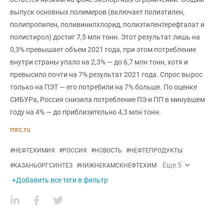
выпуск основных полимеров (включает полиэтилен,
полипропилен, поливинилхлорид, полиэтилентерефталат и
полистирол) достиг 7,5 млн тонн. Этот результат лишь на
0,3% превышает объем 2021 года, при этом потребление
внутри страны упало на 2,3% — до 6,7 млн тонн, хотя и
превысило почти на 7% результат 2021 года. Спрос вырос
только на ПЭТ — его потребили на 7% больше. По оценке
СИБУРа, Россия снизила потребление ПЭ и ПП в минувшем
году на 4% — до приблизительно 4,3 млн тонн.
mrc.ru
#
НЕФТЕХИМИЯ
#
РОССИЯ
#
НОВОСТЬ
#
НЕФТЕПРОДУКТЫ
Еще
5
#
КАЗАНЬОРГСИНТЕЗ
#
НИЖНЕКАМСКНЕФТЕХИМ
+Добавить все теги в фильтр