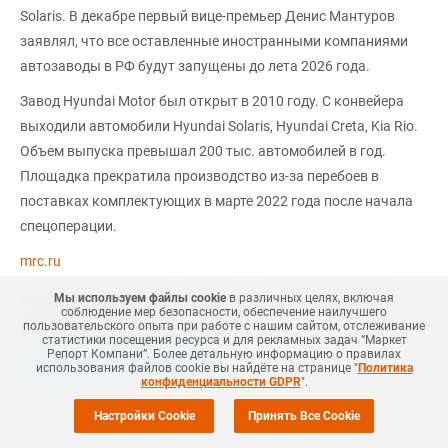
Solaris. В декабре первый вице-премьер Денис Мантуров
заявлял, что все оставленные иностранными компаниями
автозаводы в РФ будут запущены до лета 2026 года.
Завод Hyundai Motor был открыт в 2010 году. С конвейера
выходили автомобили Hyundai Solaris, Hyundai Creta, Kia Rio.
Объем выпуска превышал 200 тыс. автомобилей в год.
Площадка прекратила производство из-за перебоев в
поставках комплектующих в марте 2022 года после начала
спецоперации.
mrc.ru
Мы используем файлы cookie
в различных целях, включая
#
НЕФТЕХИМИЯ
#
РОССИЯ
#
НОВОСТЬ
#
HYUNDAI PETROCHEMICAL
соблюдение мер безопасности, обеспечение наилучшего
пользовательского опыта при работе с нашим сайтом, отслеживание
Еще
1
#
MRC
#
АВТОКОМПОНЕНТЫ
статистики посещения ресурса и для рекламных задач “Маркет
Репорт Компани”. Более детальную информацию о правилах
+Добавить все теги в фильтр
использования файлов cookie вы найдёте на странице "
Политика
конфиденциальности GDPR
".
Настройки Cookie
Принять Все Cookie