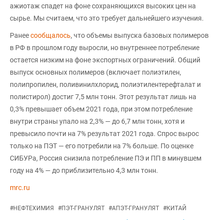
ажиотаж спадет на фоне сохраняющихся высоких цен на
сырье. Мы считаем, что это требует дальнейшего изучения.
Ранее
сообщалось
, что объемы выпуска базовых полимеров
в РФ в прошлом году выросли, но внутреннее потребление
остается низким на фоне экспортных ограничений. Общий
выпуск основных полимеров (включает полиэтилен,
полипропилен, поливинилхлорид, полиэтилентерефталат и
полистирол) достиг 7,5 млн тонн. Этот результат лишь на
0,3% превышает объем 2021 года, при этом потребление
внутри страны упало на 2,3% — до 6,7 млн тонн, хотя и
превысило почти на 7% результат 2021 года. Спрос вырос
только на ПЭТ — его потребили на 7% больше. По оценке
СИБУРа, Россия снизила потребление ПЭ и ПП в минувшем
году на 4% — до приблизительно 4,3 млн тонн.
mrc.ru
#
НЕФТЕХИМИЯ
#
ПЭТ-ГРАНУЛЯТ
#
АПЭТ-ГРАНУЛЯТ
#
КИТАЙ