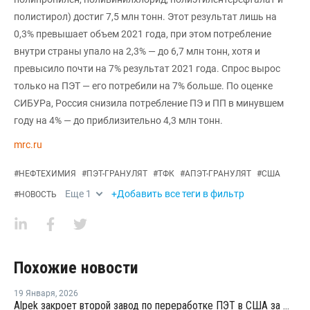
полистирол) достиг 7,5 млн тонн. Этот результат лишь на
0,3% превышает объем 2021 года, при этом потребление
внутри страны упало на 2,3% — до 6,7 млн тонн, хотя и
превысило почти на 7% результат 2021 года. Спрос вырос
только на ПЭТ — его потребили на 7% больше. По оценке
СИБУРа, Россия снизила потребление ПЭ и ПП в минувшем
году на 4% — до приблизительно 4,3 млн тонн.
mrc.ru
#
НЕФТЕХИМИЯ
#
ПЭТ-ГРАНУЛЯТ
#
ТФК
#
АПЭТ-ГРАНУЛЯТ
#
США
Еще
1
+Добавить все теги в фильтр
#
НОВОСТЬ
Похожие новости
19 Января
,
2026
Alpek закроет второй завод по переработке ПЭТ в США за шесть месяцев