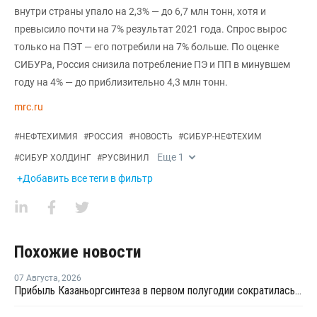
внутри страны упало на 2,3% — до 6,7 млн тонн, хотя и
превысило почти на 7% результат 2021 года. Спрос вырос
только на ПЭТ — его потребили на 7% больше. По оценке
СИБУРа, Россия снизила потребление ПЭ и ПП в минувшем
году на 4% — до приблизительно 4,3 млн тонн.
mrc.ru
#
НЕФТЕХИМИЯ
#
РОССИЯ
#
НОВОСТЬ
#
СИБУР-НЕФТЕХИМ
Еще
1
#
СИБУР ХОЛДИНГ
#
РУСВИНИЛ
+Добавить все теги в фильтр
Похожие новости
07 Августа
,
2026
Прибыль Казаньоргсинтеза в первом полугодии сократилась более чем в 2 раза