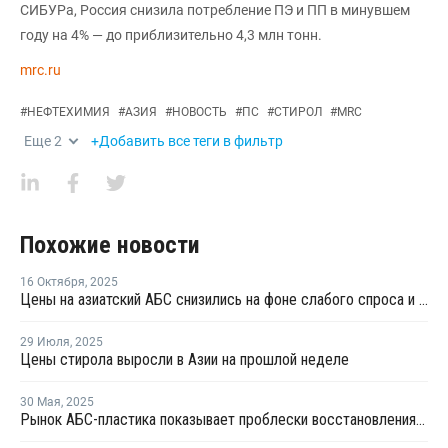
СИБУРа, Россия снизила потребление ПЭ и ПП в минувшем
году на 4% — до приблизительно 4,3 млн тонн.
mrc.ru
#
НЕФТЕХИМИЯ
#
АЗИЯ
#
НОВОСТЬ
#
ПС
#
СТИРОЛ
#
MRC
Еще
2
+Добавить все теги в фильтр
Похожие новости
16 Октября
,
2025
Цены на азиатский АБС снизились на фоне слабого спроса и больших запасов
29 Июля
,
2025
Цены стирола выросли в Азии на прошлой неделе
30 Мая
,
2025
Рынок АБС-пластика показывает проблески восстановления на фоне избыточного предложения