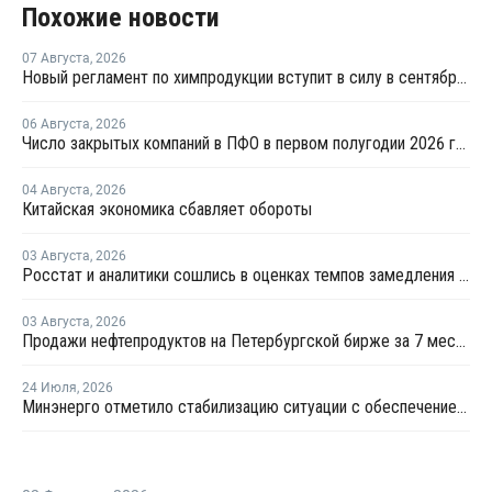
Похожие новости
07 Августа
,
2026
Новый регламент по химпродукции вступит в силу в сентябре 2027 года
06 Августа
,
2026
Число закрытых компаний в ПФО в первом полугодии 2026 года вдвое превысило число новых
04 Августа
,
2026
Китайская экономика сбавляет обороты
03 Августа
,
2026
Росстат и аналитики сошлись в оценках темпов замедления экономики
03 Августа
,
2026
Продажи нефтепродуктов на Петербургской бирже за 7 месяцев снизились на 11,2%, в июле – на 35,6%
24 Июля
,
2026
Минэнерго отметило стабилизацию ситуации с обеспечением топливом в ряде регионов