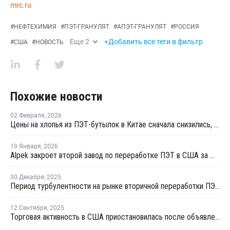
mrc.ru
#
НЕФТЕХИМИЯ
#
ПЭТ-ГРАНУЛЯТ
#
АПЭТ-ГРАНУЛЯТ
#
РОССИЯ
Еще
2
+Добавить все теги в фильтр
#
США
#
НОВОСТЬ
Похожие новости
02 Февраля
,
2026
Цены на хлопья из ПЭТ-бутылок в Китае сначала снизились, а затем выросли
19 Января
,
2026
Alpek закроет второй завод по переработке ПЭТ в США за шесть месяцев
30 Декабря
,
2025
Период турбулентности на рынке вторичной переработки ПЭТ в США продолжится в 2026 году
12 Сентября
,
2025
Торговая активность в США приостановилась после объявления о введении тарифов на ПЭТ