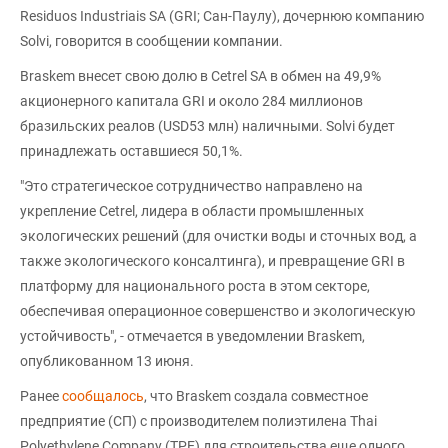
Residuos Industriais SA (GRI; Сан-Паулу), дочернюю компанию
Solvi, говорится в сообщении компании.
Braskem внесет свою долю в Cetrel SA в обмен на 49,9%
акционерного капитала GRI и около 284 миллионов
бразильских реалов (USD53 млн) наличными. Solvi будет
принадлежать оставшиеся 50,1%.
"Это стратегическое сотрудничество направлено на
укрепление Cetrel, лидера в области промышленных
экологических решений (для очистки воды и сточных вод, а
также экологического консалтинга), и превращение GRI в
платформу для национального роста в этом секторе,
обеспечивая операционное совершенство и экологическую
устойчивость", - отмечается в уведомлении Braskem,
опубликованном 13 июня.
Ранее
сообщалось
, что Braskem создала совместное
предприятие (СП) с производителем полиэтилена Thai
Polyethylene Company (TPE) для строительства еще одного