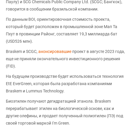
Паулу) и SCG Chemicals Public Company Ltd. (SCGC; Бангкок),
говорится в сообщении бразильской компании.
По данным BOI, ориентировочная стоимость проекта,
который будет расположен в промышленной зоне Мап Та
Пхут в провинции Районг, составляет 19,3 миллиарда бат
(USD526 млн).
Braskem и SCGC,
анонсировавшие
проект в августе 2023 года,
еще не приняли окончательного инвестиционного решения
(FID).
На будущем производстве будет использоваться технология
EtE EverGreen, которая была разработана компаниями
Braskem и Lummus Technology.
Биоэтилен получают дегидратацией этанола. Braskem
перерабатывает этилен на биологической основе, как и
другие олефины, и продает полученный полиэтилен (ПЭ) под
своей торговой маркой I'm Green.