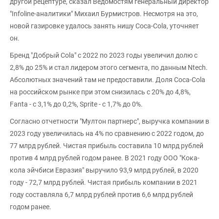
другой рецептуре, сказал Ведомостям генеральный директор
"Infoline-аналитики" Михаил Бурмистров. Несмотря на это,
новой газировке удалось занять нишу Coca-Cola, уточняет
он.
Бренд "Добрый Cola" с 2022 по 2023 годы увеличил долю с
2,8% до 25% и стал лидером этого сегмента, по данным Ntech.
Абсолютных значений там не предоставили. Доля Coca-Cola
на российском рынке при этом снизилась с 20% до 4,8%,
Fanta - с 3,1% до 0,2%, Sprite - с 1,7% до 0%.
Согласно отчетности "Мултон партнерс", выручка компании в
2023 году увеличилась на 4% по сравнению с 2022 годом, до
77 млрд рублей. Чистая прибыль составила 10 млрд рублей
против 4 млрд рублей годом ранее. В 2021 году ООО "Кока-
кола эйчбиси Евразия" выручило 93,9 млрд рублей, в 2020
году - 72,7 млрд рублей. Чистая прибыль компании в 2021
году составляла 6,7 млрд рублей против 6,6 млрд рублей
годом ранее.