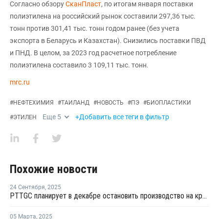
Согласно обзору
СканПласт
, по итогам января поставки
полиэтилена на российский рынок составили 297,36 тыс.
тонн против 301,41 тыс. тонн годом ранее (без учета
экспорта в Беларусь и Казахстан). Снизились поставки ПВД
и ПНД. В целом, за 2023 год расчетное потребление
полиэтилена составило 3 109,11 тыс. тонн.
mrc.ru
#
НЕФТЕХИМИЯ
#
ТАИЛАНД
#
НОВОСТЬ
#
ПЭ
#
БИОПЛАСТИКИ
Еще
5
+Добавить все теги в фильтр
#
ЭТИЛЕН
Похожие новости
24 Сентября
,
2025
PTTGC планирует в декабре остановить производство на крекинг-установке №1 в Таиланде
05 Марта
,
2025