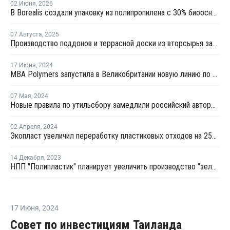
02 Июня
,
2026
В Borealis создали упаковку из полипропилена с 30% биоосновы
07 Августа
,
2025
Производство поддонов и террасной доски из вторсырья запустили в Ессентуках
17 Июня
,
2024
MBA Polymers запустила в Великобритании новую линию по переработке ПП из автомобильных бамперов
07 Мая
,
2024
Новые правила по утильсбору замедлили российский авторынок в апреле
02 Апреля
,
2024
Экопласт увеличил переработку пластиковых отходов на 25% в прошлом году
14 Декабря
,
2023
НПП "Полипластик" планирует увеличить производство "зеленых" компаундов
17 Июня
,
2024
Совет по инвестициям Таиланда