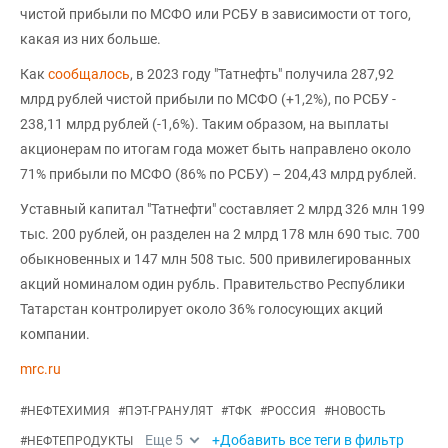
чистой прибыли по МСФО или РСБУ в зависимости от того,
какая из них больше.
Как
сообщалось
, в 2023 году "Татнефть" получила 287,92
млрд рублей чистой прибыли по МСФО (+1,2%), по РСБУ -
238,11 млрд рублей (-1,6%). Таким образом, на выплаты
акционерам по итогам года может быть направлено около
71% прибыли по МСФО (86% по РСБУ) – 204,43 млрд рублей.
Уставный капитал "Татнефти" составляет 2 млрд 326 млн 199
тыс. 200 рублей, он разделен на 2 млрд 178 млн 690 тыс. 700
обыкновенных и 147 млн 508 тыс. 500 привилегированных
акций номиналом один рубль. Правительство Республики
Татарстан контролирует около 36% голосующих акций
компании.
mrc.ru
#
НЕФТЕХИМИЯ
#
ПЭТ-ГРАНУЛЯТ
#
ТФК
#
РОССИЯ
#
НОВОСТЬ
Еще
5
+Добавить все теги в фильтр
#
НЕФТЕПРОДУКТЫ