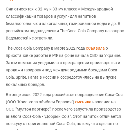
Они относятся к 32-му и 33-му классам Международной
классификации товаров и услуг - для напитков
безалкогольных и алкогольных, газированной воды и др. В
российском подразделении The Coca-Cola Company на запрос
Ведомостей не ответили.
The Coca-Cola Company в марте 2022 года
объявила
о
приостановке работы в РФ на фоне начала СВО на Украине.
Затем компания уведомила о прекращении производства и
продажи газировки под международными брендами Coca-
Cola, Sprite, Fanta в России и сосредоточилась на выпуске
локальных брендов.
В конце июля 2022 года российское подразделение Coca-Cola
(ООО "Кока-кола эйчбиси Евразия")
сменила
название на
ООО "Мултон партнерс", после чего запустила производство
аналога Coca-Cola - "Добрый Cola". Этот напиток отличается
по вкусу от оригинальной Coca-Cola, потому что сделан по