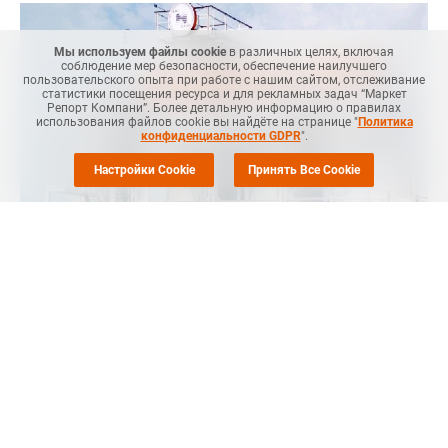
Мы используем файлы cookie
в различных целях, включая
соблюдение мер безопасности, обеспечение наилучшего
пользовательского опыта при работе с нашим сайтом, отслеживание
статистики посещения ресурса и для рекламных задач “Маркет
Репорт Компани”. Более детальную информацию о правилах
использования файлов cookie вы найдёте на странице "
Политика
конфиденциальности GDPR
".
Настройки Cookie
Принять Все Cookie
Маркет Репорт
-- Компания "ПЕНОПЛЭКС СПб" (г. Санкт-
Петербург) планирует в первом квартале 2025 года
инвестировать 1,2 млрд. руб. в свои площадки,
расположенные в Уральском регионе, говорится в
сообщении компании.
В результате мощности производственных линий вырастут
до 400 тыс. м3 в год. Будут также внедряться