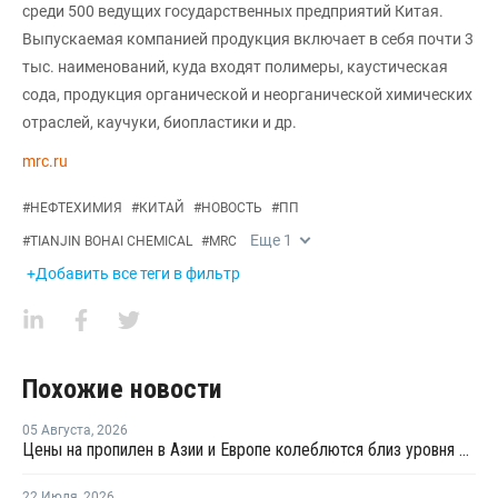
среди 500 ведущих государственных предприятий Китая.
Выпускаемая компанией продукция включает в себя почти 3
тыс. наименований, куда входят полимеры, каустическая
сода, продукция органической и неорганической химических
отраслей, каучуки, биопластики и др.
mrc.ru
#
НЕФТЕХИМИЯ
#
КИТАЙ
#
НОВОСТЬ
#
ПП
Еще
1
#
TIANJIN BOHAI CHEMICAL
#
MRC
+Добавить все теги в фильтр
Похожие новости
05 Августа
,
2026
Цены на пропилен в Азии и Европе колеблются близ уровня в USD1000
22 Июля
,
2026