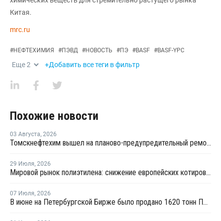
химических веществ для стремительно растущего рынка
Китая.
mrc.ru
#
НЕФТЕХИМИЯ
#
ПЭВД
#
НОВОСТЬ
#
ПЭ
#
BASF
#
BASF-YPC
Еще
2
+Добавить все теги в фильтр
Похожие новости
03 Августа
,
2026
Томскнефтехим вышел на планово-предупредительный ремонт
29 Июля
,
2026
Мировой рынок полиэтилена: снижение европейских котировок и перестройка ценового диапазона в Китае
07 Июля
,
2026
В июне на Петербургской Бирже было продано 1620 тонн ПВД и 1106 тонн ПП