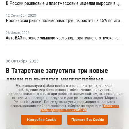
В России резиновые и пластмассовые изделия выросли в цене на 8,3%
12 Сентября
,
2023
Российский рынок полимерных труб вырастет на 15% по итогам 2023 года - Полипластик
26 Июля
,
2023
АвтоВАЗ перенес зимнюю часть корпоративного отпуска на июль
06 Октября
,
2023
В Татарстане запустили три новые
линии по выпуску многослойных
Мы используем файлы cookie
в различных целях, включая
полимерных труб
соблюдение мер безопасности, обеспечение наилучшего
пользовательского опыта при работе с нашим сайтом, отслеживание
статистики посещения ресурса и для рекламных задач “Маркет
Репорт Компани”. Более детальную информацию о правилах
использования файлов cookie вы найдёте на странице "
Политика
конфиденциальности GDPR
".
Настройки Cookie
Принять Все Cookie