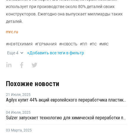
использует при производстве около 80% деталей своих
конструкторов. Ежегодно она выпускает миллиарды таких
деталей.
mrc.ru
#
НЕФТЕХИМИЯ
#
ГЕРМАНИЯ
#
НОВОСТЬ
#
ПП
#
ПС
#
MRC
Еще
4
+Добавить все теги в фильтр
Похожие новости
21 Июля
,
2025
Agilyx купит 44% акций европейского переработчика пластика GreenDot Global
04 Июля
,
2025
Sulzer запускает технологию для химической переработки полистирола
03 Марта
,
2025