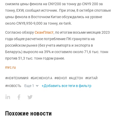
снизила цены фенола на CNY200 за тонну до CNY9 200 за
тонну, EXW, сообщил источник. При этом, 8 октября спотовые
цены фенола в Восточном Китае обсуждались на уровне
около CNY8,950-9,000 за тонну, ex-tank.
Согласно обзору
СканПласт
, по итогам восьми месяцев 2023
года общее расчетное потребление ПК-гранулята на
российском рынке (без учета импорта и экспорта в
Беларусь) выросло на 39% и составило около 71,6 тыс. тонн
против 51,3 тыс. тонн годом ранее.
mrc.ru
#
НЕФТЕХИМИЯ
#
БИСФЕНОЛ А
#
ФЕНОЛ
#
АЦЕТОН
#
КИТАЙ
Еще
1
+Добавить все теги в фильтр
#
НОВОСТЬ
Похожие новости