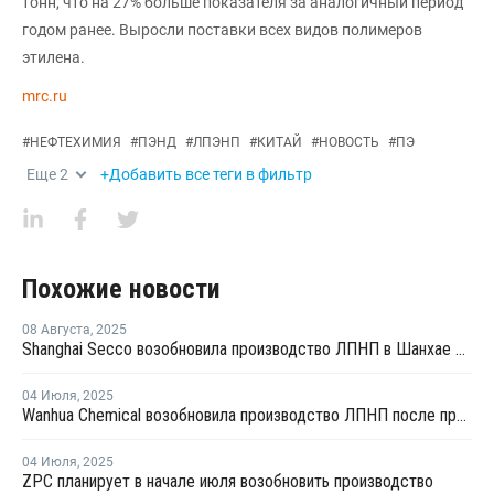
тонн, что на 27% больше показателя за аналогичный период
годом ранее. Выросли поставки всех видов полимеров
этилена.
mrc.ru
#
НЕФТЕХИМИЯ
#
ПЭНД
#
ЛПЭНП
#
КИТАЙ
#
НОВОСТЬ
#
ПЭ
Еще
2
+Добавить все теги в фильтр
Похожие новости
08 Августа
,
2025
Shanghai Secco возобновила производство ЛПНП в Шанхае после ремонта
04 Июля
,
2025
Wanhua Chemical возобновила производство ЛПНП после профилактики
04 Июля
,
2025
ZPC планирует в начале июля возобновить производство