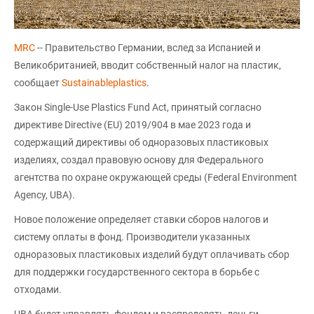
MRC
-- Правительство Германии, вслед за Испанией и
Великобританией, вводит собственный налог на пластик,
сообщает
Sustainableplastics
.
Закон Single-Use Plastics Fund Act, принятый согласно
директиве Directive (EU) 2019/904 в мае 2023 года и
содержащий директивы об одноразовых пластиковых
изделиях, создал правовую основу для Федерального
агентства по охране окружающей среды (Federal Environment
Agency, UBA).
Новое положение определяет ставки сборов налогов и
систему оплаты в фонд. Производители указанных
одноразовых пластиковых изделий будут оплачивать сбор
для поддержки государственного сектора в борьбе с
отходами.
UBA будет управлять фондом и распределять деньги