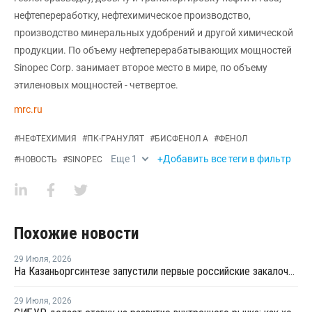
нефтепереработку, нефтехимическое производство,
производство минеральных удобрений и другой химической
продукции. По объему нефтеперерабатывающих мощностей
Sinopec Corp. занимает второе место в мире, по объему
этиленовых мощностей - четвертое.
mrc.ru
#
НЕФТЕХИМИЯ
#
ПК-ГРАНУЛЯТ
#
БИСФЕНОЛ А
#
ФЕНОЛ
Еще
1
+Добавить все теги в фильтр
#
НОВОСТЬ
#
SINOPEC
Похожие новости
29 Июля
,
2026
На Казаньоргсинтезе запустили первые российские закалочно-испарительные аппараты
29 Июля
,
2026