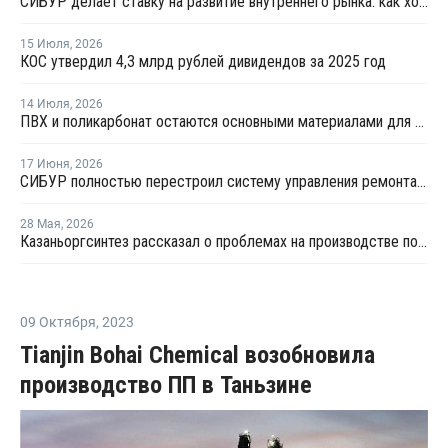
СИБУР делает ставку на развитие внутреннего рынка: как холдинг стимулирует спрос на полимеры в ритейле
15 Июля
,
2026
КОС утвердил 4,3 млрд рублей дивидендов за 2025 год
14 Июля
,
2026
ПВХ и поликарбонат остаются основными материалами для производства банковских карт
17 Июня
,
2026
СИБУР полностью перестроил систему управления ремонтами на КОСе
28 Мая
,
2026
Казаньоргсинтез рассказал о проблемах на производстве поликарбоната
09 Октября
,
2023
Tianjin Bohai Chemical возобновила
производство ПП в Таньзине