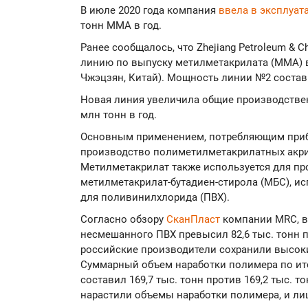
В июле 2020 года компания
ввела в эксплуа
тонн ММА в год.
Ранее сообщалось, что Zhejiang Petroleum & C
линию по выпуску метилметакрилата (ММА) 
Чжэцзян, Китай). Мощность линии №2 состави
Новая линия увеличила общие производстве
млн тонн в год.
Основным применением, потребляющим приб
производство полиметилметакрилатных акр
Метилметакрилат также используется для п
метилметакрилат-бутадиен-стирола (МБС), и
для поливинилхлорида (ПВХ).
Согласно обзору
СканПласт
компании MRC, в
несмешанного ПВХ превысил 82,6 тыс. тонн пр
российские производители сохранили высоки
Суммарный объем наработки полимера по ито
составил 169,7 тыс. тонн против 169,2 тыс. т
нарастили объемы наработки полимера, и ли