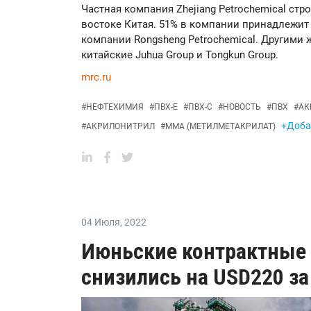
Частная компания Zhejiang Petrochemical ст
востоке Китая. 51% в компании принадлежи
компании Rongsheng Petrochemical. Другими
китайские Juhua Group и Tongkun Group.
mrc.ru
#
НЕФТЕХИМИЯ
#
ПВХ-Е
#
ПВХ-С
#
НОВОСТЬ
#
ПВХ
#
АК
+Добав
#
АКРИЛОНИТРИЛ
#
ММА (МЕТИЛМЕТАКРИЛАТ)
04 Июля
,
2022
Июньские контрактные
снизились на USD220 за