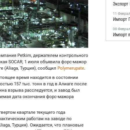
11 Февра
Импорт П
08 Февра
омпания Petkim, держателем контрольного
ская SOCAR, 1 июля объявила форс-мажор
 (Aliaga, Турция), сообщил
Polymerupate
.
стоящее время находится в состоянии
стью 157 тыс. тонн в год в Алиаге после
ина взрыва расследуется, и завод был
емая дата окончания форс-мажора
етвертом квартале текущего года
актическим работам на заводе по
iaga, Турция). Ожидается, что плановые