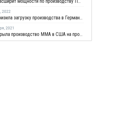
Roehm расширит мощности по производству ПММА в Шанхае ко второму кварталу 2023 года
я
,
2022
Roehm снизила загрузку производства в Германии до 70%
ря
,
2021
MCM закрыла производство ММА в США на профилактику