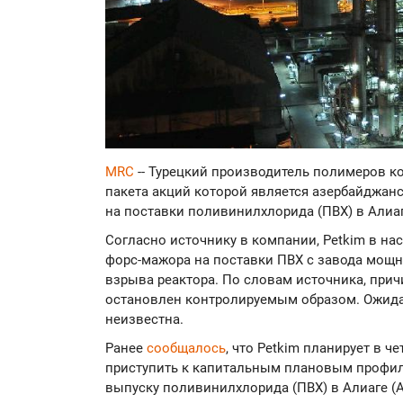
MRC
-- Турецкий производитель полимеров к
пакета акций которой является азербайджан
на поставки поливинилхлорида (ПВХ) в Алиаге
Согласно источнику в компании, Petkim в на
форс-мажора на поставки ПВХ с завода мощно
взрыва реактора. По словам источника, прич
остановлен контролируемым образом. Ожида
неизвестна.
Ранее
сообщалось
, что Petkim планирует в ч
приступить к капитальным плановым профил
выпуску поливинилхлорида (ПВХ) в Алиаге (Al