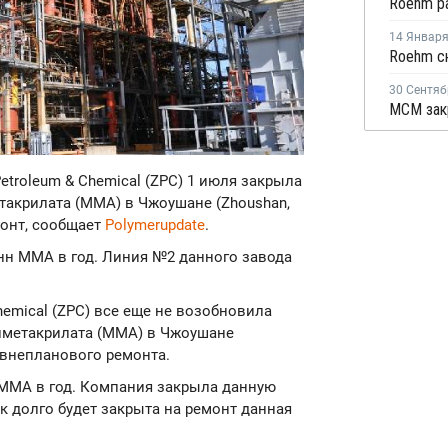
14 Январ
30 Сентяб
Petroleum & Chemical (ZPC) 1 июля закрыла
акрилата (ММА) в Чжоушане (Zhoushan,
монт, сообщает
Polymerupdate
.
онн ММА в год. Линия №2 данного завода
 Chemical (ZPC) все еще не возобновила
лметакрилата (ММА) в Чжоушане
 внепланового ремонта.
 ММА в год. Компания закрыла данную
к долго будет закрыта на ремонт данная