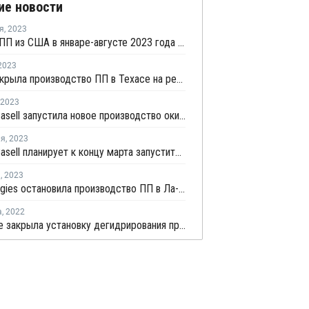
ие новости
я
,
2023
Экспорт ПП из США в январе-августе 2023 года вырос на 28,4%
2023
Invista закрыла производство ПП в Техасе на ремонт
2023
LyondellBasell запустила новое производство окиси пропилена в Техасе
ля
,
2023
LyondellBasell планирует к концу марта запустить новое производство окиси пропилена в Техасе
я
,
2023
TotalEnergies остановила производство ПП в Ла-Порте
а
,
2022
Enterprise закрыла установку дегидрирования пропана в Техасе на внеплановый ремонт