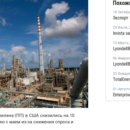
Похож
18 Октябр
24 Июля
,
15 Марта
,
06 Февра
25 Январ
01 Август
илена (ПП) в США снизились на 10
ию с маем из-за снижения спроса и