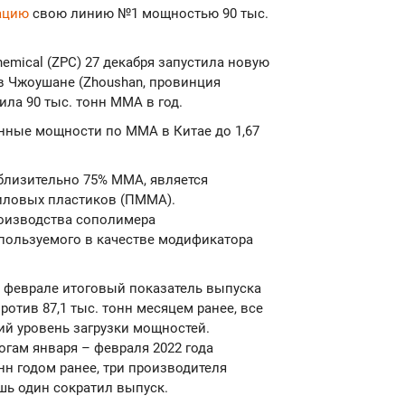
тацию
свою линию №1 мощностью 90 тыс.
hemical (ZPC) 27 декабря запустила новую
в Чжоушане (Zhoushan, провинция
ла 90 тыс. тонн ММА в год.
нные мощности по ММА в Китае до 1,67
лизительно 75% ММА, является
иловых пластиков (ПММА).
роизводства сополимера
спользуемого в качестве модификатора
 феврале итоговый показатель выпуска
отив 87,1 тыс. тонн месяцем ранее, все
й уровень загрузки мощностей.
гам января – февраля 2022 года
онн годом ранее, три производителя
шь один сократил выпуск.