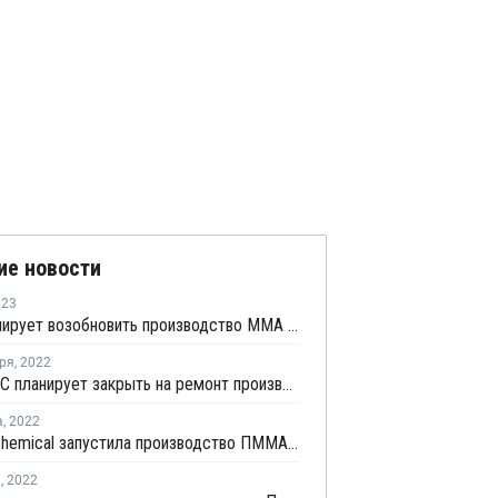
ие новости
023
ZPC планирует возобновить производство ММА в Чжоушане
ря
,
2022
Lotte MCC планирует закрыть на ремонт производство ММА на линии №1 в Йосу
а
,
2022
Wanhua Chemical запустила производство ПММА на линии №2 в Китае
я
,
2022