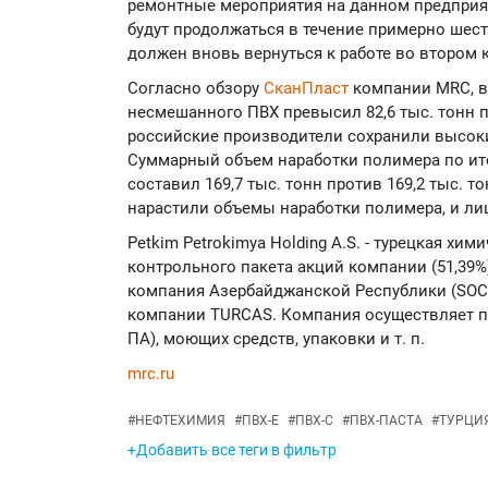
ремонтные мероприятия на данном предприят
будут продолжаться в течение примерно шест
должен вновь вернуться к работе во втором к
Согласно обзору
СканПласт
компании MRC, в
несмешанного ПВХ превысил 82,6 тыс. тонн пр
российские производители сохранили высоки
Суммарный объем наработки полимера по ито
составил 169,7 тыс. тонн против 169,2 тыс. т
нарастили объемы наработки полимера, и ли
Petkim Petrokimya Holding A.S. - турецкая хи
контрольного пакета акций компании (51,39%
компания Азербайджанской Республики (SOC
компании TURCAS. Компания осуществляет п
ПА), моющих средств, упаковки и т. п.
mrc.ru
#
НЕФТЕХИМИЯ
#
ПВХ-Е
#
ПВХ-С
#
ПВХ-ПАСТА
#
ТУРЦИ
+Добавить все теги в фильтр