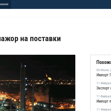
ХИМИЯ
мажор на поставки
Похож
09 Июня
,
Импорт П
11 Февра
11 Февра
11 Февра