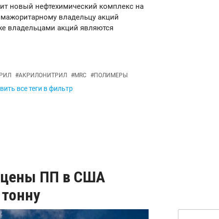
роит новый нефтехимический комплекс на
т мажоритарному владельцу акций
 же владельцами акций являются
РИЛ
#
АКРИЛОНИТРИЛ
#
MRC
#
ПОЛИМЕРЫ
ить все теги в фильтр
 цены ПП в США
 тонну