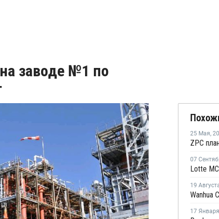
на заводе №1 по
т
Похож
25 Мая
,
2
07 Сентяб
19 Август
17 Январ