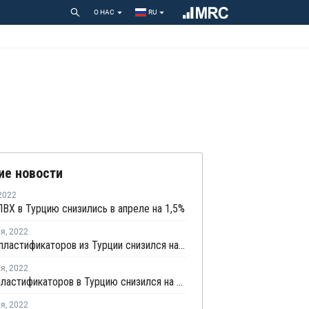
О НАС
RU
ие новости
2022
ВХ в Турцию снизились в апреле на 1,5%
ля
,
2022
Экспорт пластификаторов из Турции снизился на 7,9%
ля
,
2022
Импорт пластификаторов в Турцию снизился на 40,4% в декабре
ля
,
2022