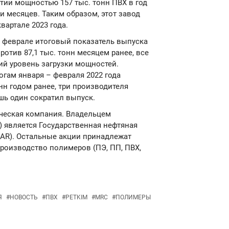
ии мощностью 157 тыс. тонн ПВХ в год
и месяцев. Таким образом, этот завод
вартале 2023 года.
 феврале итоговый показатель выпуска
отив 87,1 тыс. тонн месяцем ранее, все
й уровень загрузки мощностей.
гам января – февраля 2022 года
онн годом ранее, три производителя
шь один сократил выпуск.
мическая компания. Владельцем
) является Государственная нефтяная
AR). Остальные акции принадлежат
роизводство полимеров (ПЭ, ПП, ПВХ,
Я
#
НОВОСТЬ
#
ПВХ
#
PETKIM
#
MRC
#
ПОЛИМЕРЫ