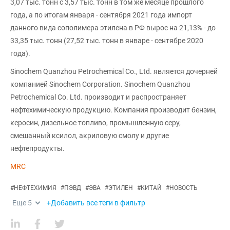
3,07 тыс. тонн с 3,57 тыс. тонн в том же месяце прошлого
года, а по итогам января - сентября 2021 года импорт
данного вида сополимера этилена в РФ вырос на 21,13% - до
33,35 тыс. тонн (27,52 тыс. тонн в январе - сентябре 2020
года).
Sinochem Quanzhou Petrochemical Co., Ltd. является дочерней
компанией Sinochem Corporation. Sinochem Quanzhou
Petrochemical Co. Ltd. производит и распространяет
нефтехимическую продукцию. Компания производит бензин,
керосин, дизельное топливо, промышленную серу,
смешанный ксилол, акриловую смолу и другие
нефтепродукты.
MRC
#
НЕФТЕХИМИЯ
#
ПЭВД
#
ЭВА
#
ЭТИЛЕН
#
КИТАЙ
#
НОВОСТЬ
Еще
5
+Добавить все теги в фильтр