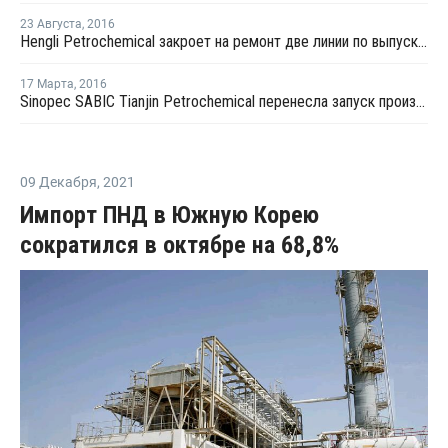
23 Августа
,
2016
Hengli Petrochemical закроет на ремонт две линии по выпуску ТФК в сентябре-октябре
17 Марта
,
2016
Sinopec SABIC Tianjin Petrochemical перенесла запуск производства МЭГ на 20 марта
09 Декабря
,
2021
Импорт ПНД в Южную Корею
сократился в октябре на 68,8%