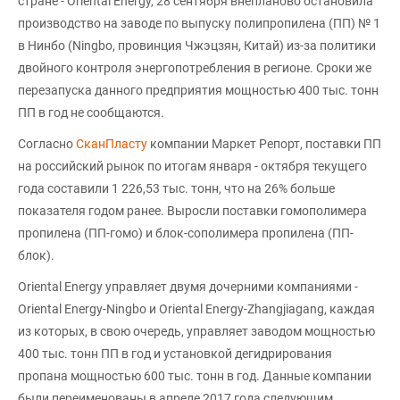
стране - Oriental Energy, 28 сентября внепланово остановила
производство на заводе по выпуску полипропилена (ПП) № 1
в Нинбо (Ningbo, провинция Чжэцзян, Китай) из-за политики
двойного контроля энергопотребления в регионе. Сроки же
перезапуска данного предприятия мощностью 400 тыс. тонн
ПП в год не сообщаются.
Согласно
СканПласту
компании Маркет Репорт, поставки ПП
на российский рынок по итогам января - октября текущего
года составили 1 226,53 тыс. тонн, что на 26% больше
показателя годом ранее. Выросли поставки гомополимера
пропилена (ПП-гомо) и блок-сополимера пропилена (ПП-
блок).
Oriental Energy управляет двумя дочерними компаниями -
Oriental Energy-Ningbo и Oriental Energy-Zhangjiagang, каждая
из которых, в свою очередь, управляет заводом мощностью
400 тыс. тонн ПП в год и установкой дегидрирования
пропана мощностью 600 тыс. тонн в год. Данные компании
были переименованы в апреле 2017 года следующим