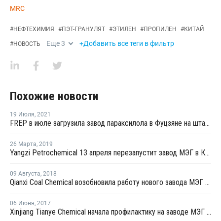
MRC
#
НЕФТЕХИМИЯ
#
ПЭТ-ГРАНУЛЯТ
#
ЭТИЛЕН
#
ПРОПИЛЕН
#
КИТАЙ
Еще
3
+Добавить все теги в фильтр
#
НОВОСТЬ
Похожие новости
19 Июля
,
2021
FREP в июле загрузила завод параксилола в Фуцзяне на штатном уровне
26 Марта
,
2019
Yangzi Petrochemical 13 апреля перезапустит завод МЭГ в Китае после планового ремонта
09 Августа
,
2018
Qianxi Coal Chemical возобновила работу нового завода МЭГ в Цяньси после профилактики
06 Июня
,
2017
Xinjiang Tianye Chemical начала профилактику на заводе МЭГ в Китае