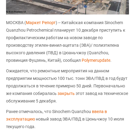
МОСКВА (
Маркет Репорт
) -- Китайская компания Sinochem
Quanzhou Petrochemical планирует 10 декабря приступить к
профилактическим работам на новом заводе по
производству этилен-винил-ацетата (ЭВА)/ полиэтилена
высокого давления (ПВД) в Цюаньчжоу (Quanzhou,
провинция Фуцзянь, Китай), сообщил
Polymerupdate
.
Ожидается, что ремонтные мероприятия на данном
предприятии мощностью 100 тыс. тонн ЭВА/ПВД в год будут
продолжаться в течение примерно 50 дней. Первоначально
же компания собиралась
закрыть
этот завод на техническое
обслуживание 5 декабря.
Ранее отмечалось, что Sinochem Quanzhou
ввела в
эксплуатацию
новый завод ЭВА/ПВД в Цюньчжоу 10 июля
текущего года.