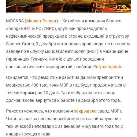
МОСКВА (
Маркет Репорт
) -- Китайская компания Sinopec
Zhongke Ref. & PC (ZRPC), крупный производитель
нефтехимической продукции в стране, входящий в структуру
Sinopec Group, 9 декабря остановила производство на новом
заводе по выпуску моноэтиленгликоля (МЭГ) в Чжаньцзяне
(провинция Гуандун, Китай) с целью проведения
профилактических мероприятий, сообщил
Polymerupdate
.
Ожидается, что ремонтные работ на данном предприятии
мощностью 400 тыс. тонн МЭГ в год будут продолжаться в
течение примерно 10 дней. Таким образом, этот завод
должен вновь вернуться к работе 18 декабря этого года.
Ранее отмечалось, что компания
закрывала
завод МЭГ в
Чжаньцзяне на внеплановый ремонт из-за обнаружения
технической неполадки с 31 декабря минувшего года по 2
января текущего года.