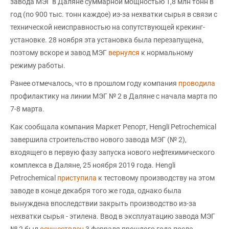
завода МЭГ в Даляне суммарной мощностью 1,8 млн тонн в
год (по 900 тыс. тонн каждое) из-за нехватки сырья в связи с
технической неисправностью на сопутствующей крекинг-
установке. 28 ноября эта установка была перезапущена,
поэтому вскоре и завод МЭГ
вернулся
к нормальному
режиму работы.
Ранее отмечалось, что в прошлом году компания
проводила
профилактику на линии МЭГ № 2 в Даляне с начала марта по
7-8 марта.
Как сообщала компания Маркет Репорт, Hengli Petrochemical
завершила строительство нового завода МЭГ (№ 2),
входящего в первую фазу запуска нового нефтехимического
комплекса в Даляне, 25 ноября 2019 года. Hengli
Petrochemical
приступила
к тестовому производству на этом
заводе в конце декабря того же года, однако была
вынуждена впоследствии закрыть производство из-за
нехватки сырья - этилена. Ввод в эксплуатацию завода МЭГ