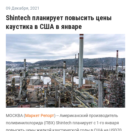
09 Декабря
,
2021
Shintech планирует повысить цены
каустика в США в январе
МОСКВА (
Маркет Репорт
) -- Американский производитель
поливинилхлорида (ПВХ) Shintech планирует с 1-го января
повысить цены жидкой каустической соды в США на USD70