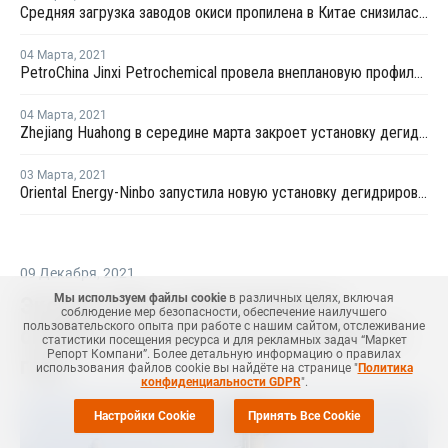
Средняя загрузка заводов окиси пропилена в Китае снизилась в конце февраля на 2,3%
04 Марта
,
2021
PetroChina Jinxi Petrochemical провела внеплановую профилактику на заводе ПП в Ляонине
04 Марта
,
2021
Zhejiang Huahong в середине марта закроет установку дегидрирования пропана в Китае на плановый ремонт
03 Марта
,
2021
Oriental Energy-Ninbo запустила новую установку дегидрирования пропана в Нинбо
09 Декабря
,
2021
Мы используем файлы cookie
в различных целях, включая
Экспорт ЭВА из Южной Кореи в
соблюдение мер безопасности, обеспечение наилучшего
пользовательского опыта при работе с нашим сайтом, отслеживание
октябре остался на уровне прошлого
статистики посещения ресурса и для рекламных задач “Маркет
Репорт Компани”. Более детальную информацию о правилах
года
использования файлов cookie вы найдёте на странице "
Политика
конфиденциальности GDPR
".
Настройки Cookie
Принять Все Cookie