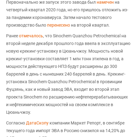
Первоначально же запуск этого завода был
намечен
на
четвертый квартал 2020 года, но его пришлось отложить из-
за пандемии коронавируса. Затем начало тестового
производство было
перенесено
на второй квартал.
Ранее
отмечалось
, что Sinochem Quanzhou Petrochemical на
второй неделе декабря прошлого года ввела в эксплуатацию
новую крекинг-установку в Цюаньчжоу. Мощность новой
крекинг-установки составляет 1 млн тонн этилена в год, а
мощности действующего НПЗ будут расширены до 300
баррелей в день с нынешних 240 баррелей в день. Крекинг-
установка Sinochem Quanzhou Petrochemical в провинции
Фуцзянь, как и новый завод ЭВА, входит во второй этап
проекта Sinochem по расширению нефтеперерабатывающих
и нефтехимических мощностей на своем комплексе в
Цюаньчжоу.
Согласно
ДатаСкопу
компании Маркет Репорт, в сентябре
текущего года импорт ЭВА в Россию снизился на 14,20% до