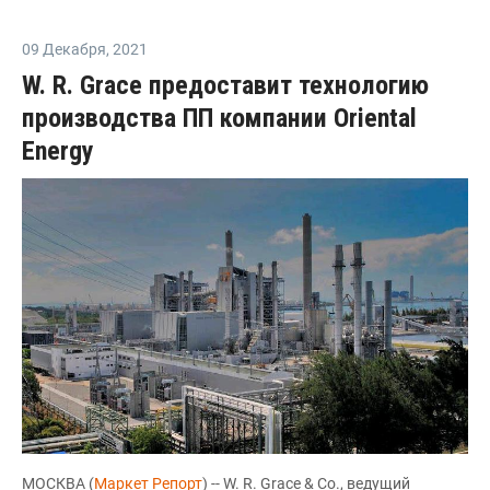
09 Декабря
,
2021
W. R. Grace предоставит технологию
производства ПП компании Oriental
Energy
МОСКВА (
Маркет Репорт
) -- W. R. Grace & Co., ведущий