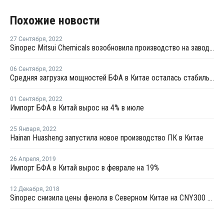
Похожие новости
27 Сентября
,
2022
Sinopec Mitsui Chemicals возобновила производство на заводе по выпуску фенола и ацетона в Шанхае
06 Сентября
,
2022
Средняя загрузка мощностей БФА в Китае осталась стабильной
01 Сентября
,
2022
Импорт БФА в Китай вырос на 4% в июле
25 Января
,
2022
Hainan Huasheng запустила новое производство ПК в Китае
26 Апреля
,
2019
Импорт БФА в Китай вырос в феврале на 19%
12 Декабря
,
2018
Sinopec снизила цены фенола в Северном Китае на CNY300 за тонну