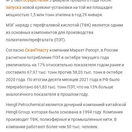
№ 2 был
осуществлен
3 февраля прошлого года после
запуска
новой крекинг-установки на той же площадке
мощностью 1,5 млн тонн этилена в год 29 января.
МЭГ наряду с терефталевой кислотой (ТФК) является одним
из основных компонентов для производства
полиэтилентерефталата (ПЭТ).
Согласно
СканПласту
компании Маркет Репорт, в России
расчетное потребление ПЭТ в октябре текущего года
увеличилось на 17% относительно показателя годом ранее и
составило 67,97 тыс. тонн против 58,03 тыс. тонн в октябре
2020 года. По итогам десяти месяцев 2021 года в РФ было
переработано 661,83 тыс. тонн ПЭТ, что на 13% больше
аналогичного показателя в прошлом году.
Hengli Petrochemical является дочерней компанией китайской
Hengli Group, которая была основана в 1994 году. Компания
производит ТФК, полиэфирные и промышленные нити. В
компании работают более чем 50 тыс. человек.