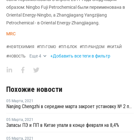
образом: Ningbo Fuji Petrochemical были переименована в
Oriental Energy-Ningbo, а Zhangjiagang Yangzijiang
Petrochemical - в Oriental Energy-Zhangjiagang.
MRC
#
НЕФТЕХИМИЯ
#
ПП-ГОМО
#
ПП-БЛОК
#
ПП-РАНДОМ
#
КИТАЙ
Еще
4
+Добавить все теги в фильтр
#
НОВОСТЬ
Похожие новости
05 Марта
,
2021
Nanjing Chengzhi в середине марта закроет установку № 2 по выпуску олефинов в Нанкине
05 Марта
,
2021
Запасы ПЭ и ПП в Китае упали в конце февраля на 8,4%
05 Марта
,
2021