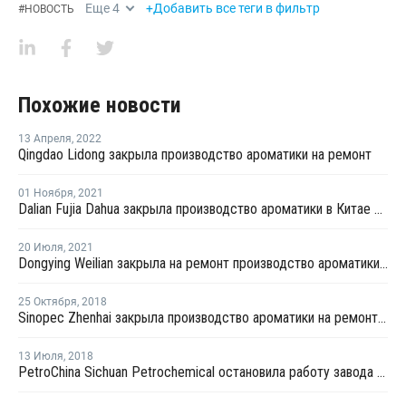
Еще
4
+Добавить все теги в фильтр
#
НОВОСТЬ
Похожие новости
13 Апреля
,
2022
Qingdao Lidong закрыла производство ароматики на ремонт
01 Ноября
,
2021
Dalian Fujia Dahua закрыла производство ароматики в Китае на ремонт
20 Июля
,
2021
Dongying Weilian закрыла на ремонт производство ароматики в Дунъин
25 Октября
,
2018
Sinopec Zhenhai закрыла производство ароматики на ремонт в Чжэцзян
13 Июля
,
2018
PetroChina Sichuan Petrochemical остановила работу завода бутадиена в Китае из-за утечки газа