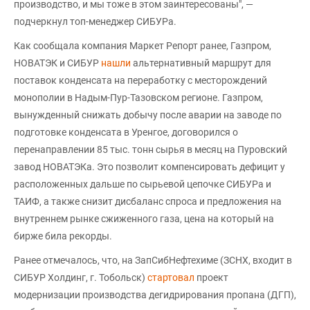
производство, и мы тоже в этом заинтересованы", —
подчеркнул топ-менеджер СИБУРа.
Как сообщала компания Маркет Репорт ранее, Газпром,
НОВАТЭК и СИБУР
нашли
альтернативный маршрут для
поставок конденсата на переработку с месторождений
монополии в Надым-Пур-Тазовском регионе. Газпром,
вынужденный снижать добычу после аварии на заводе по
подготовке конденсата в Уренгое, договорился о
перенаправлении 85 тыс. тонн сырья в месяц на Пуровский
завод НОВАТЭКа. Это позволит компенсировать дефицит у
расположенных дальше по сырьевой цепочке СИБУРа и
ТАИФ, а также снизит дисбаланс спроса и предложения на
внутреннем рынке сжиженного газа, цена на который на
бирже била рекорды.
Ранее отмечалось, что, на ЗапСибНефтехиме (ЗСНХ, входит в
СИБУР Холдинг, г. Тобольск)
стартовал
проект
модернизации производства дегидрирования пропана (ДГП),