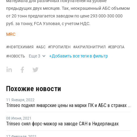
материала для различных покупателей на уровне
предыдущих двух месяцев. Так, неокрашенный АБС объемом
от 20 тонн предлагается заводом по цене 293 000-300 000
руб. за тонну, FCA Узловая, с учетом НДС.
MRC
#
НЕФТЕХИМИЯ
#
АБС
#
ПРОПИЛЕН
#
АКРИЛОНИТРИЛ
#
ЕВРОПА
Еще
3
+Добавить все теги в фильтр
#
НОВОСТЬ
Похожие новости
11 Января
,
2022
Trinseo поднял январские цены на марки ПК и АБС в странах Европы
08 Июня
,
2021
Trinseo снял форс-мажор на заводе САН в Нидерландах
17 Февраля
,
2021