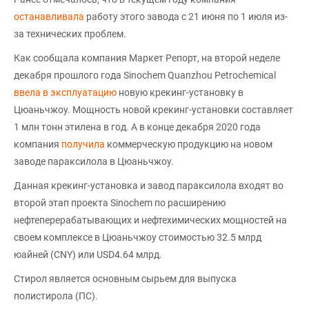
останавливала
работу этого завода с 21 июня по 1 июля из-
за технических проблем.
Как сообщала компания Маркет Репорт, на второй неделе
декабря прошлого года Sinochem Quanzhou Petrochemical
ввела в эксплуатацию
новую крекинг-установку в
Цюаньчжоу. Мощность новой крекинг-установки составляет
1 млн тонн этилена в год. А в конце декабря 2020 года
компания
получила
коммерческую продукцию на новом
заводе параксилола в Цюаньчжоу.
Данная крекинг-установка и завод параксилола входят во
второй этап проекта Sinochem по расширению
нефтеперерабатывающих и нефтехимических мощностей на
своем комплексе в Цюаньчжоу стоимостью 32.5 млрд
юайней (CNY) или USD4.64 млрд.
Стирол является основным сырьем для выпуска
полистирола (ПС).