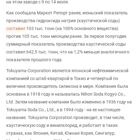
на этом заводе с 9 по 14 июля.
Как сообщала Маркет Репорт ранее, июньский показатель
производства гидроксида натрия (каустической соды)
составил
103 тыс. тонн (на 100% основного вещества)
против 105 тыс. тонн месяцем ранее. За первое полугодие
суммарный показатель производства каустической соды
составил 642,5 тыс. тонн, что на 1,2% меньше аналогичного
показателя прошлого года.
Tokuyama Corporation является японской нефтехимической
компанией со штаб-квартирой в Токио и четвертый по
величине производитель силикона в мире. Компания была
основана в 1918 году и называлась Nihon Soda Kogyo Co.,
Ltd. Затем название компании было изменено в 1936 году на
Tokuyama Soda Co., Ltd., а в 1994 году - на ее настоящее
название. Tokuyama Corporation производит, в том числе,
каустическую соду и винилхлорид, и работает в таких
странах, как Япония, Китай, Южная Корея, Сингапур,