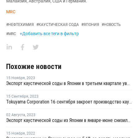
Малайзия, Австралия, США и Германия.
MRC
#
НЕФТЕХИМИЯ
#
КАУСТИЧЕСКАЯ СОДА
#
ЯПОНИЯ
#
НОВОСТЬ
+Добавить все теги в фильтр
#
MRC
Похожие новости
15 Ноября
,
2023
Экспорт каустической соды в Японии в третьем квартале увеличился
15 Сентября
,
2023
Tokuyama Corporation 16 сентября закроет производство каустической соды на плановую профилактику
02 Августа
,
2023
Экспорт каустической соды из Японии в январе-июне снизился
15 Ноября
,
2022