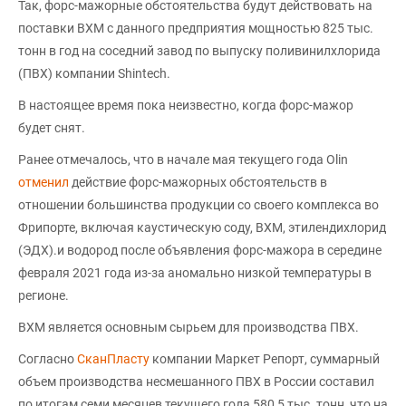
Так, форс-мажорные обстоятельства будут действовать на
поставки ВХМ с данного предприятия мощностью 825 тыс.
тонн в год на соседний завод по выпуску поливинилхлорида
(ПВХ) компании Shintech.
В настоящее время пока неизвестно, когда форс-мажор
будет снят.
Ранее отмечалось, что в начале мая текущего года Olin
отменил
действие форс-мажорных обстоятельств в
отношении большинства продукции со своего комплекса во
Фрипорте, включая каустическую соду, ВХМ, этилендихлорид
(ЭДХ).и водород после объявления форс-мажора в середине
февраля 2021 года из-за аномально низкой температуры в
регионе.
ВХМ является основным сырьем для производства ПВХ.
Согласно
СканПласту
компании Маркет Репорт, суммарный
объем производства несмешанного ПВХ в России составил
по итогам семи месяцев текущего года 580,5 тыс. тонн, что на