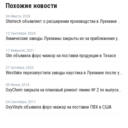
Похожие новости
06 Марта
,
2026
Shintech объявляет о расширении производства в Луизиане на USD3,4 млрд
12 Сентября
,
2024
Химические заводы Луизианы закрыты из-за приближения урагана "Франсин"
17 Февраля
,
2021
Olin объявила форс-мажор на поставки продукции в Техасе
27 Октября
,
2020
Westlake перезапустила заводы каустика в Луизиане после урагана "Дельта"
09 Июня
,
2018
OxyChem закрыла на плановый ремонт линию № 2 по выпуску каустика и хлора в Канзасе
04 Сентября
,
2017
OxyVinyls объявила форс-мажор на поставки ПВХ в США