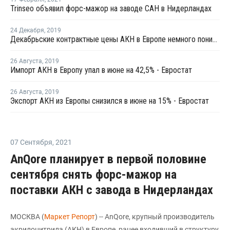
Trinseo объявил форс-мажор на заводе САН в Нидерландах
24 Декабря
,
2019
Декабрьские контрактные цены АКН в Европе немного понизились по отношению к ноябрю
26 Августа
,
2019
Импорт АКН в Европу упал в июне на 42,5% - Евростат
26 Августа
,
2019
Экспорт АКН из Европы снизился в июне на 15% - Евростат
07 Сентября
,
2021
AnQore планирует в первой половине
сентября снять форс-мажор на
поставки АКН с завода в Нидерландах
МОСКВА (
Маркет Репорт
) -- AnQore, крупный производитель
акрилонитрила (АКН) в Европе, ранее входивший в структуру