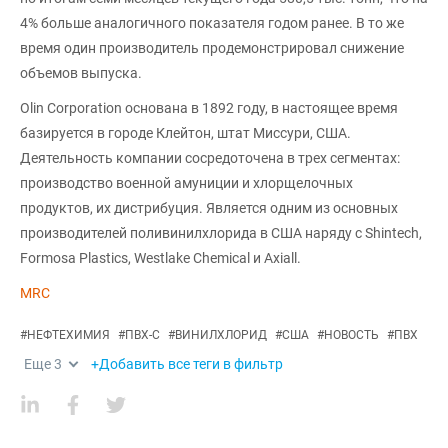
4% больше аналогичного показателя годом ранее. В то же
время один производитель продемонстрировал снижение
объемов выпуска.
Olin Corporation основана в 1892 году, в настоящее время
базируется в городе Клейтон, штат Миссури, США.
Деятельность компании сосредоточена в трех сегментах:
производство военной амуниции и хлорщелочных
продуктов, их дистрибуция. Является одним из основных
производителей поливинилхлорида в США наряду с Shintech,
Formosa Plastics, Westlake Chemical и Axiall.
MRC
#
НЕФТЕХИМИЯ
#
ПВХ-С
#
ВИНИЛХЛОРИД
#
США
#
НОВОСТЬ
#
ПВХ
Еще
3
+Добавить все теги в фильтр