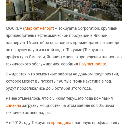
МОСКВА (
Маркет Репорт
) -- Tokuyama Corporation, крупный
производитель нефтехимической продукции в Японии,
планирует 16 сентября остановить производство на заводе
по выпуску каустической соді в Токуяме (Tokuyama,
префектура Ямагучи, Япония) с целью проведения планового
технического обслуживания, сообщил
Polymerupdate
.
Ожидается, что ремонтные работы на данном предприятии,
которое может выпускать 498 тыс. тонн каустика в год,
будут продолжались до 6 октября этого года.
Ранее отмечалось, что c 3 июня текущего года компания
снизила
загрузку мощностей на этом заводе до 80% из-за
технических неполадок.
А в 2018 году Tokuyama
проводила
плановую профилактику