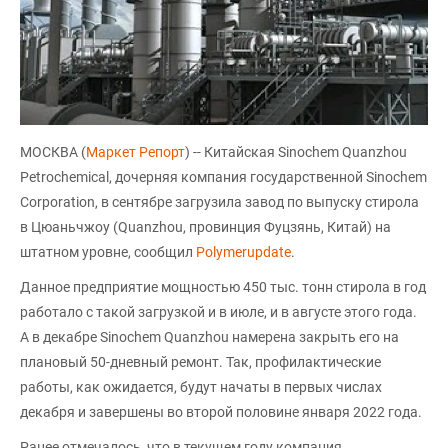
МОСКВА (
Маркет Репорт
) -- Китайская Sinochem Quanzhou
Petrochemical, дочерняя компания государственной Sinochem
Corporation, в сентябре загрузила завод по выпуску стирола
в Цюаньчжоу (Quanzhou, провинция Фуцзянь, Китай) на
штатном уровне, сообщил
Polymerupdate
.
Данное предприятие мощностью 450 тыс. тонн стирола в год
работало с такой загрузкой и в июле, и в августе этого года.
А в декабре Sinochem Quanzhou намерена закрыть его на
плановый 50-дневный ремонт. Так, профилактические
работы, как ожидается, будут начаты в первых числах
декабря и завершены во второй половине января 2022 года.
Ранее отмечалось, что в текущем году компания