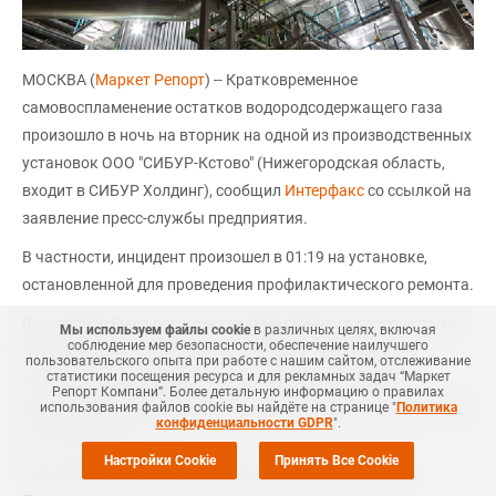
МОСКВА (
Маркет Репорт
) -- Кратковременное
самовоспламенение остатков водородсодержащего газа
произошло в ночь на вторник на одной из производственных
установок ООО "СИБУР-Кстово" (Нижегородская область,
входит в СИБУР Холдинг), сообщил
Интерфакс
со ссылкой на
заявление пресс-службы предприятия.
В частности, инцидент произошел в 01:19 на установке,
остановленной для проведения профилактического ремонта.
Возгорание было потушено силами сменного персонала. На
Мы используем файлы cookie
в различных целях, включая
соблюдение мер безопасности, обеспечение наилучшего
заводе событие отнесено к категории "потенциально
пользовательского опыта при работе с нашим сайтом, отслеживание
статистики посещения ресурса и для рекламных задач “Маркет
опасного происшествия", то есть неопасного события,
Репорт Компани”. Более детальную информацию о правилах
которое при определенном стечении обстоятельств могло бы
использования файлов cookie вы найдёте на странице "
Политика
конфиденциальности GDPR
".
стать опасным.
Настройки Cookie
Принять Все Cookie
"К таковым, например, относят короткое замыкание.