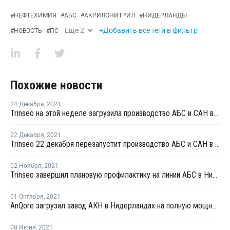
#
НЕФТЕХИМИЯ
#
АБС
#
АКРИЛОНИТРИЛ
#
НИДЕРЛАНДЫ
Еще
2
+Добавить все теги в фильтр
#
НОВОСТЬ
#
ПС
Похожие новости
24 Декабря
,
2021
Trinseo на этой неделе загрузила производство АБС и САН в Нидерландах в штатном режиме
22 Декабря
,
2021
Trinseo 22 декабря перезапустит производство АБС и САН в Нидерландах
02 Ноября
,
2021
Trinseo завершил плановую профилактику на линии АБС в Нидерландах
01 Октября
,
2021
AnQore загрузил завод АКН в Нидерландах на полную мощность и снял форс-мажор
08 Июня
,
2021