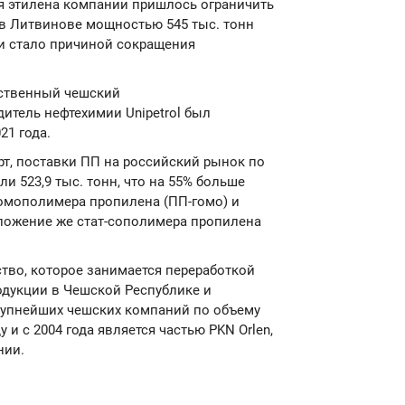
я этилена компании пришлось ограничить
 в Литвинове мощностью 545 тыс. тонн
о и стало причиной сокращения
нственный чешский
тель нефтехимии Unipetrol был
21 года.
т, поставки ПП на российский рынок по
и 523,9 тыс. тонн, что на 55% больше
гомополимера пропилена (ПП-гомо) и
ложение же стат-сополимера пропилена
ство, которое занимается переработкой
дукции в Чешской Республике и
крупнейших чешских компаний по объему
 и с 2004 года является частью PKN Orlen,
нии.