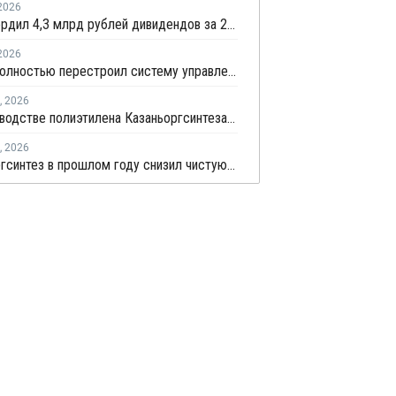
2026
КОС утвердил 4,3 млрд рублей дивидендов за 2025 год
2026
СИБУР полностью перестроил систему управления ремонтами на КОСе
,
2026
На производстве полиэтилена Казаньоргсинтеза начался плановый ремонт
,
2026
Казаньоргсинтез в прошлом году снизил чистую прибыль по РСБУ в 1,7 раза