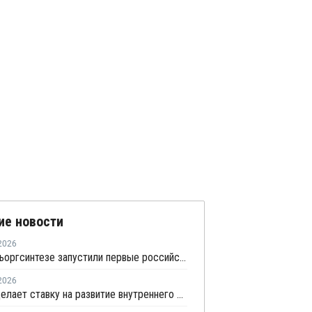
ие новости
2026
На Казаньоргсинтезе запустили первые российские закалочно-испарительные аппараты
2026
СИБУР делает ставку на развитие внутреннего рынка: как холдинг стимулирует спрос на полимеры в ритейле