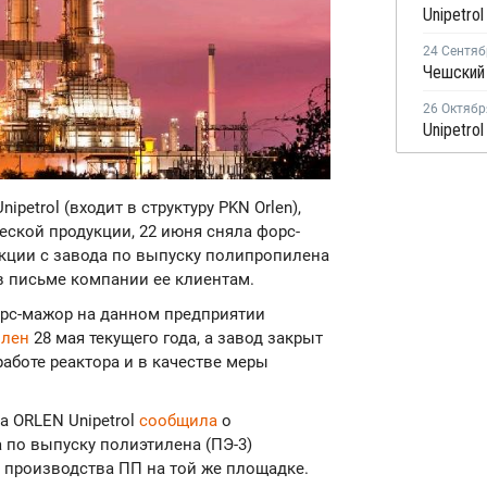
24 Сентяб
26 Октябр
nipetrol (входит в структуру PKN Orlen),
ской продукции, 22 июня сняла форс-
кции с завода по выпуску полипропилена
я в письме компании ее клиентам.
рс-мажор на данном предприятии
влен
28 мая текущего года, а завод закрыт
работе реактора и в качестве меры
да ORLEN Unipetrol
сообщила
о
 по выпуску полиэтилена (ПЭ-3)
и производства ПП на той же площадке.