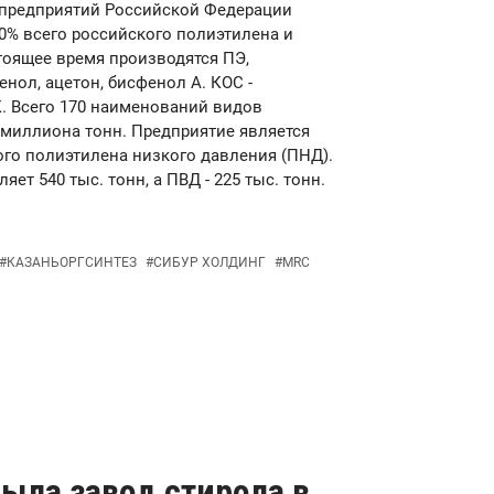
х предприятий Российской Федерации
0% всего российского полиэтилена и
тоящее время производятся ПЭ,
нол, ацетон, бисфенол А. КОС -
. Всего 170 наименований видов
 миллиона тонн. Предприятие является
го полиэтилена низкого давления (ПНД).
т 540 тыс. тонн, а ПВД - 225 тыс. тонн.
#
КАЗАНЬОРГСИНТЕЗ
#
СИБУР ХОЛДИНГ
#
MRC
ыла завод стирола в