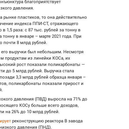
конъюнктура благоприятствует
зкого давления.
на рынке пластиков, то она действительно
начение индекса ППИ-СТ, отражающего
 1,5 раза: с 87 тыс. рублей за тонну в
а тонну в январе – марте 2021 года. При
о почти 8 млрд рублей.
т его выручки был небольшим. Несмотря
м продуктам из линейки КОСа, их
высокий рост показали поликарбонаты —
ти до 5 млрд рублей. Выручка стала
позади 3,3 млрд рублей образца января –
ктов, поликарбонаты показали прирост и
й.
окого давления (ПВД) выросла на 71% до
иносящего КОСу больше всего доходов,
и на 26% до 10 млрд рублей.
ирует
реконструкцию реактора В завода
низкого давления (ПНД).