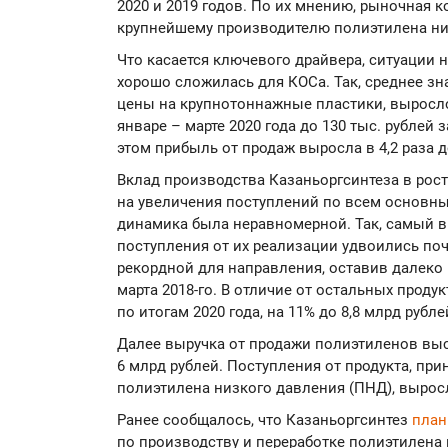
2020 и 2019 годов. По их мнению, рыночная 
крупнейшему производителю полиэтилена ни
Что касается ключевого драйвера, ситуации 
хорошо сложилась для КОСа. Так, среднее з
цены на крупнотоннажные пластики, выросло в
январе – марте 2020 года до 130 тыс. рублей з
этом прибыль от продаж выросла в 4,2 раза д
Вклад производства Казаньоргсинтеза в рос
на увеличения поступлений по всем основны
динамика была неравномерной. Так, самый 
поступления от их реализации удвоились поч
рекордной для направления, оставив далеко 
марта 2018-го. В отличие от остальных проду
по итогам 2020 года, на 11% до 8,8 млрд рубле
Далее выручка от продажи полиэтиленов выс
6 млрд рублей. Поступления от продукта, пр
полиэтилена низкого давления (ПНД), выросл
Ранее сообщалось, что Казаньоргсинтез
план
по производству и переработке полиэтилена 