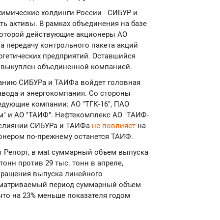
химические холдинги России - СИБУР и
ть активы. В рамках объединения на базе
 которой действующие акционеры АО
а передачу контрольного пакета акций
ергетических предприятий. Оставшийся
 выкуплен объединенной компанией.
панию СИБУРа и ТАИФа войдет головная
авода и энергокомпания. Со стороны
дующие компании: АО "ТГК-16", ПАО
м" и АО "ТАИФ". Нефтекомплекс АО "ТАИФ-
о слиянии СИБУРа и ТАИФа
не повлияет
на
ионером по-прежнему останется ТАИФ.
 Репорт, в маt суммарный объем выпуска
тонн против 29 тыс. тонн в апреле,
кращения выпуска линейного
ссматриваемый период суммарный объем
 что на 23% меньше показателя годом