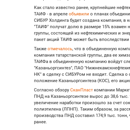
Как стало известно ранее, крупнейшие нефте
ТАИФ - в апреле
объявили
о планах объедини
СИБУР Холдинга будет создана компания, в
"ТАИФ" получат долю в размере 15% взамен н
группы, состоящей из нефтехимических и эн
пакет акций ТАИФ может быть впоследствии
Также
отмечалось
, что в объединенную ком
компания татарстанской группы, два ее химз
ТАИФа в объединенную компанию войдут сле
"Казаньоргсинтез", ПАО "Нижнекамскнефтехи
НК" в сделку с СИБУРом не входит. Сделка 
положение Казаньоргсинтеза (КОС), его акц
Согласно обзору
СканПласт
компании Маркет
ПНД на Казаньоргсинтезе вырос до 38,6 тыс. 
увеличение наработки произошло за счет со
полиэтилена (ЛПНП). Таким образом, за ра
производства ПНД составил 174,9 тыс. тонн,
ранее.