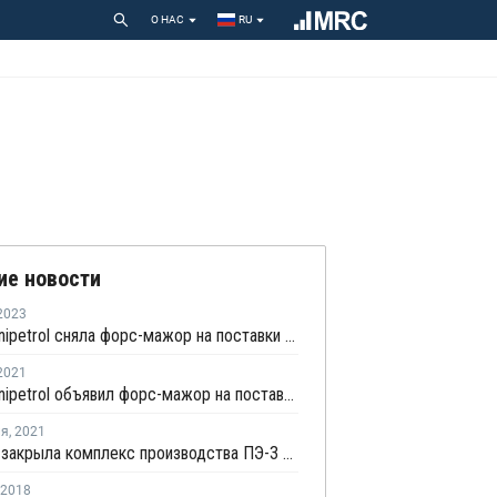
О НАС
RU
ие новости
2023
ORLEN Unipetrol сняла форс-мажор на поставки ПП с завода в Литвинове
2021
ORLEN Unipetrol объявил форс-мажор на поставки ПП с завода в Литвинове
ля
,
2021
Unipetrol закрыла комплекс производства ПЭ-3 в Литвинове на ремонт
2018