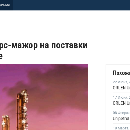
ХИМИЯ
орс-мажор на поставки
е
Похож
22 Июня
,
17 Июня
,
08 Февра
19 Марта
,