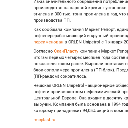
Из-за значительного сокращения потреблени
производство на паровой крекинг-установке
этилена и 300 тыс. тонн пропилена в год, чт
производства ПП.
Как сообщала компания Маркет Репорт, еди
нефтеперерабатывающий и крупный производи
переименован
в ORLEN Unipetrol с 1 января 20
Согласно
СканПласту
компании Маркет Репор
итогам первых четырех месяцев года составил
показателя годом ранее. Выросли поставки 
блок-сополимера пропилена (ПП-блок). Пред
(ПП-рандом) сократилось.
Чешская ORLEN Unipetrol - акционерное обще
нефти и производством нефтехимической про
Центральной Европе. Она входит в десятку 
выручки. Компания была основана в 1994 году
которому принадлежит 94,05% акций в компа
rmcplast.ru