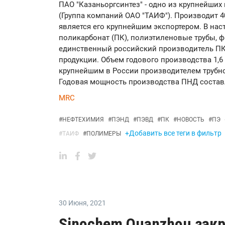
ПАО "Казаньоргсинтез" - одно из крупнейши
(Группа компаний ОАО "ТАИФ"). Производит 4
является его крупнейшим экспортером. В нас
поликарбонат (ПК), полиэтиленовые трубы, фе
единственный российский производитель ПК
продукции. Объем годового производства 1,6
крупнейшим в России производителем трубно
Годовая мощность производства ПНД составляе
MRC
#
НЕФТЕХИМИЯ
#
ПЭНД
#
ПЭВД
#
ПК
#
НОВОСТЬ
#
ПЭ
+Добавить все теги в фильтр
#
ТАИФ
#
ПОЛИМЕРЫ
30 Июня
,
2021
Sinochem Quanzhou закр