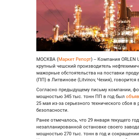
МОСКВА (
Маркет Репорт
) -- Компания ORLEN U
крупный чешский производитель нефтехимиче
мажорные обстоятельства на поставки проду
(ПП) в Литвинове (Litvinov, Чехия), говоритс
Согласно предыдущему письму компании, фо
мощностью 345 тыс. тонн ПП в год был
объя
25 мая из-за серьезного технического сбоя в 
безопасности.
Ранее отмечалось, что 29 января текущего го
незапланированной остановке своего завода
мощностью 270 тыс. тонн в год и сокращени