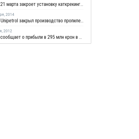
Unipetrol 21 марта закроет установку каткрекинга на профилактику
ря
,
2014
Чешский Unipetrol закрыл производство пропилена из-за поломки
я
,
2012
Unipetrol сообщает о прибыли в 295 млн крон в 3 квартале