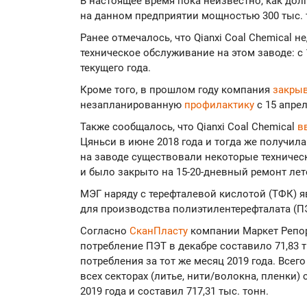
В настоящее время пока неизвестно, как дол
на данном предприятии мощностью 300 тыс. т
Ранее отмечалось, что Qianxi Coal Chemical 
техническое обслуживание на этом заводе: с 
текущего года.
Кроме того, в прошлом году компания
закры
незапланированную
профилактику
с 15 апрел
Также сообщалось, что Qianxi Coal Chemical
вв
Цяньси в июне 2018 года и тогда же получил
на заводе существовали некоторые техничес
и было закрыто на 15-20-дневный ремонт лето
МЭГ наряду с терефталевой кислотой (ТФК) 
для производства полиэтилентерефталата (П
Согласно
СканПласту
компании Маркет Репор
потребление ПЭТ в декабре составило 71,83 т
потребления за тот же месяц 2019 года. Всег
всех секторах (литье, нити/волокна, пленки)
2019 года и составил 717,31 тыс. тонн.