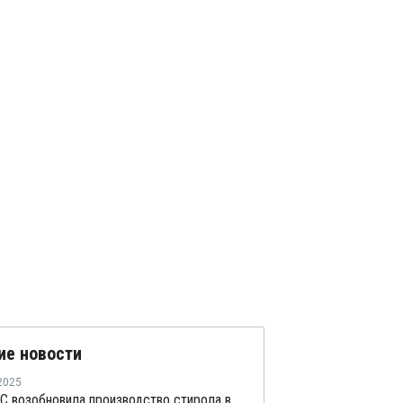
ие новости
2025
BASF-YPC возобновила производство стирола в Нанкине