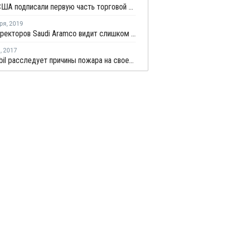
Китай и США подписали первую часть торговой сделки
ря
,
2019
Совет директоров Saudi Aramco видит слишком много рисков для IPO в Нью-Йорке
я
,
2017
ExxonMobil расследует причины пожара на своем нефтекомплексе в Сингапуре