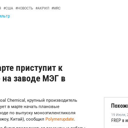
Я
#
США
#
НОВОСТЬ
#
АКРИЛ
#
MRC
ильтр
арте приступит к
 на заводе МЭГ в
 Coal Chemical, крупный производитель
Похож
ует в марте начать плановые
воде по выпуску моноэтиленгликоля
19 Июля
,
йчжоу, Китай), сообщил
Polymerupdate
.