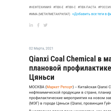
#
НЕФТЕХИМИЯ
#
ПВХ-Е
#
ПВХ-С
#
ПВХ-ПАСТА
#
РОССИ
+Добавить все теги в ф
#
ММА (МЕТИЛМЕТАКРИЛАТ)
02 Марта
,
2021
Qianxi Coal Chemical в м
плановой профилактике
Цяньси
МОСКВА (
Маркет Репорт
) -- Китайская Qianxi
нефтехимической продукции в стране, планир
профилактические мероприятия на новом за
(МЭГ) в городе Цяньси (Qianxi, провинция Гу