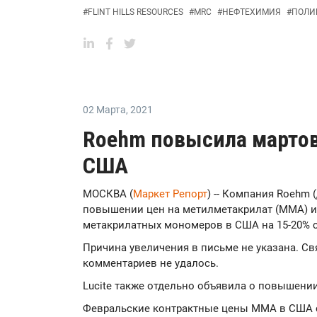
#
FLINT HILLS RESOURCES
#
MRC
#
НЕФТЕХИМИЯ
#
ПОЛИ
02 Марта
,
2021
Roehm повысила марто
США
МОСКВА (
Маркет Репорт
) -- Компания Roеhm 
повышении цен на метилметакрилат (ММА) и 
метакрилатных мономеров в США на 15-20% с 
Причина увеличения в письме не указана. Св
комментариев не удалось.
Lucite также отдельно объявила о повышении
Февральские контрактные цены MMA в США со