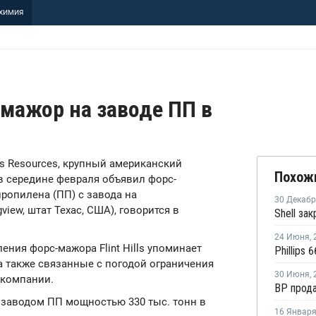
ХИМИЯ
с-мажор на заводе ПП в
ills Resources, крупный американский
Похож
в середине февраля объявил форс-
ропилена (ПП) с завода на
30 Декаб
ew, штат Техас, США), говорится в
24 Июня
,
ения форс-мажора Flint Hills упоминает
а также связанные с погодой ограничения
30 Июня
,
 компании.
 заводом ПП мощностью 330 тыс. тонн в
16 Январ