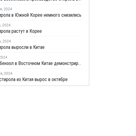
ря
,
2024
ирола в Южной Корее немного снизились
я
,
2024
рола растут в Корее
а
,
2024
рола выросли в Китае
2024
Цены на бензол в Восточном Китае демонстрируют заметную тенденцию к росту
ля
,
2024
стирола из Китая вырос в октябре