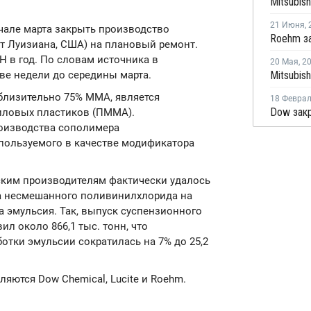
21 Июня
,
чале марта закрыть производство
тат Луизиана, США) на плановый ремонт.
Н в год. По словам источника в
20 Мая
,
2
две недели до середины марта.
лизительно 75% ММА, является
18 Февра
иловых пластиков (ПММА).
роизводства сополимера
спользуемого в качестве модификатора
ским производителям фактически удалось
а несмешанного поливинилхлорида на
а эмульсия. Так, выпуск суспензионного
ил около 866,1 тыс. тонн, что
отки эмульсии сократилась на 7% до 25,2
ются Dow Chemical, Lucite и Roehm.