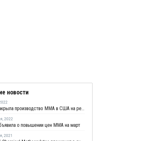
ие новости
2022
Roehm закрыла производство ММА в США на ремонт
ля
,
2022
бъявила о повышении цен MMA на март
ря
,
2021