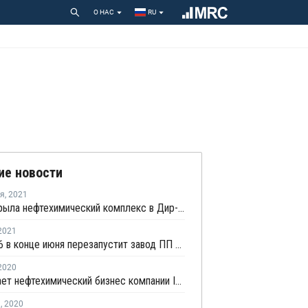
О НАС
RU
ие новости
ря
,
2021
Shell закрыла нефтехимический комплекс в Дир-Парке
2021
Phillips 66 в конце июня перезапустит завод ПП в Нью-Джерси после ремонта
2020
BP продает нефтехимический бизнес компании Ineos
я
,
2020