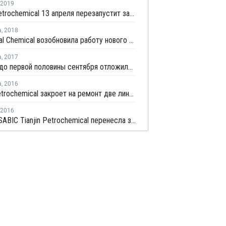
2019
Yangzi Petrochemical 13 апреля перезапустит завод МЭГ в Китае после планового ремонта
а
,
2018
Qianxi Coal Chemical возобновила работу нового завода МЭГ в Цяньси после профилактики
а
,
2017
Reliance до первой половины сентября отложила запуск нового завода МЭГ в Джамнагаре
а
,
2016
Hengli Petrochemical закроет на ремонт две линии по выпуску ТФК в сентябре-октябре
2016
Sinopec SABIC Tianjin Petrochemical перенесла запуск производства МЭГ на 20 марта