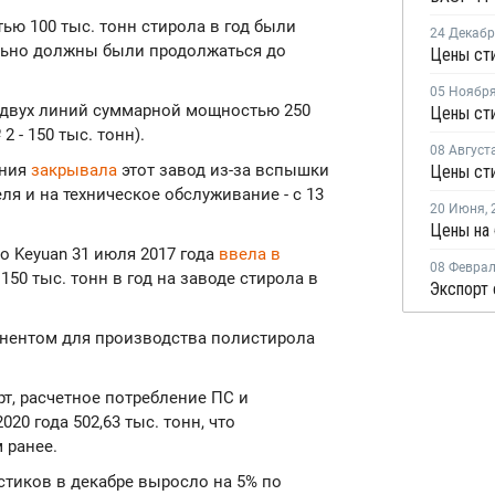
ю 100 тыс. тонн стирола в год были
24 Декаб
ально должны были продолжаться до
Цены ст
05 Ноябр
 двух линий суммарной мощностью 250
Цены сти
2 - 150 тыс. тонн).
08 Август
ания
закрывала
этот завод из-за вспышки
Цены сти
ля и на техническое обслуживание - с 13
20 Июня
,
o Keyuan 31 июля 2017 года
ввела в
08 Февра
50 тыс. тонн в год на заводе стирола в
Экспорт 
нентом для производства полистирола
т, расчетное потребление ПС и
20 года 502,63 тыс. тонн, что
 ранее.
стиков в декабре выросло на 5% по