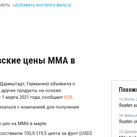
+Добавить все теги в фильтр
МЕРЫ
вские цены ММА в
(Дармштадт, Германия) объявила о
Похож
другие продукты на основе
1 марта 2021 года, сообщает
ICIS
.
16 Июня
,
язаться с компанией для получения
28 Февра
Roehm о
 цен на ММА в марте.
22 Декаб
ставили 103,5-119,5 цента за фунт (USD2