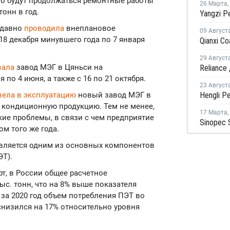
го будут продолжаться ремонтные работы
26 Марта
,
онн в год.
недавно
проводила
внеплановое
09 Август
18 декабря минувшего года по 7 января
29 Август
вала
завод МЭГ в Цяньси на
я по 4 июня, а также с 16 по 21 октября.
23 Август
ела в эксплуатацию
новый завод МЭГ в
а кондиционную продукцию. Тем не менее,
17 Марта
,
кие проблемы, в связи с чем предприятие
м того же года.
является одним из основных компонентов
ЭТ).
т, в России общее расчетное
ыс. тонн, что на 8% выше показателя
о за 2020 год объем потребления ПЭТ во
 снизился на 17% относительно уровня