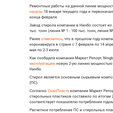
Ремонтные работы на данной линии мощность
начаты
18 января текущего года и первонач
конца февраля.
Завод стирола компании в Нинбо состоит из
тыс. тонн (линия № 1 - 100 тыс. тонн, линия № 
Ранее
отмечалось
, что в прошлом году комп
коронавируса в стране с 7 февраля по 14 апре
мая по 2-3 июля.
Как сообщала компания Маркет Репорт, Ningb
эксплуатацию
новую 2-ую линию мощностью 1
Нинбо.
Стирол является основным сырьевым компо
(ПС).
Согласно
СканПласту
компании Маркет Репор
стирольных пластиков составило по итогам 20
соответствует показателю потребления годом
Расчетное потребление ПС и стирольных пла