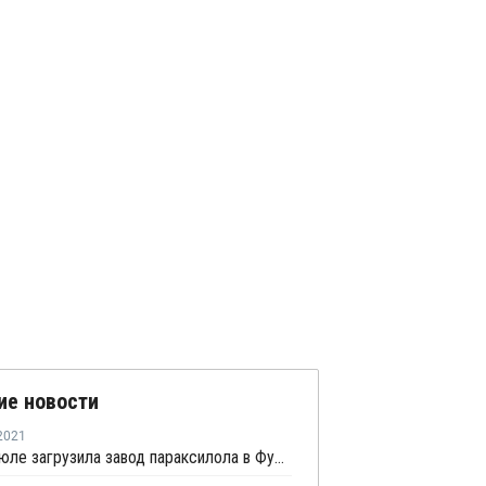
ие новости
2021
FREP в июле загрузила завод параксилола в Фуцзяне на штатном уровне