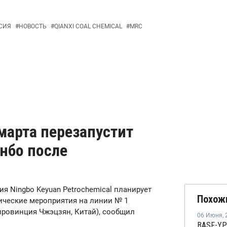
СИЯ
#
НОВОСТЬ
#
QIANXI COAL CHEMICAL
#
MRC
 марта перезапустит
нбо после
ния Ningbo Keyuan Petrochemical планирует
Похож
ические мероприятия на линии № 1
 провинция Чжэцзян, Китай), сообщил
06 Июня
,