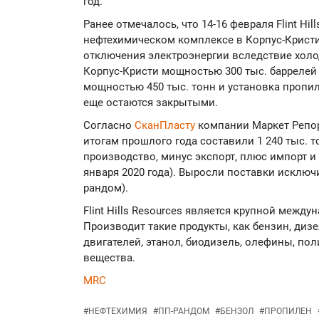
год.
Ранее отмечалось, что 14-16 февраля Flint Hill
нефтехимическом комплексе в Корпус-Кристи (
отключения электроэнергии вследствие холо
Корпус-Кристи мощностью 300 тыс. баррелей 
мощностью 450 тыс. тонн и установка пропил
еще остаются закрытыми.
Согласно
СканПласту
компании Маркет Репор
итогам прошлого года составили 1 240 тыс. 
производство, минус экспорт, плюс импорт и 
января 2020 года). Выросли поставки исключ
рандом).
Flint Hills Resources является крупной межд
Производит такие продукты, как бензин, диз
двигателей, этанол, биодизель, олефины, п
вещества.
MRC
#
НЕФТЕХИМИЯ
#
ПП-РАНДОМ
#
БЕНЗОЛ
#
ПРОПИЛЕН