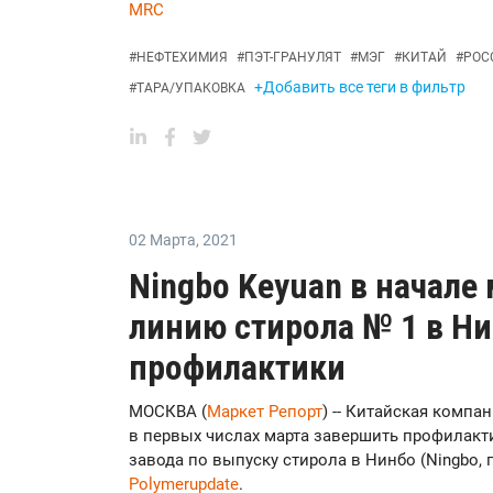
MRC
#
НЕФТЕХИМИЯ
#
ПЭТ-ГРАНУЛЯТ
#
МЭГ
#
КИТАЙ
#
РОС
+Добавить все теги в фильтр
#
ТАРА/УПАКОВКА
02 Марта
,
2021
Ningbo Keyuan в начале
линию стирола № 1 в Ни
профилактики
МОСКВА (
Маркет Репорт
) -- Китайская компа
в первых числах марта завершить профилакт
завода по выпуску стирола в Нинбо (Ningbo,
Polymerupdate
.