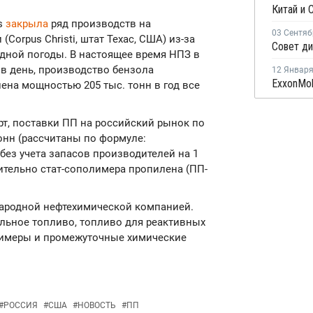
s
закрыла
ряд производств на
03 Сентяб
Corpus Christi, штат Техас, США) из-за
дной погоды. В настоящее время НПЗ в
в день, производство бензола
12 Январ
ена мощностью 205 тыс. тонн в год все
т, поставки ПП на российский рынок по
тонн (рассчитаны по формуле:
без учета запасов производителей на 1
ительно стат-сополимера пропилена (ПП-
ународной нефтехимической компанией.
ельное топливо, топливо для реактивных
олимеры и промежуточные химические
#
РОССИЯ
#
США
#
НОВОСТЬ
#
ПП