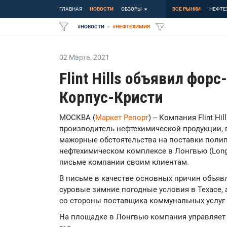
ГЛАВНАЯ
НОВОСТИ
ОБЗОРЫ
ВСЕ РЫНКИ
НЕФТЕ
#
НОВОСТИ
#
НЕФТЕХИМИЯ
02 Марта
,
2021
Flint Hills объявил фор
Корпус-Кристи
МОСКВА (
Маркет Репорт
) -- Компания Flint H
производитель нефтехимической продукции, 
мажорные обстоятельства на поставки полип
нефтехимическом комплексе в Лонгвью (Longvi
письме компании своим клиентам.
В письме в качестве основных причин объявл
суровые зимние погодные условия в Техасе, 
со стороны поставщика коммунальных услуг
На площадке в Лонгвью компания управляет