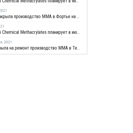
Mitsubishi Chemical Methacrylates планирует в январе повысить цены ММА в США
2021
Roehm закрыла производство ММА в Фортье на внеплановый ремонт
021
Mitsubishi Chemical Methacrylates планирует в июне отменить форс-мажор на поставки ММА в США
ля
,
2021
Dow закрыла на ремонт производство ММА в Техасе