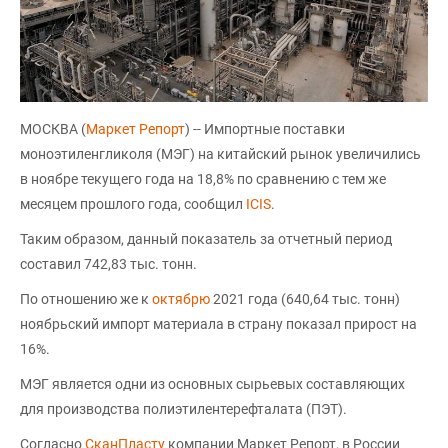
МОСКВА (
Маркет Репорт
) -- Импортные поставки
моноэтиленгликоля (МЭГ) на китайский рынок увеличились
в ноябре текущего года на 18,8% по сравнению с тем же
месяцем прошлого года, сообщил
ICIS
.
Таким образом, данный показатель за отчетный период
составил 742,83 тыс. тонн.
По отношению же к
октябрю
2021 года (640,64 тыс. тонн)
ноябрьский импорт материала в страну показал прирост на
16%.
МЭГ является одни из основных сырьевых составляющих
для производства полиэтилентерефталата (ПЭТ).
Согласно
СканПласту
компании Маркет Репорт, в России