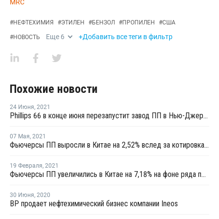
MRC
#
НЕФТЕХИМИЯ
#
ЭТИЛЕН
#
БЕНЗОЛ
#
ПРОПИЛЕН
#
США
Еще
6
+Добавить все теги в фильтр
#
НОВОСТЬ
Похожие новости
24 Июня
,
2021
Phillips 66 в конце июня перезапустит завод ПП в Нью-Джерси после ремонта
07 Мая
,
2021
Фьючерсы ПП выросли в Китае на 2,52% вслед за котировками сырой нефти
19 Февраля
,
2021
Фьючерсы ПП увеличились в Китае на 7,18% на фоне ряда повышательных факторов
30 Июня
,
2020
BP продает нефтехимический бизнес компании Ineos