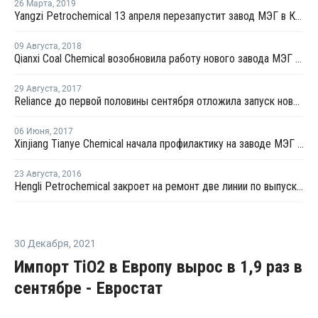
26 Марта
,
2019
Yangzi Petrochemical 13 апреля перезапустит завод МЭГ в Китае после планового ремонта
09 Августа
,
2018
Qianxi Coal Chemical возобновила работу нового завода МЭГ в Цяньси после профилактики
29 Августа
,
2017
Reliance до первой половины сентября отложила запуск нового завода МЭГ в Джамнагаре
06 Июня
,
2017
Xinjiang Tianye Chemical начала профилактику на заводе МЭГ в Китае
23 Августа
,
2016
Hengli Petrochemical закроет на ремонт две линии по выпуску ТФК в сентябре-октябре
30 Декабря
,
2021
Импорт TiO2 в Европу вырос в 1,9 раз в
сентябре - Евростат