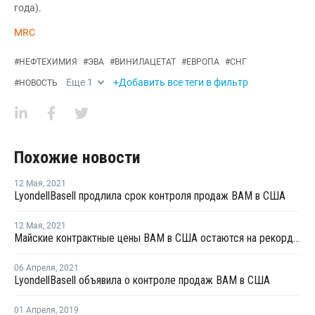
года).
MRC
#
НЕФТЕХИМИЯ
#
ЭВА
#
ВИНИЛАЦЕТАТ
#
ЕВРОПА
#
СНГ
Еще
1
+Добавить все теги в фильтр
#
НОВОСТЬ
Похожие новости
12 Мая
,
2021
LyondellBasell продлила срок контроля продаж ВAM в США
12 Мая
,
2021
Майские контрактные цены ВАМ в США остаются на рекордно высоком уровне
06 Апреля
,
2021
LyondellBasell объявила о контроле продаж ВAM в США
01 Апреля
,
2019