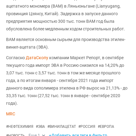
ацетатного мономера (ВАМ) в Ляньюньгане (Lianyugang,
провинция Цзянсу, Китай). Задержка в запуске данного
предприятия мощностью 300 тыс. тонн ВАМ год была
обусловлена более медленным ходом строительных работ.
ВАМ является основным сырьем для производства этилен-
винил-ацетата (ЭВА).
Согласно
ДатаСкопу
компании Маркет Репорт, в сентябре
текущего года импорт ЭВА в Россию снизился на 14,20% до
3,07 тыс. тонн с 3,57 тыс. тонн в том же месяце прошлого
года, а по итогам января - сентября 2021 года импорт
данного вида сополимера этилена в РФ вырос на 21,13% - до
33,35 тыс. тонн (27,52 тыс. тонн в январе - сентябре 2020
года).
MRC
#
НЕФТЕХИМИЯ
#
ЭВА
#
ВИНИЛАЦЕТАТ
#
РОССИЯ
#
ЕВРОПА
Еще
1
+Добавить все теги в фильтр
#
НОВОСТЬ