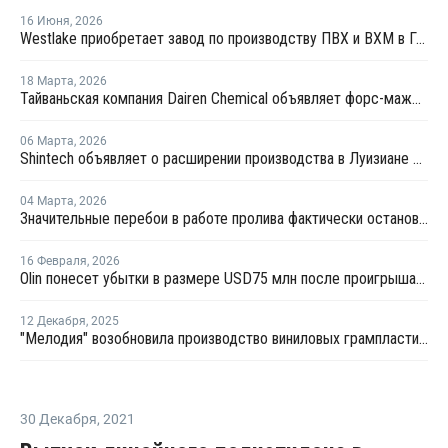
16 Июня
,
2026
Westlake приобретает завод по производству ПВХ и ВХМ в Германии
18 Марта
,
2026
Тайваньская компания Dairen Chemical объявляет форс-мажор в связи с перебоями в поставках сырья
06 Марта
,
2026
Shintech объявляет о расширении производства в Луизиане на USD3,4 млрд
04 Марта
,
2026
Значительные перебои в работе пролива фактически остановят производство МЭГ в Персидском заливе
16 Февраля
,
2026
Olin понесет убытки в размере USD75 млн после проигрыша в судебном процессе против Shintech
12 Декабря
,
2025
"Мелодия" возобновила производство виниловых грампластинок
30 Декабря
,
2021