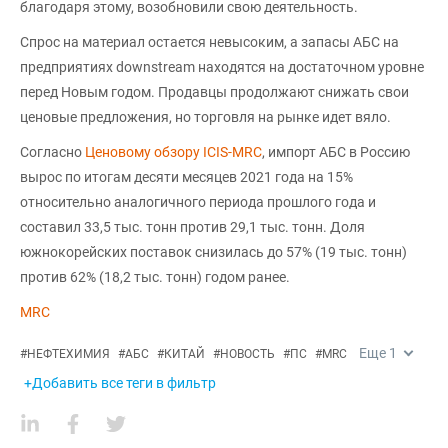
благодаря этому, возобновили свою деятельность.
Спрос на материал остается невысоким, а запасы АБС на
предприятиях downstream находятся на достаточном уровне
перед Новым годом. Продавцы продолжают снижать свои
ценовые предложения, но торговля на рынке идет вяло.
Согласно
Ценовому обзору ICIS-MRC
, импорт АБС в Россию
вырос по итогам десяти месяцев 2021 года на 15%
относительно аналогичного периода прошлого года и
составил 33,5 тыс. тонн против 29,1 тыс. тонн. Доля
южнокорейских поставок снизилась до 57% (19 тыс. тонн)
против 62% (18,2 тыс. тонн) годом ранее.
MRC
Еще
1
#
НЕФТЕХИМИЯ
#
АБС
#
КИТАЙ
#
НОВОСТЬ
#
ПС
#
MRC
+Добавить все теги в фильтр