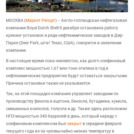
МОСКВА (
Маркет Репорт
) -- Англо-голландская нефтегазовая
компании Royal Dutch Shell 8 декабря остановила работу
крекинг-установок и ряда нефтехимических заводов в Дир-
Парке (Deer Park, штат Техас, США), говорится в заявлении
компании.
В настоящее время пока неизвестно, как долго олефиновый
комплекс мощностью 1,67 млн тонн этилена в год и
нефтехимические предприятия будут оставаться закрытыми.
Причина остановки также не указывается.
Так, на этой площадке компания управляет заводами по
производству фенола и ацетона, бензола, бутадиена, кумола,
смешанных ксилолов, толуола и др. Также здесь расположен
НПЗ мощностью 340 баррелей в день, который наряду с
олефиновым комплексом был
закрыт
в середине февраля
текущего года из-за чрезвычайно низких температур в