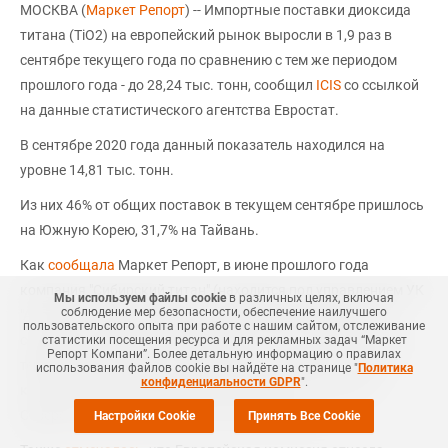
МОСКВА (
Маркет Репорт
) -- Импортные поставки диоксида
титана (TiO2) на европейский рынок выросли в 1,9 раз в
сентябре текущего года по сравнению с тем же периодом
прошлого года - до 28,24 тыс. тонн, сообщил
ICIS
со ссылкой
на данные статистического агентства Евростат.
В сентябре 2020 года данный показатель находился на
уровне 14,81 тыс. тонн.
Из них 46% от общих поставок в текущем сентябре пришлось
на Южную Корею, 31,7% на Тайвань.
Как
сообщала
Маркет Репорт, в июне прошлого года
компания "Сибирский титан" (находится под управлением УК
Мы используем файлы cookie
в различных целях, включая
соблюдение мер безопасности, обеспечение наилучшего
"Атом-ТОР") начала проектно-изыскательные работы по
пользовательского опыта при работе с нашим сайтом, отслеживание
созданию производства диоксида титана. Работы идут на
статистики посещения ресурса и для рекламных задач “Маркет
Репорт Компани”. Более детальную информацию о правилах
территории "Сибирского химического комбината" (СХК),
использования файлов cookie вы найдёте на странице "
Политика
конфиденциальности GDPR
".
который является акционером "Сибирского титана", в
Северске Томской области (ТОСЭР "Северск").
Настройки Cookie
Принять Все Cookie