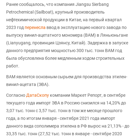
Ранее сообщалось, что компания Jiangsu Sierbang
Petrochemical (Sailboat), крупный производитель
нефтехимической продукции в Китае, на первый квартал
2023 год
перенесла
ввод в эксплуатацию нового завода по
выпуску винил-ацетатного мономера (ВАМ) в Ляньюньгане
(Lianyugang, провинция Цзянсу, Китай). Задержка в запуске
данного предприятия мощностью 300 тыс. тонн ВАМ год
была обусловлена более медленным ходом строительных
работ.
ВАМ является основным сырьем для производства этилен-
винил-ацетата (ЭВА).
Согласно
ДатаСкопу
компании Маркет Репорт, в сентябре
текущего года импорт ЭВА в Россию снизился на 14,20% до
3,07 тыс. тонн с 3,57 тыс. тонн в том же месяце прошлого
года, а по итогам января - сентября 2021 года импорт
данного вида сополимера этилена в РФ вырос на 21,13% - до
33,35 тыс. тонн (27,52 тыс. тонн в январе - сентябре 2020