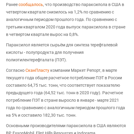
Ранее
сообщалось
, что производство параксилола в США в
четвертом квартале снизилось на 1,2% по сравнению с
аналогичным периодом прошлого года. По сравнению с
третьим кварталом 2020 года выпуск параксилола в стране
в четвертом квартале вырос на 0,8%.
Параксилол является сырьём для синтеза терефталевой
кислоты - полупродукта для получения
полиэтилентерефталата (ПЭТ).
Согласно
СканПласту
компании Маркет Репорт, в марте
текущего года общее расчетное потребление ПЭТ в России
составило 64,75 тыс. тонн, что соответствует показателю
предыдущего года (64,52 тыс. тонн в 2020 году). Расчетное
потребление ПЭТ в стране выросло в январе - марте 2021
года по сравнению с аналогичным периодом прошлого года
на 5% и составило 182,30 тыс. тонн.
Основными производителями параксилола в США являются
BP, ExxonMobil, Flint Hills Resources и Indorama.