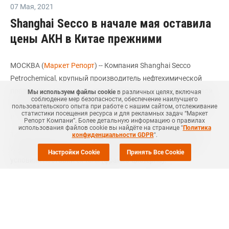
07 Мая
,
2021
Shanghai Secco в начале мая оставила
цены АКН в Китае прежними
МОСКВА (
Маркет Репорт
) -- Компания Shanghai Secco
Petrochemical, крупный производитель нефтехимической
продукции в Китае, на текущей неделе не стала менять свои
Мы используем файлы cookie
в различных целях, включая
соблюдение мер безопасности, обеспечение наилучшего
еженедельные ценовые предложения акрилонитрила (АКН)
пользовательского опыта при работе с нашим сайтом, отслеживание
статистики посещения ресурса и для рекламных задач “Маркет
на китайском рынке, сообщил
ICIS
источник в компании.
Репорт Компани”. Более детальную информацию о правилах
использования файлов cookie вы найдёте на странице "
Политика
Таким образом, в начале мая цены компании остались на
конфиденциальности GDPR
".
уровне конца апреля - CNY14 450 (USD2 230) за тонну на
Настройки Cookie
Принять Все Cookie
условиях поставки ex-tank (франко-цистерна).
Shanghai Secco Petrochemical управляет четырьмя линиями
АКН в Шанхае (Shanghai, Китай) суммарной мощностью 520
тыс. тонн в год (по 130 тыс. тонн каждая). Компания
закрывала
одну из линий с 22 по 29 марта из-за
неожиданных технических проблем. В настоящее время