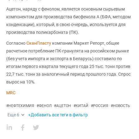
Ацетон, наряду с фенолом, является основным сырьевым
компонентом для производства бисфенола А (БФА, методом
конденсации), который, в свою очередь, используется для
производства поликарбоната (ПК).
Согласно
СканПласту
компании Маркет Репорт, общее
расчетное потребление ПК-гранулята на российском рынке
(без учета импорта и экспорта в Беларусь) составило по
итогам первого квартала текущего года 25 тыс. тонн против
22,7 тыс. тонн за аналогичный период прошлого года. Спрос
вырос на 10%.
MRC
#
НЕФТЕХИМИЯ
#
ФЕНОЛ
#
АЦЕТОН
#
КИТАЙ
#
РОССИЯ
#
НОВОСТЬ
Еще
6
+Добавить все теги в фильтр