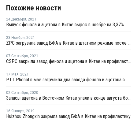
Похожие новости
24 Декабря
,
2021
Выпуск фенола и ацетона в Китае вырос в ноябре на 3,37%
23 Ноября
,
2021
ZPC загрузила завод БФА в Китае в штатном режиме после перезапуска
07 Сентября
,
2021
CSPC закрыла завод фенола и ацетона в Китае на профилактику
17 Мая
,
2021
PTT Phenol в мае загрузила два завода фенола и ацетона в Таиланде на полную мощность
02 Сентября
,
2020
Запасы ацетона в Восточном Китае упали в конце августа более чем на четверть
16 Января
,
2019
Huizhou Zhongxin закрыла завод БФА в Китае на профилактику