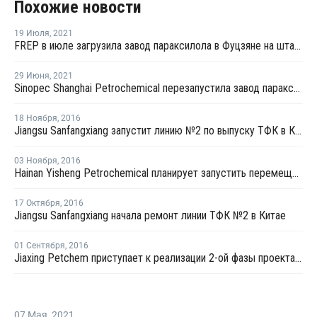
Похожие новости
19 Июля
,
2021
FREP в июле загрузила завод параксилола в Фуцзяне на штатном уровне
29 Июня
,
2021
Sinopec Shanghai Petrochemical перезапустила завод параксилола № 1 после планового ремонта
18 Ноября
,
2016
Jiangsu Sanfangxiang запустит линию №2 по выпуску ТФК в Китае на этой неделе
03 Ноября
,
2016
Hainan Yisheng Petrochemical планирует запустить перемещенный завод ПЭТ в марте 2017 года
17 Октября
,
2016
Jiangsu Sanfangxiang начала ремонт линии ТФК №2 в Китае
01 Сентября
,
2016
Jiaxing Petchem приступает к реализации 2-ой фазы проекта по наращиванию мощностей ТФК в Китае
07 Мая
,
2021