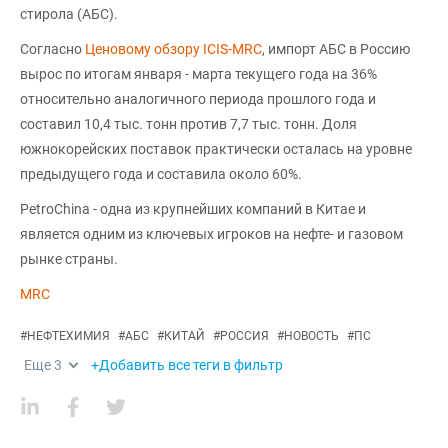
стирола (АБС).
Согласно
Ценовому обзору ICIS-MRC
, импорт АБС в Россию
вырос по итогам января - марта текущего года на 36%
относительно аналогичного периода прошлого года и
составил 10,4 тыс. тонн против 7,7 тыс. тонн. Доля
южнокорейских поставок практически осталась на уровне
предыдущего года и составила около 60%.
PetroChina - одна из крупнейших компаний в Китае и
является одним из ключевых игроков на нефте- и газовом
рынке страны.
MRC
#
НЕФТЕХИМИЯ
#
АБС
#
КИТАЙ
#
РОССИЯ
#
НОВОСТЬ
#
ПС
Еще
3
+Добавить все теги в фильтр