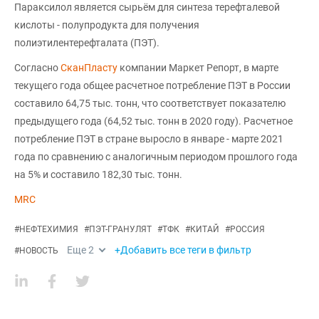
Параксилол является сырьём для синтеза терефталевой
кислоты - полупродукта для получения
полиэтилентерефталата (ПЭТ).
Согласно
СканПласту
компании Маркет Репорт, в марте
текущего года общее расчетное потребление ПЭТ в России
составило 64,75 тыс. тонн, что соответствует показателю
предыдущего года (64,52 тыс. тонн в 2020 году). Расчетное
потребление ПЭТ в стране выросло в январе - марте 2021
года по сравнению с аналогичным периодом прошлого года
на 5% и составило 182,30 тыс. тонн.
MRC
#
НЕФТЕХИМИЯ
#
ПЭТ-ГРАНУЛЯТ
#
ТФК
#
КИТАЙ
#
РОССИЯ
Еще
2
+Добавить все теги в фильтр
#
НОВОСТЬ