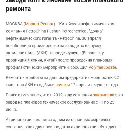
завода АКН в Ляонине после планового
ремонта
МОСКВА (
Маркет Репорт
) -- Китайская нефтехимическая
компания PetroChina Fushun Petrochemical, "дочка"
нефтехимического гиганта - PetroChina, 30 апреля
возобновила производство на заводе по выпуску
акрилонитрила (АКН) в городе Фушунь (Fushun city,
провинция Ляонин, Китай) после проведения плановых
профилактических мероприятий, сообщил
Polymerupdate
.
Ремонтные работы на данном предприятии мощностью 92
тыс. тонн АКН в год были
начаты
12 апреля текущего года.
Ранее отмечалось, что в 2019 году компания
закрывала
этот
завод на плановое техническое обслуживание с 11 по 25
июня.
Акрилонитрил является одним из основных сырьевых
составляющих для производства акрилонитрил-бутадиен-