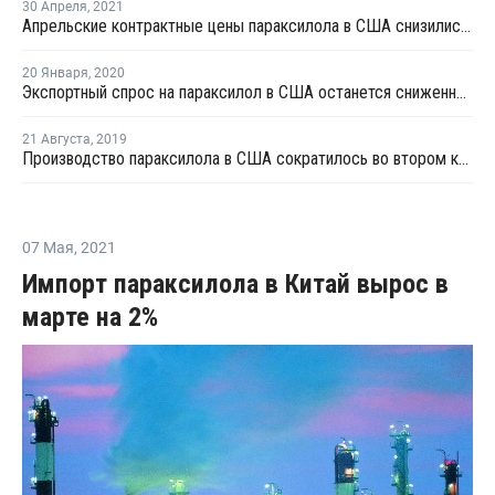
30 Апреля
,
2021
Апрельские контрактные цены параксилола в США снизились на USD27,5 за тонну
20 Января
,
2020
Экспортный спрос на параксилол в США останется сниженным в ближайшие месяцы
21 Августа
,
2019
Производство параксилола в США сократилось во втором квартале квартале на 21,4%
07 Мая
,
2021
Импорт параксилола в Китай вырос в
марте на 2%