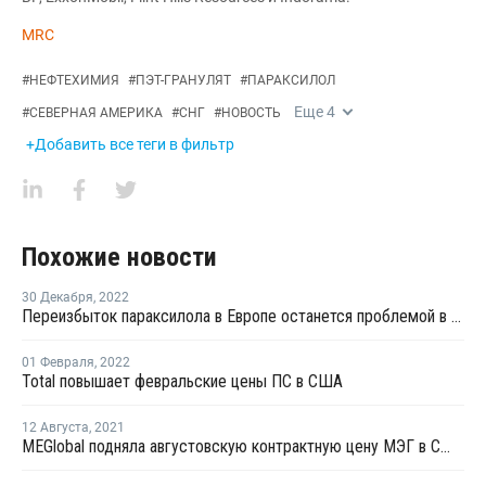
MRC
#
НЕФТЕХИМИЯ
#
ПЭТ-ГРАНУЛЯТ
#
ПАРАКСИЛОЛ
Еще
4
#
СЕВЕРНАЯ АМЕРИКА
#
СНГ
#
НОВОСТЬ
+Добавить все теги в фильтр
Похожие новости
30 Декабря
,
2022
Переизбыток параксилола в Европе останется проблемой в 2023 году на фоне расширения мощностей в Азии и слабого спроса
01 Февраля
,
2022
Total повышает февральские цены ПС в США
12 Августа
,
2021
MEGlobal подняла августовскую контрактную цену МЭГ в США на USD22 за тонну