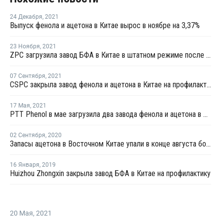
24 Декабря
,
2021
Выпуск фенола и ацетона в Китае вырос в ноябре на 3,37%
23 Ноября
,
2021
ZPC загрузила завод БФА в Китае в штатном режиме после перезапуска
07 Сентября
,
2021
CSPC закрыла завод фенола и ацетона в Китае на профилактику
17 Мая
,
2021
PTT Phenol в мае загрузила два завода фенола и ацетона в Таиланде на полную мощность
02 Сентября
,
2020
Запасы ацетона в Восточном Китае упали в конце августа более чем на четверть
16 Января
,
2019
Huizhou Zhongxin закрыла завод БФА в Китае на профилактику
20 Мая
,
2021