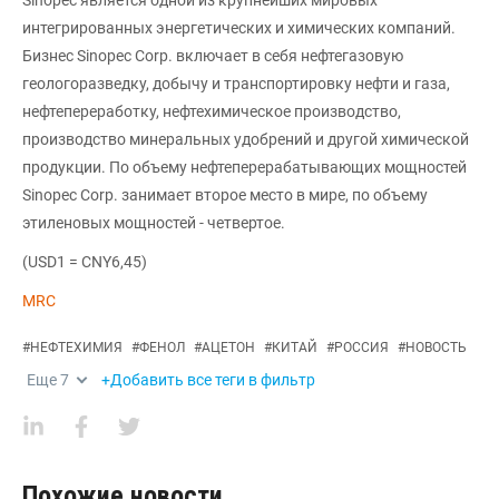
Sinopec является одной из крупнейших мировых
интегрированных энергетических и химических компаний.
Бизнес Sinopec Corp. включает в себя нефтегазовую
геологоразведку, добычу и транспортировку нефти и газа,
нефтепереработку, нефтехимическое производство,
производство минеральных удобрений и другой химической
продукции. По объему нефтеперерабатывающих мощностей
Sinopec Corp. занимает второе место в мире, по объему
этиленовых мощностей - четвертое.
(USD1 = CNY6,45)
MRC
#
НЕФТЕХИМИЯ
#
ФЕНОЛ
#
АЦЕТОН
#
КИТАЙ
#
РОССИЯ
#
НОВОСТЬ
Еще
7
+Добавить все теги в фильтр
Похожие новости