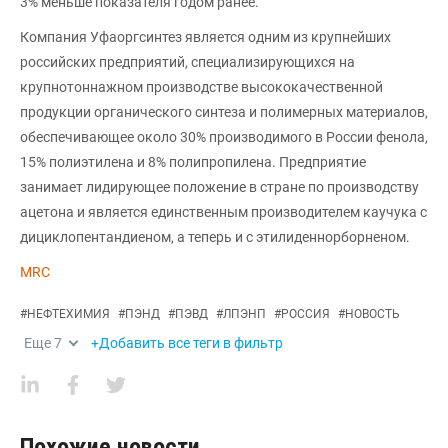
3% меньше показателя годом ранее.
Компания Уфаоргсинтез является одним из крупнейших
российских предприятий, специализирующихся на
крупнотоннажном производстве высококачественной
продукции органического синтеза и полимерных материалов,
обеспечивающее около 30% производимого в России фенола,
15% полиэтилена и 8% полипропилена. Предприятие
занимает лидирующее положение в стране по производству
ацетона и является единственным производителем каучука с
дициклопентандиеном, а теперь и с этилиденнорборненом.
MRC
#
НЕФТЕХИМИЯ
#
ПЭНД
#
ПЭВД
#
ЛПЭНП
#
РОССИЯ
#
НОВОСТЬ
Еще
7
+Добавить все теги в фильтр
Похожие новости