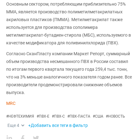
Основным сектором, потребляющим приблизительно 75%
ММА, является производство полиметилметакрилатных
акриловых пластиков (ПММА). Метилметакрилат также
используется для производства сополимера
метилметакрилат-бутадиен-стирола (МБС), используемого в
качестве модификатора для поливинилхлорида (ПВХ).
Согласно СканПласту компании Маркет Репорт, суммарный
объем производства несмешанного ПВХ в России составил
по итогам первого квартала текущего года 259,4 тыс. тонн,
что на 3% меньше аналогичного показателя годом ранее. Все
производители продемонстрировали снижение объемов
выпуска.
MRC
#
НЕФТЕХИМИЯ
#
ПВХ-Е
#
ПВХ-С
#
ПВХ-ПАСТА
#
США
#
НОВОСТЬ
Еще
4
+Добавить все теги в фильтр