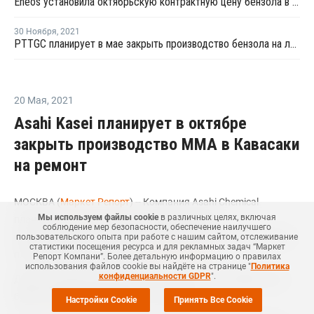
Eneos установила октябрьскую контрактную цену бензола в Азии
30 Ноября
,
2021
PTTGC планирует в мае закрыть производство бензола на линии №1 в Таиланде
20 Мая
,
2021
Asahi Kasei планирует в октябре
закрыть производство ММА в Кавасаки
на ремонт
МОСКВА (
Маркет Репорт
) -- Компания Asahi Chemical
Мы используем файлы cookie
в различных целях, включая
планирует в октябре закрыть производство
соблюдение мер безопасности, обеспечение наилучшего
метилметакрилата (ММА) в Кавасаки (Kawasaki, Япония) на
пользовательского опыта при работе с нашим сайтом, отслеживание
статистики посещения ресурса и для рекламных задач “Маркет
плановый ремонт, сообщил
Polymerupdate
.
Репорт Компани”. Более детальную информацию о правилах
использования файлов cookie вы найдёте на странице "
Политика
конфиденциальности GDPR
".
Данное предприятие мощностью 100 тыс. тонн ММА в год
будет закрыто примерно на три недели.
Настройки Cookie
Принять Все Cookie