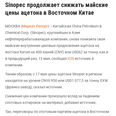
Sinopec продолжает cнижать майские
цены ацетона в Восточном Китае
МОСКВА (
Маркет Репорт
) -- Китайская China Petroleum &
Chemical Corp. (Sinopec), крупнейшая в Азии
нефтеперерабатывающая компания, снова понизила свои
майские внутренние ценовые предложения ацетона на
востоке Китая на 400 юаней (CNY) или USD62 за тонну, как и
в предыдущий раз, 13 мая, сообщил
ICIS
источник в
компании.
Таким образом, с 17 мая цены ацетона Sinopec в регионе
находятся на уровне CNY6 950 или USD1 077,5 за тонну, EXW
(франко-завод), сказал источник.
Снижение цен компании произошло вслед за падением
спотовых котировок на материал, добавил источник.
Так, переговоры по спотовым партиям ацетона в Восточном