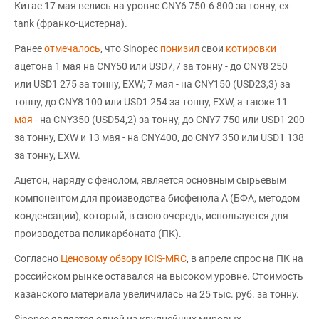
Китае 17 мая велись на уровне CNY6 750-6 800 за тонну, ex-
tank (франко-цистерна).
Ранее
отмечалось
, что Sinopec
понизил
свои
котировки
ацетона 1 мая на CNY50 или USD7,7 за тонну - до CNY8 250
или USD1 275 за тонну, EXW; 7 мая - на CNY150 (USD23,3) за
тонну, до CNY8 100 или USD1 254 за тонну, EXW, а также 11
мая
- на CNY350 (USD54,2) за тонну, до CNY7 750 или USD1 200
за тонну, EXW и 13 мая - на CNY400, до CNY7 350 или USD1 138
за тонну, EXW.
Ацетон, наряду с фенолом, является основным сырьевым
компонентом для производства бисфенола А (БФА, методом
конденсации), который, в свою очередь, используется для
производства поликарбоната (ПК).
Согласно
Ценовому обзору ICIS-MRC
, в апреле спрос на ПК на
российском рынке оставался на высоком уровне. Стоимость
казанского материала увеличилась на 25 тыс. руб. за тонну.