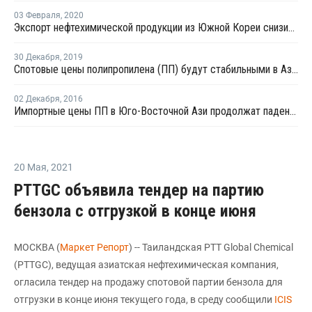
03 Февраля
,
2020
Экспорт нефтехимической продукции из Южной Кореи снизился в январе на 6,1%, а импорт - на 5,3%
30 Декабря
,
2019
Cпотовые цены полипропилена (ПП) будут стабильными в Азии в начале следующего года
02 Декабря
,
2016
Импортные цены ПП в Юго-Восточной Ази продолжат падение на фоне вялого спроса
20 Мая
,
2021
PTTGC объявила тендер на партию
бензола с отгрузкой в конце июня
МОСКВА (
Маркет Репорт
) -- Таиландская PTT Global Chemical
(PTTGC), ведущая азиатская нефтехимическая компания,
огласила тендер на продажу спотовой партии бензола для
отгрузки в конце июня текущего года, в среду сообщили
ICIS