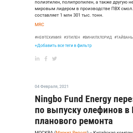
полиэтилен, полипропилен, а также другую н
мировым лидером в производстве ПВХ смол.
составляет 1 млн 301 тыс. тонн.
MRC
#
НЕФТЕХИМИЯ
#
ЭТИЛЕН
#
ВИНИЛХЛОРИД
#
ТАЙВАНЬ
+Добавить все теги в фильтр
04 Февраля
,
2021
Ningbo Fund Energy пер
по выпуску олефинов в
планового ремонта
МОСКВА (
Маркет Репорт
) -- Китайская компан