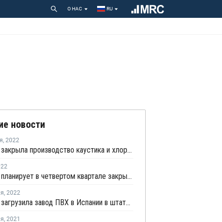
О НАС
RU
ие новости
я
,
2022
Kem One закрыла производство каустика и хлора в Лавере на ремонт
022
Kem One планирует в четвертом квартале закрыть производство каустика и хлора в Лавере на ремонт
ля
,
2022
Kem One загрузила завод ПВХ в Испании в штатном режиме после перезапуска
ля
,
2021