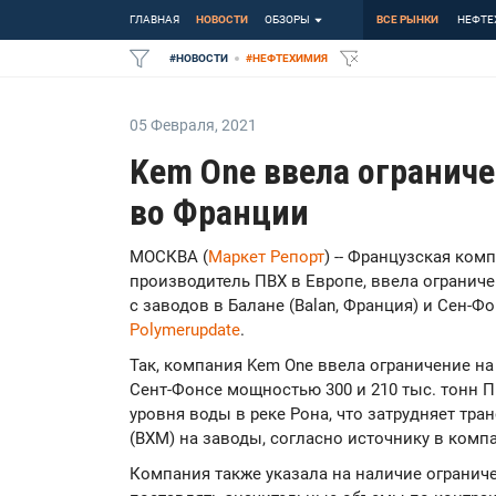
ГЛАВНАЯ
НОВОСТИ
ОБЗОРЫ
ВСЕ РЫНКИ
НЕФТЕ
#
НОВОСТИ
#
НЕФТЕХИМИЯ
05 Февраля
,
2021
Kem One ввела ограниче
во Франции
МОСКВА (
Маркет Репорт
) -- Французская ком
производитель ПВХ в Европе, ввела огранич
с заводов в Балане (Balan, Франция) и Сен-Фо
Polymerupdate
.
Так, компания Kem One ввела ограничение на
Сент-Фонсе мощностью 300 и 210 тыс. тонн П
уровня воды в реке Рона, что затрудняет тр
(ВХМ) на заводы, согласно источнику в комп
Компания также указала на наличие огранич