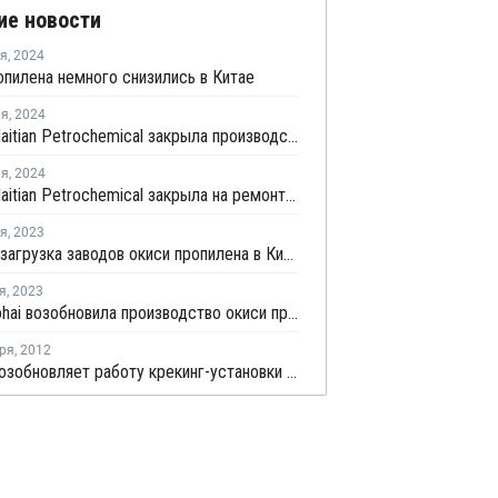
ие новости
ря
,
2024
пилена немного снизились в Китае
ля
,
2024
Xuzhou Haitian Petrochemical закрыла производство ПП в Китае
ля
,
2024
Xuzhou Haitian Petrochemical закрыла на ремонт производство ПП в Китае
ря
,
2023
Средняя загрузка заводов окиси пропилена в Китае снизилась на 0,7%
я
,
2023
Tianjin Bohai возобновила производство окиси пропилена в Китае после ремонта
ря
,
2012
SSTPC возобновляет работу крекинг-установки в Китае