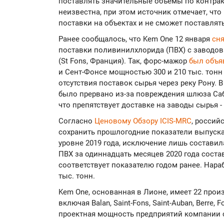
поставлять значительные объемы по контрак
неизвестна, при этом источник отмечает, чт
поставки на объектах и не сможет поставля
Ранее сообщалось, что Kem One 12 января
сн
поставки поливинилхлорида (ПВХ) с заводов 
(St Fons, Франция). Так, форс-мажор
был объ
и Сент-Фонсе мощностью 300 и 210 тыс. тонн 
отсутствия поставок сырья через реку Рону. В
было прервано из-за повреждения шлюза Саб
что препятствует доставке на заводы сырья 
Согласно
Ценовому Обзору ICIS-MRC
, россий
сохранить прошлогодние показатели выпуск
уровне 2019 года, исключение лишь составил
ПВХ за одиннадцать месяцев 2020 года состав
соответствует показателю годом ранее. Нараб
тыс. тонн.
Kem One, основанная в Лионе, имеет 22 прои
включая Balan, Saint-Fons, Saint-Auban, Berre, 
проектная мощность предприятий компании с