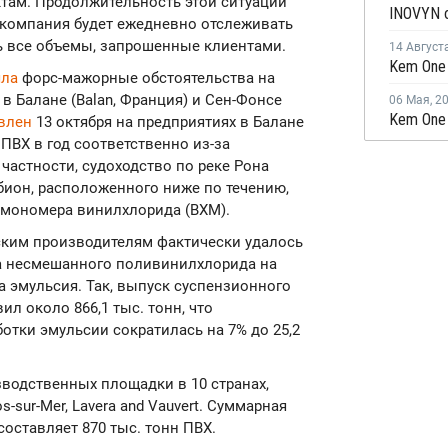
там. Продолжительность этой ситуации
о компания будет ежедневно отслеживать
ть все объемы, запрошенные клиентами.
14 Август
яла
форс-мажорные обстоятельства на
в Балане (Balan, Франция) и Сен-Фонсе
06 Мая
,
2
явлен
13 октября на предприятиях в Балане
ПВХ в год соответственно из-за
 частности, судоходство по реке Рона
ион, расположенного ниже по течению,
- мономера винилхлорида (ВХМ).
ским производителям фактически удалось
а несмешанного поливинилхлорида на
а эмульсия. Так, выпуск суспензионного
ил около 866,1 тыс. тонн, что
отки эмульсии сократилась на 7% до 25,2
зводственных площадки в 10 странах,
Fos-sur-Mer, Lavera and Vauvert. Суммарная
оставляет 870 тыс. тонн ПВХ.