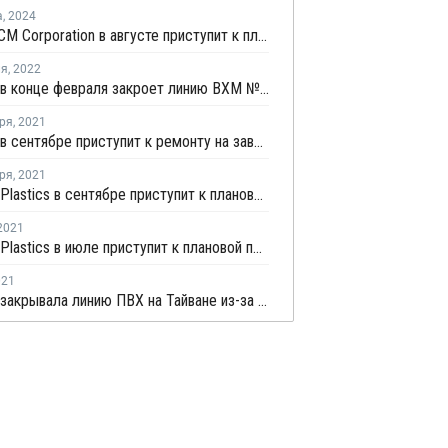
а
,
2024
Taiwan VCM Corporation в августе приступит к плановой профилактике на заводе ВХМ в Линьюане
ля
,
2022
Formosa в конце февраля закроет линию ВХМ № 2 на Тайване на плановый ремонт
ря
,
2021
Formosa в сентябре приступит к ремонту на заводе ЭДХ на Тайване
ря
,
2021
Formosa Plastics в сентябре приступит к плановой профилактике на заводе ВХМ на Тайване
2021
Formosa Plastics в июле приступит к плановой профилактике на линии ВХМ на Тайване
021
Formosa закрывала линию ПВХ на Тайване из-за отключения электроэнергии