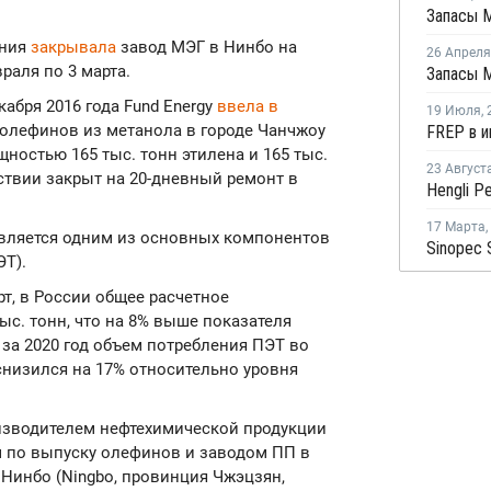
ания
закрывала
завод МЭГ в Нинбо на
26 Апреля
раля по 3 марта.
абря 2016 года Fund Energy
ввела в
19 Июля
,
олефинов из метанола в городе Чанчжоу
щностью 165 тыс. тонн этилена и 165 тыс.
23 Август
ствии закрыт на 20-дневный ремонт в
17 Марта
,
является одним из основных компонентов
ЭТ).
т, в России общее расчетное
ыс. тонн, что на 8% выше показателя
о за 2020 год объем потребления ПЭТ во
 снизился на 17% относительно уровня
изводителем нефтехимической продукции
м по выпуску олефинов и заводом ПП в
 Нинбо (Ningbo, провинция Чжэцзян,