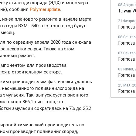
уску этилендихлорида (ЭДХ) и мономера
08 Август
ань), сообщил
Polymerupdate
.
, из-за планового ремонта в начале марта
21 Февра
 год и ВХМ - 540 тыс. тонн в год будут
 месяц.
08 Сентяб
аля по середину апреля 2020 года снижала
-за нехватки сырья. Также на этом
07 Сентяб
лановый ремонт.
омпонентом для производства
03 Июня
,
ся в строительном секторе.
ским производителям фактически удалось
25 Мая
,
2
а несмешанного поливинилхлорида на
а эмульсия. Так, выпуск суспензионного
ил около 866,1 тыс. тонн, что
отки эмульсии сократилась на 7% до 25,2
й мировой химический производитель со
вном производит поливинилхлорид,