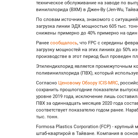
техническое обслуживание на заводе по вып
винилхлорида (ВХМ) в Джен-Ву (Jen-Wu, Тайв
По словам источника, знакомого с ситуацией
загрузка линии ЭДХ мощностью 605 тыс. тонн в
снижены примерно до 40% примерно на один
Ранее
сообщалось
, что FPC с середины февр
загрузку мощностей на этих линиях до 50% из
производстве в этот период был проведен п
Этилендихлорид является промежуточным к
поливинилхлорида (ПВХ), который использует
Согласно
Ценовому Обзору ICIS-MRC
, россий
сохранить прошлогодние показатели выпуск
уровне 2019 года, исключение лишь составил
ПВХ за одиннадцать месяцев 2020 года состав
соответствует показателю годом ранее. Нараб
тыс. тонн.
Formosa Plastics Corporation (FCP) - крупны
штаб-квартирой в Тайване. Компания в осно