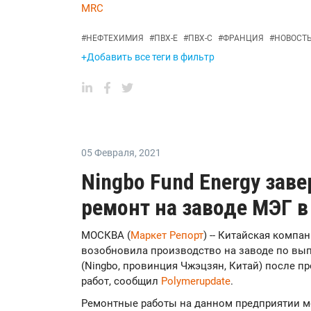
MRC
#
НЕФТЕХИМИЯ
#
ПВХ-Е
#
ПВХ-С
#
ФРАНЦИЯ
#
НОВОСТ
+Добавить все теги в фильтр
05 Февраля
,
2021
Ningbo Fund Energy за
ремонт на заводе МЭГ в
МОСКВА (
Маркет Репорт
) -- Китайская компан
возобновила производство на заводе по вып
(Ningbo, провинция Чжэцзян, Китай) после 
работ, сообщил
Polymerupdate
.
Ремонтные работы на данном предприятии м