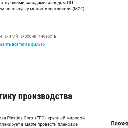
путствующими заводами: заводом ПП
ием по выпуску моноэтиленгликоля (МЭГ)
Н
#
КИТАЙ
#
РОССИЯ
#
НОВОСТЬ
авить все теги в фильтр
тику производства
osa Plastics Corp. (FPC), крупный мировой
Похож
планирует в марте провести плановое