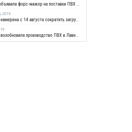
INOVYN объявила форс-мажор на поставки ПВХ во Франции
а
,
2019
Kem One намерена с 14 августа сократить загрузку производства ПВХ в Балане
019
Kem One возобновила производство ПВХ в Лавере