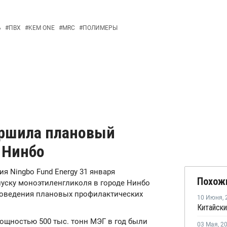
Ь
#
ПВХ
#
KEM ONE
#
MRC
#
ПОЛИМЕРЫ
вершила плановый
 Нинбо
ия Ningbo Fund Energy 31 января
Похож
уску моноэтиленгликоля в городе Нинбо
проведения плановых профилактических
10 Июня
,
Китайски
ощностью 500 тыс. тонн МЭГ в год были
03 Мая
,
2