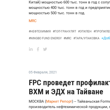
Китай) мощностью 600 тыс. тонн в год с со
мощностью 400 тыс. тонн в год и предприят
мощностью 500 тыс. тонн в год.
MRC
#
НЕФТЕХИМИЯ
#
ПЭТ-ГРАНУЛЯТ
#
ЭТИЛЕН
#
ПРОПИЛЕ
+Доб
#
NINGBO FUND ENERGY
#
MRC
#
ТАРА/УПАКОВКА
05 Февраля
,
2021
FPC проведет профилак
ВХМ и ЭДХ на Тайване
МОСКВА (
Маркет Репорт
) -- Тайваньская Form
производитель нефтехимической продукции, 