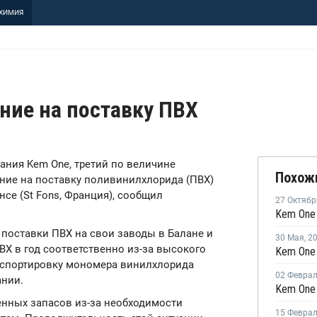
ХИМИЯ
ние на поставку ПВХ
пания Kem One, третий по величине
Похож
ение на поставку поливинилхлорида (ПВХ)
нсе (St Fons, Франция), сообщил
27 Октябр
 поставки ПВХ на свои заводы в Балане и
30 Мая
,
2
ВХ в год соответственно из-за высокого
анспортировку мономера винилхлорида
02 Февра
ании.
енных запасов из-за необходимости
15 Февра