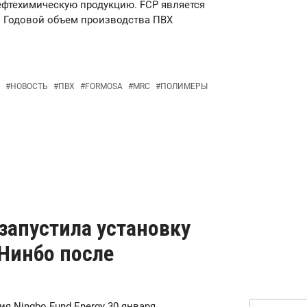
ефтехимическую продукцию. FCP является
 Годовой объем производства ПВХ
#
НОВОСТЬ
#
ПВХ
#
FORMOSA
#
MRC
#
ПОЛИМЕРЫ
езапустила установку
 Нинбо после
ия Ningbo Fund Energy 30 января