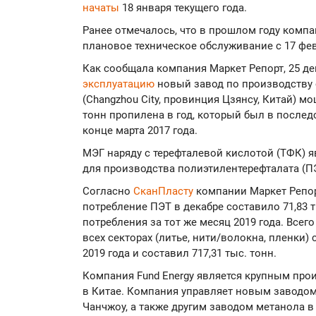
начаты
18 января текущего года.
Ранее отмечалось, что в прошлом году комп
плановое техническое обслуживание с 17 фев
Как сообщала компания Маркет Репорт, 25 дек
эксплуатацию
новый завод по производству 
(Changzhou City, провинция Цзянсу, Китай) мо
тонн пропилена в год, который был в послед
конце марта 2017 года.
МЭГ наряду с терефталевой кислотой (ТФК) 
для производства полиэтилентерефталата (П
Согласно
СканПласту
компании Маркет Репор
потребление ПЭТ в декабре составило 71,83 т
потребления за тот же месяц 2019 года. Всег
всех секторах (литье, нити/волокна, пленки)
2019 года и составил 717,31 тыс. тонн.
Компания Fund Energy является крупным про
в Китае. Компания управляет новым заводо
Чанчжоу, а также другим заводом метанола в