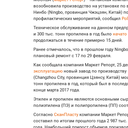
возобновила производство на установке по 
Нинбо (Ningbo, провинция Чжэцзян, Китай) 
профилактических мероприятий, сообщил
Po
Техническое обслуживание на данном предпр
и 300 тыс. тонн пропилена в год было
начато
продолжаться в течение примерно 15 дней.
Ранее отмечалось, что в прошлом году Ningbo
плановый ремонт с 17 по 29 февраля.
Как сообщала компания Маркет Репорт, 25 дек
эксплуатацию
новый завод по производству 
(Changzhou City, провинция Цзянсу, Китай) мо
тонн пропилена в год, который был в послед
конце марта 2017 года.
Этилен и пропилен являются основными сы
полиэтилена (ПЭ) и полипропилена (ПП) соо
Согласно
СканПласту
компании Маркет Репор
составил по итогам прошлого года 2 987 тыс.
года. Наибольший прирост объемов произво