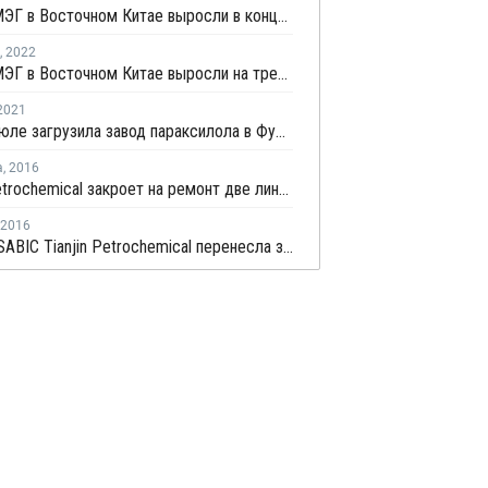
Запасы МЭГ в Восточном Китае выросли в конце апреля почти на 1%
,
2022
Запасы МЭГ в Восточном Китае выросли на третьей неделе апреля на 9,07%
2021
FREP в июле загрузила завод параксилола в Фуцзяне на штатном уровне
а
,
2016
Hengli Petrochemical закроет на ремонт две линии по выпуску ТФК в сентябре-октябре
2016
Sinopec SABIC Tianjin Petrochemical перенесла запуск производства МЭГ на 20 марта