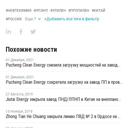
#
НЕФТЕХИМИЯ
#
ЛПЭНП
#
ЭТИЛЕН
#
ПРОПИЛЕН
#
КИТАЙ
Еще
7
+Добавить все теги в фильтр
#
РОССИЯ
Похожие новости
01 Декабря
,
2021
Pucheng Clean Energy снизила загрузку мощностей на заводе ЛПНП в Китае до 80%
01 Декабря
,
2021
Pucheng Clean Energy сократила загрузку на завод ПП в провинции Шаньси до 80%
27 Августа
,
2019
Jiutai Energy закрыла завод ПНД/ЛПНП в Китае на внеплановый ремонт
15 Ноября
,
2018
Zhong Tian He Chuang закрыла линию ПВД № 2 в Ордосе на внеплановый ремонт