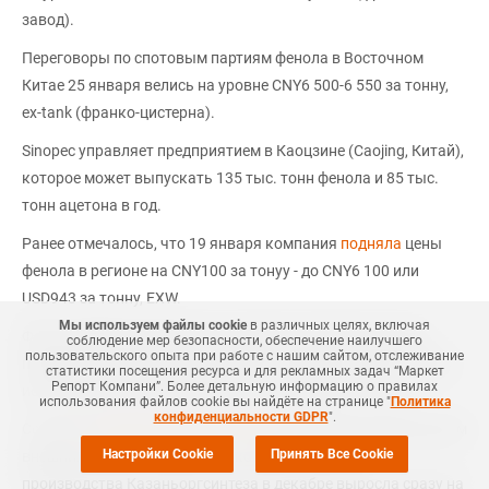
завод).
Переговоры по спотовым партиям фенола в Восточном
Китае 25 января велись на уровне CNY6 500-6 550 за тонну,
ex-tank (франко-цистерна).
Sinopec управляет предприятием в Каоцзине (Caojing, Китай),
которое может выпускать 135 тыс. тонн фенола и 85 тыс.
тонн ацетона в год.
Ранее отмечалось, что 19 января компания
подняла
цены
фенола в регионе на CNY100 за тонуу - до CNY6 100 или
USD943 за тонну, EXW.
Мы используем файлы cookie
в различных целях, включая
Фенол является основным сырьевым компонентом для
соблюдение мер безопасности, обеспечение наилучшего
пользовательского опыта при работе с нашим сайтом, отслеживание
производства бисфенола А (БФА), который, в свою очередь,
статистики посещения ресурса и для рекламных задач “Маркет
Репорт Компани”. Более детальную информацию о правилах
используется для производства поликарбоната (ПК).
использования файлов cookie вы найдёте на странице "
Политика
конфиденциальности GDPR
".
Согласно
Ценовому обзору ICIS-MRC
, в России под давлением
Настройки Cookie
Принять Все Cookie
внешних рынков стоимость экструзионного ПК
производства Казаньоргсинтеза в декабре выросла сразу на