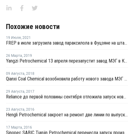
Похожие новости
19 Июля
,
2021
FREP в июле загрузила завод параксилола в Фуцзяне на штатном уровне
26 Марта
,
2019
Yangzi Petrochemical 13 апреля перезапустит завод МЭГ в Китае после планового ремонта
09 Августа
,
2018
Qianxi Coal Chemical возобновила работу нового завода МЭГ в Цяньси после профилактики
29 Августа
,
2017
Reliance до первой половины сентября отложила запуск нового завода МЭГ в Джамнагаре
23 Августа
,
2016
Hengli Petrochemical закроет на ремонт две линии по выпуску ТФК в сентябре-октябре
17 Марта
,
2016
Sinopec SABIC Tianjin Petrochemical перенесла запуск производства МЭГ на 20 марта