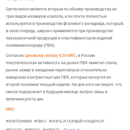
Ортоксилол является вторым по объему производства из
трех видов изомеров ксилола, и он почти полностью
используется в производстве фталевого ангидрида, который,
в свою очередь, широко применяется при производстве
лакокрасочной продукции и пластификаторов изделий
поливинилхлорида (ПВХ).
Согласно
Ценовому обзору ICIS-MRC
, в России
покупательская активность на рынке ПВХ заметно спала,
рынок замер в ожидании переговоров относительно
январских контрактных цен ПВХ, которые начнутся во
второй половине текущей недели. Ни для кого ни секрет, что
смола подорожает в будущем месяце, вопрос лишь в
величине роста цен.
MRC
#
НЕФТЕХИМИЯ
#
ПВХ-С
#
НЕФТЬ И ГАЗОВЫЙ КОНДЕНСАТ
Еще
6