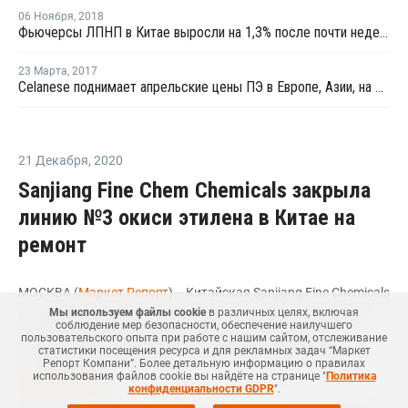
06 Ноября
,
2018
Фьючерсы ЛПНП в Китае выросли на 1,3% после почти недельного снижения
23 Марта
,
2017
Celanese поднимает апрельские цены ПЭ в Европе, Азии, на Ближнем Востоке и в Северной и Южной Америке
21 Декабря
,
2020
Sanjiang Fine Chem Chemicals закрыла
линию №3 окиси этилена в Китае на
ремонт
МОСКВА (
Маркет Репорт
) -- Китайская Sanjiang Fine Chemicals
Мы используем файлы cookie
в различных целях, включая
на прошлой неделе остановила производство на одной из
соблюдение мер безопасности, обеспечение наилучшего
линий завода по выпуску окиси этилена в провинции
пользовательского опыта при работе с нашим сайтом, отслеживание
статистики посещения ресурса и для рекламных задач “Маркет
Чжэцзян (Zhejiang, Китай) на плановый ремонт, сообщил
Репорт Компани”. Более детальную информацию о правилах
использования файлов cookie вы найдёте на странице "
Политика
Polymerupdate
.
конфиденциальности GDPR
".