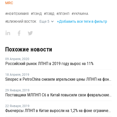
MRC
#
НЕФТЕХИМИЯ
#
ПЭНД
#
ПЭВД
#
ЛПЭНП
#
УКРАИНА
Еще
5
+Добавить все теги в фильтр
#
БЛИЖНИЙ ВОСТОК
Похожие новости
09 Апреля
,
2020
Российский рынок ЛПНП в 2019 году вырос на 11%
18 Апреля
,
2019
Sinopec и PetroChina снизили апрельские цены ЛПНП на фоне нисходящего тренда
29 Января
,
2019
Поставщики МЛПНП C6 в Китай повысили свои февральские цены
22 Января
,
2019
Фьючерсы ЛПНП в Китае выросли на 1,2% на фоне ограниченного предложения со стороны производителей