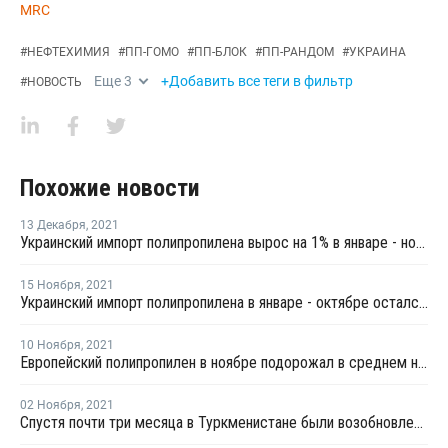
MRC
#
НЕФТЕХИМИЯ
#
ПП-ГОМО
#
ПП-БЛОК
#
ПП-РАНДОМ
#
УКРАИНА
Еще
3
+Добавить все теги в фильтр
#
НОВОСТЬ
Похожие новости
13 Декабря
,
2021
Украинский импорт полипропилена вырос на 1% в январе - ноябре
15 Ноября
,
2021
Украинский импорт полипропилена в январе - октябре остался неизменным
10 Ноября
,
2021
Европейский полипропилен в ноябре подорожал в среднем на EUR100 за тонну для стран СНГ
02 Ноября
,
2021
Спустя почти три месяца в Туркменистане были возобновлены экспортные продажи полипропилена