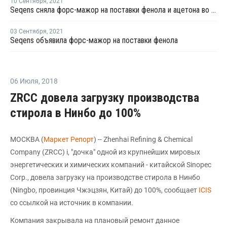
10 Сентября
,
2021
Seqens сняла форс-мажор на поставки фенола и ацетона во Франции
03 Сентября
,
2021
Seqens объявила форс-мажор на поставки фенола
06 Июля
,
2018
ZRCC довела загрузку производства
стирола в Нинбо до 100%
МОСКВА (
Маркет Репорт
) -- Zhenhai Refining & Chemical
Company (ZRCC) i, "дочка" одной из крупнейших мировых
энергетических и химических компаний - китайской Sinopec
Corp., довела загрузку на производстве стирола в Нинбо
(Ningbo, провинция Чжэцзян, Китай) до 100%, сообщает
ICIS
со ссылкой на источник в компании.
Компания закрывала на плановый ремонт данное