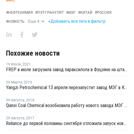
MRC
#
НЕФТЕХИМИЯ
#
ПЭТ-ГРАНУЛЯТ
#
МЭГ
#
КИТАЙ
#
РОССИЯ
Еще
4
+Добавить все теги в фильтр
#
НОВОСТЬ
Похожие новости
19 Июля
,
2021
FREP в июле загрузила завод параксилола в Фуцзяне на штатном уровне
26 Марта
,
2019
Yangzi Petrochemical 13 апреля перезапустит завод МЭГ в Китае после планового ремонта
09 Августа
,
2018
Qianxi Coal Chemical возобновила работу нового завода МЭГ в Цяньси после профилактики
29 Августа
,
2017
Reliance до первой половины сентября отложила запуск нового завода МЭГ в Джамнагаре