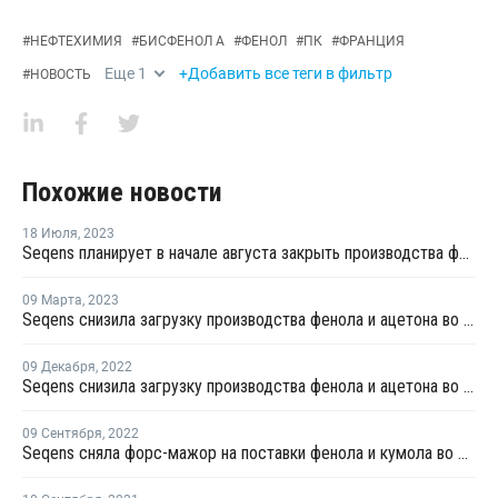
#
НЕФТЕХИМИЯ
#
БИСФЕНОЛ А
#
ФЕНОЛ
#
ПК
#
ФРАНЦИЯ
Еще
1
+Добавить все теги в фильтр
#
НОВОСТЬ
Похожие новости
18 Июля
,
2023
Seqens планирует в начале августа закрыть производства фенола и ацетона во Франции
09 Марта
,
2023
Seqens снизила загрузку производства фенола и ацетона во Франции
09 Декабря
,
2022
Seqens снизила загрузку производства фенола и ацетона во Франции
09 Сентября
,
2022
Seqens сняла форс-мажор на поставки фенола и кумола во Франции