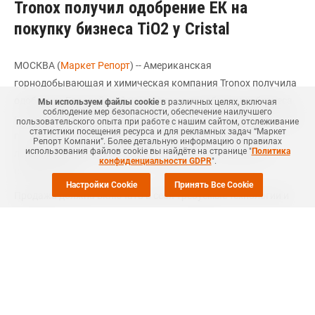
Tronox получил одобрение ЕК на
покупку бизнеса TiO2 у Cristal
МОСКВА (
Маркет Репорт
) -- Американская
горнодобывающая и химическая компания Tronox получила
одобрение Европейской комиссии на приобретении бизнеса
Мы используем файлы cookie
в различных целях, включая
соблюдение мер безопасности, обеспечение наилучшего
по производству диоксида титана (TiO2) у саудовской Cristal,
пользовательского опыта при работе с нашим сайтом, отслеживание
статистики посещения ресурса и для рекламных задач “Маркет
при условии продажи ее подразделения производства
Репорт Компани”. Более детальную информацию о правилах
использования файлов cookie вы найдёте на странице "
Политика
ламинатов в Ботлеке (Botlek, Нидерланды), говорится в
конфиденциальности GDPR
".
сообщении ЕК.
Настройки Cookie
Принять Все Cookie
Продажа должна включать в себя требуемые технологии и
другие нематериальные активы, и покупатель должен быть
"опытным производителем с технологией производства
хлоридов, действующей в Европейской экономической зоне
(ЕАОС)", - отмечает комиссия.
Tronox и Cristal являются двумя из четырех крупнейших
мировых производителей пигментов TiO2.