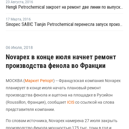
23 Августа
,
2016
Hengli Petrochemical закроет на ремонт две линии по выпуску ТФК в сентябре-октябре
17 Марта
,
2016
Sinopec SABIC Tianjin Petrochemical перенесла запуск производства МЭГ на 20 марта
06 Июля
,
2018
Novapex в конце июля начнет ремонт
производства фенола во Франции
МОСКВА (
Маркет Репорт
) -- Французская компания Novapex
планирует в конце июля начать плановый ремонт
производства фенола и ацетона на площадке в Русийон
(Roussillon, Франция), сообщает
ICIS
со ссылкой на слова
представителя компании.
По словам источника, Novapex намерена 27 июля закрыть
производство фенола мощностью 175 тыс. тонн в год и