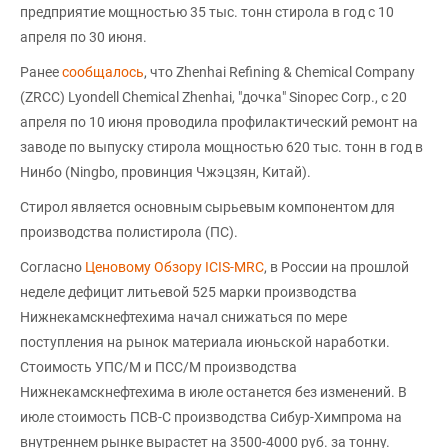
предприятие мощностью 35 тыс. тонн стирола в год с 10
апреля по 30 июня.
Ранее
сообщалось
, что Zhenhai Refining & Chemical Company
(ZRCC) Lyondell Chemical Zhenhai, "дочка" Sinopec Corp., с 20
апреля по 10 июня проводила профилактический ремонт на
заводе по выпуску стирола мощностью 620 тыс. тонн в год в
Нинбо (Ningbo, провинция Чжэцзян, Китай).
Стирол является основным сырьевым компонентом для
производства полистирола (ПС).
Согласно
Ценовому Обзору ICIS-MRC
, в России на прошлой
неделе дефицит литьевой 525 марки производства
Нижнекамскнефтехима начал снижаться по мере
поступления на рынок материала июньской наработки.
Стоимость УПС/М и ПСС/М производства
Нижнекамскнефтехима в июле останется без изменений. В
июле стоимость ПСВ-С производства Сибур-Химпрома на
внутреннем рынке вырастет на 3500-4000 руб. за тонну.