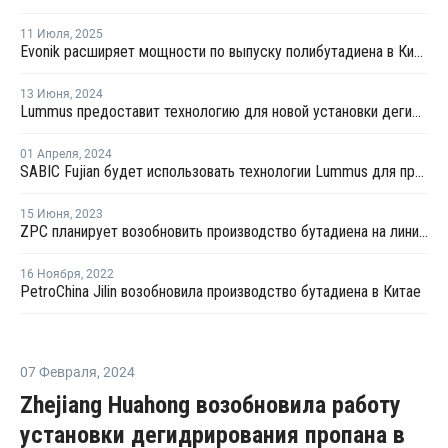
11 Июля
,
2025
Evonik расширяет мощности по выпуску полибутадиена в Китае
13 Июня
,
2024
Lummus предоставит технологию для новой установки дегидрирования пропана в Китае
01 Апреля
,
2024
SABIC Fujian будет использовать технологии Lummus для производства этилена
15 Июня
,
2023
ZPC планирует возобновить производство бутадиена на линии №1 в Китае
16 Ноября
,
2022
PetroChina Jilin возобновила производство бутадиена в Китае
07 Февраля
,
2024
Zhejiang Huahong возобновила работу
установки дегидрирования пропана в