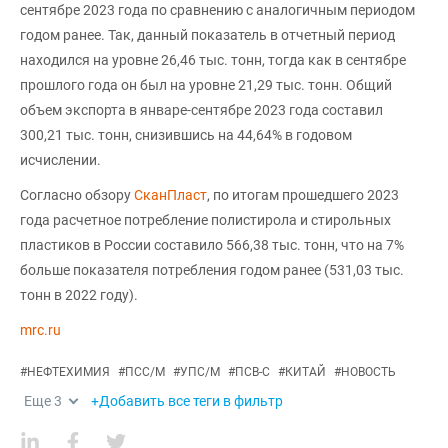
сентябре 2023 года по сравнению с аналогичным периодом
годом ранее. Так, данный показатель в отчетный период
находился на уровне 26,46 тыс. тонн, тогда как в сентябре
прошлого года он был на уровне 21,29 тыс. тонн. Общий
объем экспорта в январе-сентябре 2023 года составил
300,21 тыс. тонн, снизившись на 44,64% в годовом
исчислении.
Согласно обзору
СканПласт
, по итогам прошедшего 2023
года расчетное потребление полистирола и стирольных
пластиков в России составило 566,38 тыс. тонн, что на 7%
больше показателя потребления годом ранее (531,03 тыс.
тонн в 2022 году).
mrc.ru
#
НЕФТЕХИМИЯ
#
ПСС/М
#
УПС/М
#
ПСВ-С
#
КИТАЙ
#
НОВОСТЬ
Еще
3
+Добавить все теги в фильтр