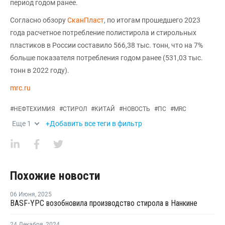
период годом ранее.
Согласно обзору
СканПласт
, по итогам прошедшего 2023
года расчетное потребление полистирола и стирольных
пластиков в России составило 566,38 тыс. тонн, что на 7%
больше показателя потребления годом ранее (531,03 тыс.
тонн в 2022 году).
mrc.ru
#
НЕФТЕХИМИЯ
#
СТИРОЛ
#
КИТАЙ
#
НОВОСТЬ
#
ПС
#
MRC
Еще
1
+Добавить все теги в фильтр
Похожие новости
06 Июня
,
2025
BASF-YPC возобновила производство стирола в Нанкине
24 Декабря
,
2024