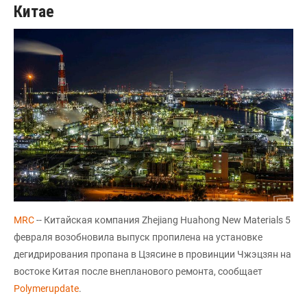
Китае
МRC
-- Китайская компания Zhejiang Huahong New Materials 5
февраля возобновила выпуск пропилена на установке
дегидрирования пропана в Цзясине в провинции Чжэцзян на
востоке Китая после внепланового ремонта, сообщает
Polymerupdate
.