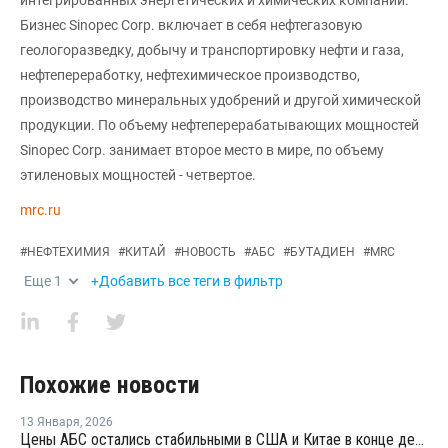
Бизнес Sinopec Corp. включает в себя нефтегазовую
геологоразведку, добычу и транспортировку нефти и газа,
нефтепереработку, нефтехимическое производство,
производство минеральных удобрений и другой химической
продукции. По объему нефтеперерабатывающих мощностей
Sinopec Corp. занимает второе место в мире, по объему
этиленовых мощностей - четвертое.
mrc.ru
#
НЕФТЕХИМИЯ
#
КИТАЙ
#
НОВОСТЬ
#
АБС
#
БУТАДИЕН
#
MRC
Еще
1
+Добавить все теги в фильтр
Похожие новости
13 Января
,
2026
Цены АБС остались стабильными в США и Китае в конце декабря прошлого года