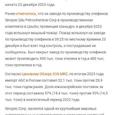
начато 23 декабря 2023 года.
Ранее
отмечалось
, что на заводе по производству олефинов
Sinopec Qilu Petrochemical Corp в производственном
комплексе в Цзыбо, провинция Шаньдун, в декабре 2023
года вспыхнул мощный пожар. Пожар вспыхнул на заводе
по производству олефинов в 09:25 по местному времени 23
декабря и был взят под контроль, о пострадавших не
сообщалось. Был закрыт завод по производству олефинов
может производить 900 тыс. тонн этилена в год и 480 тыс.
тонн пропилена в год.
Согласно
Ценовому Обзору ICIS-MRC
, по итогам 2023 года
импорт АБС в России составил 32,1 тыс. тонн против 29,9
тыс. тонн годом ранее. Доля южнокорейских поставок за
этот период составила 57% (18,4 тыс. тонн) против 55% (16,3
тыс. тонн) в аналогичный период 2022 года.
Sinopec Corp. является одной из крупнейших мировых
интегрированных энергетических и химических компаний.