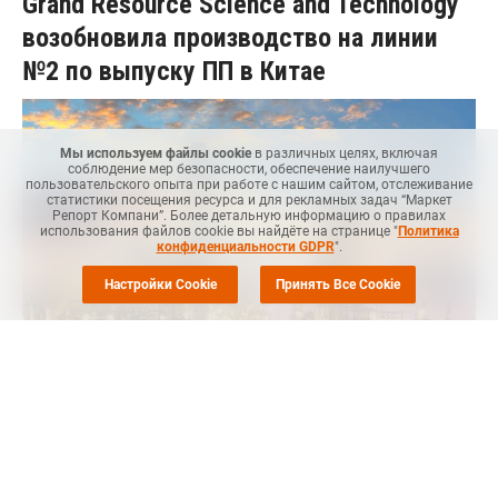
Grand Resource Science and Technology
возобновила производство на линии
№2 по выпуску ПП в Китае
Мы используем файлы cookie
в различных целях, включая
соблюдение мер безопасности, обеспечение наилучшего
пользовательского опыта при работе с нашим сайтом, отслеживание
статистики посещения ресурса и для рекламных задач “Маркет
Репорт Компани”. Более детальную информацию о правилах
использования файлов cookie вы найдёте на странице "
Политика
конфиденциальности GDPR
".
Настройки Cookie
Принять Все Cookie
MRC
-- Китайская компания Grand Resource Science and
Technology 6 февраля возобновила производство на линии
№2 по выпуску полипропилена (ПП) в городе Дунгуань
(Dongguan, провинция Гуандун, Китай) после проведения