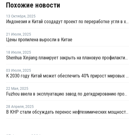
Похожие новости
13 Октября
,
2025
Индонезия и Китай создадут проект по переработке угля в химикаты
21 Июля
,
2025
Цены пропилена выросли в Китае
18 Июля
,
2025
Shenhua Xinjiang планирует закрыть на плановую профилактику установку олефинов в Китае
03 Июля
,
2025
К 2030 году Китай может обеспечить 40% прирост мировых мощностей по выпуску пропилена
22 Мая
,
2025
Fuzhou ввела в эксплуатацию завод по дегидрированию пропана мощностью 900 тысяч тонн
28 Апреля
,
2025
В КНР стали обсуждать перенос нефтехимических мощностей в США из-за пошлин