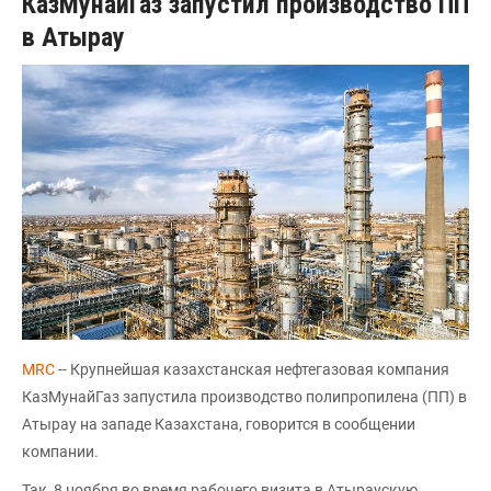
КазМунайГаз запустил производство ПП
в Атырау
MRC
-- Крупнейшая казахстанская нефтегазовая компания
КазМунайГаз запустила производство полипропилена (ПП) в
Атырау на западе Казахстана, говорится в сообщении
компании.
Так, 8 ноября во время рабочего визита в Атыраускую