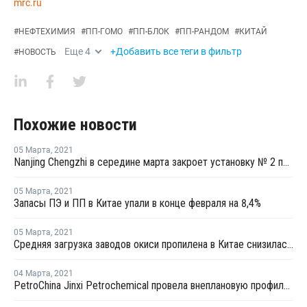
mrc.ru
#
НЕФТЕХИМИЯ
#
ПП-ГОМО
#
ПП-БЛОК
#
ПП-РАНДОМ
#
КИТАЙ
Еще
4
+Добавить все теги в фильтр
#
НОВОСТЬ
Похожие новости
05 Марта
,
2021
Nanjing Chengzhi в середине марта закроет установку № 2 по выпуску олефинов в Нанкине
05 Марта
,
2021
Запасы ПЭ и ПП в Китае упали в конце февраля на 8,4%
05 Марта
,
2021
Средняя загрузка заводов окиси пропилена в Китае снизилась в конце февраля на 2,3%
04 Марта
,
2021
PetroChina Jinxi Petrochemical провела внеплановую профилактику на заводе ПП в Ляонине