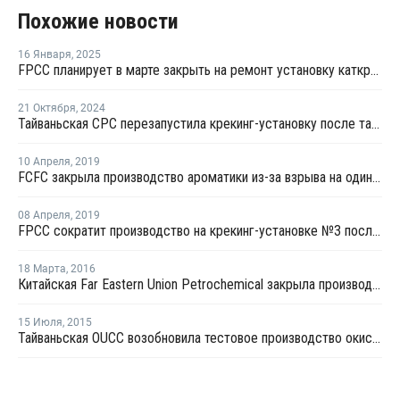
Похожие новости
16 Января
,
2025
FPCC планирует в марте закрыть на ремонт установку каткрекинга в Майлиао
21 Октября
,
2024
Тайваньская CPC перезапустила крекинг-установку после тайфуна
10 Апреля
,
2019
FCFC закрыла производство ароматики из-за взрыва на один месяц
08 Апреля
,
2019
FPCC сократит производство на крекинг-установке №3 после взрыва на заводе ароматики в Майлиао
18 Марта
,
2016
Китайская Far Eastern Union Petrochemical закрыла производство МЭГ на ремонт
15 Июля
,
2015
Тайваньская OUCC возобновила тестовое производство окиси этилена и этиленгликоля