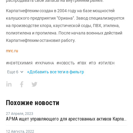
распродавать свои запасы на внутреннем рынке.
Карпатнефтехим создан в 2004 году на базе мощностей
калушского предприятия "Ориана". Завод специализируется
на производстве хлора, каустической соды, ПВХ, этилена,
полиэтилена и пропилена. После начала военных действий
Карпатнефтехим остановил работу.
mrc.ru
#
НЕФТЕХИМИЯ
#
УКРАИНА
#
НОВОСТЬ
#
ПВХ
#
ПЭ
#
ЭТИЛЕН
Еще
6
+Добавить все теги в фильтр
Похожие новости
27 Апреля
,
2023
АРМА ищет управляющего для арестованных активов Карпатнефтехима
12 Августа
,
2022