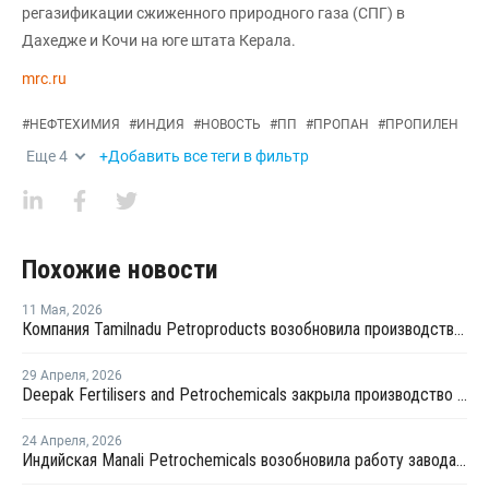
регазификации сжиженного природного газа (СПГ) в
Дахедже и Кочи на юге штата Керала.
mrc.ru
#
НЕФТЕХИМИЯ
#
ИНДИЯ
#
НОВОСТЬ
#
ПП
#
ПРОПАН
#
ПРОПИЛЕН
Еще
4
+Добавить все теги в фильтр
Похожие новости
11 Мая
,
2026
Компания Tamilnadu Petroproducts возобновила производство окиси пропилена
29 Апреля
,
2026
Deepak Fertilisers and Petrochemicals закрыла производство изопропилового спирта из-за перебоев в поставках пропилена
24 Апреля
,
2026
Индийская Manali Petrochemicals возобновила работу завода №1 после выделения правительством пропилена для фармпромышленности