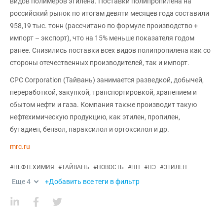
видов полимеров этилена. Поставки полипропилена на
российский рынок по итогам девяти месяцев года составили
958,19 тыс. тонн (рассчитано по формуле производство +
импорт – экспорт), что на 15% меньше показателя годом
ранее. Снизились поставки всех видов полипропилена как со
стороны отечественных производителей, так и импорт.
CPC Corporation (Тайвань) занимается разведкой, добычей,
переработкой, закупкой, транспортировкой, хранением и
сбытом нефти и газа. Компания также производит такую
нефтехимическую продукцию, как этилен, пропилен,
бутадиен, бензол, параксилол и ортоксилол и др.
mrc.ru
#
НЕФТЕХИМИЯ
#
ТАЙВАНЬ
#
НОВОСТЬ
#
ПП
#
ПЭ
#
ЭТИЛЕН
Еще
4
+Добавить все теги в фильтр