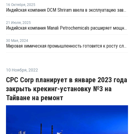
16 Октября
,
2025
Индийская компания DCM Shriram ввела в эксплуатацию завод по производству эпихлоргидрина
21 Июля
,
2025
Индийская компания Manali Petrochemicals расширяет мощности по производству пропиленгликоля
30 Мая
,
2024
Мировая химическая промышленность готовится к росту слияний и поглощений в Японии и Индии в 2024 году
10 Ноября
,
2022
CPC Corp планирует в январе 2023 года
закрыть крекинг-установку №3 на
Тайване на ремонт