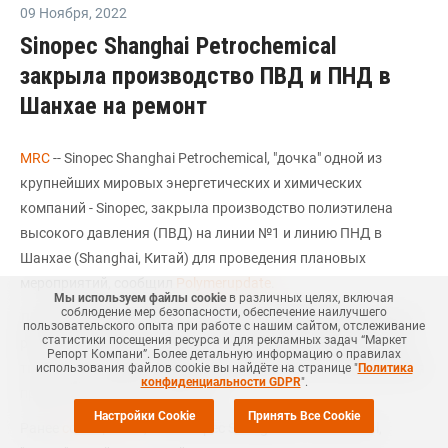
09 Ноября
,
2022
Sinopec Shanghai Petrochemical
закрыла производство ПВД и ПНД в
Шанхае на ремонт
MRC
-- Sinopec Shanghai Petrochemical, "дочка" одной из
крупнейших мировых энергетических и химических
компаний - Sinopec, закрыла производство полиэтилена
высокого давления (ПВД) на линии №1 и линию ПНД в
Шанхае (Shanghai, Китай) для проведения плановых
мероприятий, сообщил
Polymerupdate
.
Мы используем файлы cookie
в различных целях, включая
соблюдение мер безопасности, обеспечение наилучшего
Линия мощностью 45 тыс. тонн ПВД в год была закрыта на
пользовательского опыта при работе с нашим сайтом, отслеживание
статистики посещения ресурса и для рекламных задач “Маркет
ремонт 9 ноября, а линия по выпуску ПНД мощностью 260
Репорт Компани”. Более детальную информацию о правилах
тыс. тонн в год была закрыта 3 ноября. Дата возобновления
использования файлов cookie вы найдёте на странице "
Политика
конфиденциальности GDPR
".
производства пока неизвестна.
Настройки Cookie
Принять Все Cookie
Ранее
сообщалось
, что Sinopec Shanghai Petrochemical,