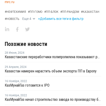
mrc.ru
#
НЕФТЕХИМИЯ
#
ПП-ГОМО
#
ПП-БЛОК
#
ПП-РАНДОМ
#
КАЗАХСТАН
Еще
4
+Добавить все теги в фильтр
#
НОВОСТЬ
Похожие новости
28 Июня
,
2024
Казахстанские переработчики полипропилена показывают рекордные темпы развития
29 Апреля
,
2024
Казахстан намерен нарастить объем экспорта ПП в Европу
16 Ноября
,
2022
КазМунайГаз готовится к IPO
16 Ноября
,
2022
КазМунайГаз начал строительство завода по производству бутадиена и синтетического каучука