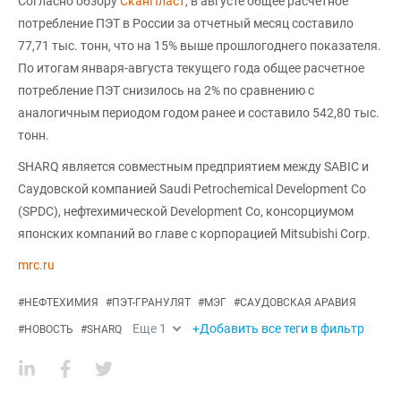
Согласно обзору
СканПласт
, в августе общее расчетное
потребление ПЭТ в России за отчетный месяц составило
77,71 тыс. тонн, что на 15% выше прошлогоднего показателя.
По итогам января-августа текущего года общее расчетное
потребление ПЭТ снизилось на 2% по сравнению с
аналогичным периодом годом ранее и составило 542,80 тыс.
тонн.
SHARQ является совместным предприятием между SABIC и
Саудовской компанией Saudi Petrochemical Development Co
(SPDC), нефтехимической Development Co, консорциумом
японских компаний во главе с корпорацией Mitsubishi Corp.
mrc.ru
#
НЕФТЕХИМИЯ
#
ПЭТ-ГРАНУЛЯТ
#
МЭГ
#
САУДОВСКАЯ АРАВИЯ
Еще
1
+Добавить все теги в фильтр
#
НОВОСТЬ
#
SHARQ