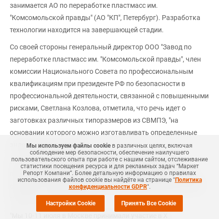
занимается АО по переработке пластмасс им.
"Комсомольской правды" (АО "КП", Петербург). Разработка
технологии находится на завершающей стадии.
Со своей стороны генеральный директор ООО "Завод по
переработке пластмасс им. "Комсомольской правды", член
комиссии Национального Совета по профессиональным
квалификациям при президенте РФ по безопасности в
профессиональной деятельности, связанной с повышенными
рисками, Светлана Козлова, отметила, что речь идет о
заготовках различных типоразмеров из СВМПЭ, "на
основании которого можно изготавливать определенные
эндопротезы суставов".
Мы используем файлы cookie
в различных целях, включая
соблюдение мер безопасности, обеспечение наилучшего
пользовательского опыта при работе с нашим сайтом, отслеживание
Основные сложности для предприятий представляет
статистики посещения ресурса и для рекламных задач “Маркет
Репорт Компани”. Более детальную информацию о правилах
прохождение процесса сертификации продукции, а также
использования файлов cookie вы найдёте на странице "
Политика
отработка технологии производства ее на различного типа
конфиденциальности GDPR
".
технологической оснастке.
Настройки Cookie
Принять Все Cookie
"Мы 10-11 июля в Москве принимали участие в Х