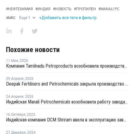
#
НЕФТЕХИМИЯ
#
ИНДИЯ
#
НОВОСТЬ
#
ПРОПИЛЕН
#
MANALI PC
Еще
1
+Добавить все теги в фильтр
#
MRC
Похожие новости
11 Мая
,
2026
Компания Tamilnadu Petroproducts возобновила производство окиси пропилена
29 Апреля
,
2026
Deepak Fertilisers and Petrochemicals закрыла производство изопропилового спирта из-за перебоев в поставках пропилена
24 Апреля
,
2026
Индийская Manali Petrochemicals возобновила работу завода №1 после выделения правительством пропилена для фармпромышленности
16 Октября
,
2025
Индийская компания DCM Shriram ввела в эксплуатацию завод по производству эпихлоргидрина
27 Декабря
,
2024