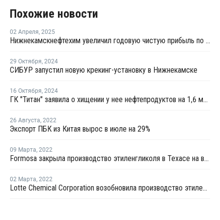
Похожие новости
02 Апреля
,
2025
Нижнекамскнефтехим увеличил годовую чистую прибыль по МСФО в 1,8 раза
29 Октября
,
2024
СИБУР запустил новую крекинг-установку в Нижнекамске
16 Октября
,
2024
ГК "Титан" заявила о хищении у нее нефтепродуктов на 1,6 млрд рублей
26 Августа
,
2022
Экспорт ПБК из Китая вырос в июле на 29%
09 Марта
,
2022
Formosa закрыла производство этиленгликоля в Техасе на внеплановый ремонт
02 Марта
,
2022
Lotte Chemical Corporation возобновила производство этиленгликоля в Лейк-Чарльзе