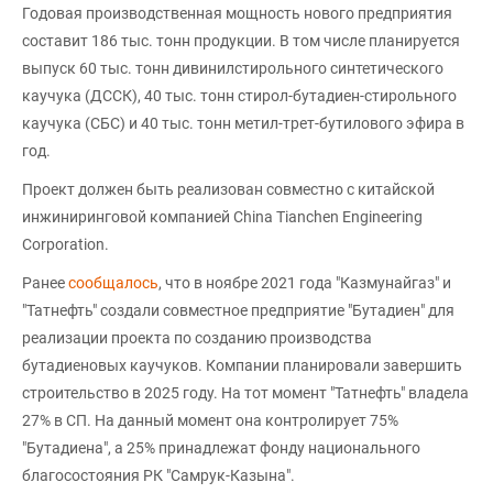
Годовая производственная мощность нового предприятия
составит 186 тыс. тонн продукции. В том числе планируется
выпуск 60 тыс. тонн дивинилстирольного синтетического
каучука (ДССК), 40 тыс. тонн стирол-бутадиен-стирольного
каучука (СБС) и 40 тыс. тонн метил-трет-бутилового эфира в
год.
Проект должен быть реализован совместно с китайской
инжиниринговой компанией China Tianchen Engineering
Corporation.
Ранее
сообщалось
, что в ноябре 2021 года "Казмунайгаз" и
"Татнефть" создали совместное предприятие "Бутадиен" для
реализации проекта по созданию производства
бутадиеновых каучуков. Компании планировали завершить
строительство в 2025 году. На тот момент "Татнефть" владела
27% в СП. На данный момент она контролирует 75%
"Бутадиена", а 25% принадлежат фонду национального
благосостояния РК "Самрук-Казына".