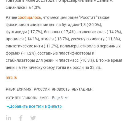
товаров в июне 2025 года, по предварительным данным,
снизились на 1,3%.
Ранее
сообщалось
, что месяцем ранее "Росстат" также
фиксировал снижение цен на бутадиен-1,3 (-30,0%),
фунгициды (-17,7%), бензолы (-17,4%), этиленгликоль (-14,2%),
пропилен (-14,1%), этилен (-13,7%), уксусную кислоту (-11,8%),
синтетические нити (-11,7%), полимеры стирола в первичных
формах (-11,2%), составные пластификаторы и
стабилизаторы для резин и пластмасс (-10,3%). В то же время
цены на техническую серу тогда выросли на 33,3%.
mrc.ru
#
НЕФТЕХИМИЯ
#
РОССИЯ
#
НОВОСТЬ
#
БУТАДИЕН
Еще
3
#
ЭТИЛЕНГЛИКОЛЬ
#
MRC
+Добавить все теги в фильтр