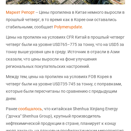
Маркет Репорт
-- Цены пропилена в Китае немного выросли в
прошлый четверг, в то время как в Корее они оставались
стабильными, сообщает
Polymerupdate
.
Цены на пропилен на условиях CFR Китай в прошлый четверг
четверг были на уровне USD765–775 за тонну, что на USD5 за
тонну выше уровня цен в среду. Источник в отрасли в Азии
сказали, что цены выросли на фоне улучшения
региональных покупательских настроений.
Между тем, цены на пропилен на условиях FOB Корея в
четверг были на уровне USD735-745 за тонну, с поправками,
которые были пересчитаны по сравнению с предыдущим
днем.
Ранее
сообщалось
, что китайская Shenhua Xinjiang Energy
("дочка" Shenhua Group), крупный производитель
нефтехимической продукции в стране, планирует к концу
июля закрыть на плановые профилактические мероприятия