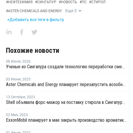
#
НЕФТЕХИМИЯ
#
СИНГАПУР
#
НОВОСТЬ
#
ПС
#
СТИРОЛ
Еще
3
#
ASTER CHEMICALS AND ENERGY
+Добавить все теги в фильтр
Похожие новости
08 Июля
,
2026
Ученые из Сингапура создали технологию переработки смешанного пластика без участия растворителя
03 Июня
,
2025
Aster Chemicals and Energy планирует перезапустить возобновить выпуск стирола на линии №2 в Пулау Серайя
13 Октября
,
2023
Shell объявила форс-мажор на поставку стирола в Сингапуре из-за пожара
02 Мая
,
2023
ExxonMobil планирует в мае закрыть производство ароматики в Сингапуре
01 Июля
,
2022