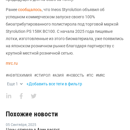
Ранее
сообщалось
, что Ineos Styrolution объявил об
успешном коммерческом запуске своего 100%
биоатрибутированного полистирола под торговой маркой
Styrolution PS 158K BC100. С начала 2025 года пищевые
лотки, изготовленные из этого биоматериала, уже появились
на японском розничном рынке благодаря партнерству с
крупной местной розничной сетью.
mrc.ru
#
НЕФТЕХИМИЯ
#
СТИРОЛ
#
АЗИЯ
#
НОВОСТЬ
#
ПС
#
MRC
Еще
1
+Добавить все теги в фильтр
Похожие новости
05 Сентября
,
2025
Цены стирола в Азии растут