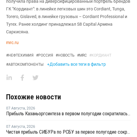
получила права на диверсифицированный портфель брендов
ГК "Кордиант": в линейке легковых шин это Cordiant, Tunga,
Torero, Gislaved, в линейке грузовых – Cordiant Professional и
Tyrex. Ранее холдинг принадлежал S8 Capital Армена
Саркисяна.
mrc.ru
#
НЕФТЕХИМИЯ
#
РОССИЯ
#
НОВОСТЬ
#
MRC
#
КОРДИАНТ
+Добавить все теги в фильтр
#
АВТОКОМПОНЕНТЫ
Похожие новости
07 Августа
,
2026
Прибыль Казаньоргсинтеза в первом полугодии сократилась более чем в 2 раза
07 Августа
,
2026
Чистая прибыль СИБУРа по РСБУ за первое полугодие сократилась в 3,6 раза