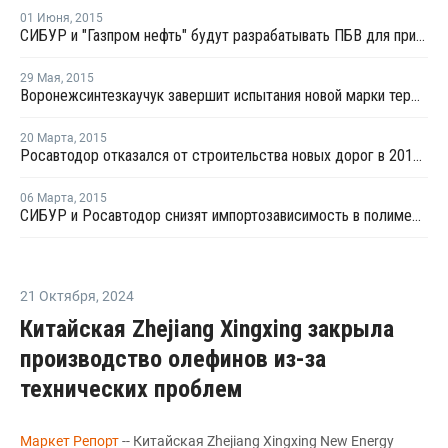
01 Июня
,
2015
СИБУР и "Газпром нефть" будут разрабатывать ПБВ для применения в Казахстане
29 Мая
,
2015
Воронежсинтезкаучук завершит испытания новой марки термоэластопластов в текущем году
20 Марта
,
2015
Росавтодор отказался от строительства новых дорог в 2015 году
06 Марта
,
2015
СИБУР и Росавтодор снизят импортозависимость в полимерных материалах при строительстве дорог
21 Октября
,
2024
Китайская Zhejiang Xingxing закрыла
производство олефинов из-за
технических проблем
Маркет Репорт
-- Китайская Zhejiang Xingxing New Energy