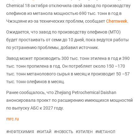
Chemical 18 октября отключила свой завод по производству
олефинов из метанола мощностью 690 тыс. тонн в год в
Чжэцзяне из-за технических проблем, сообщает
Chemweek
.
Ожидается, что завод по производству олефинов (MTO)
будет простаивать от семи до 10 дней, пока ведутся работы
по устранению проблемы, добавил источник.
Завод может производить 300 тыс. тонн этилена в год и 390
тыс. тонн пропилена в год. Он потребляет около 150 –170
тыс. тонн метанолового сырья в месяц и производит 50 –57
тыс. тонн олефинов в месяц.
Ранее сообщалось, что Zhejiang Petrochemical Daishan
анонсировала проект по расширению имеющихся мощностей
по выпуску АБС к 2027 году.
mrc.ru
#
НЕФТЕХИМИЯ
#
КИТАЙ
#
НОВОСТЬ
#
ЭТИЛЕН
#
МЕТАНОЛ