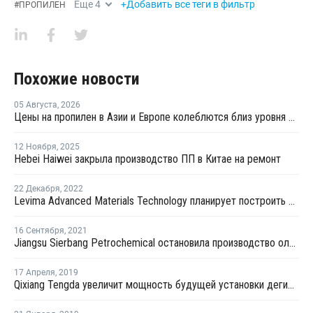
Еще
4
+Добавить все теги в фильтр
#
ПРОПИЛЕН
Похожие новости
05 Августа
,
2026
Цены на пропилен в Азии и Европе колеблются близ уровня в USD1000
12 Ноября
,
2025
Hebei Haiwei закрыла производство ПП в Китае на ремонт
22 Декабря
,
2022
Levima Advanced Materials Technology планирует построить производство олефинов из метанола в Китае
16 Сентября
,
2021
Jiangsu Sierbang Petrochemical остановила производство олефинов в Китае на плановый ремонт
17 Апреля
,
2019
Qixiang Tengda увеличит мощность будущей установки дегидрирования пропана в Цзыбо