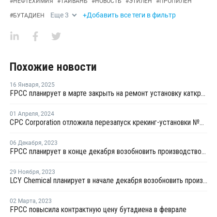
#
НЕФТЕХИМИЯ
#
ТАЙВАНЬ
#
НОВОСТЬ
#
ЭТИЛЕН
#
ПРОПИЛЕН
Еще
3
+Добавить все теги в фильтр
#
БУТАДИЕН
Похожие новости
16 Января
,
2025
FPCC планирует в марте закрыть на ремонт установку каткрекинга в Майлиао
01 Апреля
,
2024
CPC Corporation отложила перезапуск крекинг-установки №3 в Гаосюне
06 Декабря
,
2023
FPCC планирует в конце декабря возобновить производство на крекинг-установке №3 в Майлиао
29 Ноября
,
2023
LCY Chemical планирует в начале декабря возобновить производство ПП на линии №4 в Тайване
02 Марта
,
2023
FPCC повысила контрактную цену бутадиена в феврале