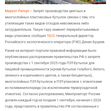
Маркет Репорт
-- Запрет производства цветных и
многослойных пластиковых бутылок связан с тем, что
утилизация таких видов отходов невозможна либо
затруднительна. Такую тару заменят перерабатываемые
виды упаковки, сообщил
ТАСС
генеральный директор
Российского экологического оператора (РЭО) Денис Буцаев.
Ранее на интернет-портале правовой информации было
опубликовано распоряжение правительства РФ о запрете
производства с 1 сентября 2025 года ПЭТ-бутылок для
пищевой промышленности (кроме бутылок голубого, белого,
зеленого и коричневого цветов, а также бесцветных),
многослойных ПЭТ-бутылкок и ПЭТ-упаковок с этикетками
из поливинилхлорида (за исключением термоусадочной
этикетки). Согласно распоряжению, Минпромторг России
должен каждый год не позднее 1 сентября, начиная с 2026
года, представлять в правительство РФ согласованные с