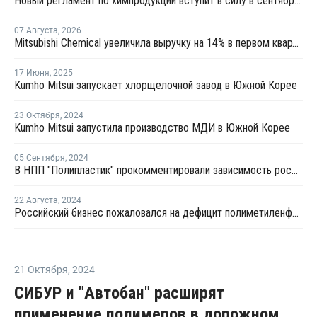
Новый регламент по химпродукции вступит в силу в сентябре 2027 года
07 Августа
,
2026
Mitsubishi Chemical увеличила выручку на 14% в первом квартале японского финансового года
17 Июня
,
2025
Kumho Mitsui запускает хлорщелочной завод в Южной Корее
23 Октября
,
2024
Kumho Mitsui запустила производство МДИ в Южной Корее
05 Сентября
,
2024
В НПП "Полипластик" прокомментировали зависимость российской нефтехимии от Китая
22 Августа
,
2024
Российский бизнес пожаловался на дефицит полиметиленфенилизоцианата
21 Октября
,
2024
СИБУР и "Автобан" расширят
применение полимеров в дорожном