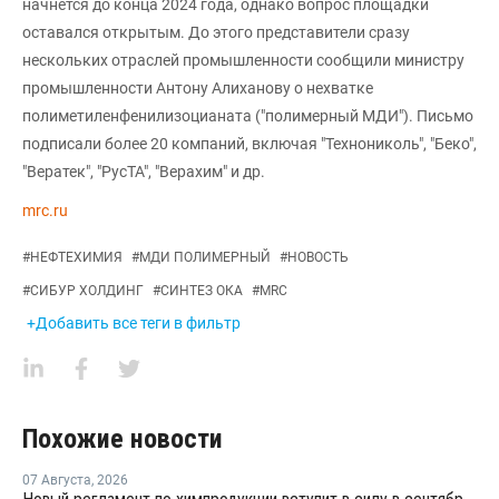
начнется до конца 2024 года, однако вопрос площадки
оставался открытым. До этого представители сразу
нескольких отраслей промышленности сообщили министру
промышленности Антону Алиханову о нехватке
полиметиленфенилизоцианата ("полимерный МДИ"). Письмо
подписали более 20 компаний, включая "Технониколь", "Беко",
"Вератек", "РусТА", "Верахим" и др.
mrc.ru
#
НЕФТЕХИМИЯ
#
МДИ ПОЛИМЕРНЫЙ
#
НОВОСТЬ
#
СИБУР ХОЛДИНГ
#
СИНТЕЗ ОКА
#
MRC
+Добавить все теги в фильтр
Похожие новости
07 Августа
,
2026