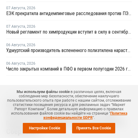
07 Августа
,
2026
ЕЭК прекратила антидемпинговые расследования против ПЭ и ПП из Азербайджана и Туркменистана
07 Августа
,
2026
Новый регламент по химпродукции вступит в силу в сентябре 2027 года
06 Августа
,
2026
Удмуртский производитель вспененного полиэтилена нарастит выпуск на 15%
06 Августа
,
2026
Число закрытых компаний в ПФО в первом полугодии 2026 года вдвое превысило число новых
Мы используем файлы cookie
в различных целях, включая
21 Октября
,
2024
соблюдение мер безопасности, обеспечение наилучшего
пользовательского опыта при работе с нашим сайтом, отслеживание
Владелец производителя
статистики посещения ресурса и для рекламных задач “Маркет
Репорт Компани”. Более детальную информацию о правилах
полипропиленовых труб "СЛТ Аква"
использования файлов cookie вы найдёте на странице "
Политика
конфиденциальности GDPR
".
продал пакет акций сыну президента
Настройки Cookie
Принять Все Cookie
Сбербанка