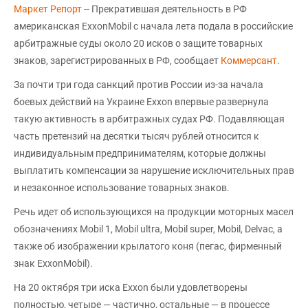
Маркет Репорт
-- Прекратившая деятельность в РФ
американская ExxonMobil с начала лета подала в российские
арбитражные суды около 20 исков о защите товарных
знаков, зарегистрированных в РФ, сообщает
Коммерсант
.
За почти три года санкций против России из-за начала
боевых действий на Украине Exxon впервые развернула
такую активность в арбитражных судах РФ. Подавляющая
часть претензий на десятки тысяч рублей относится к
индивидуальным предпринимателям, которые должны
выплатить компенсации за нарушение исключительных прав
и незаконное использование товарных знаков.
Речь идет об использующихся на продукции моторных масел
обозначениях Mobil 1, Mobil ultra, Mobil super, Mobil, Delvac, а
также об изображении крылатого коня (пегас, фирменный
знак ExxonMobil).
На 20 октября три иска Exxon были удовлетворены
полностью, четыре — частично, остальные — в процессе