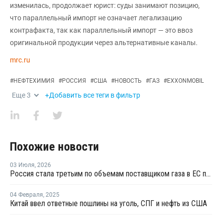
изменилась, продолжает юрист: суды занимают позицию,
что параллельный импорт не означает легализацию
контрафакта, так как параллельный импорт — это ввоз
оригинальной продукции через альтернативные каналы.
mrc.ru
#
НЕФТЕХИМИЯ
#
РОССИЯ
#
США
#
НОВОСТЬ
#
ГАЗ
#
EXXONMOBIL
Еще
3
+Добавить все теги в фильтр
Похожие новости
03 Июля
,
2026
Россия стала третьим по объемам поставщиком газа в ЕС после Норвегии и США
04 Февраля
,
2025
Китай ввел ответные пошлины на уголь, СПГ и нефть из США