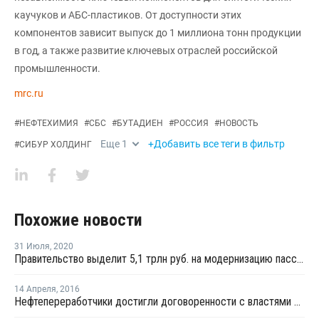
каучуков и АБС-пластиков. От доступности этих
компонентов зависит выпуск до 1 миллиона тонн продукции
в год, а также развитие ключевых отраслей российской
промышленности.
mrc.ru
#
НЕФТЕХИМИЯ
#
СБС
#
БУТАДИЕН
#
РОССИЯ
#
НОВОСТЬ
Еще
1
+Добавить все теги в фильтр
#
СИБУР ХОЛДИНГ
Похожие новости
31 Июля
,
2020
Правительство выделит 5,1 трлн руб. на модернизацию пассажирского транспорта
14 Апреля
,
2016
Нефтепереработчики достигли договоренности с властями Башкирии с о строительстве дорог по новым стандартам