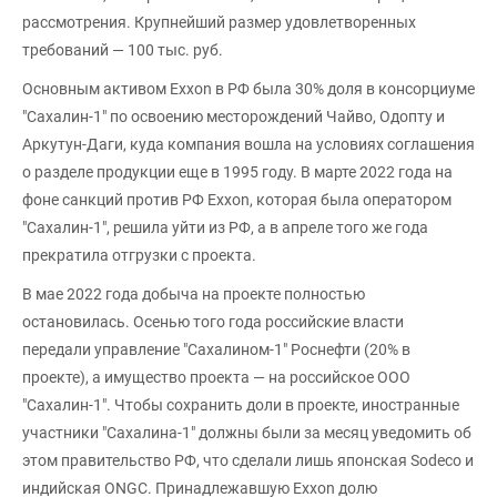
рассмотрения. Крупнейший размер удовлетворенных
требований — 100 тыс. руб.
Основным активом Exxon в РФ была 30% доля в консорциуме
"Сахалин-1" по освоению месторождений Чайво, Одопту и
Аркутун-Даги, куда компания вошла на условиях соглашения
о разделе продукции еще в 1995 году. В марте 2022 года на
фоне санкций против РФ Exxon, которая была оператором
"Сахалин-1", решила уйти из РФ, а в апреле того же года
прекратила отгрузки с проекта.
В мае 2022 года добыча на проекте полностью
остановилась. Осенью того года российские власти
передали управление "Сахалином-1" Роснефти (20% в
проекте), а имущество проекта — на российское ООО
"Сахалин-1". Чтобы сохранить доли в проекте, иностранные
участники "Сахалина-1" должны были за месяц уведомить об
этом правительство РФ, что сделали лишь японская Sodeco и
индийская ONGC. Принадлежавшую Exxon долю