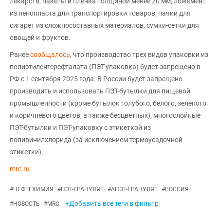
лекарств, пакеты и пленка толщиной менее 20 мм, ложемент
из пенопласта для транспортировки товаров, пачки для
сигарет из сложносоставных материалов, сумки-сетки для
овощей и фруктов.
Ранее
сообщалось
, что производство трех видов упаковки из
полиэтилентерефталата (ПЭТ-упаковка) будет запрещено в
РФ с 1 сентября 2025 года. В России будет запрещено
производить и использовать ПЭТ-бутылки для пищевой
промышленности (кроме бутылок голубого, белого, зеленого
и коричневого цветов, а также бесцветных), многослойные
ПЭТ-бутылки и ПЭТ-упаковку с этикеткой из
поливинилхлорида (за исключением термоусадочной
этикетки).
mrc.ru
#
НЕФТЕХИМИЯ
#
ПЭТ-ГРАНУЛЯТ
#
АПЭТ-ГРАНУЛЯТ
#
РОССИЯ
+Добавить все теги в фильтр
#
НОВОСТЬ
#
MRC