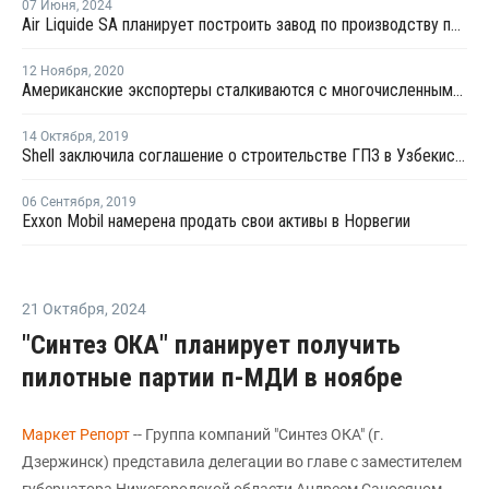
07 Июня
,
2024
Air Liquide SA планирует построить завод по производству промышленных газов в Айдахо
12 Ноября
,
2020
Американские экспортеры сталкиваются с многочисленными антидемпинговыми расследованиями
14 Октября
,
2019
Shell заключила соглашение о строительстве ГПЗ в Узбекистане
06 Сентября
,
2019
Exxon Mobil намерена продать свои активы в Норвегии
21 Октября
,
2024
"Синтез ОКА" планирует получить
пилотные партии п-МДИ в ноябре
Маркет Репорт
-- Группа компаний "Синтез ОКА" (г.
Дзержинск) представила делегации во главе с заместителем
губернатора Нижегородской области Андреем Саносяном