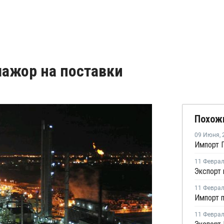
мажор на поставки
Похож
09 Июня
,
Импорт П
11 Февра
11 Февра
11 Февра