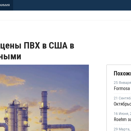
ХИМИЯ
 цены ПВХ в США в
нными
Похож
25 Январ
21 Сентяб
16 Июня
,
29 Марта
,