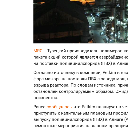
MRC
-- Турецкий производитель полимеров к
пакета акций которой является азербайджан
на поставки поливинилхлорида (ПВХ) в Алиаге
Согласно источнику в компании, Petkim в на
форс-мажора на поставки ПВХ с завода мощно
взрыва реактора. По словам источника, прич
остановлен контролируемым образом. Ожида
неизвестна.
Ранее
сообщалось
, что Petkim планирует в ч
приступить к капитальным плановым профил
выпуску поливинилхлорида (ПВХ) в Алиаге (Al
ремонтные мероприятия на данном предприят