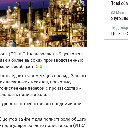
03 Марта
,
18 Декаб
ола (ПС) в США выросли на 9 центов за
 из-за более высоких производственных
жения, сообщает
ICIS
.
 последних пяти месяцев подряд. Запасы
их нескольких месяцев, поскольку
гочисленные перебои с производством
ельность полистирола.
к уровню потребления до пандемии или
8 центов за фунт для полистирола общего
унт для ударопрочного полистирола (УПС/