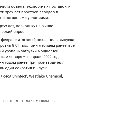
ичили объемы экспортных поставок, и
и трех лет простоев заводов в
х с погодными условиями.
вух лет, поскольку на рынке
ысокий спрос.
 феврале итоговый показатель выпуска
отив 87,1 тыс. тонн месяцем ранее, все
й уровень загрузки мощностей.
гам января – февраля 2022 года
онн годом ранее, три производителя
шь один сократил выпуск.
тся Shintech, Westlake Chemical,
НОВОСТЬ
#
ПВХ
#
MRC
#
ПОЛИМЕРЫ