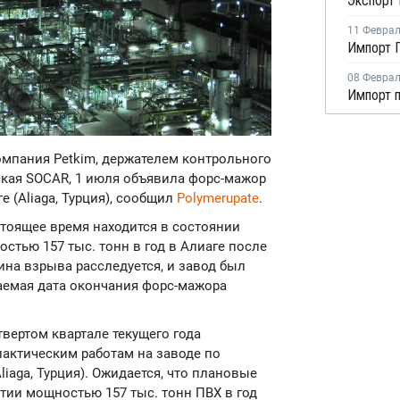
11 Февра
Импорт П
08 Февра
омпания Petkim, держателем контрольного
ская SOCAR, 1 июля объявила форс-мажор
 (Aliaga, Турция), сообщил
Polymerupate
.
стоящее время находится в состоянии
стью 157 тыс. тонн в год в Алиаге после
ина взрыва расследуется, и завод был
емая дата окончания форс-мажора
етвертом квартале текущего года
актическим работам на заводе по
iaga, Турция). Ожидается, что плановые
ии мощностью 157 тыс. тонн ПВХ в год