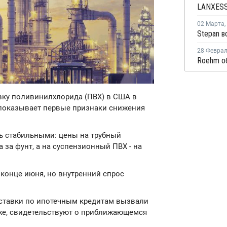
02 Марта
,
28 Февра
Roehm о
вку поливинилхлорида (ПВХ) в США в
к показывает первые признаки снижения
ь стабильными: цены на трубный
 за фунт, а на суспензионный ПВХ - на
 конце июня, но внутренний спрос
 ставки по ипотечным кредитам вызвали
оже, свидетельствуют о приближающемся