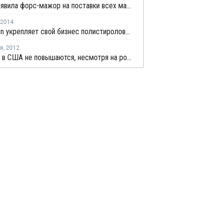
Total объявила форс-мажор на поставки всех марок ПС с завода в Луизиане
2014
Styrolution укрепляет свой бизнес полистиролов в Северной Америке
ря
,
2012
Цены ПС в США не повышаются, несмотря на рост цен сырья