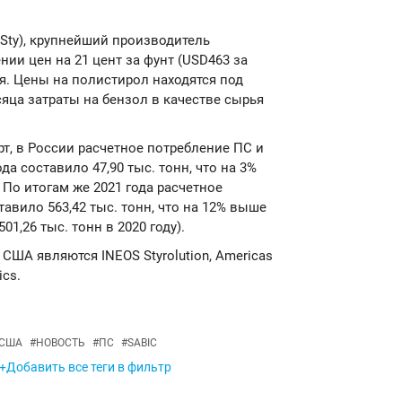
AmSty), крупнейший производитель
ии цен на 21 цент за фунт (USD463 за
ля. Цены на полистирол находятся под
сяца затраты на бензол в качестве сырья
т, в России расчетное потребление ПС и
а составило 47,90 тыс. тонн, что на 3%
 По итогам же 2021 года расчетное
авило 563,42 тыс. тонн, что на 12% выше
1,26 тыс. тонн в 2020 году).
ША являются INEOS Styrolution, Americas
ics.
США
#
НОВОСТЬ
#
ПС
#
SABIC
+Добавить все теги в фильтр