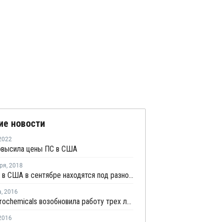
ие новости
2022
овысила цены ПС в США
ря
,
2018
Цены ПС в США в сентябре находятся под разносторонним давлением
а
,
2016
Total Petrochemicals возобновила работу трех линий на заводе ПС в Луизиане
2016