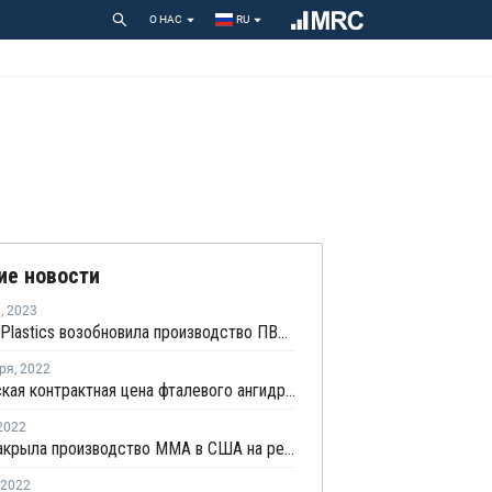
О НАС
RU
ие новости
я
,
2023
Formosa Plastics возобновила производство ПВХ и ВХМ в Техасе
ря
,
2022
Октябрьская контрактная цена фталевого ангидрида в США снизилась
2022
Roehm закрыла производство ММА в США на ремонт
2022