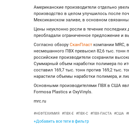
Американские производители отдельно увел
производство в целом улучшилось после почт
Мексиканском заливе, в основном связанны
Цены неуклонно росли в течение последних д
преобладали ограниченное предложение и в
Согласно обзору
СканПласт
компании MRC, в
несмешанного ПВХ превысил 82,6 тыс. тонн пр
российские производители сохранили высоки
Суммарный объем наработки полимера по ито
составил 169,7 тыс. тонн против 169,2 тыс. т
нарастили объемы наработки полимера, и ли
Основными производителями ПВХ в США являю
Formosa Plastics и OxyVinyls.
mr
c.ru
#
НЕФТЕХИМИЯ
#
ПВХ-Е
#
ПВХ-С
#
ПВХ-ПАСТА
#
США
#
+Добавить все теги в фильтр