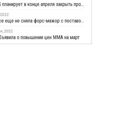
LANXESS планирует в конце апреля закрыть производство малеинового ангидрида в Бэйтауне
2022
Stepan все еще не сняла форс-мажор с поставок фталевого ангидрида в США
ля
,
2022
бъявила о повышении цен MMA на март