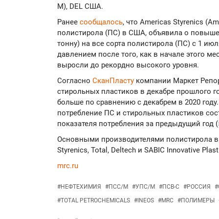
М), DEL США.
Ранее
сообщалось
, что Americas Styrenics (
полистирола (ПС) в США, объявила о повышен
тонну) на все сорта полистирола (ПС) с 1 ию
давлением после того, как в начале этого ме
выросли до рекордно высокого уровня.
Согласно
СканПласту
компании Маркет Репор
стирольных пластиков в декабре прошлого год
больше по сравнению с декабрем в 2020 году.
потребление ПС и стирольных пластиков сост
показателя потребления за предыдущий год (50
Основными производителями полистирола в С
Styrenics, Total, Deltech и SABIC Innovative Plast
mrc.ru
#
НЕФТЕХИМИЯ
#
ПСС/М
#
УПС/М
#
ПСВ-С
#
РОССИЯ
#
#
TOTAL PETROCHEMICALS
#
INEOS
#
MRC
#
ПОЛИМЕРЫ