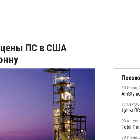
 цены ПС в США
онну
Похож
30 Июня
,
AmSty п
17 Сентяб
08 Август
30 Июня
,