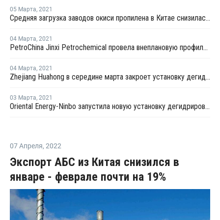
05 Марта
,
2021
Средняя загрузка заводов окиси пропилена в Китае снизилась в конце февраля на 2,3%
04 Марта
,
2021
PetroChina Jinxi Petrochemical провела внеплановую профилактику на заводе ПП в Ляонине
04 Марта
,
2021
Zhejiang Huahong в середине марта закроет установку дегидрирования пропана в Китае на плановый ремонт
03 Марта
,
2021
Oriental Energy-Ninbo запустила новую установку дегидрирования пропана в Нинбо
07 Апреля
,
2022
Экспорт АБС из Китая снизился в
январе - феврале почти на 19%