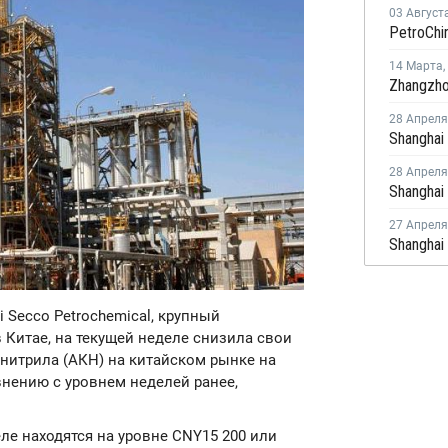
03 Август
14 Марта
,
28 Апреля
28 Апреля
27 Апреля
i Secco Petrochemical, крупный
 Китае, на текущей неделе снизила свои
итрила (АКН) на китайском рынке на
внению с уровнем неделей ранее,
ле находятся на уровне CNY15 200 или