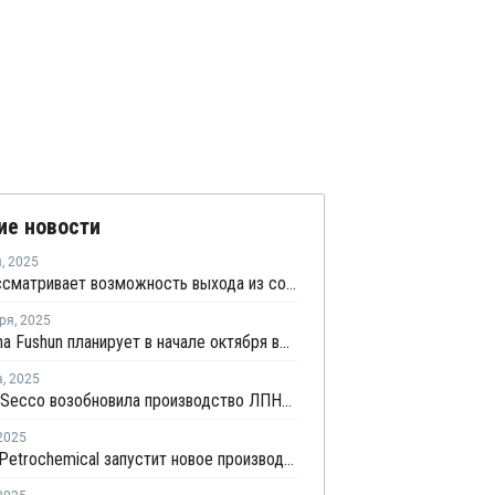
ие новости
я
,
2025
Ineos рассматривает возможность выхода из совместного предприятия Sinopec Petchems
ря
,
2025
PetroChina Fushun планирует в начале октября возобновить производство ПНД в Фушуне
а
,
2025
Shanghai Secco возобновила производство ЛПНП в Шанхае после ремонта
2025
Zhejiang Petrochemical запустит новое производство ПВД/ЭВА в первом квартале 2026 года