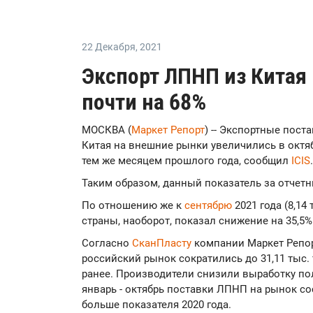
22 Декабря
,
2021
Экспорт ЛПНП из Китая 
почти на 68%
МОСКВА (
Маркет Репорт
) -- Экспортные пос
Китая на внешние рынки увеличились в октяб
тем же месяцем прошлого года, сообщил
ICIS
.
Таким образом, данный показатель за отчетны
По отношению же к
сентябрю
2021 года (8,1
страны, наоборот, показал снижение на 35,5%
Согласно
СканПласту
компании Маркет Репор
российский рынок сократились до 31,11 тыс. 
ранее. Производители снизили выработку пол
январь - октябрь поставки ЛПНП на рынок сос
больше показателя 2020 года.