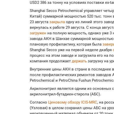
USD2 386 за тонну на условиях поставки ex-ta
Shanghai Secco Petrochemical управляет четы
Китай) суммарной мощностью 520 тыс. тонн в
23 августа
закрыла
одну из линий этого завод
вернулась к работе 29 августа. С конца авгус
загружен
на полную мощность, однако уже 3 
завода АКН в Шанхае суммарной мощностью д
плановую профилактику, которая была
завер
Shanghai Secco уже на первой неделе дкабря
процесс на этом заводе и загрузила его на 
компания продолжает
держать
загрузку на ур
Внутренние цены АКН в стране в последнее 
после профилактических ремонтов заводов А
Petrochemical и PetroChina Fushun Petrochemica
Акрилонитрил является одним из основных 
акрилонитрил-бутадиен-стирола (АБС).
Согласно
Ценовому обзору ICIS-MRC
, на рос
(Узловая) в целом сохранил цены АБС на ур
неокрашенный материал объемом от 20 тонн по