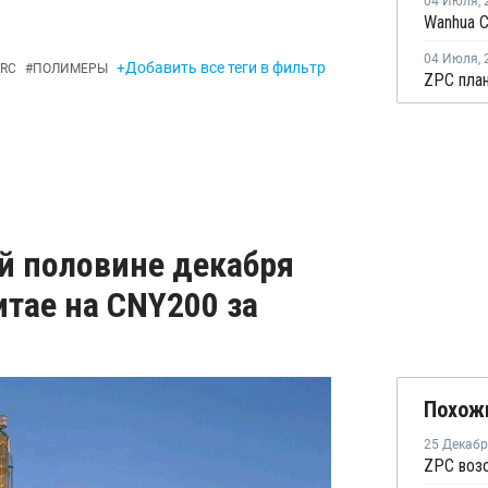
04 Июля
,
04 Июля
,
+Добавить все теги в фильтр
RC
#
ПОЛИМЕРЫ
ой половине декабря
тае на CNY200 за
Похож
25 Декаб