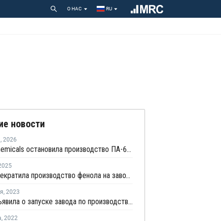
О НАС
RU
ие новости
я
,
2026
DOMO Chemicals остановила производство ПА-6 в Германии
2025
INEOS прекратила производство фенола на заводе в Германии
ря
,
2023
Ineos объявила о запуске завода по производству кумола в Марле
а
,
2022