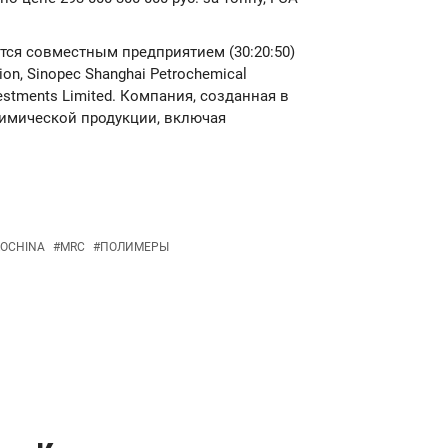
ется совместным предприятием (30:20:50)
on, Sinopec Shanghai Petrochemical
vestments Limited. Компания, созданная в
химической продукции, включая
ROCHINA
#
MRC
#
ПОЛИМЕРЫ