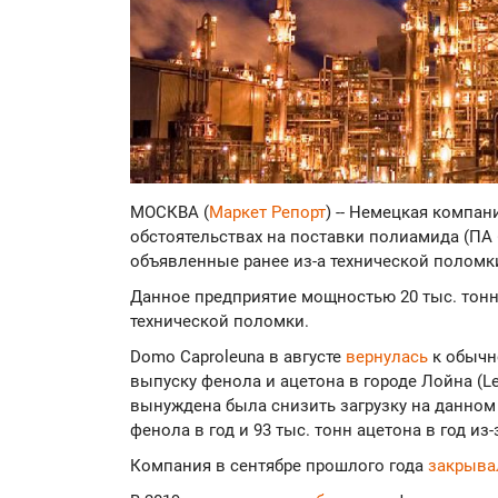
МОСКВА (
Маркет Репорт
) -- Немецкая компа
обстоятельствах на поставки полиамида (ПА 6
объявленные ранее из-а технической поломк
Данное предприятие мощностью 20 тыс. тонн 
технической поломки.
Domo Caproleuna в августе
вернулась
к обычн
выпуску фенола и ацетона в городе Лойна (Le
вынуждена была снизить загрузку на данном
фенола в год и 93 тыс. тонн ацетона в год и
Компания в сентябре прошлого года
закрыв