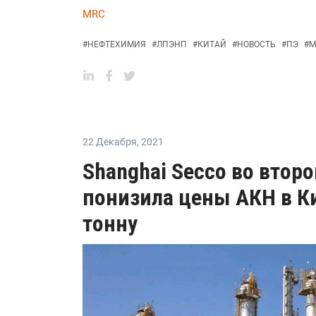
MRC
#
НЕФТЕХИМИЯ
#
ЛПЭНП
#
КИТАЙ
#
НОВОСТЬ
#
ПЭ
#
M
22 Декабря
,
2021
Shanghai Secco во втор
понизила цены АКН в Ки
тонну