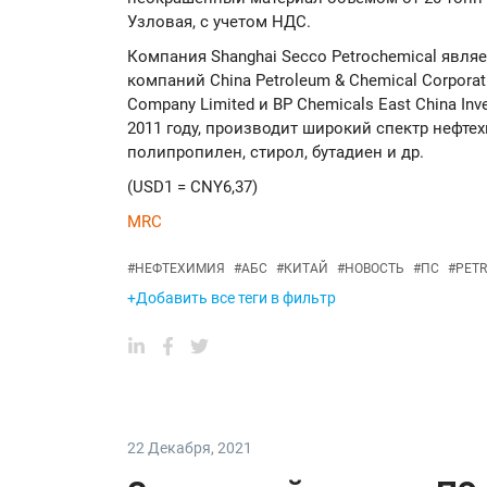
Узловая, с учетом НДС.
Компания Shanghai Secco Petrochemical явля
компаний China Petroleum & Chemical Corporati
Company Limited и BP Chemicals East China In
2011 году, производит широкий спектр нефте
полипропилен, стирол, бутадиен и др.
(USD1 = CNY6,37)
MRC
#
НЕФТЕХИМИЯ
#
АБС
#
КИТАЙ
#
НОВОСТЬ
#
ПС
#
PET
+Добавить все теги в фильтр
22 Декабря
,
2021