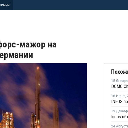
ХИМИЯ
 форс-мажор на
Германии
Похож
15 Январ
18 Июня
,
19 Декаб
24 Август