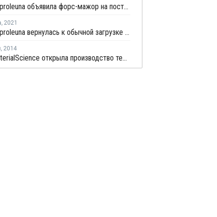
Domo Caproleuna объявила форс-мажор на поставки капролактама и ПА 6 в Германии
а
,
2021
Domo Caproleuna вернулась к обычной загрузке мощностей на заводе по выпуску фенола и ацетона в Германии
я
,
2014
Bayer MaterialScience открыла производство термостойких пластиков в Германии