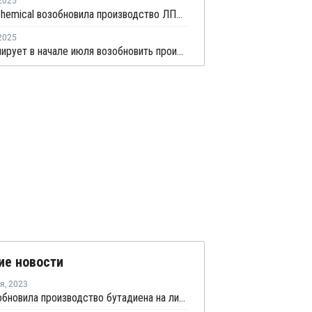
2025
Wanhua Chemical возобновила производство ЛПНП после профилактики
2025
ZPC планирует в начале июля возобновить производство
ие новости
ря
,
2023
ZPC возобновила производство бутадиена на линии №1 в Китае