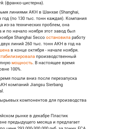
nk (франко-цистерна).
рьмя линиями АКН в Шанхае (Shanghai,
 год (по 130 тыс. тонн каждая). Компания
а из-за технических проблем, она
та и по начало ноября этот завод был
ноября Shanghai Secco
остановила
работу
вух линий 260 тыс. тонн АКН в год на
шена
в конце октября - начале ноября.
стабилизировала
производственный
полную
мощность
. В настоящее время
овне 100%.
время пошли вниз после перезапуска
КН компаний Jiangsu Sierbang
l.
сырьевых компонентов для производства
сийском рынке в декабре Пластик
овне предыдущего месяца и предлагает
 цене 293 000-300 000 руб. за тонну, FCA