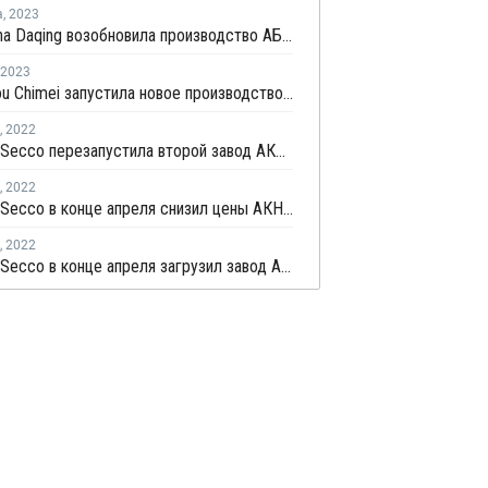
а
,
2023
PetroChina Daqing возобновила производство АБС в Китае
2023
Zhangzhou Chimei запустила новое производство ПС в Китае
,
2022
Shanghai Secco перезапустила второй завод АКН в Шанхае
,
2022
Shanghai Secco в конце апреля снизил цены АКН в Китае на CNY100 за тонну
,
2022
Shanghai Secco в конце апреля загрузил завод АКН в Шанхае на уровне 50%