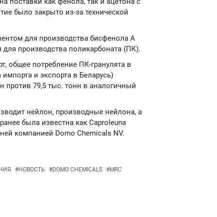
а поставки как фенола, так и ацетона с
ятие было закрыто из-за технической
ентом для производства бисфенола А
я для производства поликарбоната (ПК).
т, общее потребление ПК-гранулята в
а импорта и экспорта в Беларусь)
нн против 79,5 тыс. тонн в аналогичный
изводит нейлон, производные нейлона, а
анее была известна как Caproleuna
ней компанией Domo Chemicals NV.
НИЯ
#
НОВОСТЬ
#
DOMO CHEMICALS
#
MRC