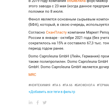
В 2019 году компания
объявляла
форс-мажор н
этого завода с 23 мая (когда данное предпри
поломки по 8 июля.
Фенол является основным сырьевым компон
(БФА), который, в свою очередь, используетс
Согласно
СканПласту
компании Маркет Репор
России в январе - октябре 2021 года (без учет
сократилось на 15% и составило 67,3 тыс. то
период годом ранее.
Domo Caproleuna GmbH (Лейн, Германия) про
также полипропилен. Domo Caproleuna GmbH р
GmbH. Domo Caproleuna GmbH является дочер
MRC
#
НЕФТЕХИМИЯ
#
ПА 6
#
ПА 66
#
БИСФЕНОЛ А
#
ГЕРМА
+Добавить все теги в фильтр