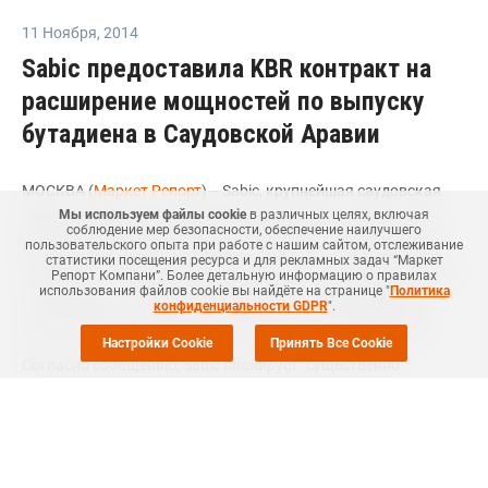
11 Ноября
,
2014
Sabic предоставила KBR контракт на
расширение мощностей по выпуску
бутадиена в Саудовской Аравии
МОСКВА (
Маркет Репорт
) -- Sabic, крупнейшая саудовская
Мы используем файлы cookie
в различных целях, включая
нефтехимическая компания, предоставила американской
соблюдение мер безопасности, обеспечение наилучшего
KBR инжиниринговый контракт на работы по ликвидации
пользовательского опыта при работе с нашим сайтом, отслеживание
статистики посещения ресурса и для рекламных задач “Маркет
узких мест и расширению мощностей на заводе "дочки" Sabic
Репорт Компани”. Более детальную информацию о правилах
использования файлов cookie вы найдёте на странице "
Политика
- Petrokemya - по выпуску бутадиена в Аль-Джубайле (Al
конфиденциальности GDPR
".
Jubail, Саудовская Аравия), сообщила пресс-служба KBR.
Настройки Cookie
Принять Все Cookie
Согласно сообщению, Sabic планирует "существенно
нарастить" мощности данного предприятия, которое было
построено в 1993 году с мощностью в 123 тыс. тонн в год.
Однако компания не уточняет ни величину увеличения
мощностей, ни стоимость проекта.