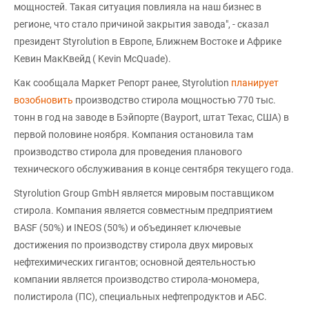
мощностей. Такая ситуация повлияла на наш бизнес в
регионе, что стало причиной закрытия завода", - сказал
президент Styrolution в Европе, Ближнем Востоке и Африке
Кевин МакКвейд ( Kevin McQuade).
Как сообщала Маркет Репорт ранее, Styrolution
планирует
возобновить
производство стирола мощностью 770 тыс.
тонн в год на заводе в Бэйпорте (Bayport, штат Техас, США) в
первой половине ноября. Компания остановила там
производство стирола для проведения планового
технического обслуживания в конце сентября текущего года.
Styrolution Group GmbH является мировым поставщиком
стирола. Компания является совместным предприятием
BASF (50%) и INEOS (50%) и объединяет ключевые
достижения по производству стирола двух мировых
нефтехимических гигантов; основной деятельностью
компании является производство стирола-мономера,
полистирола (ПС), специальных нефтепродуктов и АБС.