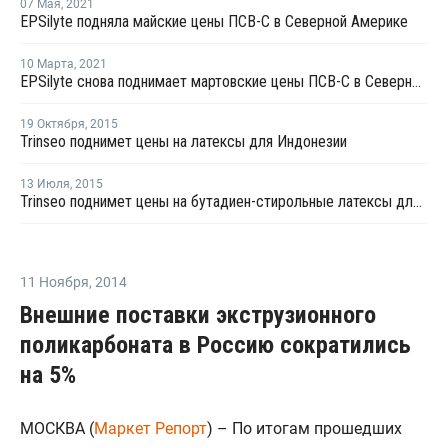
07 Мая
,
2021
EPSilyte подняла майские цены ПСВ-С в Северной Америке
10 Марта
,
2021
EPSilyte снова поднимает мартовские цены ПСВ-С в Северной Америке
19 Октября
,
2015
Trinseo поднимет цены на латексы для Индонезии
13 Июля
,
2015
Trinseo поднимет цены на бутадиен-стирольные латексы для Северной Америки
11 Ноября
,
2014
Внешние поставки экструзионного
поликарбоната в Россию сократились
на 5%
МОСКВА (
Маркет Репорт
) – По итогам прошедших