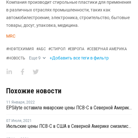
Компания производит стирольные пластики для применения
в различных отраслях промышленности, таких как
автомобилестроение, электроника, строительство, бытовые
товары, досуг, упаковка, медицина.
MRC
#
НЕФТЕХИМИЯ
#
АБС
#
СТИРОЛ
#
ЕВРОПА
#
СЕВЕРНАЯ АМЕРИКА
Еще
9
+Добавить все теги в фильтр
#
НОВОСТЬ
Похожие новости
11 Января
,
2022
EPSilyte оставила январские цены ПСВ-С в Северной Америке на уровне декабря
07 Июля
,
2021
Июльские цены ПСВ-С в США в Северной Америке снизились на USD198 за тонну