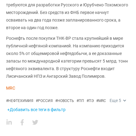
требуются для разработки Русского и Юрубчено-Тохомского
месторождений. Без средств из ФНБ первое начнут
осваивать на два года позже запланированного срока, а
второе на один год позже.
Роснефть после покупки ТНК-BP стала крупнейшей в мире
публичной нефтяной компанией. На компанию приходится
около 5% от общемировой нефтедобычи, а ее доказанные
запасы по международной категории превысят 5 млрд. тонн
нефтяного эквивалента. В структуру Роснефти входит
Лисичанский НПЗ и Ангарский Завод Полимеров.
MRC
Еще
5
#
НЕФТЕХИМИЯ
#
РОССИЯ
#
НОВОСТЬ
#
ПП
#
ПЭ
#
MRC
+Добавить все теги в фильтр