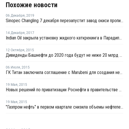
Похожие новости
06 Декабря
,
2019
Sinopec Changling 7 декабря перезапустит завод окиси пропилена в провинции Хунань после планового ремонта
14 Декабря
,
2017
Indian Oil закрыла установку жидкого каткрекинга в Парадипе из-за пожара на НПЗ
12 Октября
,
2015
Дивиденды Башнефти до 2020 года будут не ниже 20 млрд рублей и 25% прибыли
06 Июля
,
2015
ГК Титан заключила соглашение с Marubeni для создания нефтехимических производств
19 Мая
,
2015
Новых решений по приватизации Роснефти в правительстве нет - Улюкаев
19 Мая
,
2015
"Газпром нефть" в первом квартале снизила объемы нефтепереработки на 4,2%