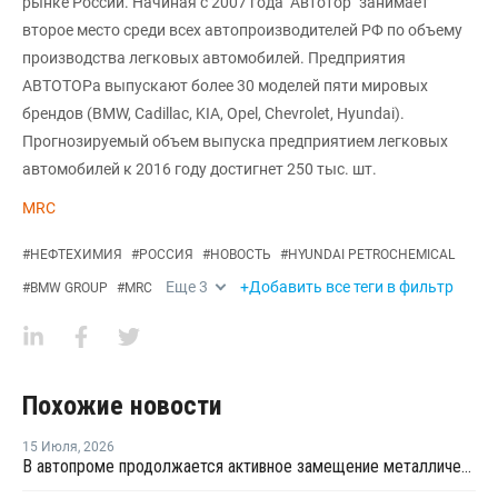
рынке России. Начиная с 2007 года "Автотор" занимает
второе место среди всех автопроизводителей РФ по объему
производства легковых автомобилей. Предприятия
АВТОТОРа выпускают более 30 моделей пяти мировых
брендов (BMW, Cadillac, KIA, Opel, Chevrolet, Hyundai).
Прогнозируемый объем выпуска предприятием легковых
автомобилей к 2016 году достигнет 250 тыс. шт.
MRC
#
НЕФТЕХИМИЯ
#
РОССИЯ
#
НОВОСТЬ
#
HYUNDAI PETROCHEMICAL
Еще
3
+Добавить все теги в фильтр
#
BMW GROUP
#
MRC
Похожие новости
15 Июля
,
2026
В автопроме продолжается активное замещение металлических компонентов конструкционными полимерами