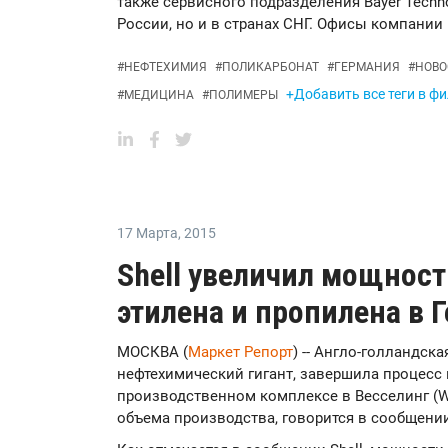
также сервисного подразделения Bayer Techno
России, но и в странах СНГ. Офисы компании
#
НЕФТЕХИМИЯ
#
ПОЛИКАРБОНАТ
#
ГЕРМАНИЯ
#
НОВО
+Добавить все теги в ф
#
МЕДИЦИНА
#
ПОЛИМЕРЫ
17 Марта
,
2015
Shell увеличил мощнос
этилена и пропилена в 
МОСКВА (
Маркет Репорт
) -- Англо-голландск
нефтехимический гигант, завершила процесс
производственном комплексе в Весселинг (We
объема производства, говорится в сообщени