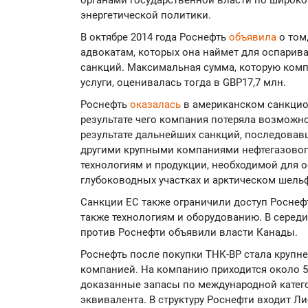
органами государственной власти по широко
энергетической политики.
В октябре 2014 года Роснефть
объявила
о том,
адвокатам, которых она наймет для оспарив
санкций. Максимальная сумма, которую комп
услуги, оценивалась тогда в GBP17,7 млн.
Роснефть
оказалась
в американском санкцион
результате чего компания потеряла возможно
результате дальнейших санкций, последовавш
другими крупными компаниями нефтегазового
технологиям и продукции, необходимой для 
глубоководных участках и арктическом шель
Санкции ЕС также ограничили доступ Роснеф
также технологиям и оборудованию. В середи
против Роснефти объявили власти Канады.
Роснефть после покупки ТНК-BP стала крупн
компанией. На компанию приходится около 5
доказанные запасы по международной катего
эквивалента. В структуру Роснефти входит Л