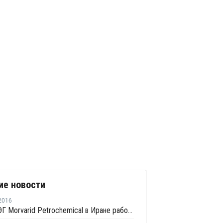
ие новости
2016
Завод МЭГ Morvarid Petrochemical в Иране работает в штатном режиме после профилактики