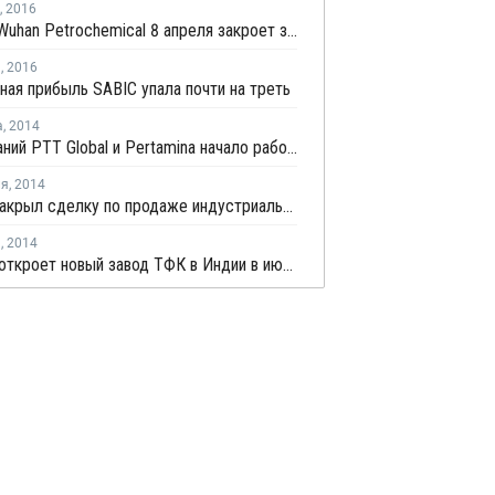
,
2016
Sinopec Wuhan Petrochemical 8 апреля закроет завод МЭГ в Китае на профилактику
я
,
2016
ная прибыль SABIC упала почти на треть
а
,
2014
СП компаний PTT Global и Pertamina начало работу в Индонезии
ля
,
2014
СИБУР закрыл сделку по продаже индустриального парка "Ока-Полимер"
я
,
2014
Reliance откроет новый завод ТФК в Индии в июне-июле 2014 года