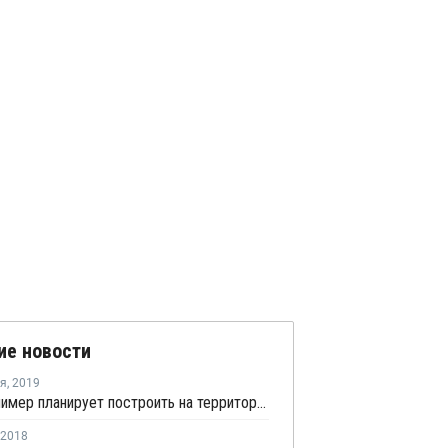
ие новости
ря
,
2019
АРД-Полимер планирует построить на территории ОЭЗ "Узловая" производство пленок из ПЭТ
2018