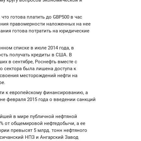
му кругу вопросов экономической и
 что готова платить до GBP500 в час
ания правомерности наложенных на нее
ания готова потратить на юридические
ном списке в июле 2014 года, в
сть получать кредиты в США. В
их в сентябре, Роснефть вместе с
 сектора была лишена доступа к
освоения месторождений нефти на
фе.
ти к европейскому финансированию, а
не февраля 2015 года о введении санкций
ейшей в мире публичной нефтяной
% от общемировой нефтедобычи, а ее
рии превысят 5 млрд. тонн нефтяного
исичанский НПЗ и Ангарский Завод