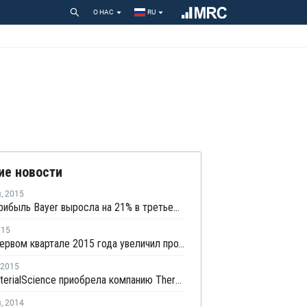
О НАС
RU
ие новости
я
,
2015
Чистая прибыль Bayer выросла на 21% в третьем квартале 2015 года
015
Bayer в первом квартале 2015 года увеличил продажи на 15%
2015
Bayer MaterialScience приобрела компанию Thermoplast Composite
я
,
2014