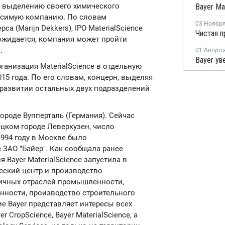
к выделению своего химического
висимую компанию. По словам
03 Ноябр
а (Marijn Dekkers), IPO MaterialScience
ожидается, компания может пройти
.
01 Август
ганизация MaterialScience в отдельную
015 года. По его словам, концерн, выделяя
а развитии остальных двух подразделений
городе Вупперталь (Германия). Сейчас
цком городе Леверкузен, число
1994 году в Москве было
 ЗАО "Байер". Как сообщала ранее
 Bayer MaterialScience запустила в
еский центр и производство
личных отраслей промышленности,
ности, производство строительного
е Bayer представляет интересы всех
r CropScience, Bayer MaterialScience, а