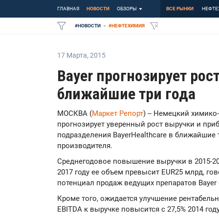
ГЛАВНАЯ
НОВОСТИ
ОБЗОРЫ
ВСЕ РЫНКИ
НЕФТЕ
#
НОВОСТИ
#
НЕФТЕХИМИЯ
17 Марта
,
2015
Bayer прогнозирует рос
ближайшие три года
МОСКВА (
Маркет Репорт
) -- Немецкий химик
прогнозирует уверенный рост выручки и пр
подразделения BayerHealthcare в ближайшие 
производителя.
Среднегодовое повышение выручки в 2015-2017
2017 году ее объем превысит EUR25 млрд, гов
потенциал продаж ведущих препаратов Bayer 
Кроме того, ожидается улучшение рентабель
EBITDA к выручке повысится с 27,5% 2014 год