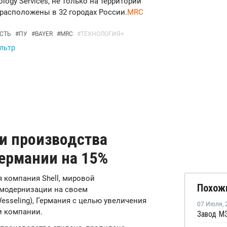
logy Services, не только на территории
 расположены в 32 городах России.
MRC
СТЬ
#
ПУ
#
BAYER
#
MRC
#
ТЕХНОЛОГИЯ+
ильтр
ти производства
Германии на 15%
ая компания Shell, мировой
Похож
 модернизации на своем
sseling), Германия с целью увеличения
07 Июля
,
и компании.