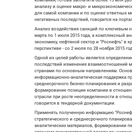
компания, готова заплатить более 15 млн руб
анализу и оценке макро- и микроэкономичес
для самой компании и по оценке ответных 
негативных последствий, говорится на портал
Анализ воздействия санкций по ключевым н
марта по 1 июля 2015 года, а комплексный а
экономику, нефтяной сектор и "Роснефть" в кр
перспективе - со 2 июля по 28 ноября 2015 год
Одной из целей работы является определен
последствий изменения взаимоотношений м
странами по основным направлениям. Основ
информационно-аналитическая поддержка пр
среднесрочного бизнес-планирования и разра
формирование позиции компании в отношен
отрасли при росте неопределенности в отн
говорится в тендерной документации.
Применять полученную информацию "Роснефт
стратегического и среднесрочного планирова
аналитических материалов, формировании п