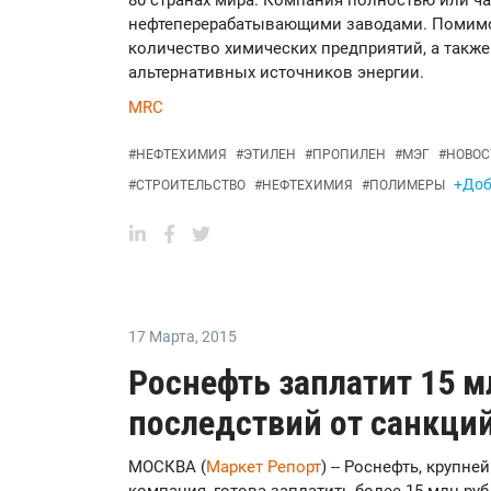
80 странах мира. Компания полностью или ча
нефтеперерабатывающими заводами. Помимо 
количество химических предприятий, а также
альтернативных источников энергии.
MRC
#
НЕФТЕХИМИЯ
#
ЭТИЛЕН
#
ПРОПИЛЕН
#
МЭГ
#
НОВОС
+Доб
#
СТРОИТЕЛЬСТВО
#
НЕФТЕХИМИЯ
#
ПОЛИМЕРЫ
17 Марта
,
2015
Роснефть заплатит 15 м
последствий от санкци
МОСКВА (
Маркет Репорт
) -- Роснефть, крупн