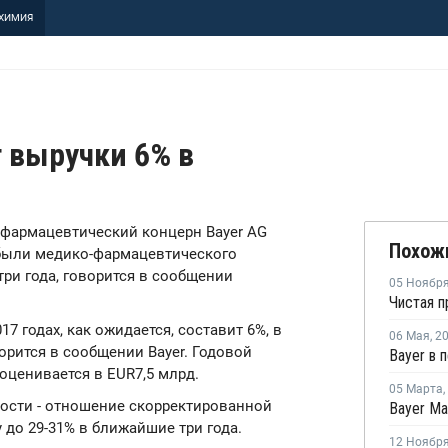
ХИМИЯ
т выручки 6% в
о-фармацевтический концерн Bayer AG
Похож
ибыли медико-фармацевтического
три года, говорится в сообщении
05 Ноябр
 годах, как ожидается, составит 6%, в
06 Мая
,
2
орится в сообщении Bayer. Годовой
оценивается в EUR7,5 млрд.
05 Марта
,
ности - отношение скорректированной
у до 29-31% в ближайшие три года.
12 Ноябр