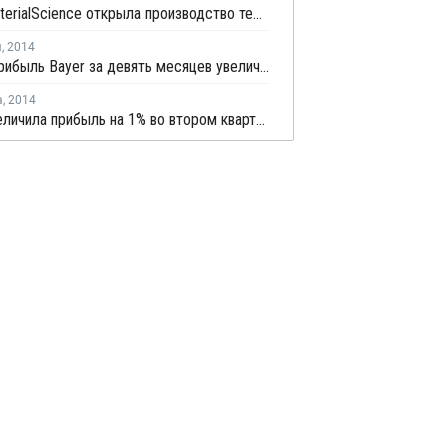
Bayer MaterialScience открыла производство термостойких пластиков в Германии
я
,
2014
Чистая прибыль Bayer за девять месяцев увеличилась на 17%
а
,
2014
Bayer увеличила прибыль на 1% во втором квартале 2014 года