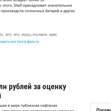
стично владеет более 30
этого, Shell принадлежит значительное
 производств солнечных батарей и других
ТЬ
#
ПП
#
ПЭ
#
SHELL POLYMERS
#
MRC
авить все теги в фильтр
лн рублей за оценку
й
ейшая в мире публичная нефтяная
Похож