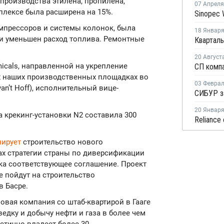
 производства этилена, пропилена,
07 Апреля
плексе была расширена на 15%.
мпрессоров и системы колонок, была
18 Январ
 и уменьшен расход топлива. Ремонтные
Кварталь
20 Август
micals, направленной на укрепление
х наших производственных площадках во
03 Февра
van’t Hoff), исполнительный вице-
20 Январ
крекинг-установки N2 составила 300
нирует
строительство нового
ах стратегии страны по диверсификации
ака соответствующее соглашение. Проект
е пойдут на строительство
в Басре.
азовая компания со штаб-квартирой в Гааге
ведку и добычу нефти и газа в более чем