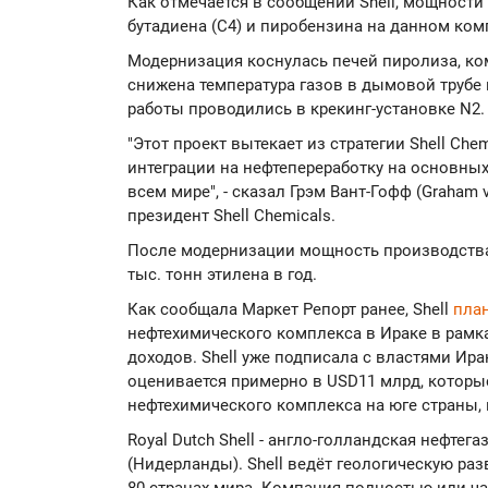
Как отмечается в сообщении Shell, мощности
бутадиена (С4) и пиробензина на данном ком
Модернизация коснулась печей пиролиза, ко
снижена температура газов в дымовой трубе
работы проводились в крекинг-установке N2.
"Этот проект вытекает из стратегии Shell Che
интеграции на нефтепереработку на основны
всем мире", - сказал Грэм Вант-Гофф (Graham 
президент Shell Chemicals.
После модернизации мощность производства 
тыс. тонн этилена в год.
Как сообщала Маркет Репорт ранее, Shell
пла
нефтехимического комплекса в Ираке в рамк
доходов. Shell уже подписала с властями Ир
оценивается примерно в USD11 млрд, которы
нефтехимического комплекса на юге страны, 
Royal Dutch Shell - англо-голландская нефтег
(Нидерланды). Shell ведёт геологическую раз