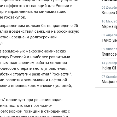
. единственному поставщику за услуги по
ких эффектов от санкций для России и
06 Декаб
мер, направленных на минимизацию
е госзакупок.
16 Мая
,
2
аправлениям должен быть проведен с 25
нализ воздействия санкций на российскую
03 Апреля
атко-, средне- и долгосрочной
а.
09 Январ
ие возможных макроэкономических
ежду Россией и наиболее развитыми
ным назначением работы является
14 Декаб
оцессов оперативного управления,
ботки стратегии развития "Роснефти",
07 Октябр
ии развития экономики и нефтяной
ошении внешнеэкономических условий,
ь" планирует при решении задач
ния, подготовке прогнозно-
ереговорной позиции в отношениях с