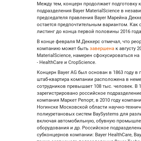
Между тем, концерн продолжает подготовку 
подразделения Bayer MaterialScience в неза
председателя правления Bayer Марейна Деккерс
остается предпочтительным вариантом. Как 
листинг до конца первой половины 2016 года
В конце февраля М.Деккерс отмечал, что реор
компанию может быть
завершена
к августу 2
MaterialScience, намерен сфокусироваться н
- HealthCare и CropScience.
Концерн Bayer AG был основан в 1863 году в 
штаб-квартира компании расположена в неме
сотрудников превышает 108 тыс. человек. В 
зарегистрировано российское подразделение
компания Маркет Репорт, в 2010 году компания
Ногинске Московской области научно-технич
полиуретановых систем BaySystems для раз
включая автомобильную, обувную промышлен
оборудования и др. Российское подразделени
субконцернов компании: Bayer HealthCare, Baye