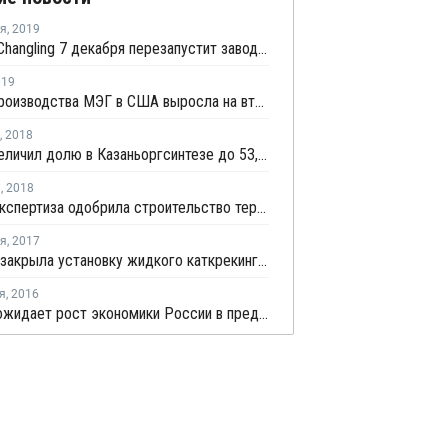
ря
,
2019
Sinopec Changling 7 декабря перезапустит завод окиси пропилена в провинции Хунань после планового ремонта
019
Маржа производства МЭГ в США выросла на второй неделе мая
,
2018
ТАИФ увеличил долю в Казаньоргсинтезе до 53,93%
я
,
2018
Главгосэкспертиза одобрила строительство терминала ВНХК в Приморском крае
ря
,
2017
Indian Oil закрыла установку жидкого каткрекинга в Парадипе из-за пожара на НПЗ
я
,
2016
Минфин ожидает рост экономики России в пределах 1,5% в год