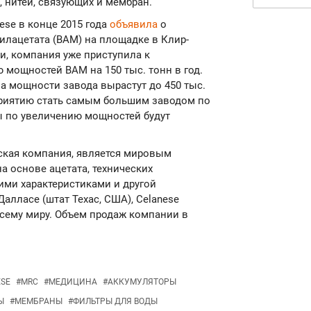
 нитей, связующих и мембран.
ese в конце 2015 года
объявила
о
лацетата (ВАМ) на площадке в Клир-
сти, компания уже приступила к
 мощностей ВАМ на 150 тыс. тонн в год.
а мощности завода вырастут до 450 тыс.
приятию стать самым большим заводом по
ты по увеличению мощностей будут
еская компания, является мировым
а основе ацетата, технических
ими характеристиками и другой
алласе (штат Техас, США), Celanese
всему миру. Объем продаж компании в
ESE
#
MRC
#
МЕДИЦИНА
#
АККУМУЛЯТОРЫ
Ы
#
МЕМБРАНЫ
#
ФИЛЬТРЫ ДЛЯ ВОДЫ