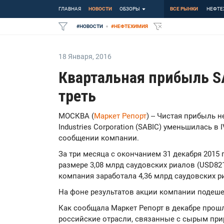
ГЛАВНАЯ
НОВОСТИ
ОБЗОРЫ
ВСЕ РЫНКИ
НЕФТЕ
#
НОВОСТИ
#
НЕФТЕХИМИЯ
18 Января
,
2016
Квартальная прибыль SA
треть
МОСКВА (
Маркет Репорт
) -- Чистая прибыль 
Industries Corporation (SABIC) уменьшилась в I
сообщении компании.
За три месяца с окончанием 31 декабря 2015
размере 3,08 млрд саудовских риалов (USD82
компания заработала 4,36 млрд саудовских р
На фоне результатов акции компании подеше
Как сообщала Маркет Репорт в декабре прошл
российские отрасли, связанные с сырым при