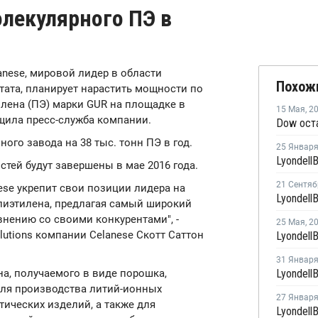
лекулярного ПЭ в
lanese, мировой лидер в области
Похож
тата, планирует нарастить мощности по
лена (ПЭ) марки GUR на площадке в
15 Мая
,
2
бщила пресс-служба компании.
го завода на 38 тыс. тонн ПЭ в год.
25 Январ
тей будут завершены в мае 2016 года.
21 Сентяб
ese укрепит свои позиции лидера на
иэтилена, предлагая самый широкий
нению со своими конкурентами", -
25 Мая
,
2
lutions компании Celanese Скотт Саттон
31 Январ
а, получаемого в виде порошка,
для производства литий-ионных
27 Январ
ических изделий, а также для