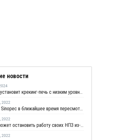
ие новости
2024
CPChem установит крекинг-печь с низким уровнем выбросов от Technip Energies в Суини
,
2022
СИБУР и Sinopec в ближайшее время пересмотрят стратегию проекта Амурского ГХК
,
2022
Лукойл может остановить работу своих НПЗ из-за введения западных санкций
,
2022