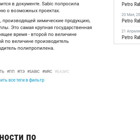
рится в документе. Sabic попросила
ию о возможных проектах.
20 Мая
,
2
, производящей химические продукцию,
лы. Это самая крупная государственная
21 Апреля
оящее время - второй по величине
ий по величине производитель
одитель полипропилена.
ТЬ
#
ПП
#
ПЭ
#
SABIC
#
MRC
#
БАЗИС
ть все теги в фильтр
ности по