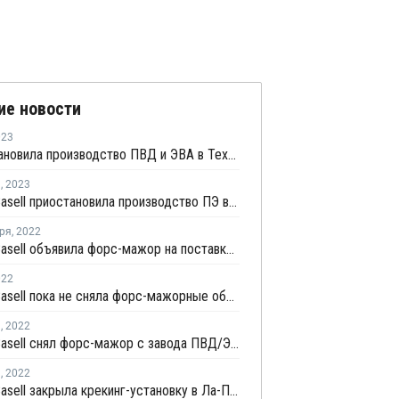
ие новости
023
Dow остановила производство ПВД и ЭВА в Техасе
я
,
2023
LyondellBasell приостановила производство ПЭ в Техасе из-за поломки
ря
,
2022
LyondellBasell объявила форс-мажор на поставки ВАМ в Техасе
022
LyondellBasell пока не сняла форс-мажорные обстоятельства на поставки ВАМ в Техасе
я
,
2022
LyondellBasell снял форс-мажор с завода ПВД/ЭВА в Ла-Порте
я
,
2022
LyondellBasell закрыла крекинг-установку в Ла-Порте на профилактику