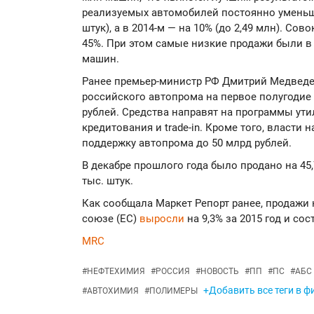
реализуемых автомобилей постоянно уменьшал
штук), а в 2014-м — на 10% (до 2,49 млн). Со
45%. При этом самые низкие продажи были в 2
машин.
Ранее премьер-министр РФ Дмитрий Медведе
российского автопрома на первое полугодие 
рублей. Средства направят на программы ути
кредитования и trade-in. Кроме того, власти
поддержку автопрома до 50 млрд рублей.
В декабре прошлого года было продано на 45
тыс. штук.
Как сообщала Маркет Репорт ранее, продажи
союзе (ЕС)
выросли
на 9,3% за 2015 год и сос
MRC
#
НЕФТЕХИМИЯ
#
РОССИЯ
#
НОВОСТЬ
#
ПП
#
ПС
#
АБС
+Добавить все теги в ф
#
АВТОХИМИЯ
#
ПОЛИМЕРЫ