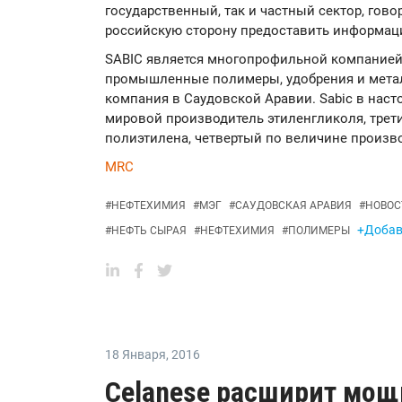
государственный, так и частный сектор, гово
российскую сторону предоставить информац
SABIC является многопрофильной компанией
промышленные полимеры, удобрения и метал
компания в Саудовской Аравии. Sabic в наст
мировой производитель этиленгликоля, трет
полиэтилена, четвертый по величине произв
MRC
#
НЕФТЕХИМИЯ
#
МЭГ
#
САУДОВСКАЯ АРАВИЯ
#
НОВОС
+Добави
#
НЕФТЬ СЫРАЯ
#
НЕФТЕХИМИЯ
#
ПОЛИМЕРЫ
18 Января
,
2016
Celanese расширит мощ