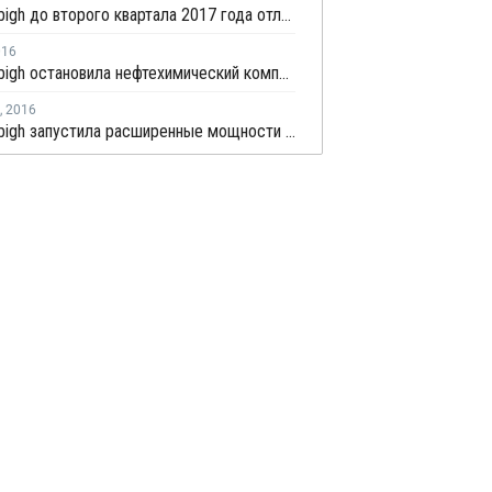
Petro Rabigh до второго квартала 2017 года отложила завершение второй фазы расширения мощностей
016
Petro Rabigh остановила нефтехимический комплекс в Саудовской Аравии из-за отключения электроэнергии
,
2016
Petro Rabigh запустила расширенные мощности на крекинг-установке в Рабихе