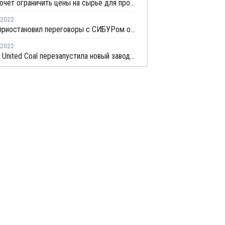
СИБУР хочет ограничить цены на сырье для производства нефтехимической продукции
2022
Sinopec приостановил переговоры с СИБУРом об инвестициях в нефтехимический завод в России
2022
Zhong An United Coal перезапустила новый завод ПП в Китае после планового ремонта