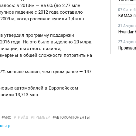
ось: в 2013-м — на 6% (до 2,77 млн
07 Сентяб
вокупное падение с 2012 года составило
009-м, когда россияне купили 1,4 млн
31 Август
в утвердил программу поддержки
2016 года. На это было выделено 20 млрд
27 Август
лизации, льготного лизинга,
 намерены в общей сложности потратить на
,7% меньше машин, чем годом ранее — 147
 новых автомобилей в Европейском
тавили 13,713 млн.
#
MRC
#
ТРЭЙД
#
ПРЕМЬЕР
#
АВТОКОМПОНЕНТЫ
ильтр