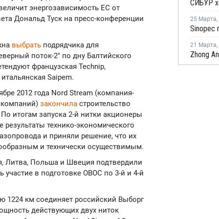
увеличит энергозависимость ЕС от
овета Дональд Туск на пресс-конференции
25 Марта
,
лжна
выбрать
подрядчика для
21 Марта
,
еверный поток-2" по дну Балтийского
тендуют французская Technip,
и итальянская Saipem.
бре 2012 года Nord Stream (компания-
х компаний)
закончила
строительство
 По итогам запуска 2-й нитки акционеры
е результаты технико-экономического
газопровода и приняли решение, что их
сообразным и технически осуществимым.
я, Литва, Польша и Швеция подтвердили
участие в подготовке ОВОС по 3-й и 4-й
ю 1224 км соединяет российский Выборг
Мощность действующих двух ниток