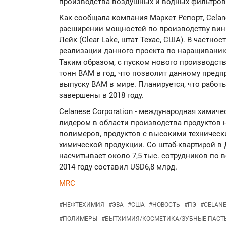
производства воздушных и водных фильтров,
Как сообщала компания Маркет Репорт, Celan
расширении мощностей по производству вини
Лейк (Clear Lake, штат Техас, США). В частно
реализации данного проекта по наращиванию
Таким образом, с пуском нового производств
тонн ВАМ в год, что позволит данному пред
выпуску ВАМ в мире. Планируется, что рабо
завершены в 2018 году.
Celanese Corporation - международная химич
лидером в области производства продуктов н
полимеров, продуктов с высокими техническ
химической продукции. Со штаб-квартирой в Д
насчитывает около 7,5 тыс. сотрудников по 
2014 году составил USD6,8 млрд.
MRC
#
НЕФТЕХИМИЯ
#
ЭВА
#
США
#
НОВОСТЬ
#
ПЭ
#
CELAN
#
ПОЛИМЕРЫ
#
БЫТХИМИЯ/КОСМЕТИКА/ЗУБНЫЕ ПАСТ