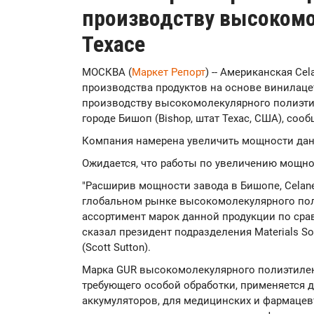
производству высокомо
Техасе
МОСКВА (
Маркет Репорт
) -- Американская Ce
производства продуктов на основе винилаце
производству высокомолекулярного полиэти
городе Бишоп (Bishop, штат Техас, США), соо
Компания намерена увеличить мощности данно
Ожидается, что работы по увеличению мощнос
"Расширив мощности завода в Бишопе, Celan
глобальном рынке высокомолекулярного пол
ассортимент марок данной продукции по срав
сказал президент подразделения Materials So
(Scott Sutton).
Марка GUR высокомолекулярного полиэтилен
требующего особой обработки, применяется 
аккумуляторов, для медицинских и фармацевт