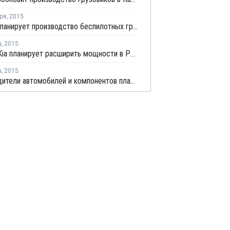
ря
,
2015
КАМАЗ планирует производство беспилотных грузовиков
а
,
2015
Hyundai-Kia планирует расширить мощности в России
а
,
2015
Производители автомобилей и компонентов планируют создать кластер в Петербурге