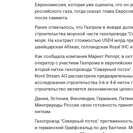
Еврокомиссия, которая уже оценила, что он 
российского газа, тогда сказал глава Еврос
после саммита.
Ранее отмечалось, что Газпром в январе до
строительства морской части газопровода "С
моря. На контракт стоимостью USD4 млрд пре
швейцарская Allseas, голландская Royal IHC 
Как сообщала компания Маркет Репорт, в октя
оператор с участием Газпрома и европейски
второй нитки газопровода "Северный поток".
Nord Stream AG рассмотрели предварительны
исследования строительства 3-й и 4-й ниток 
строительство является экономически целе
Дания, Эстония, Финляндия, Германия, Латви
Минприроды России свою готовность принять 
ниткам.
Газопровод "Северный поток" протяженность
и германский Грайфсвальд по дну Балтики. 