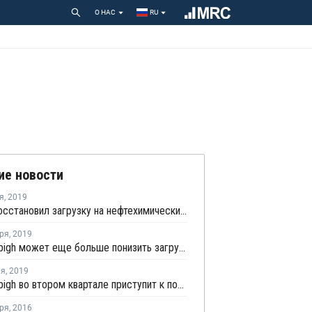
О НАС
RU
ие новости
я
,
2019
Yansab восстановил загрузку на нефтехимических заводах в Янбу
ря
,
2019
Petro Rabigh может еще больше понизить загрузку мощностей на крекинг-установке в Рабихе
ля
,
2019
Petro Rabigh во втором квартале приступит к поставкам ЭВА с нового завода ПВД/ЭВА в Рабихе
ря
,
2016