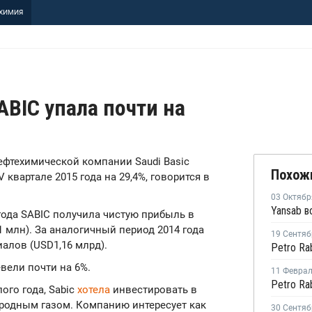
ХИМИЯ
BIC упала почти на
нефтехимической компании Saudi Basic
Похож
V квартале 2015 года на 29,4%, говорится в
03 Октябр
 года SABIC получила чистую прибыль в
1 млн). За аналогичный период 2014 года
19 Сентяб
иалов (USD1,16 млрд).
вели почти на 6%.
11 Февра
ого года, Sabic
хотела
инвестировать в
родным газом. Компанию интересует как
30 Сентяб