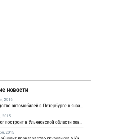
ие новости
ля
,
2016
Производство автомобилей в Петербурге в январе снизилось наполовину
я
,
2015
MAG Motor построит в Ульяновской области завод по производству автобусов и грузовиков
ря
,
2015
Volvo возобновит производство грузовиков в Калуге с 1 октября