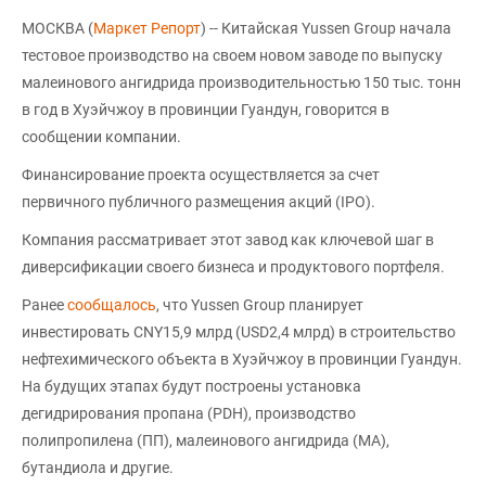
МОСКВА (
Маркет Репорт
) -- Китайская Yussen Group начала
тестовое производство на своем новом заводе по выпуску
малеинового ангидрида производительностью 150 тыс. тонн
в год в Хуэйчжоу в провинции Гуандун, говорится в
сообщении компании.
Финансирование проекта осуществляется за счет
первичного публичного размещения акций (IPO).
Компания рассматривает этот завод как ключевой шаг в
диверсификации своего бизнеса и продуктового портфеля.
Ранее
сообщалось
, что Yussen Group планирует
инвестировать CNY15,9 млрд (USD2,4 млрд) в строительство
нефтехимического объекта в Хуэйчжоу в провинции Гуандун.
На будущих этапах будут построены установка
дегидрирования пропана (PDH), производство
полипропилена (ПП), малеинового ангидрида (MA),
бутандиола и другие.