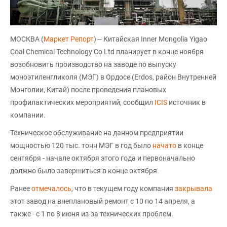
МОСКВА (
Маркет Репорт
) -- Китайская Inner Mongolia Yigao
Coal Chemical Technology Co Ltd планирует в конце ноября
возобновить производство на заводе по выпуску
моноэтиленгликоля (МЭГ) в Ордосе (Erdos, район Внутренней
Монголии, Китай) после проведения плановых
профилактических мероприятий, сообщил
ICIS
источник в
компании.
Техническое обслуживание на данном предприятии
мощностью 120 тыс. тонн МЭГ в год было
начато
в конце
сентября - начале октября этого года и первоначально
должно было завершиться в конце октября.
Ранее
отмечалось
, что в текущем году компания
закрывала
этот завод на внеплановый ремонт с 10 по 14 апреля, а
также - с 1 по 8 июня из-за технических проблем.