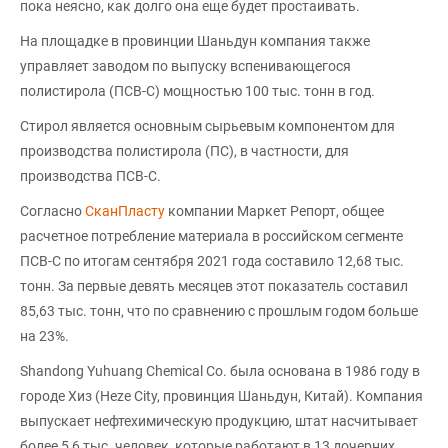
пока неясно, как долго она еще будет простаивать.
На площадке в провинции Шаньдун компания также
управляет заводом по выпуску вспенивающегося
полистирола (ПСВ-С) мощностью 100 тыс. тонн в год.
Стирол является основным сырьевым компонентом для
производства полистирола (ПС), в частности, для
производства ПСВ-С.
Согласно
СканПласту
компании Маркет Репорт, общее
расчетное потребление материала в российском сегменте
ПСВ-С по итогам сентября 2021 года составило 12,68 тыс.
тонн. За первые девять месяцев этот показатель составил
85,63 тыс. тонн, что по сравнению с прошлым годом больше
на 23%.
Shandong Yuhuang Chemical Co. была основана в 1986 году в
городе Хиз (Heze City, провинция Шаньдун, Китай). Компания
выпускает нефтехимическую продукцию, штат насчитывает
более 5,6 тыс. человек, которые работают в 13 дочерних