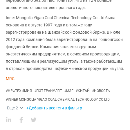
переработано 592,56 тыс. тонн ПЭТ, что на 12% больше
аналогичного показателя прошлого года.
Inner Mongolia Yigao Coal Chemical Technology Co Ltd была
основана в августе 1997 года и в том же году
зарегистрирована на Шанхайской фондовой бирже. В июле
2012 года компания была зарегистрирована на Гонконгской
фондовой бирже. Компания является крупным
энергетическим предприятием, в основном производящим,
поставляющим и реализующим уголь, а также работающим
в отрасли производства нефтехимической продукции из угля.
MRC
#
НЕФТЕХИМИЯ
#
ПЭТ-ГРАНУЛЯТ
#
МЭГ
#
КИТАЙ
#
НОВОСТЬ
#
INNER MONGOLIA YIGAO COAL CHEMICAL TECHNOLOGY CO LTD
Еще
2
+Добавить все теги в фильтр