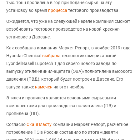
тыс. тонн пропилена в год при подаче сырья на эту
установку во время
процесса
тестового производства.
Ожидается, что уже на следующей неделе компания сможет
возобновить тестовое производство на новой крекинг-
установке в Даэсане.
Как сообщала компания Маркет Репорт, в ноябре 2019 года
Hyundai Chemical
выбрала
технологию американской
LyondellBasell Lupotech T для своего нового завода по
выпуску этилен-винил-ацетата (ЭВА)/полиэтилена высокого
давления (ПВД), который будет построен в Даэсане. Его
запуск также
намечен
на этот ноябрь.
Этилен и пропилен являются основными сырьевыми
компонентами для производства полиэтилена (ПЭ) и
пропилена (ПП).
Согласно
СканПласту
компании Маркет Репорт, расчетное
потребление ПЭ в России составило по итогам девяти