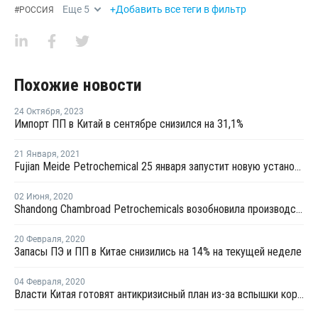
Еще
5
+Добавить все теги в фильтр
#
РОССИЯ
Похожие новости
24 Октября
,
2023
Импорт ПП в Китай в сентябре снизился на 31,1%
21 Января
,
2021
Fujian Meide Petrochemical 25 января запустит новую установку дегидрирования пропана в Китае
02 Июня
,
2020
Shandong Chambroad Petrochemicals возобновила производство пропилена в Биньчжоу
20 Февраля
,
2020
Запасы ПЭ и ПП в Китае снизились на 14% на текущей неделе
04 Февраля
,
2020
Власти Китая готовят антикризисный план из-за вспышки коронавируса