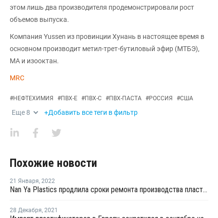
этом лишь два производителя продемонстрировали рост
объемов выпуска.
Компания Yussen из провинции Хунань в настоящее время в
основном производит метил-трет-бутиловый эфир (МТБЭ),
МА и изооктан.
MRC
#
НЕФТЕХИМИЯ
#
ПВХ-Е
#
ПВХ-С
#
ПВХ-ПАСТА
#
РОССИЯ
#
США
Еще
8
+Добавить все теги в фильтр
Похожие новости
21 Января
,
2022
Nan Ya Plastics продлила сроки ремонта производства пластификаторов на Тайване
28 Декабря
,
2021