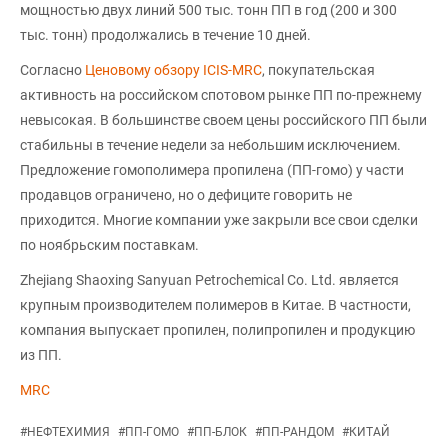
мощностью двух линий 500 тыс. тонн ПП в год (200 и 300
тыс. тонн) продолжались в течение 10 дней.
Согласно
Ценовому обзору ICIS-MRC
, покупательская
активность на российском спотовом рынке ПП по-прежнему
невысокая. В большинстве своем цены российского ПП были
стабильны в течение недели за небольшим исключением.
Предложение гомополимера пропилена (ПП-гомо) у части
продавцов ограничено, но о дефиците говорить не
приходится. Многие компании уже закрыли все свои сделки
по ноябрьским поставкам.
Zhejiang Shaoxing Sanyuan Petrochemical Co. Ltd. является
крупным производителем полимеров в Китае. В частности,
компания выпускает пропилен, полипропилен и продукцию
из ПП.
MRC
#
НЕФТЕХИМИЯ
#
ПП-ГОМО
#
ПП-БЛОК
#
ПП-РАНДОМ
#
КИТАЙ