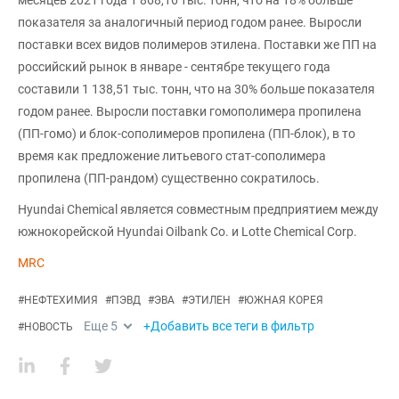
месяцев 2021 года 1 868,16 тыс. тонн, что на 18% больше
показателя за аналогичный период годом ранее. Выросли
поставки всех видов полимеров этилена. Поставки же ПП на
российский рынок в январе - сентябре текущего года
составили 1 138,51 тыс. тонн, что на 30% больше показателя
годом ранее. Выросли поставки гомополимера пропилена
(ПП-гомо) и блок-сополимеров пропилена (ПП-блок), в то
время как предложение литьевого стат-сополимера
пропилена (ПП-рандом) существенно сократилось.
Hyundai Chemical является совместным предприятием между
южнокорейской Hyundai Oilbank Co. и Lotte Chemical Corp.
MRC
#
НЕФТЕХИМИЯ
#
ПЭВД
#
ЭВА
#
ЭТИЛЕН
#
ЮЖНАЯ КОРЕЯ
Еще
5
+Добавить все теги в фильтр
#
НОВОСТЬ