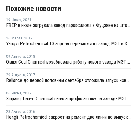
Похожие новости
19 Июля
,
2021
FREP в июле загрузила завод параксилола в Фуцзяне на штатном уровне
26 Марта
,
2019
Yangzi Petrochemical 13 апреля перезапустит завод МЭГ в Китае после планового ремонта
09 Августа
,
2018
Qianxi Coal Chemical возобновила работу нового завода МЭГ в Цяньси после профилактики
29 Августа
,
2017
Reliance до первой половины сентября отложила запуск нового завода МЭГ в Джамнагаре
06 Июня
,
2017
Xinjiang Tianye Chemical начала профилактику на заводе МЭГ в Китае
23 Августа
,
2016
Hengli Petrochemical закроет на ремонт две линии по выпуску ТФК в сентябре-октябре