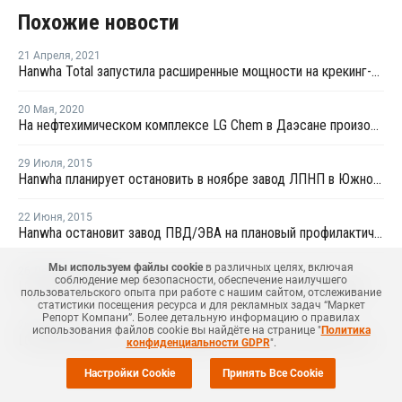
Похожие новости
21 Апреля
,
2021
Hanwha Total запустила расширенные мощности на крекинг-установке в Даэсане
20 Мая
,
2020
На нефтехимическом комплексе LG Chem в Даэсане произошел пожар
29 Июля
,
2015
Hanwha планирует остановить в ноябре завод ЛПНП в Южной Корее на профилактику
22 Июня
,
2015
Hanwha остановит завод ПВД/ЭВА на плановый профилактический ремонт
Мы используем файлы cookie
в различных целях, включая
26 Декабря
,
2013
соблюдение мер безопасности, обеспечение наилучшего
LG Chem остановит завод стирола на профилактику в марте 2014 года
пользовательского опыта при работе с нашим сайтом, отслеживание
статистики посещения ресурса и для рекламных задач “Маркет
Репорт Компани”. Более детальную информацию о правилах
26 Июля
,
2013
использования файлов cookie вы найдёте на странице "
Политика
LG Chem нарастила чистую прибыль во втором квартале 2013 года на 7,2%
конфиденциальности GDPR
".
Настройки Cookie
Принять Все Cookie