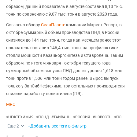
образом, данный показатель в августе составил 8,13 тыс.
тонн по сравнению с 9,07 тыс. тонн в августе 2020 года.
Согласно обзору
СканПласте
компании Маркет Репорт, в
октябре суммарный объем производства ПНД в России
снизился до 144 тыс. тонн, тогда как месяцем ранее этот
показатель составил 146,4 тыс. тонн, на профилактике
стояли мощности Казаньоргсинтеза и Ставролена. Таким
образом, по итогам января - октября текущего года
суммарный объем выпуска ПНД достиг уровня 1,618 млн
тонн против 1,506 млн тонн годом ранее. Вырос выпуск
только у ЗапСибНефтехима, три остальных производителя
снизили наработку полиэтилена (ПЭ).
MRC
#
НЕФТЕХИМИЯ
#
ПЭНД
#
ТАЙВАНЬ
#
РОССИЯ
#
НОВОСТЬ
#
ПЭ
Еще
2
+Добавить все теги в фильтр