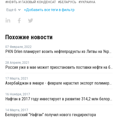
#
НЕФТЬ И ГАЗОВЫЙ КОНДЕНСАТ
#
БЕЛАРУСЬ
#
УКРАИНА
Еще
6
+Добавить все теги в фильтр
Похожие новости
07 Февраля
,
2022
PKN Orlen планирует возить нефтепродукты из Литвы на Украину через Польшу из-за запрета Беларуси
28 Апреля
,
2021
Россия уже в мае может приостановить поставки нефти на белорусский НПЗ Нафтан
17 Марта
,
2021
Азербайджан в январе - феврале нарастил экспорт полимерной продукции более чем наполовину
16 Ноября
,
2017
Нафтан в 2017 году инвестирует в развитие 314,2 млн белорусских рублей
14 Марта
,
2017
Белорусский "Нафтан" получил нового гендиректора