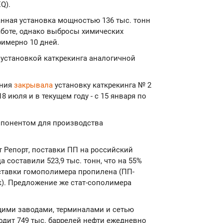
Q).
анная установка мощностью 136 тыс. тонн
аботе, однако выбросы химических
римерно 10 дней.
 установкой каткрекинга аналогичной
ания
закрывала
установку каткрекинга № 2
8 июля и в текущем году - с 15 января по
понентом для производства
 Репорт, поставки ПП на российский
 составили 523,9 тыс. тонн, что на 55%
ставки гомополимера пропилена (ПП-
к). Предложение же стат-сополимера
щими заводами, терминалами и сетью
дит 749 тыс. баррелей нефти ежедневно