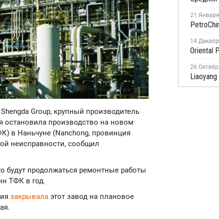
21 Январ
14 Декаб
26 Октябр
an Shengda Group, крупный производитель
ня остановила производство на новом
К) в Наньчуне (Nanchong, провинция
кой неисправности, сообщил
го будут продолжаться ремонтные работы
н ТФК в год.
ния
закрывала
этот завод на плановое
ая.