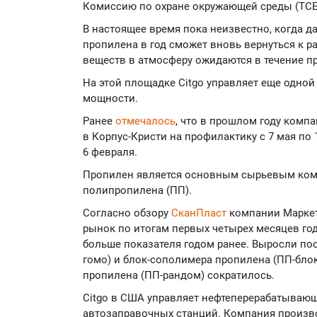
Комиссию по охране окружающей среды (TCE
В настоящее время пока неизвестно, когда д
пропилена в год сможет вновь вернуться к р
веществ в атмосферу ожидаются в течение п
На этой площадке Citgo управляет еще одной
мощности.
Ранее
отмечалось
, что в прошлом году комп
в Корпус-Кристи на профилактику с 7 мая по 1
6 февраля.
Пропилен является основным сырьевым ком
полипропилена (ПП).
Согласно обзору
СканПласт
компании Маркет
рынок по итогам первых четырех месяцев года
больше показателя годом ранее. Выросли по
гомо) и блок-сополимера пропилена (ПП-бло
пропилена (ПП-рандом) сократилось.
Citgo в США управляет нефтеперерабатываю
автозаправочных станций. Компания произво