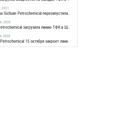
я
,
2021
PetroChina Sichuan Petrochemical перезапустила завод параксилола в Китае
ря
,
2020
Oriental Petrochemical загрузила линию ТФК в Шанхае на полную мощность после перезапуска
я
,
2020
Liaoyang Petrochemical 15 октября закроет линию параксилола № 2 в Ляонине на плановый ремонт