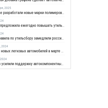
ря
,
2025
В СИБУРе разработали новые марки полимеров повышенной прочности
024
Госдума предложила ежегодно повышать утильсбор на все автомобили
024
Новые правила по утильсбору замедлили российский авторынок в апреле
,
2024
Продажи новых легковых автомобилей в марте вернулись на докризисный уровень
2024
В России усилили поддержку автокомпонентных производств деньгами ФРП