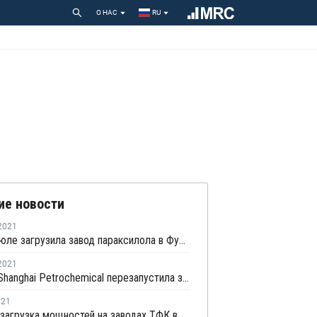
О НАС
RU
ие новости
2021
FREP в июле загрузила завод параксилола в Фуцзяне на штатном уровне
2021
Sinopec Shanghai Petrochemical перезапустила завод параксилола № 1 после планового ремонта
021
Средняя загрузка мощностей на заводах ТФК в Китае выросла в начале мая на 3%