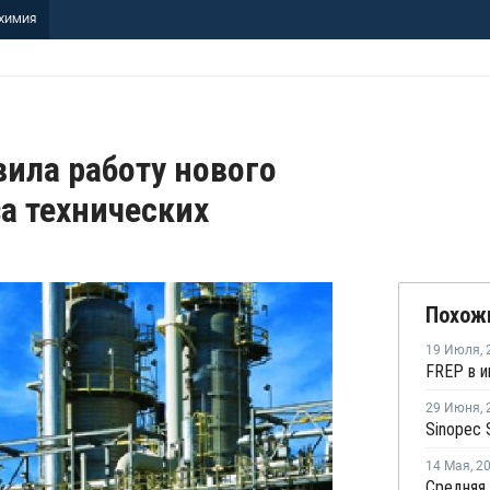
ХИМИЯ
вила работу нового
за технических
Похож
19 Июля
,
29 Июня
,
14 Мая
,
2