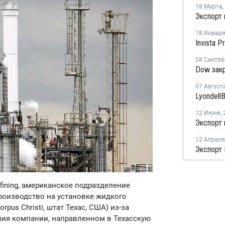
18 Марта
,
18 Январ
04 Сентяб
07 Август
12 Июня
,
Экспорт 
12 Апреля
Refining, американское подразделение
роизводство на установке жидкого
pus Christi, штат Техас, США) из-за
ения компании, направленном в Техасскую