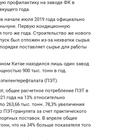
ую профилактику на заводе ФК в
текущего года.
p в начале июля 2019 года официально
аньчуне. Первую кондиционную
 того же года. Строительство же нового
апуск был отложен из-за нехватки сырья.
м порядке поставляет сырье для работы
чном Китае находился лишь один завод
щностью 900 тыс. тонн в год.
этилентерефталата (ПЭТ).
т, общее расчетное потребление ПЭТ в
021 года на 13% относительно
о 263,66 тыс. тонн. 78,3% увеличения
 ПЭТ-гранулята за счет практического
портных поставок. В апреле общее
тонн, что на 34% больше показателя того