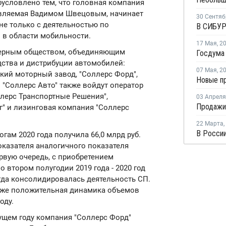
условлено тем, что головная компания
главляемая Вадимом Швецовым, начинает
30 Сентяб
не только с деятельностью по
 в области мобильности.
17 Мая
,
2
нерным обществом, объединяющим
ства и дистрибуции автомобилей:
07 Мая
,
2
ий моторный завод, "Соллерс Форд",
 "Соллерс Авто" также войдут оператор
ллерс Транспортные Решения",
03 Апреля
" и лизинговая компания "Соллерс
22 Марта
,
тогам 2020 года получила 66,0 млрд руб.
оказателя аналогичного показателя
ервую очередь, с приобретением
 втором полугодии 2019 года - 2020 год
да консолидировалась деятельность СП.
акже положительная динамика объемов
оду.
ущем году компания "Соллерс Форд"