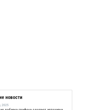
ие новости
я
,
2025
Небольшая добавка графена сделает автозапчасти на 20 % прочнее и на 18 % легче