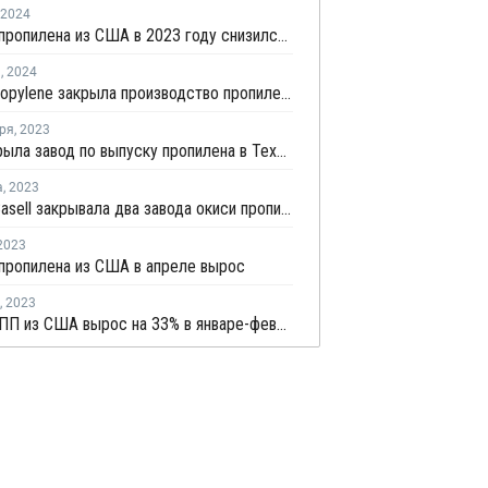
2024
Экспорт пропилена из США в 2023 году снизился на 3%
я
,
2024
Invista Propylene закрыла производство пропилена в Техасе
ря
,
2023
Dow закрыла завод по выпуску пропилена в Техасе на ремонт
а
,
2023
LyondellBasell закрывала два завода окиси пропилена и стирола в США и Европе на ремонт в июле-августе
2023
пропилена из США в апреле вырос
,
2023
Экспорт ПП из США вырос на 33% в январе-феврале