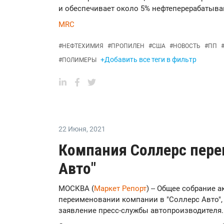
и обеспечивает около 5% нефтеперерабатыв
MRC
#
НЕФТЕХИМИЯ
#
ПРОПИЛЕН
#
США
#
НОВОСТЬ
#
ПП
+Добавить все теги в фильтр
#
ПОЛИМЕРЫ
22 Июня
,
2021
Компания Соллерс пере
Авто"
МОСКВА (
Маркет Репорт
) -- Общее собрание
переименовании компании в "Соллерс Авто"
заявление пресс-службы автопроизводителя.