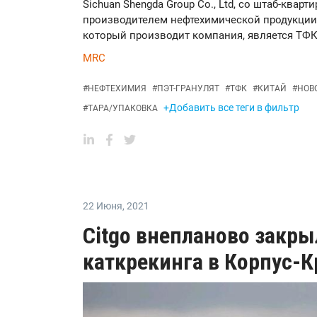
Sichuan Shengda Group Co., Ltd, со штаб-квар
производителем нефтехимической продукции 
который производит компания, является ТФК
MRC
#
НЕФТЕХИМИЯ
#
ПЭТ-ГРАНУЛЯТ
#
ТФК
#
КИТАЙ
#
НОВ
+Добавить все теги в фильтр
#
ТАРА/УПАКОВКА
22 Июня
,
2021
Citgo внепланово закры
каткрекинга в Корпус-К