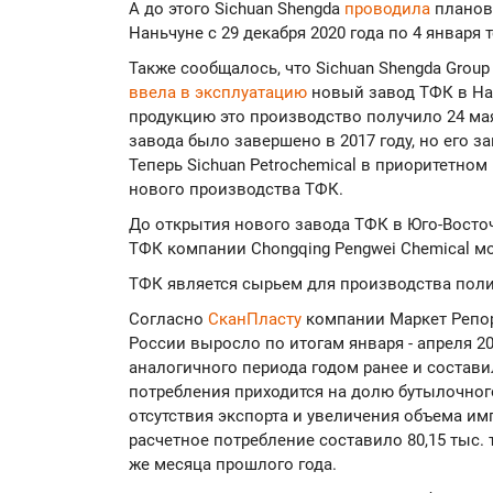
А до этого Sichuan Shengda
проводила
планов
Наньчуне с 29 декабря 2020 года по 4 января 
Также сообщалось, что Sichuan Shengda Grou
ввела в эксплуатацию
новый завод ТФК в Н
продукцию это производство получило 24 мая
завода было завершено в 2017 году, но его з
Теперь Sichuan Petrochemical в приоритетно
нового производства ТФК.
До открытия нового завода ТФК в Юго-Восто
ТФК компании Chongqing Pengwei Chemical мо
ТФК является сырьем для производства поли
Согласно
СканПласту
компании Маркет Репор
России выросло по итогам января - апреля 2
аналогичного периода годом ранее и составил
потребления приходится на долю бутылочного
отсутствия экспорта и увеличения объема им
расчетное потребление составило 80,15 тыс. 
же месяца прошлого года.