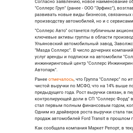
Согласно заявлению, новое наименование об
"Соллерс Груп" (ранее - ООО "Эрфикс"), воз
развивать новые виды бизнесов, связанных 
производству автомобилей, но и с сервисами
"Соллерс Авто" останется публичным акцио
ключевые активы группы в области производ
Ульяновский автомобильный завод, Заволжск
"Мазда Соллерс". В число дочерних компаний
услуг аренды и подписки на автомобили "Со
инжиниринговый центр "Соллерс Инжиниринг
Автопарк".
Ранее
отмечалось
, что Группа "Соллерс" по и
чистой выручки по МСФО, что на 14% выше п
предыдущего года. Рост выручки связан, в п
контролирующей доли в СП "Соллерс Форд" во
стал первым полным финансовым годом, ког
Одним из драйверов роста выручки стала т
продаж автомобилей Ford Transit в прошлом г
Как сообщала компания Маркет Репорт, в тек