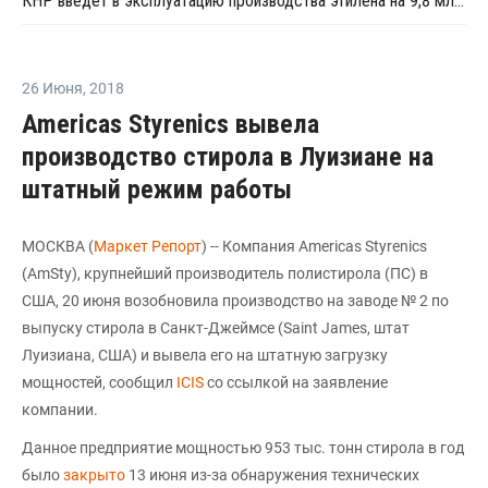
КНР введет в эксплуатацию производства этилена на 9,8 млн тонн в 2025 году
26 Июня
,
2018
Americas Styrenics вывела
производство стирола в Луизиане на
штатный режим работы
МОСКВА (
Маркет Репорт
) -- Компания Americas Styrenics
(AmSty), крупнейший производитель полистирола (ПС) в
США, 20 июня возобновила производство на заводе № 2 по
выпуску стирола в Санкт-Джеймсе (Saint James, штат
Луизиана, США) и вывела его на штатную загрузку
мощностей, сообщил
ICIS
со ссылкой на заявление
компании.
Данное предприятие мощностью 953 тыс. тонн стирола в год
было
закрыто
13 июня из-за обнаружения технических