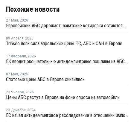
Похожие новости
27 Мая
,
2026
Европейский АБС дорожает, азиатские котировки остаются более стабильными
09 Апреля
,
2026
Trinseo повысила апрельские цены ПС, АБС и САН в Европе
17 Февраля
,
2026
ЕК вводит окончательные антидемпинговые пошлины на АБС-пластик из Южной Кореи и Тайваня
07 Мая
,
2025
Спотовые цены АБС в Европе снизились
23 Января
,
2025
Цены АБС растут в Европе на фоне спроса на автомобили
23 Декабря
,
2024
ЕС начал антидемпинговое расследование в отношении импорта АБС-пластика из Южной Кореи и Тайваня