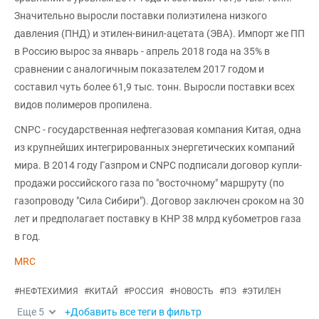
Значительно выросли поставки полиэтилена низкого
давления (ПНД) и этилен-винил-ацетата (ЭВА). Импорт же ПП
в Россию вырос за январь - апрель 2018 года на 35% в
сравнении с аналогичным показателем 2017 годом и
составил чуть более 61,9 тыс. тонн. Выросли поставки всех
видов полимеров пропилена.
CNPC - государственная нефтегазовая компания Китая, одна
из крупнейших интегрированных энергетических компаний
мира. В 2014 году Газпром и CNPC подписали договор купли-
продажи российского газа по "восточному" маршруту (по
газопроводу "Сила Сибири"). Договор заключен сроком на 30
лет и предполагает поставку в КНР 38 млрд кубометров газа
в год.
MRC
#
НЕФТЕХИМИЯ
#
КИТАЙ
#
РОССИЯ
#
НОВОСТЬ
#
ПЭ
#
ЭТИЛЕН
Еще
5
+Добавить все теги в фильтр