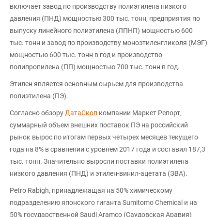
включает завод по производству полиэтилена низкого
давления (ПНД) мощностью 300 тыс. тонн, предприятия по
выпуску линейного полиэтилена (ЛПНП) мощностью 600
тыс. тонн и завод по производству моноэтиленгликоля (МЭГ)
мощностью 600 тыс. тонн в год и производство
полипропилена (ПП) мощностью 700 тыс. тонн в год.
Этилен является основным сырьем для производства
полиэтилена (ПЭ).
Согласно обзору
ДатаСкоп
компании Маркет Репорт,
суммарный объем внешних поставок ПЭ на российский
рынок вырос по итогам первых четырех месяцев текущего
года на 8% в сравнении с уровнем 2017 года и составил 187,3
тыс. тонн. Значительно выросли поставки полиэтилена
низкого давления (ПНД) и этилен-винил-ацетата (ЭВА).
Petro Rabigh, принадлежащая на 50% химическому
подразделению японского гиганта Sumitomo Chemical и на
50% государственной Saudi Aramco (Саудовская Аравия)