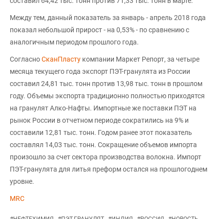
составил 64,42 тыс. тонн против 71,33 тыс. тонн в марте.
Между тем, данный показатель за январь - апрель 2018 года
показал небольшой прирост - на 0,53% - по сравнению с
аналогичным периодом прошлого года.
Согласно
СканПласту
компании Маркет Репорт, за четыре
месяца текущего года экспорт ПЭТ-гранулята из России
составил 24,81 тыс. тонн против 13,98 тыс. тонн в прошлом
году. Объемы экспорта традиционно полностью приходятся
на гранулят Алко-Нафты. Импортные же поставки ПЭТ на
рынок России в отчетном периоде сократились на 9% и
составили 12,81 тыс. тонн. Годом ранее этот показатель
составлял 14,03 тыс. тонн. Сокращение объемов импорта
произошло за счет сектора производства волокна. Импорт
ПЭТ-гранулята для литья преформ остался на прошлогоднем
уровне.
MRC