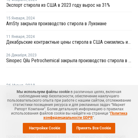
Экспорт стирола из США в 2023 году вырос на 31%
15 Января
,
2024
AmSty закрыла производство стирола в Луизиане
11 Января
,
2024
Декабрьские контрактные цены стирола в США снизились из-за слабого спроса
26 Декабря
,
2023
Sinopec Qilu Petrochemical закрыла производство стирола в Китае на ремонт
26 Июня
,
2018
Мы используем файлы cookie
в различных целях, включая
PetroChina Sichuan PC возобновила
соблюдение мер безопасности, обеспечение наилучшего
пользовательского опыта при работе с нашим сайтом, отслеживание
производство бутадиена в Китае
статистики посещения ресурса и для рекламных задач “Маркет
Репорт Компани”. Более детальную информацию о правилах
использования файлов cookie вы найдёте на странице "
Политика
конфиденциальности GDPR
".
МОСКВА (
Маркет Репорт
) -- Китайская PetroChina Sichuan PC,
"дочерняя" компания PetroChina, 24 июня возобновила
Настройки Cookie
Принять Все Cookie
производство бутадиена в Пэнчжоу (Pengzhou, провинция