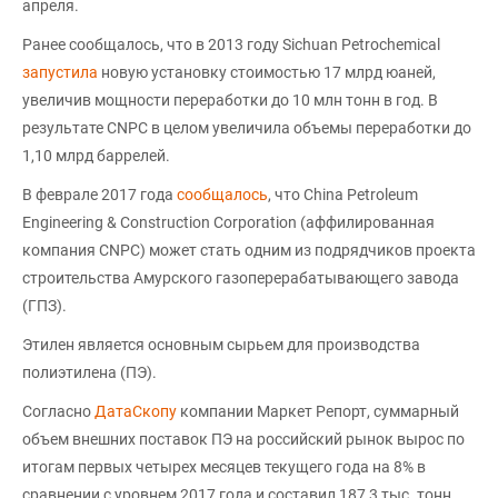
апреля.
Ранее сообщалось, что в 2013 году Sichuan Petrochemical
запустила
новую установку стоимостью 17 млрд юаней,
увеличив мощности переработки до 10 млн тонн в год. В
результате CNPC в целом увеличила объемы переработки до
1,10 млрд баррелей.
В феврале 2017 года
сообщалось
, что China Petroleum
Engineering & Construction Corporation (аффилированная
компания CNPC) может стать одним из подрядчиков проекта
строительства Амурского газоперерабатывающего завода
(ГПЗ).
Этилен является основным сырьем для производства
полиэтилена (ПЭ).
Согласно
ДатаСкопу
компании Маркет Репорт, суммарный
объем внешних поставок ПЭ на российский рынок вырос по
итогам первых четырех месяцев текущего года на 8% в
сравнении с уровнем 2017 года и составил 187,3 тыс. тонн.