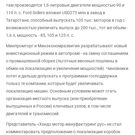
там производятся 1,6-литровые двигатели мощностью 90 и
110 л. с. Ford Sollers вложил USD275 млн в завод в
Татарстане, способный выпускать 105 тыс. моторов в год с
возможностью увеличить выпуск до 200 тыс.; тот же объем -
1,6 л, мощность - 85, 105 и 125 л. с.
Минпромторг и Минэкономразвития разрабатывают новый
инвестиционный режим в автопроме - на смену соглашениям
о промышленной сборке (льготные ввозные пошлины в
обмен на локализацию и увеличение мощностей). Чиновники
хотят и дальше допускать к программам господдержки
только те компании, которые будет увеличивать
локализацию машин. Основным условием может стать
организация местного выпуска (или приобретение
выпущенных в России) ключевых узлов, в том числе
двигателей и трансмиссий.
Представитель «Хендэ мотор мануфактуринг рус» не стал
комментировать предположение о локализации коробок