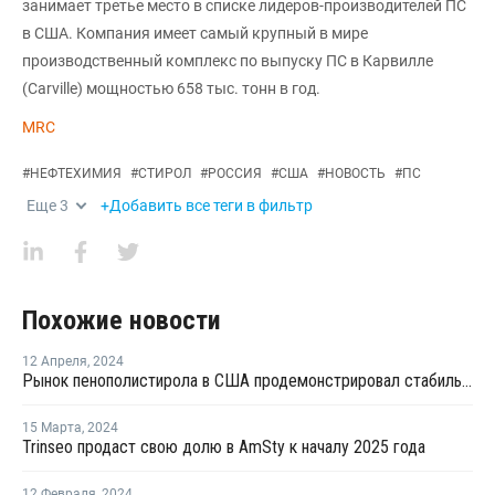
занимает третье место в списке лидеров-производителей ПС
в США. Компания имеет самый крупный в мире
производственный комплекс по выпуску ПС в Карвилле
(Carville) мощностью 658 тыс. тонн в год.
MRC
#
НЕФТЕХИМИЯ
#
СТИРОЛ
#
РОССИЯ
#
США
#
НОВОСТЬ
#
ПС
Еще
3
+Добавить все теги в фильтр
Похожие новости
12 Апреля
,
2024
Рынок пенополистирола в США продемонстрировал стабильность и устойчивость в марте
15 Марта
,
2024
Trinseo продаст свою долю в AmSty к началу 2025 года
12 Февраля
,
2024