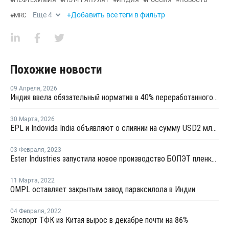
#
НЕФТЕХИМИЯ
#
ПЭТ-ГРАНУЛЯТ
#
ИНДИЯ
#
РОССИЯ
#
НОВОСТЬ
Еще
4
+Добавить все теги в фильтр
#
MRC
Похожие новости
09 Апреля
,
2026
Индия ввела обязательный норматив в 40% переработанного ПЭТ для пищевой упаковки
30 Марта
,
2026
EPL и Indovida India объявляют о слиянии на сумму USD2 млрд для создания многоформатной упаковочной компании
03 Февраля
,
2023
Ester Industries запустила новое производство БОПЭТ пленки в Индии
11 Марта
,
2022
OMPL оставляет закрытым завод параксилола в Индии
04 Февраля
,
2022
Экспорт ТФК из Китая вырос в декабре почти на 86%