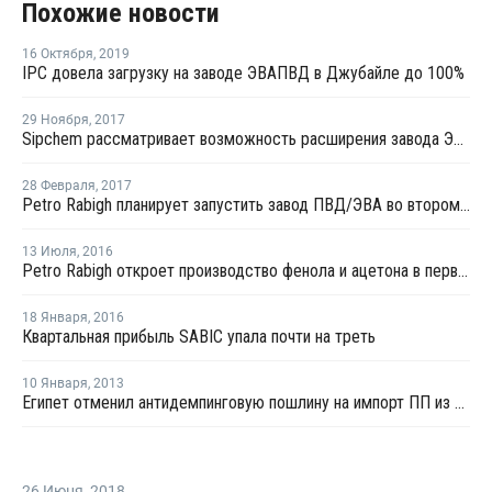
Похожие новости
16 Октября
,
2019
IPC довела загрузку на заводе ЭВАПВД в Джубайле до 100%
29 Ноября
,
2017
Sipchem рассматривает возможность расширения завода ЭВА/ПВД в Джубайле
28 Февраля
,
2017
Petro Rabigh планирует запустить завод ПВД/ЭВА во втором-третьем квартале 2017 года
13 Июля
,
2016
Petro Rabigh откроет производство фенола и ацетона в первом квартале 2017 года
18 Января
,
2016
Квартальная прибыль SABIC упала почти на треть
10 Января
,
2013
Египет отменил антидемпинговую пошлину на импорт ПП из Саудовской Аравии
26 Июня
,
2018