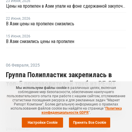
23 Июня
,
2026
Цены на пропилен в Азии упали на фоне сдержанной закупочной активности
22 Июня
,
2026
В Азии цены на пропилен снизились
15 Июня
,
2026
В Азии снизились цены на пропилен
06 Февраля
,
2025
Группа Полипластик закрепилась в
топ-5 производителей труб из PE-RT
Мы используем файлы cookie
в различных целях, включая
соблюдение мер безопасности, обеспечение наилучшего
пользовательского опыта при работе с нашим сайтом, отслеживание
Маркет Репорт
-- Завод "АНД ГАЗТРУБПЛАСТ" (входит в
статистики посещения ресурса и для рекламных задач “Маркет
Репорт Компани”. Более детальную информацию о правилах
Группу Полипластик) в 2024 году произвел свыше 8 млн м
использования файлов cookie вы найдёте на странице "
Политика
конфиденциальности GDPR
".
труб малого диаметра из термостойкого полиэтилена PE-RT
(polyethylene of raised temperature, ПЭ-ВТ), что стало
Настройки Cookie
Принять Все Cookie
рекордом для Полипластика и позволило компании