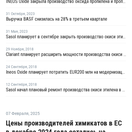
INEOS Oxide закрыла производство оксида пропилена и пропиленгликолей в Германии
31 Октября
,
2023
Выручка BASF снизилась на 28% в третьем квартале
31 Мая
,
2023
Sasol планирует в сентябре закрыть производство окиси этилена в Германии на ремонт
29 Ноября
,
2018
Clariant планирует расширить мощности производства окиси этилена в Гендорфе
24 Сентября
,
2018
Ineos Oxide планирует потратить EUR200 млн на модернизацию производства окиси этилена в Европе
12 Сентября
,
2018
Sasol начал плановый ремонт производства окиси этилена в Германии
07 Февраля
,
2025
Цены производителей химикатов в ЕС
в декабре 2024 года остались на