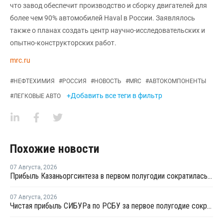
что завод обеспечит производство и сборку двигателей для
более чем 90% автомобилей Haval в России. Заявлялось
также о планах создать центр научно-исследовательских и
опытно-конструкторских работ.
mrc.ru
#
НЕФТЕХИМИЯ
#
РОССИЯ
#
НОВОСТЬ
#
MRC
#
АВТОКОМПОНЕНТЫ
+Добавить все теги в фильтр
#
ЛЕГКОВЫЕ АВТО
Похожие новости
07 Августа
,
2026
Прибыль Казаньоргсинтеза в первом полугодии сократилась более чем в 2 раза
07 Августа
,
2026
Чистая прибыль СИБУРа по РСБУ за первое полугодие сократилась в 3,6 раза