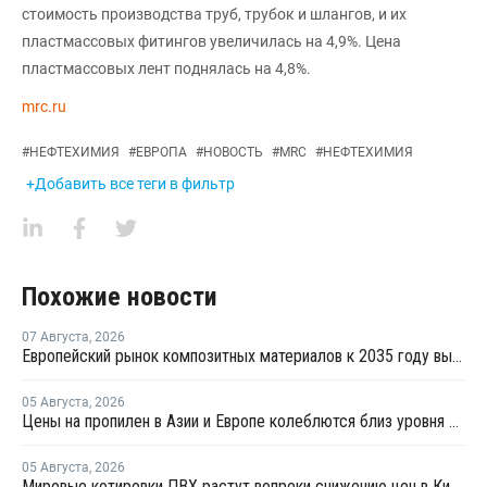
стоимость производства труб, трубок и шлангов, и их
пластмассовых фитингов увеличилась на 4,9%. Цена
пластмассовых лент поднялась на 4,8%.
mrc.ru
#
НЕФТЕХИМИЯ
#
ЕВРОПА
#
НОВОСТЬ
#
MRC
#
НЕФТЕХИМИЯ
+Добавить все теги в фильтр
Похожие новости
07 Августа
,
2026
Европейский рынок композитных материалов к 2035 году вырастет до USD47,5 млрд
05 Августа
,
2026
Цены на пропилен в Азии и Европе колеблются близ уровня в USD1000
05 Августа
,
2026
Мировые котировки ПВХ растут вопреки снижению цен в Китае