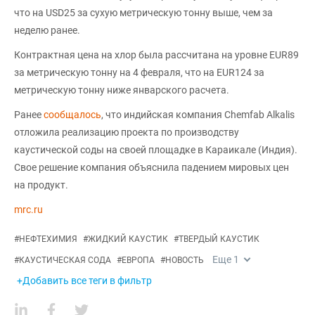
что на USD25 за сухую метрическую тонну выше, чем за
неделю ранее.
Контрактная цена на хлор была рассчитана на уровне EUR89
за метрическую тонну на 4 февраля, что на EUR124 за
метрическую тонну ниже январского расчета.
Ранее
сообщалось
, что индийская компания Chemfab Alkalis
отложила реализацию проекта по производству
каустической соды на своей площадке в Караикале (Индия).
Свое решение компания объяснила падением мировых цен
на продукт.
mrc.ru
#
НЕФТЕХИМИЯ
#
ЖИДКИЙ КАУСТИК
#
ТВЕРДЫЙ КАУСТИК
Еще
1
#
КАУСТИЧЕСКАЯ СОДА
#
ЕВРОПА
#
НОВОСТЬ
+Добавить все теги в фильтр