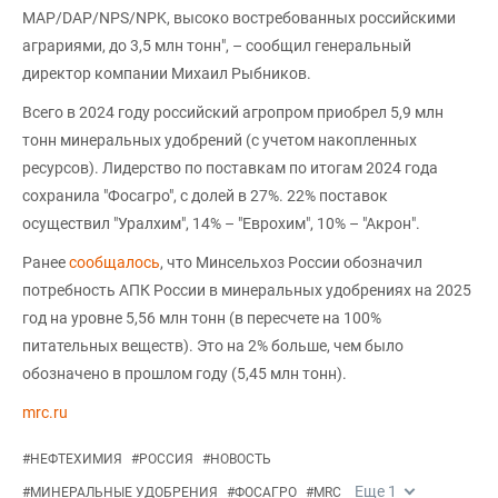
MAP/DAP/NPS/NPK, высоко востребованных российскими
аграриями, до 3,5 млн тонн", – сообщил генеральный
директор компании Михаил Рыбников.
Всего в 2024 году российский агропром приобрел 5,9 млн
тонн минеральных удобрений (с учетом накопленных
ресурсов). Лидерство по поставкам по итогам 2024 года
сохранила "Фосагро", с долей в 27%. 22% поставок
осуществил "Уралхим", 14% – "Еврохим", 10% – "Акрон".
Ранее
сообщалось
, что Минсельхоз России обозначил
потребность АПК России в минеральных удобрениях на 2025
год на уровне 5,56 млн тонн (в пересчете на 100%
питательных веществ). Это на 2% больше, чем было
обозначено в прошлом году (5,45 млн тонн).
mrc.ru
#
НЕФТЕХИМИЯ
#
РОССИЯ
#
НОВОСТЬ
Еще
1
#
МИНЕРАЛЬНЫЕ УДОБРЕНИЯ
#
ФОСАГРО
#
MRC