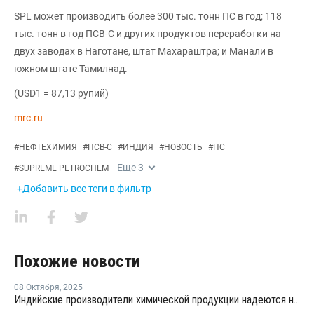
SPL может производить более 300 тыс. тонн ПС в год; 118
тыс. тонн в год ПСВ-С и других продуктов переработки на
двух заводах в Наготане, штат Махараштра; и Манали в
южном штате Тамилнад.
(USD1 = 87,13 рупий)
mrc.ru
#
НЕФТЕХИМИЯ
#
ПСВ-С
#
ИНДИЯ
#
НОВОСТЬ
#
ПС
Еще
3
#
SUPREME PETROCHEM
+Добавить все теги в фильтр
Похожие новости
08 Октября
,
2025
Индийские производители химической продукции надеются на рост спроса после реформы налога на товары и услуги