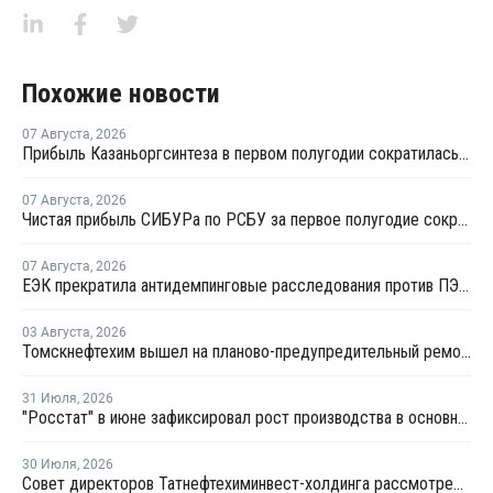
Похожие новости
07 Августа
,
2026
Прибыль Казаньоргсинтеза в первом полугодии сократилась более чем в 2 раза
07 Августа
,
2026
Чистая прибыль СИБУРа по РСБУ за первое полугодие сократилась в 3,6 раза
07 Августа
,
2026
ЕЭК прекратила антидемпинговые расследования против ПЭ и ПП из Азербайджана и Туркменистана
03 Августа
,
2026
Томскнефтехим вышел на планово-предупредительный ремонт
31 Июля
,
2026
"Росстат" в июне зафиксировал рост производства в основных группах пластмасс
30 Июля
,
2026
Совет директоров Татнефтехиминвест-холдинга рассмотрел инновационные решения для разных сфер экономики