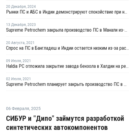
20 Декабря
,
2024
Рынки ПС и АБС в Индии демонстрируют спокойствие при незначительном снижении цен
13 Декабря
,
2023
Supreme Petrochem закрыла производство ПС в Манали из-за дождей в регионе
20 Августа
,
2021
Спрос на ПС в Бангладеш и Индии остается низким из-за распространения коронавируса
09 Июля
,
2021
Haldia PC отложила закрытие завода бензола в Халдии на ремонт
02 Июля
,
2021
Supreme Petrochem планирует закрыть производство ПС в Нагатане для модернизации
06 Февраля
,
2025
СИБУР и "Дипо" займутся разработкой
синтетических автокомпонентов