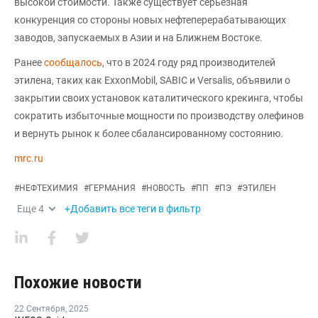
высокой стоимости. Также существует серьезная
конкуренция со стороны новых нефтеперерабатывающих
заводов, запускаемых в Азии и на Ближнем Востоке.
Ранее
сообщалось
, что в 2024 году ряд производителей
этилена, таких как ExxonMobil, SABIC и Versalis, объявили о
закрытии своих установок каталитического крекинга, чтобы
сократить избыточные мощности по производству олефинов
и вернуть рынок к более сбалансированному состоянию.
mrc.ru
#
НЕФТЕХИМИЯ
#
ГЕРМАНИЯ
#
НОВОСТЬ
#
ПП
#
ПЭ
#
ЭТИЛЕН
Еще
4
+Добавить все теги в фильтр
Похожие новости
22 Сентября
,
2025