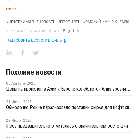
mrc.ru
#
НЕФТЕХИМИЯ
#
НОВОСТЬ
#
ПРОПИЛЕН
#
ОМСКИЙ КАУЧУК
#
MRC
Еще
1
#
ГРУППА КОМПАНИЙ ТИТАН
+Добавить все теги в фильтр
Похожие новости
05 Августа
,
2026
Цены на пропилен в Азии и Европе колеблются близ уровня в USD1000
31 Июля
,
2026
Обмеление Рейна парализовало поставки сырья для нефтехимии Германии
29 Июля
,
2026
Ineos предварительно отчиталась о значительном росте финансовых показателей