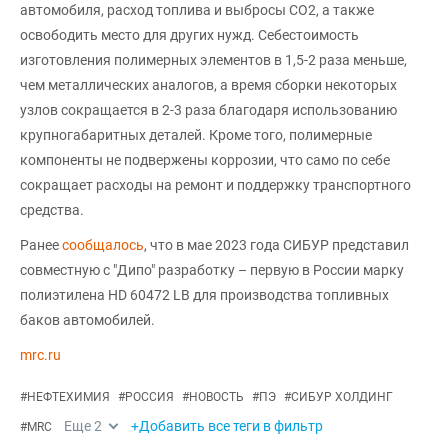
автомобиля, расход топлива и выбросы СО2, а также
освободить место для других нужд. Себестоимость
изготовления полимерных элементов в 1,5-2 раза меньше,
чем металлических аналогов, а время сборки некоторых
узлов сокращается в 2-3 раза благодаря использованию
крупногабаритных деталей. Кроме того, полимерные
компоненты не подвержены коррозии, что само по себе
сокращает расходы на ремонт и поддержку транспортного
средства.
Ранее
сообщалось
, что в мае 2023 года СИБУР представил
совместную с "Дипо" разработку – первую в России марку
полиэтилена HD 60472 LB для производства топливных
баков автомобилей.
mrc.ru
#
НЕФТЕХИМИЯ
#
РОССИЯ
#
НОВОСТЬ
#
ПЭ
#
СИБУР ХОЛДИНГ
Еще
2
+Добавить все теги в фильтр
#
MRC