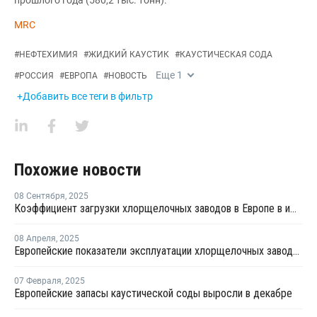
прошлого года (580,2 тыс. тонн).
MRC
#
НЕФТЕХИМИЯ
#
ЖИДКИЙ КАУСТИК
#
КАУСТИЧЕСКАЯ СОДА
Еще
1
#
РОССИЯ
#
ЕВРОПА
#
НОВОСТЬ
+Добавить все теги в фильтр
Похожие новости
08 Сентября
,
2025
Коэффициент загрузки хлорщелочных заводов в Европе в июле продолжил рост
08 Апреля
,
2025
Европейские показатели эксплуатации хлорщелочных заводов достигли в феврале трехлетнего максимума
07 Февраля
,
2025
Европейские запасы каустической соды выросли в декабре