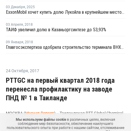
03 Декабря
,
2025
ExxonMobil хочет купить долю Лукойла в крупнейшем месторождении Ирака
03 Апреля
,
2018
ТАИФ увеличил долю в Казаньоргсинтезе до 53,93%
09 Января
,
2018
Главгосэкспертиза одобрила строительство терминала ВНХК в Приморском крае
24 Октября
,
2017
PTTGC на первый квартал 2018 года
перенесла профилактику на заводе
ПНД № 1 в Таиланде
МОСКВА (
Маркет Репорт
) -- Таиландская PTT Global Chemical
Мы используем файлы cookie
в различных целях, включая
(PTTGC), ведущая азиатская нефтехимическая компания, на
соблюдение мер безопасности, обеспечение наилучшего
первый квартал следующего года перенесла техническое
пользовательского опыта при работе с нашим сайтом, отслеживание