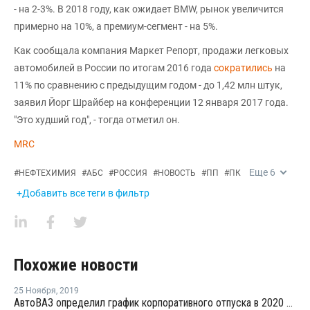
- на 2-3%. В 2018 году, как ожидает BMW, рынок увеличится
примерно на 10%, а премиум-сегмент - на 5%.
Как сообщала компания Маркет Репорт, продажи легковых
автомобилей в России по итогам 2016 года
сократились
на
11% по сравнению с предыдущим годом - до 1,42 млн штук,
заявил Йорг Шрайбер на конференции 12 января 2017 года.
"Это худший год", - тогда отметил он.
MRC
Еще
6
#
НЕФТЕХИМИЯ
#
АБС
#
РОССИЯ
#
НОВОСТЬ
#
ПП
#
ПК
+Добавить все теги в фильтр
Похожие новости
25 Ноября
,
2019
АвтоВАЗ определил график корпоративного отпуска в 2020 году