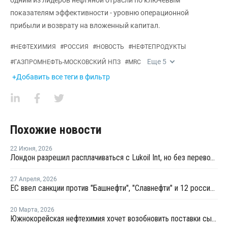
одним из лидеров нефтяной отрасли по ключевым
показателям эффективности - уровню операционной
прибыли и возврату на вложенный капитал.
#
НЕФТЕХИМИЯ
#
РОССИЯ
#
НОВОСТЬ
#
НЕФТЕПРОДУКТЫ
Еще
5
#
ГАЗПРОМНЕФТЬ-МОСКОВСКИЙ НПЗ
#
MRC
+Добавить все теги в фильтр
Похожие новости
22 Июня
,
2026
Лондон разрешил расплачиваться с Lukoil Int, но без перевода средств Лукойлу
27 Апреля
,
2026
ЕС ввел санкции против "Башнефти", "Славнефти" и 12 российских НПЗ
20 Марта
,
2026
Южнокорейская нефтехимия хочет возобновить поставки сырья из России