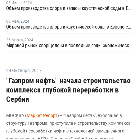
05 Июля
,
2024
Объем производства хлора и запасы каустической соды в Европе снизились в мае
08 Мая
,
2024
Объем производства хлора и каустической соды в Европе снизились в марте
25 Марта
,
2024
Мировой рынок хлорщелочи в последние годы экономического спада претерпел значительные изменения
24 Октября
,
2017
"Газпром нефть" начала строительство
комплекса глубокой переработки в
Сербии
МОСКВА (
Маркет Репорт
) -- "Газпром нефть", входящая в
структуру Газпрома, приступила к строительству комплекса
глубокой переработки нефти с технологией замедленного
коксования на НПЗ в Панчево (Сербия), говорится в