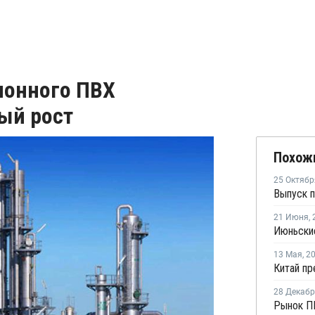
ионного ПВХ
ый рост
Похож
25 Октябр
21 Июня
,
13 Мая
,
2
28 Декаб