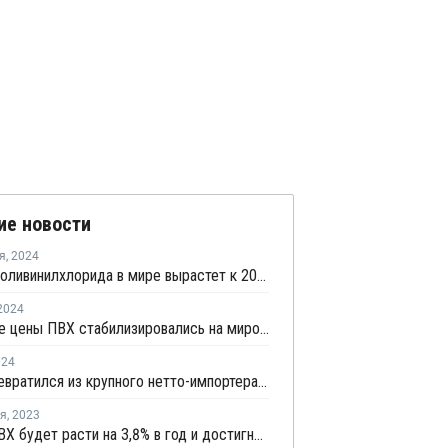
ие новости
я
,
2024
Выпуск поливинилхлорида в мире вырастет к 2028 году на 10 млн тонн
2024
Июньские цены ПВХ стабилизировались на мировом рынке
024
Китай превратился из крупного нетто-импортера в нетто-экспортера ПВХ
ря
,
2023
Рынок ПВХ будет расти на 3,8% в год и достигнет USD100,9 млрд к 2031 году