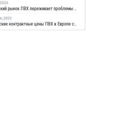
2024
Европейский рынок ПВХ переживает проблемы на фоне сбоев в цепочке поставок
ря
,
2023
Декабрьские контрактные цены ПВХ в Европе снизились