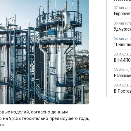
07 Август
06 Август
04 Август
30 Июля
,
30 Июля
,
30 Июля
,
совых изделий, согласно данным
о на 9,2% относительно предыдущего года,
та.