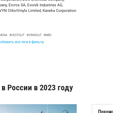
y, Ercros SA, Evonik Industries AG,
VYN ChlorVinyls Limited, Kaneka Corporation
MOSA
#
VESTOLIT
#
VINNOLIT
#
MRC
обавить все теги в фильтр
в России в 2023 году
Похож