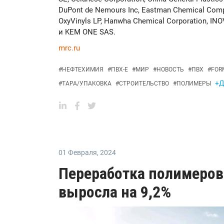
DuPont de Nemours Inc, Eastman Chemical Compan
OxyVinyls LP, Hanwha Chemical Corporation, INO
и KEM ONE SAS.
mrc.ru
#
НЕФТЕХИМИЯ
#
ПВХ-Е
#
МИР
#
НОВОСТЬ
#
ПВХ
#
FOR
+Д
#
ТАРА/УПАКОВКА
#
СТРОИТЕЛЬСТВО
#
ПОЛИМЕРЫ
01 Февраля
,
2024
Переработка полимеров 
выросла на 9,2%