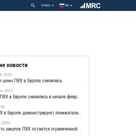
О НАС
RU
ие новости
я
,
2025
 цены ПВХ в Европе снизились
ля
,
2025
Цены на ПВХ в Европе снизились в начале февраля на фоне слабого спроса
024
Цены ПВХ в Европе демонстрируют понижательный тренд
,
2024
Активность закупок ПВХ остается ограниченной из-за слабого восстановления спроса в США и Азии