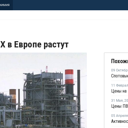
ХИМИЯ
 в Европе растут
Похож
09 Октябр
Спотовые
11 Февра
31 Мая
,
2
05 Апреля