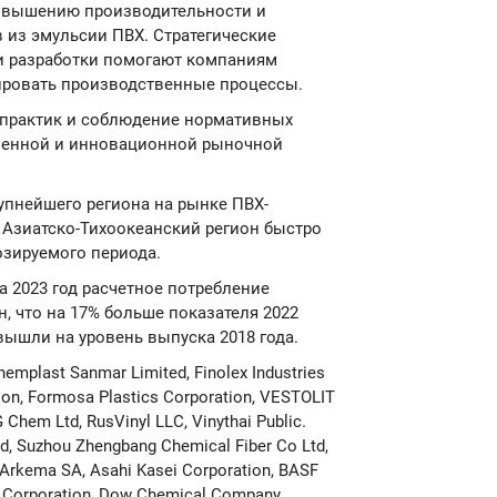
овышению производительности и
 из эмульсии ПВХ. Стратегические
и разработки помогают компаниям
зировать производственные процессы.
х практик и соблюдение нормативных
венной и инновационной рыночной
упнейшего региона на рынке ПВХ-
м Азиатско-Тихоокеанский регион быстро
озируемого периода.
а 2023 год расчетное потребление
н, что на 17% больше показателя 2022
вышли на уровень выпуска 2018 года.
plast Sanmar Limited, Finolex Industries
ion, Formosa Plastics Corporation, VESTOLIT
hem Ltd, RusVinyl LLC, Vinythai Public.
td, Suzhou Zhengbang Chemical Fiber Co Ltd,
Arkema SA, Asahi Kasei Corporation, BASF
cs Corporation, Dow Chemical Company,