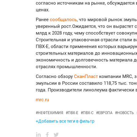
согласно источникам на рынке, обсуждается
ценах.
Ранее
сообщалось
, что мировой рынок эмул
уверенный рост.Ожидается, что он вырастет с
млрд к 2028 году, чему способствует совокуп
Строительная и упаковочная отрасли стали
ПВХ-Е, области применения которых варьиру
строительных материалов до инновационных
экономичность и долговечность материала 
отраслях промышленности.
Согласно обзору
СканПласт
компании MRC, з
эмульсии в России составило 118,75 тыс. тон
года. Производители линолеума фактически 
mrc.ru
#
НЕФТЕХИМИЯ
#
ПВХ-Е
#
ПВХ-С
#
ЕВРОПА
#
НОВОСТЬ
+Добавить все теги в фильтр