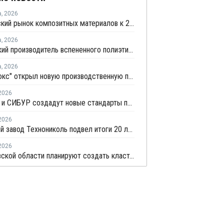
а
,
2026
Европейский рынок композитных материалов к 2035 году вырастет до USD47,5 млрд
а
,
2026
Удмуртский производитель вспененного полиэтилена нарастит выпуск на 15%
а
,
2026
"Теплолюкс" открыл новую производственную площадку по выпуску инженерных систем
2026
ВНИИПО и СИБУР создадут новые стандарты пожарной защиты строительных и промышленных объектов
2026
Рязанский завод Технониколь подвел итоги 20 лет работы: мощности выпуска XPS превышают 1 млн куб. м в год
2026
В Ростовской области планируют создать кластеры по углехимии и переработке полимеров