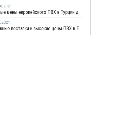
я
,
2021
Экспортные цены европейского ПВХ в Турции достигли нового рекорда
,
2021
Ограниченные поставки и высокие цены ПВХ в Европе негативно влияют на производство окон - EPPA