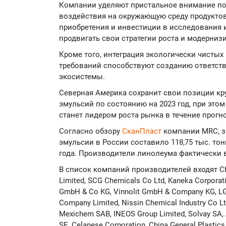
Компании уделяют пристальное внимание п
воздействия на окружающую среду продуктов
приобретения и инвестиции в исследования 
продвигать свои стратегии роста и модерни
Кроме того, интеграция экологически чисты
требований способствуют созданию ответст
экосистемы.
Северная Америка сохранит свои позиции кр
эмульсий по состоянию на 2023 год, при это
станет лидером роста рынка в течение прогн
Согласно обзору
СканПласт
компании MRC, з
эмульсии в России составило 118,75 тыс. тон
года. Производители линолеума фактически 
В список компаний производителей входят Chem
Limited, SCG Chemicals Co Ltd, Kaneka Corporat
GmbH & Co KG, Vinnolit GmbH & Company KG, LG C
Company Limited, Nissin Chemical Industry Co L
Mexichem SAB, INEOS Group Limited, Solvay SA, 
SE, Celanese Corporation, China General Plasti