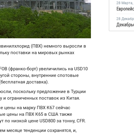
28 Марта
,
28 Декаб
ливинилхлорид (ПВХ) немного выросли в
ольку поставки на мировых рынках
FOB (франко-борт) увеличились на USD10
другой стороны, внутренние спотовые
(бесплатная доставка).
осли, поскольку предложение в Турции
у и ограниченных поставок из Китая.
е цены на марку ПВХ К67 сейчас
вые цены на ПВХ К65 в США также
 по низкой цене USD800 за тонну, CFR.
м месяце тенденции сохранятся, и,