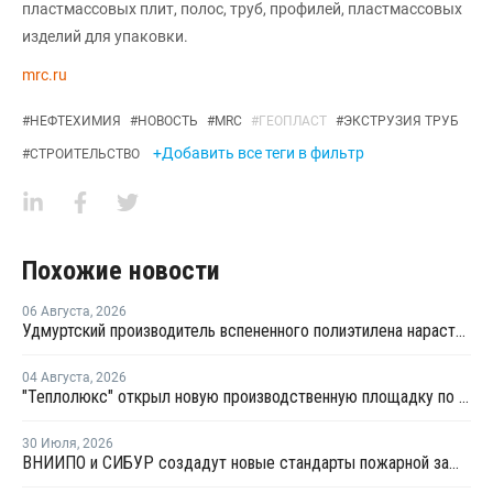
пластмассовых плит, полос, труб, профилей, пластмассовых
изделий для упаковки.
mrc.ru
#
НЕФТЕХИМИЯ
#
НОВОСТЬ
#
MRC
#
ГЕОПЛАСТ
#
ЭКСТРУЗИЯ ТРУБ
+Добавить все теги в фильтр
#
СТРОИТЕЛЬСТВО
Похожие новости
06 Августа
,
2026
Удмуртский производитель вспененного полиэтилена нарастит выпуск на 15%
04 Августа
,
2026
"Теплолюкс" открыл новую производственную площадку по выпуску инженерных систем
30 Июля
,
2026
ВНИИПО и СИБУР создадут новые стандарты пожарной защиты строительных и промышленных объектов