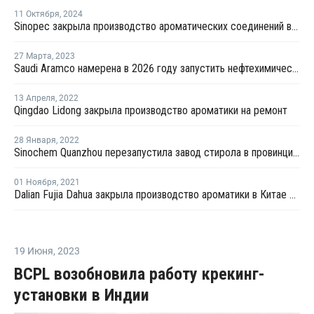
11 Октября
,
2024
Sinopec закрыла производство ароматических соединений в Китае из-за механического сбоя
27 Марта
,
2023
Saudi Aramco намерена в 2026 году запустить нефтехимический комплекс в Китае
13 Апреля
,
2022
Qingdao Lidong закрыла производство ароматики на ремонт
28 Января
,
2022
Sinochem Quanzhou перезапустила завод стирола в провинции Фуцзянь после ремонта
01 Ноября
,
2021
Dalian Fujia Dahua закрыла производство ароматики в Китае на ремонт
19 Июня
,
2023
BCPL возобновила работу крекинг-
установки в Индии