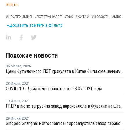
mrc.ru
#
НЕФТЕХИМИЯ
#
ПЭТ-ГРАНУЛЯТ
#
ТФК
#
КИТАЙ
#
НОВОСТЬ
#
MRC
+Добавить все теги в фильтр
Похожие новости
05 Марта
,
2026
Цены бутылочного ПЭТ гранулята в Китае были смешанными в феврале
28 Июля
,
2021
COVID-19 - Дайджест новостей от 28.07.2021 года
19 Июля
,
2021
FREP в июле загрузила завод параксилола в Фуцзяне на штатном уровне
29 Июня
,
2021
Sinopec Shanghai Petrochemical перезапустила завод параксилола № 1 после планового ремонта