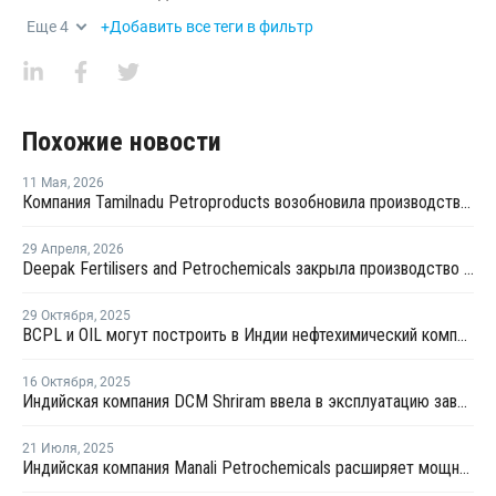
Еще
4
+Добавить все теги в фильтр
Похожие новости
11 Мая
,
2026
Компания Tamilnadu Petroproducts возобновила производство окиси пропилена
29 Апреля
,
2026
Deepak Fertilisers and Petrochemicals закрыла производство изопропилового спирта из-за перебоев в поставках пропилена
29 Октября
,
2025
BCPL и OIL могут построить в Индии нефтехимический комплекс за USD11,3 млрд
16 Октября
,
2025
Индийская компания DCM Shriram ввела в эксплуатацию завод по производству эпихлоргидрина
21 Июля
,
2025
Индийская компания Manali Petrochemicals расширяет мощности по производству пропиленгликоля