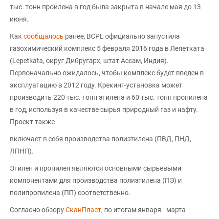
тыс. тонн проилена в год была закрыта в начале мая до 13
июня.
Как
сообщалось
ранее, BCPL официально запустила
газохимический комплекс 5 февраля 2016 года в Лепетката
(Lepetkata, округ Дибругарх, штат Ассам, Индия).
Первоначально ожидалось, чтобы комплекс будет введен в
эксплуатацию в 2012 году. Крекинг-установка может
производить 220 тыс. тонн этилена и 60 тыс. тонн пропилена
в год, используя в качестве сырья природный газ и нафту.
Проект также
включает в себя производства полиэтилена (ПВД, ПНД,
ЛПНП).
Этилен и пропилен являются основными сырьевыми
компонентами для производства полиэтилена (ПЭ) и
полипропилена (ПП) соответственно.
Согласно обзору
СканПласт
, по итогам января - марта