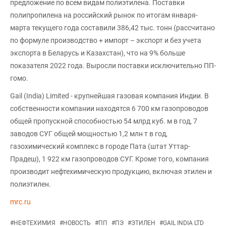
предложение по всем видам полиэтилена. Поставки
полипропилена на российский рынок по итогам января-
марта текущего года составили 386,42 тыс. тонн (рассчитано
по формуле производство + импорт – экспорт и без учета
экспорта в Беларусь и Казахстан), что на 9% больше
показателя 2022 года. Выросли поставки исключительно ПП-
гомо.
Gail (India) Limited - крупнейшая газовая компания Индии. В
собственности компании находятся 6 700 км газопроводов
общей пропускной способностью 54 млрд куб. м в год, 7
заводов СУГ общей мощностью 1,2 млн т в год,
газохимический комплекс в городе Пата (штат Уттар-
Прадеш), 1 922 км газопроводов СУГ. Кроме того, компания
производит нефтехимическую продукцию, включая этилен и
полиэтилен.
mrc.ru
#
НЕФТЕХИМИЯ
#
НОВОСТЬ
#
ПП
#
ПЭ
#
ЭТИЛЕН
#
GAIL INDIA LTD