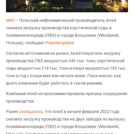
MRC
-- Польский нефтехимический производитель Anwil
снизила загрузку производства каустической соды и
поливинилхлорида (ПВХ) в городе Влоцлавек (Wloclawek,
Польша), сообщает
Polymerupdate
.
Согласно источникам на рынке, Anwil сократила загрузку
производства ПВХ мощностью 340 тыс. тонн, каустической
соды мощностью 218 тыс. тонн и хлора мощностью 195 тыс.
тонн в год с конца мая или начала июня. Пока неясно, как
долго компания будет работать в таком режиме.
Компания Anwil не прокомментировала причину сокращения
производства.
Ранее
сообщалось
, что Anwil в начале февраля 2022 года
снизила загрузку производства на двух заводах по выпуску
поливинилхлорида (ПВХ) в городе Влоцлавек (Wloclawek,
Польша). Согласно нескольким источникам на рынке,