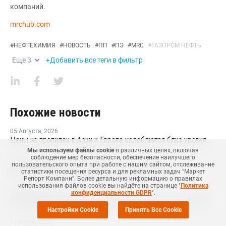
компаний.
mrchub.com
#
НЕФТЕХИМИЯ
#
НОВОСТЬ
#
ПП
#
ПЭ
#
MRC
#
ГАЗПРОМ НЕФТЬ
Еще
3
+Добавить все теги в фильтр
Похожие новости
05 Августа
,
2026
Цены на пропилен в Азии и Европе колеблются близ уровня в USD1000
Мы используем файлы cookie
в различных целях, включая
соблюдение мер безопасности, обеспечение наилучшего
05 Августа
,
2026
пользовательского опыта при работе с нашим сайтом, отслеживание
Sinostar ожидает значительного роста прибыли
статистики посещения ресурса и для рекламных задач “Маркет
Репорт Компани”. Более детальную информацию о правилах
использования файлов cookie вы найдёте на странице "
Политика
30 Июля
,
2026
конфиденциальности GDPR
".
Первый полипропиленовый завод в Казахстане с участием СИБУРа терпит убытки
Настройки Cookie
Принять Все Cookie
17 Июля
,
2026