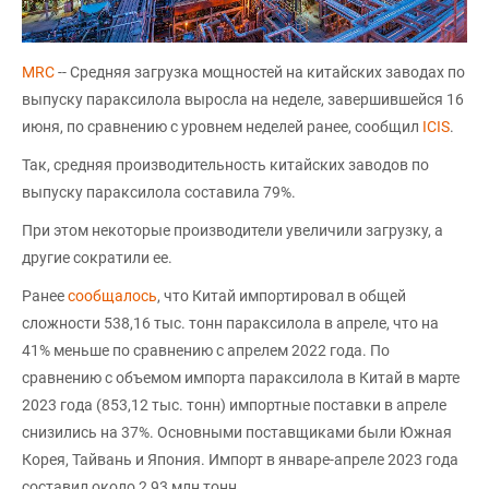
MRC
-- Средняя загрузка мощностей на китайских заводах по
выпуску параксилола выросла на неделе, завершившейся 16
июня, по сравнению с уровнем неделей ранее, сообщил
ICIS
.
Так, средняя производительность китайских заводов по
выпуску параксилола составила 79%.
При этом некоторые производители увеличили загрузку, а
другие сократили ее.
Ранее
сообщалось
, что Китай импортировал в общей
сложности 538,16 тыс. тонн параксилола в апреле, что на
41% меньше по сравнению с апрелем 2022 года. По
сравнению с объемом импорта параксилола в Китай в марте
2023 года (853,12 тыс. тонн) импортные поставки в апреле
снизились на 37%. Основными поставщиками были Южная
Корея, Тайвань и Япония. Импорт в январе-апреле 2023 года
составил около 2,93 млн тонн.