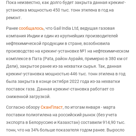
Пока неизвестно, как долго будет закрыта данная крекинг-
установка мощностью 450 тыс. тонн этилена в год на
ремонт.
Ранее
сообщалось
, что Gail India Ltd, ведущая газовая
компания Индии и один из крупнейших производителей
нефтехимической продукции в стране, возобновила
производство на крекинг-установке №1 на нефтехимическом
комплексе в Пата (Pata, район Аурайя, примерно в 380 км от
Дели), закрытое ранее из-за нехватки сырья. Так, данная
крекинг-установка мощностью 446 тыс. тонн этилена в год
была закрыта в конце октября 2022 года из-за нехватки
поставок газа. Данная крекинг-становка работает со
сниженной загрузкой.
Согласно обзору
СканПласт
, по итогам января - марта
поставки полиэтилена на российский рынок (без учета
экспорта в Белоруссию и Казахстан) составили 914,90 тыс.
тонн, что на 34% больше показателя годом ранее. Выросло