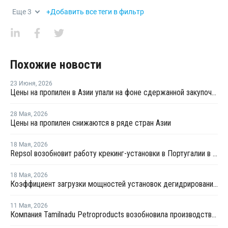
Еще
3
+Добавить все теги в фильтр
Похожие новости
23 Июня
,
2026
Цены на пропилен в Азии упали на фоне сдержанной закупочной активности
28 Мая
,
2026
Цены на пропилен снижаются в ряде стран Азии
18 Мая
,
2026
Repsol возобновит работу крекинг-установки в Португалии в июне
18 Мая
,
2026
Коэффициент загрузки мощностей установок дегидрированию пропана в Китае в мае снизится примерно до 50%
11 Мая
,
2026
Компания Tamilnadu Petroproducts возобновила производство окиси пропилена