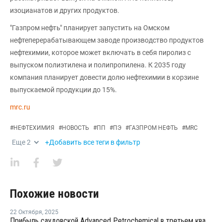
изоцианатов и других продуктов.
"Газпром нефть" планирует запустить на Омском
нефтеперерабатывающем заводе производство продуктов
нефтехимии, которое может включать в себя пиролиз с
выпуском полиэтилена и полипропилена. К 2035 году
компания планирует довести долю нефтехимии в корзине
выпускаемой продукции до 15%.
mrc.ru
#
НЕФТЕХИМИЯ
#
НОВОСТЬ
#
ПП
#
ПЭ
#
ГАЗПРОМ НЕФТЬ
#
MRC
Еще
2
+Добавить все теги в фильтр
Похожие новости
22 Октября
,
2025
Прибыль саудовской Advanced Petrochemical в третьем квартале выросла на 56,5%