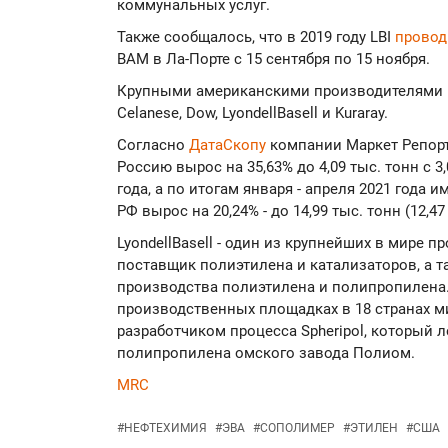
коммунальных услуг.
Также сообщалось, что в 2019 году LBI
провод
ВАМ в Ла-Порте с 15 сентября по 15 ноября.
Крупными американскими производителями В
Celanese, Dow, LyondellBasell и Kuraray.
Согласно
ДатаСкопу
компании Маркет Репорт,
Россию вырос на 35,63% до 4,09 тыс. тонн с 3
года, а по итогам января - апреля 2021 года
РФ вырос на 20,24% - до 14,99 тыс. тонн (12,47
LyondellBasell - один из крупнейших в мире
поставщик полиэтилена и катализаторов, а т
производства полиэтилена и полипропилена
производственных площадках в 18 странах мир
разработчиком процесса Spheripol, который 
полипропилена омского завода Полиом.
MRC
#
НЕФТЕХИМИЯ
#
ЭВА
#
СОПОЛИМЕР
#
ЭТИЛЕН
#
США