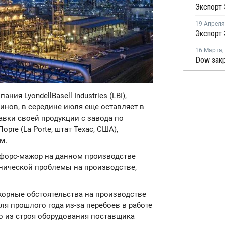
19 Апреля
16 Марта
,
ания LyondellBasell Industries (LBI),
нов, в середине июля еще оставляет в
авки своей продукции с завода по
рте (La Porte, штат Техас, США),
м.
форс-мажор на данном производстве
хнической проблемы на производстве,
орные обстоятельства на производстве
ля прошлого года из-за перебоев в работе
о из строя оборудования поставщика