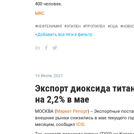
400 человек.
MRC
#
НЕФТЕХИМИЯ
#
ЭТИЛЕН
#
ПРОПИЛЕН
#
США
#
НОВО
+Добавить все теги в фильтр
19 Июля
,
2021
Экспорт диоксида титан
на 2,2% в мае
МОСКВА (
Маркет Репорт
) -- Экспортные пост
внешние рынки снизились в мае текущего го
месяцем, сообщил
ICIS
.