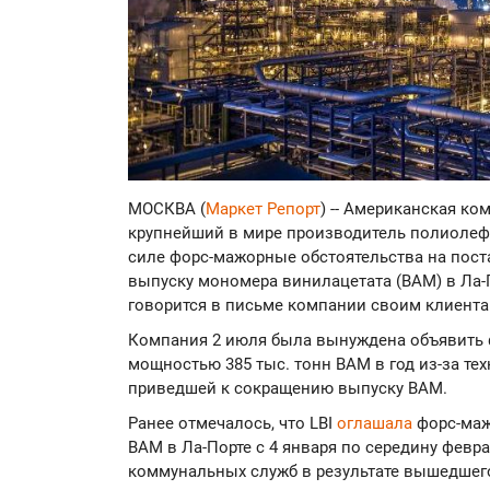
МОСКВА (
Маркет Репорт
) -- Американская комп
крупнейший в мире производитель полиолефи
силе форс-мажорные обстоятельства на пост
выпуску мономера винилацетата (ВАМ) в Ла-По
говорится в письме компании своим клиента
Компания 2 июля была вынуждена объявить 
мощностью 385 тыс. тонн ВАМ в год из-за те
приведшей к сокращению выпуску ВАМ.
Ранее отмечалось, что LBI
оглашала
форс-маж
ВАМ в Ла-Порте с 4 января по середину февра
коммунальных служб в результате вышедшег