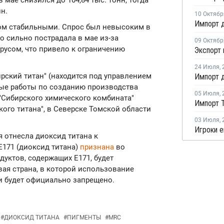
в мае снизился до 104,84 тыс. тонн, тогда
нн.
10 Октябр
ом стабильными. Спрос был невысоким в
о сильно пострадала в мае из-за
09 Октябр
русом, что привело к ограничению
24 Июля
,
рский титан" (находится под управлением
ые работы по созданию производства
05 Июля
,
 "Сибирского химического комбината"
кого титана", в Северске Томской области
03 Июля
,
я отнесла диоксид титана к
E171 (диоксид титана)
признана
во
уктов, содержащих Е171, будет
вая страна, в которой использование
 будет официально запрещено.
#
ДИОКСИД ТИТАНА
#
ПИГМЕНТЫ
#
MRC