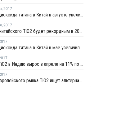
я
,
2017
Импорт диоксида титана в Китай в августе увеличился на 28%
я
,
2017
Экспорт китайского TiO2 будет рекордным в 2017 году на фоне устойчивого глобального спроса
2017
Импорт диоксида титана в Китай в мае увеличился на 28%
2017
Импорт TiO2 в Индию вырос в апреле на 11% по сравнению с мартом
2017
Игроки европейского рынка TiO2 ищут альтернативные источники поставок на фоне роста цен и ограниченного предложения