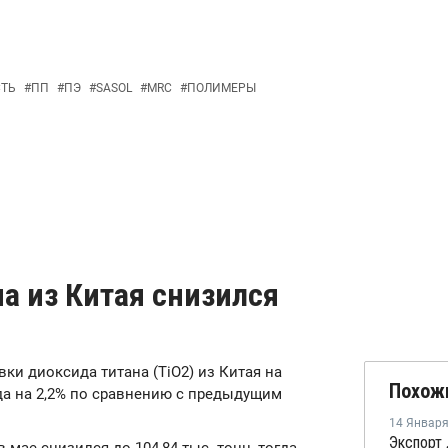
СТЬ
#
ПП
#
ПЭ
#
SASOL
#
MRC
#
ПОЛИМЕРЫ
а из Китая снизился
авки диоксида титана (TiO2) из Китая на
Похож
да на 2,2% по сравнению с предыдущим
14 Январ