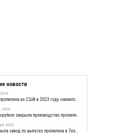
ие новости
2024
Экспорт пропилена из США в 2023 году снизился на 3%
я
,
2024
Invista Propylene закрыла производство пропилена в Техасе
ря
,
2023
Dow закрыла завод по выпуску пропилена в Техасе на ремонт