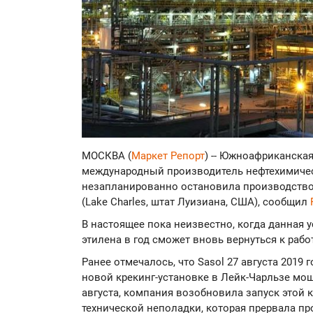
МОСКВА (
Маркет Репорт
) -- Южноафриканска
международный производитель нефтехимичес
незапланированно остановила производство 
(Lake Charles, штат Луизиана, США), сообщил
В настоящее пока неизвестно, когда данная 
этилена в год сможет вновь вернуться к работ
Ранее отмечалось, что Sasol 27 августа 2019 
новой крекинг-установке в Лейк-Чарльзе мощн
августа, компания возобновила запуск этой 
технической неполадки, которая прервала пр