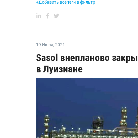
+Добавить все теги в фильтр
19 Июля
,
2021
Sasol внепланово закры
в Луизиане