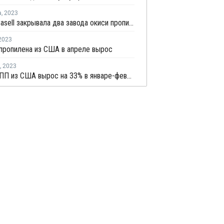
а
,
2023
LyondellBasell закрывала два завода окиси пропилена и стирола в США и Европе на ремонт в июле-августе
2023
пропилена из США в апреле вырос
,
2023
Экспорт ПП из США вырос на 33% в январе-феврале