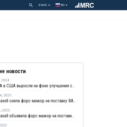
О НАС
RU
ие новости
,
2024
Цены ЭВА в США выросли на фоне улучшения спроса и ценового давления
ря
,
2023
LyondellBasell сняла форс-мажор на поставку ВАМ в США
я
,
2023
LyondellBasell объявила форс-мажор на поставку ВАМ в США
2023