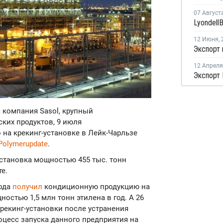
07 Август
12 Июня
,
Экспорт 
12 Апреля
я компания Sasol, крупный
ких продуктов, 9 июля
на крекинг-установке в Лейк-Чарльзе
Polymerupdate
.
установка мощностью 455 тыс. тонн
е.
года
получил
кондиционную продукцию на
остью 1,5 млн тонн этилена в год. А 26
крекинг-установки после устранения
оцесс запуска данного предприятия на