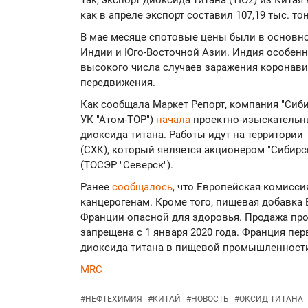
Так, экспорт диоксида титана (TIO2) из Китая 
как в апреле экспорт составил 107,19 тыс. то
В мае месяце спотовые цены были в основн
Индии и Юго-Восточной Азии. Индия особенн
высокого числа случаев заражения коронави
передвижения.
Как сообщала Маркет Репорт, компания "Сиби
УК "Атом-ТОР")
начала
проектно-изыскательн
диоксида титана. Работы идут на территории
(СХК), который является акционером "Сибирс
(ТОСЭР "Северск").
Ранее
сообщалось
, что Европейская комисси
канцерогенам. Кроме того, пищевая добавка 
Франции опасной для здоровья. Продажа прод
запрещена с 1 января 2020 года. Франция пер
диоксида титана в пищевой промышленности
MRC
#
НЕФТЕХИМИЯ
#
КИТАЙ
#
НОВОСТЬ
#
ОКСИД ТИТАНА