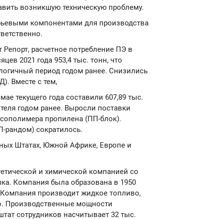
равить возникшую техническую проблему.
рьевыми компонентами для производства
тветственно.
 Репорт, расчетное потребление ПЭ в
цев 2021 года 953,4 тыс. тонн, что
алогичный период годом ранее. Снизились
). Вместе с тем,
мае текущего года составили 607,89 тыс.
ателя годом ранее. Выросли поставки
-сополимера пропилена (ПП-блок).
-рандом) сократилось.
ных Штатах, Южной Африке, Европе и
ргетической и химической компанией со
ика. Компания была образована в 1950
). Компания производит жидкое топливо,
о. Производственные мощности
штат сотрудников насчитывает 32 тыс.