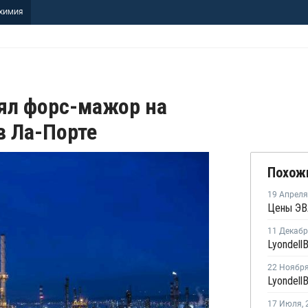
ХИМИЯ
нял форс-мажор на
в Ла-Порте
Похож
19 Апреля
11 Декаб
22 Ноябр
17 Июля
,