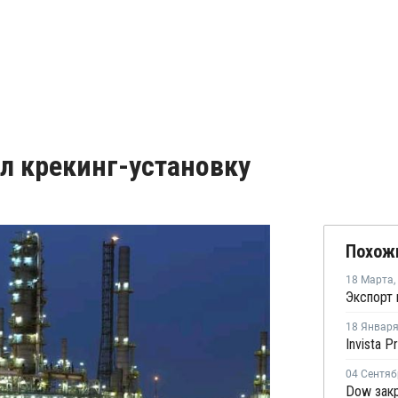
л крекинг-установку
Похож
18 Марта
,
18 Январ
04 Сентяб