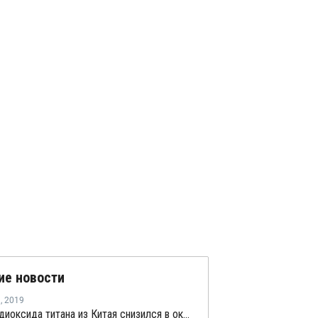
ие новости
я
,
2019
Экспорт диоксида титана из Китая снизился в октябре на 7%