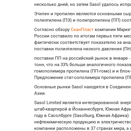
несколько дней, но затем Sasol удалось исп
Этилен и пропилен являются основными сы
полиэтилена (ПЭ) и полипропилена (ПП) соо
Согласно обзору
СканПласт
компании Маркет
России составило по итогам первых пяти меся
фактически соответствует показателю за ан
поставки полиэтилена низкого давления (ПНД
поставки ПП на российский рынок в январе - 
тонн, что на 33% больше аналогичного показ
гомополимера пропилена (ПП-гомо) и и блок
Предложение стат-сополимера пропилена (ПП
Основные рынки Sasol находятся в Соединен
Азии.
Sasol Limited является интегрированной эне
штаб-квартирой в Йоханнесбурге, Южная Афр
году в Сасолбурге (Sasolburg, Южная Африка
нефтехимическую продукцию и электричеств
компании расположены в 37 странах мира, а 