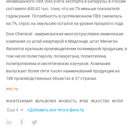
несмешанного ПВХ (без учета экспорта в Беларусь) в России
составило 400,42 тыс. тонн, что на 7% меньше показателя
годом ранее. Потребность в суспензионном ПВХ снизилась
на 7%, спрос на эмульсию остался на уровне прошлого года.
Dow Chemical - американская многоотраслевая химическая
компания со штаб-квартирой в Мидлэнде, штат Мичиган.
Является крупным производителем полимерной продукции, в
том числе полистирола, полиуретана, полиэтилена,
полипропилена и синтетических каучуков. Компания
выпускает более пяти тысяч наименований продукции на
188 производственных объектах в 37 странах.
mrc.ru
#
НЕФТЕХИМИЯ
#
БРАЗИЛИЯ
#
НОВОСТЬ
#
ПВХ
#
КАУСТИК
#
ХЛОР
Еще
4
+Добавить все теги в фильтр