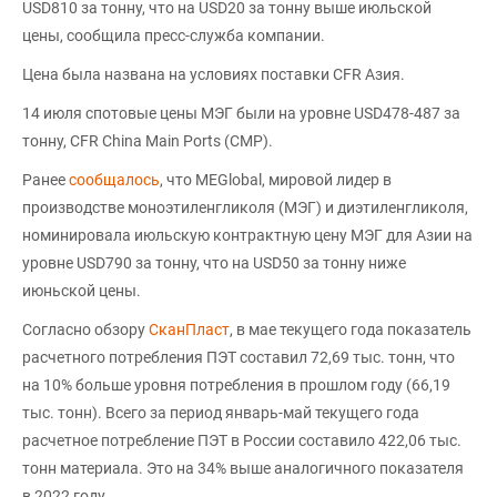
USD810 за тонну, что на USD20 за тонну выше июльской
цены, сообщила пресс-служба компании.
Цена была названа на условиях поставки CFR Азия.
14 июля спотовые цены МЭГ были на уровне USD478-487 за
тонну, CFR China Main Ports (CMP).
Ранее
сообщалось
, что MEGlobal, мировой лидер в
производстве моноэтиленгликоля (МЭГ) и диэтиленгликоля,
номинировала июльскую контрактную цену МЭГ для Азии на
уровне USD790 за тонну, что на USD50 за тонну ниже
июньской цены.
Согласно обзору
СканПласт
, в мае текущего года показатель
расчетного потребления ПЭТ составил 72,69 тыс. тонн, что
на 10% больше уровня потребления в прошлом году (66,19
тыс. тонн). Всего за период январь-май текущего года
расчетное потребление ПЭТ в России составило 422,06 тыс.
тонн материала. Это на 34% выше аналогичного показателя
в 2022 году.