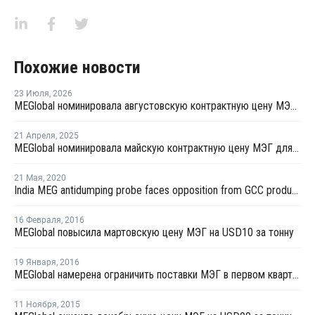
Похожие новости
23 Июля
,
2026
MEGlobal номинировала августовскую контрактную цену МЭГ для Азии
21 Апреля
,
2025
MEGlobal номинировала майскую контрактную цену МЭГ для Азии
21 Мая
,
2020
India MEG antidumping probe faces opposition from GCC producers, textile buyers
16 Февраля
,
2016
MEGlobal повысила мартовскую цену МЭГ на USD10 за тонну
19 Января
,
2016
MEGlobal намерена ограничить поставки МЭГ в первом квартале 2016 года
11 Ноября
,
2015