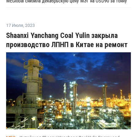
MEGlobal снизила декабрьскую цену МЭГ на USD90 за тонну
17 Июля
,
2023
Shaanxi Yanchang Coal Yulin закрыла
производство ЛПНП в Китае на ремонт