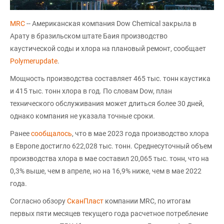
MRC
-- Американская компания Dow Chemical закрыла в
Арату в бразильском штате Баия производство
каустической соды и хлора на плановый ремонт, сообщает
Polymerupdate
.
Мощность производства составляет 465 тыс. тонн каустика
и 415 тыс. тонн хлора в год. По словам Dow, план
технического обслуживания может длиться более 30 дней,
однако компания не указала точные сроки.
Ранее
сообщалось
, что в мае 2023 года производство хлора
в Европе достигло 622,028 тыс. тонн. Среднесуточный объем
производства хлора в мае составил 20,065 тыс. тонн, что на
0,3% выше, чем в апреле, но на 16,9% ниже, чем в мае 2022
года.
Согласно обзору
СканПласт
компании MRC, по итогам
первых пяти месяцев текущего года расчетное потребление