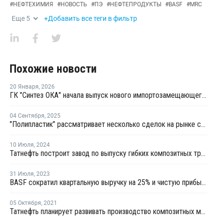
#
НЕФТЕХИМИЯ
#
НОВОСТЬ
#
ПЭ
#
НЕФТЕПРОДУКТЫ
#
BASF
#
MRC
Еще
5
+Добавить все теги в фильтр
Похожие новости
20 Января
,
2026
ГК "Синтез ОКА" начала выпуск нового импортозамещающего продукта
04 Сентября
,
2025
"Полипластик" рассматривает несколько сделок на рынке слияний и поглощений
10 Июля
,
2024
Татнефть построит завод по выпуску гибких композитных труб
31 Июля
,
2023
BASF сократил квартальную выручку на 25% и чистую прибыль - в 4 раза
05 Октября
,
2021
Татнефть планирует развивать производство композитных материалов