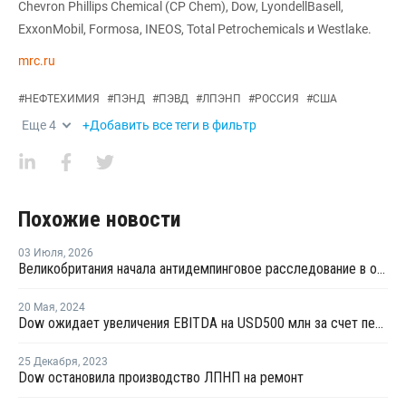
Chevron Phillips Chemical (CP Chem), Dow, LyondellBasell,
ExxonMobil, Formosa, INEOS, Total Petrochemicals и Westlake.
mrc.ru
#
НЕФТЕХИМИЯ
#
ПЭНД
#
ПЭВД
#
ЛПЭНП
#
РОССИЯ
#
США
Еще
4
+Добавить все теги в фильтр
Похожие новости
03 Июля
,
2026
Великобритания начала антидемпинговое расследование в отношении импорта ЛПНП из США
20 Мая
,
2024
Dow ожидает увеличения EBITDA на USD500 млн за счет переработки отходов к 2030 году
25 Декабря
,
2023
Dow остановила производство ЛПНП на ремонт