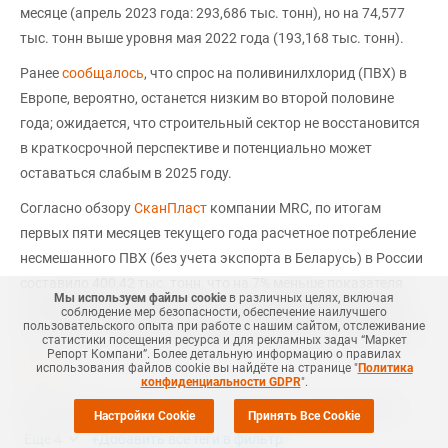
месяце (апрель 2023 года: 293,686 тыс. тонн), но на 74,577
тыс. тонн выше уровня мая 2022 года (193,168 тыс. тонн).
Ранее
сообщалось
, что спрос на поливинилхлорид (ПВХ) в
Европе, вероятно, останется низким во второй половине
года; ожидается, что строительный сектор не восстановится
в краткосрочной перспективе и потенциально может
оставаться слабым в 2025 году.
Согласно обзору
СканПласт
компании MRC, по итогам
первых пяти месяцев текущего года расчетное потребление
несмешанного ПВХ (без учета экспорта в Беларусь) в России
составило 400,42 тыс. тонн, что на 7% меньше показателя
Мы используем файлы cookie
в различных целях, включая
годом ранее. Потребность в суспензионном ПВХ снизилась
соблюдение мер безопасности, обеспечение наилучшего
пользовательского опыта при работе с нашим сайтом, отслеживание
на 7%, спрос на эмульсию остался на уровне прошлого года.
статистики посещения ресурса и для рекламных задач “Маркет
Репорт Компани”. Более детальную информацию о правилах
mrc.ru
использования файлов cookie вы найдёте на странице "
Политика
конфиденциальности GDPR
".
#
НЕФТЕХИМИЯ
#
ПВХ-С
#
ЕВРОПА
#
НОВОСТЬ
#
ПВХ
#
КАУСТИК
Настройки Cookie
Принять Все Cookie
Еще
4
+Добавить все теги в фильтр