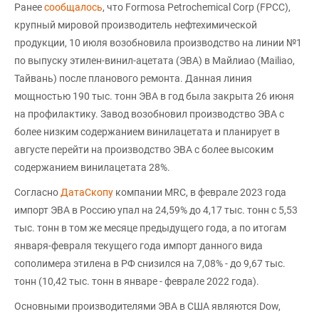
Ранее
сообщалось
, что Formosa Petrochemical Corp (FPCC),
крупный мировой производитель нефтехимической
продукции, 10 июля возобновила производство на линии №1
по выпуску этилен-винил-ацетата (ЭВА) в Майлиао (Mailiao,
Тайвань) после планового ремонта. Данная линия
мощностью 190 тыс. тонн ЭВА в год была закрыта 26 июня
на профилактику. Завод возобновил производство ЭВА с
более низким содержанием винилацетата и планирует в
августе перейти на производство ЭВА с более высоким
содержанием винилацетата 28%.
Согласно
ДатаСкопу
компании MRC, в феврале 2023 года
импорт ЭВА в Россию упал на 24,59% до 4,17 тыс. тонн с 5,53
тыс. тонн в том же месяце предыдущего года, а по итогам
января-февраля текущего года импорт данного вида
сополимера этилена в РФ снизился на 7,08% - до 9,67 тыс.
тонн (10,42 тыс. тонн в январе - феврале 2022 года).
Основными производителями ЭВА в США являются Dow,