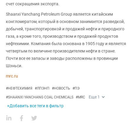
счет сокращения экспорта.
Shaanxi Yanchang Petroleum Group является китайским
конгломератом, который в основном занимается разведкой,
добычей, транспортировкой и продажей нефти и природного
газа, а кроме того, производством и продажей продуктов
нефтехимии. Компания была основана в 1905 году и является
четвертым по величине производителем нефти в стране.
Почти все ее запасы и заводы расположены в провинции
Шэньси.
mrc.ru
#
НЕФТЕХИМИЯ
#
ЛПЭНП
#
НОВОСТЬ
#
ПЭ
Еще
1
#
SHAANXI YANCHANG COAL CHEMICALS
#
MRC
+Добавить все теги в фильтр