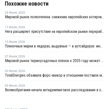
Похожие новости
29 Июля
,
2026
Мировой рынок полиэтилена: снижение европейских котировок и перестройка ценового диапазона в Китае
17 Июля
,
2026
Hera расширяет присутствие на европейском рынке переработки пластика благодаря приобретению в Польше
15 Июля
,
2026
Пленочные марки в лидерах, выдувные — в аутсайдерах: июльские цены на полиэтилен на ключевых рынках Азии
07 Июля
,
2026
Мировой рынок термоусадочных пленок к 2035 году может вырасти на 70%
03 Июля
,
2026
TotalEnergies объявила форс-мажор в отношении поставок металлоценового ПЭ в Бельгии
03 Июля
,
2026
Великобритания начала антидемпинговое расследование в отношении импорта ЛПНП из США