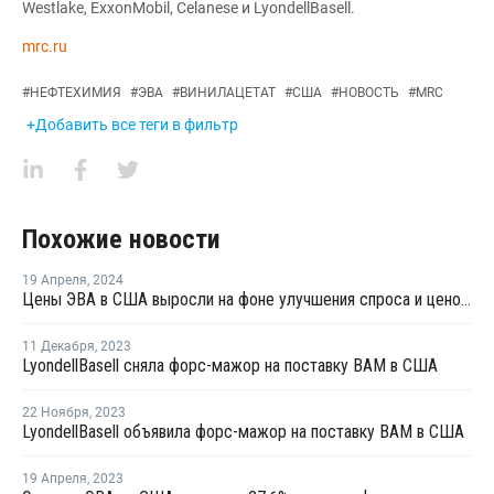
Westlake, ExxonMobil, Celanese и LyondellBasell.
mrc.ru
#
НЕФТЕХИМИЯ
#
ЭВА
#
ВИНИЛАЦЕТАТ
#
США
#
НОВОСТЬ
#
MRC
+Добавить все теги в фильтр
Похожие новости
19 Апреля
,
2024
Цены ЭВА в США выросли на фоне улучшения спроса и ценового давления
11 Декабря
,
2023
LyondellBasell сняла форс-мажор на поставку ВАМ в США
22 Ноября
,
2023
LyondellBasell объявила форс-мажор на поставку ВАМ в США
19 Апреля
,
2023