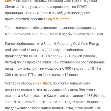
MRC
-- Китайская Shaanxi Yanchang Coal Yulin Energy and
Chemical 16 августа закрыла производство ЛПНП в
провинции Шэньси (Shaanxi, Китай) для проведения
профилактики, сообщил
Polymerupdate
.
Так, техническое обслуживание на данном предприятии
мощностью 300 тыс. тонн ЛПНП в год было начато 16 июля.
Ранее сообщалось, что Shaanxi Yanchang Coal Yulin Energy
and Chemical 16 августа 2022 года возобновила
производство ЛПНП и ПП в провинции Шэньси (Shaanxi,
Китай) после профилактики. Так, техническое обслуживание
на данном предприятии мощностью 300 тыс. тонн ЛПНП и
300 тыс. тонн ПП в год было начато 15 июля.
Согласно обзору
СканПласт
, по итогам января - мая
поставки полиэтилена на российский рынок (без учета
экспорта в Белоруссию и Казахстан) составили 1 433,59 тыс.
тонн, что на 39% больше показателя годом ранее. Выросло
предложение по всем видам полиэтилена, в том числе и за