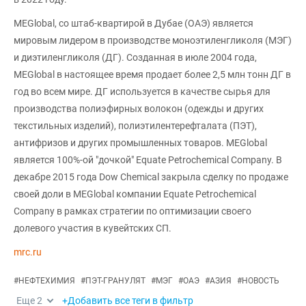
MEGlobal, со штаб-квартирой в Дубае (ОАЭ) является
мировым лидером в производстве моноэтиленгликоля (МЭГ)
и диэтиленгликоля (ДГ). Созданная в июле 2004 года,
MEGlobal в настоящее время продает более 2,5 млн тонн ДГ в
год во всем мире. ДГ используется в качестве сырья для
производства полиэфирных волокон (одежды и других
текстильных изделий), полиэтилентерефталата (ПЭТ),
антифризов и других промышленных товаров. MEGlobal
является 100%-ой "дочкой" Equate Petrochemical Company. В
декабре 2015 года Dow Chemical закрыла сделку по продаже
своей доли в MEGlobal компании Equate Petrochemical
Company в рамках стратегии по оптимизации своего
долевого участия в кувейтских СП.
mrc.ru
#
НЕФТЕХИМИЯ
#
ПЭТ-ГРАНУЛЯТ
#
МЭГ
#
ОАЭ
#
АЗИЯ
#
НОВОСТЬ
Еще
2
+Добавить все теги в фильтр