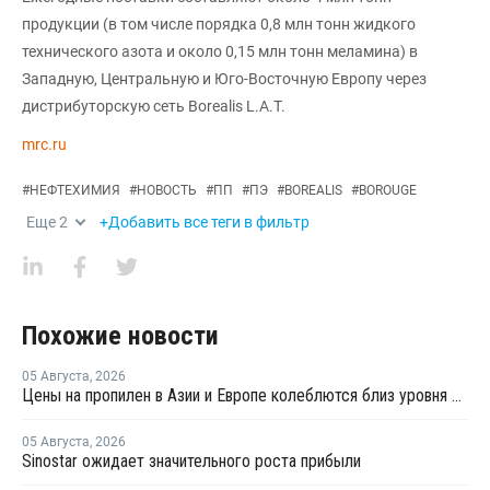
продукции (в том числе порядка 0,8 млн тонн жидкого
технического азота и около 0,15 млн тонн меламина) в
Западную, Центральную и Юго-Восточную Европу через
дистрибуторскую сеть Borealis L.A.T.
mrc.ru
#
НЕФТЕХИМИЯ
#
НОВОСТЬ
#
ПП
#
ПЭ
#
BOREALIS
#
BOROUGE
Еще
2
+Добавить все теги в фильтр
Похожие новости
05 Августа
,
2026
Цены на пропилен в Азии и Европе колеблются близ уровня в USD1000
05 Августа
,
2026
Sinostar ожидает значительного роста прибыли