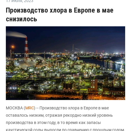
17 Июля
,
2023
Производство хлора в Европе в мае
снизилось
МОСКВА (
MRC
) -- Производство хлора в Европе в мае
оставалось низким, отражая рекордно низкий уровень
производства в этом году, в то время как запасы
каустической соды выросли по сравнению с прошлым годом,