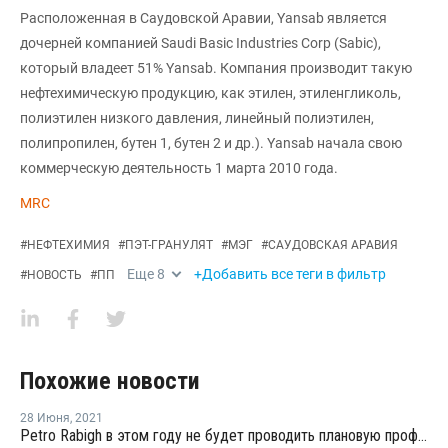
Расположенная в Саудовской Аравии, Yansab является
дочерней компанией Saudi Basic Industries Corp (Sabic),
который владеет 51% Yansab. Компания производит такую
нефтехимическую продукцию, как этилен, этиленгликоль,
полиэтилен низкого давления, линейный полиэтилен,
полипропилен, бутен 1, бутен 2 и др.). Yansab начала свою
коммерческую деятельность 1 марта 2010 года.
MRC
#
НЕФТЕХИМИЯ
#
ПЭТ-ГРАНУЛЯТ
#
МЭГ
#
САУДОВСКАЯ АРАВИЯ
Еще
8
+Добавить все теги в фильтр
#
НОВОСТЬ
#
ПП
Похожие новости
28 Июня
,
2021
Petro Rabigh в этом году не будет проводить плановую профилактику на заводе ЛПНП в Рабихе