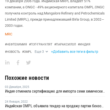
19 декабря 2006 года. Индийская MRPL владеет 51%
компании, а ONGC - 49% акционерного капитала OMPL.ONGC
получила контроль над Mangalore Refinery and Petrochemicals
Limited (MRPL), прежде принадлежавшей Birla Group, в 2002—
2003 годах.
MRC
#
НЕФТЕХИМИЯ
#
ПЭТ-ГРАНУЛЯТ
#
ПАРАКСИЛОЛ
#
ИНДИЯ
Еще
3
+Добавить все теги в фильтр
#
НОВОСТЬ
#
OMPL
Похожие новости
03 Декабря
,
2025
Индия отменила сертификацию для импорта семи химических продуктов
24 Января
,
2022
Индийская OMPL объявила тендер на продажу партии бензола с отгрузкой в феврале