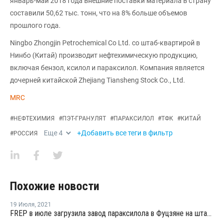
январь-май 2018 года внешние поставки материала в страну
составили 50,62 тыс. тонн, что на 8% больше объемов
прошлого года.
Ningbo Zhongjin Petrochemical Co Ltd. со штаб-квартирой в
Нинбо (Китай) производит нефтехимическую продукцию,
включая бензол, ксилол и параксилол. Компания является
дочерней китайской Zhejiang Tiansheng Stock Co., Ltd.
MRC
#
НЕФТЕХИМИЯ
#
ПЭТ-ГРАНУЛЯТ
#
ПАРАКСИЛОЛ
#
ТФК
#
КИТАЙ
Еще
4
+Добавить все теги в фильтр
#
РОССИЯ
Похожие новости
19 Июля
,
2021
FREP в июле загрузила завод параксилола в Фуцзяне на штатном уровне