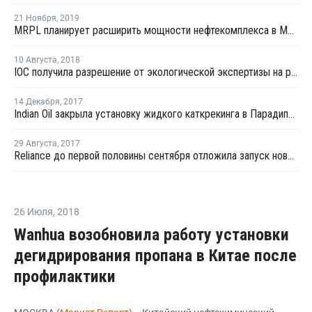
21 Ноября
,
2019
MRPL планирует расширить мощности нефтекомплекса в Манголоре
10 Августа
,
2018
IOC получила разрешение от экологической экспертизы на расширение мощностей комплекса в Панипат
14 Декабря
,
2017
Indian Oil закрыла установку жидкого каткрекинга в Парадипе из-за пожара на НПЗ
29 Августа
,
2017
Reliance до первой половины сентября отложила запуск нового завода МЭГ в Джамнагаре
26 Июля
,
2018
Wanhua возобновила работу установки
дегидрирования пропана в Китае после
профилактики