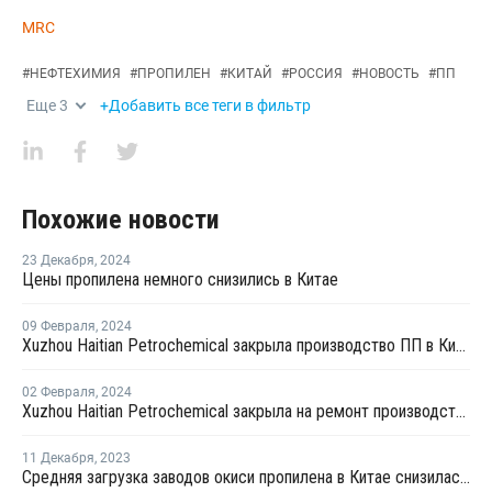
MRC
#
НЕФТЕХИМИЯ
#
ПРОПИЛЕН
#
КИТАЙ
#
РОССИЯ
#
НОВОСТЬ
#
ПП
Еще
3
+Добавить все теги в фильтр
Похожие новости
23 Декабря
,
2024
Цены пропилена немного снизились в Китае
09 Февраля
,
2024
Xuzhou Haitian Petrochemical закрыла производство ПП в Китае
02 Февраля
,
2024
Xuzhou Haitian Petrochemical закрыла на ремонт производство ПП в Китае
11 Декабря
,
2023
Средняя загрузка заводов окиси пропилена в Китае снизилась на 0,7%