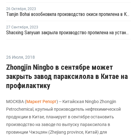
26 Октября
,
2023
Tianjin Bohai возобновила производство окиси пропилена в Китае после ремонта
27 Сентября
,
2023
Shaoxing Sanyuan закрыла производство пропилена на установке каткрекинга в Шанхае
26 Июля
,
2018
Zhongjin Ningbo в сентябре может
закрыть завод параксилола в Китае на
профилактику
МОСКВА (
Маркет Репорт
) -- Китайская Ningbo Zhongjin
Petrochemical, крупный производитель нефтехимической
продукции в Китае, планирует в сентябре остановить
производство на заводе по выпуску параксилола в
провинции Чжэцзян (Zhejiang province, Китай) для