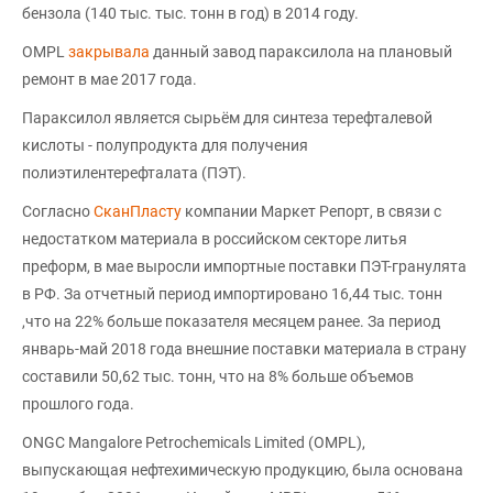
бензола (140 тыс. тыс. тонн в год) в 2014 году.
OMPL
закрывала
данный завод параксилола на плановый
ремонт в мае 2017 года.
Параксилол является сырьём для синтеза терефталевой
кислоты - полупродукта для получения
полиэтилентерефталата (ПЭТ).
Согласно
СканПласту
компании Маркет Репорт, в связи с
недостатком материала в российском секторе литья
преформ, в мае выросли импортные поставки ПЭТ-гранулята
в РФ. За отчетный период импортировано 16,44 тыс. тонн
,что на 22% больше показателя месяцем ранее. За период
январь-май 2018 года внешние поставки материала в страну
составили 50,62 тыс. тонн, что на 8% больше объемов
прошлого года.
ONGC Mangalore Petrochemicals Limited (OMPL),
выпускающая нефтехимическую продукцию, была основана