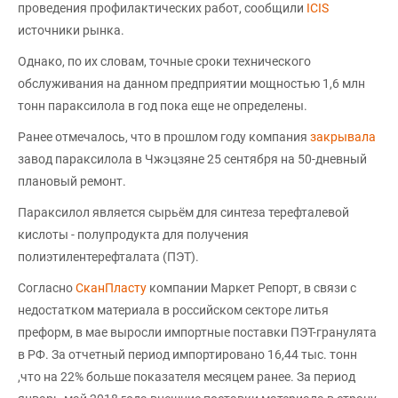
проведения профилактических работ, сообщили
ICIS
источники рынка.
Однако, по их словам, точные сроки технического
обслуживания на данном предприятии мощностью 1,6 млн
тонн параксилола в год пока еще не определены.
Ранее отмечалось, что в прошлом году компания
закрывала
завод параксилола в Чжэцзяне 25 сентября на 50-дневный
плановый ремонт.
Параксилол является сырьём для синтеза терефталевой
кислоты - полупродукта для получения
полиэтилентерефталата (ПЭТ).
Согласно
СканПласту
компании Маркет Репорт, в связи с
недостатком материала в российском секторе литья
преформ, в мае выросли импортные поставки ПЭТ-гранулята
в РФ. За отчетный период импортировано 16,44 тыс. тонн
,что на 22% больше показателя месяцем ранее. За период