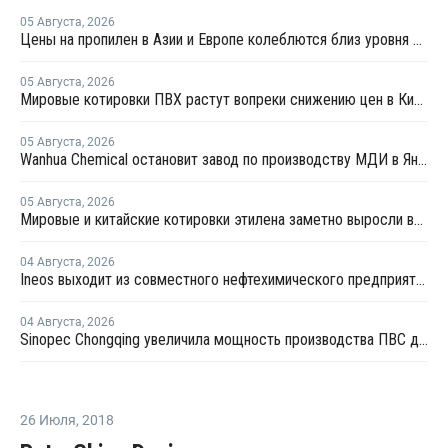
05 Августа
,
2026
Цены на пропилен в Азии и Европе колеблются близ уровня в USD1000
05 Августа
,
2026
Мировые котировки ПВХ растут вопреки снижению цен в Китае
05 Августа
,
2026
Wanhua Chemical остановит завод по производству МДИ в Яньтае для планового ремонта
05 Августа
,
2026
Мировые и китайские котировки этилена заметно выросли во второй половине июля
04 Августа
,
2026
Ineos выходит из совместного нефтехимического предприятия с Sinopec
04 Августа
,
2026
Sinopec Chongqing увеличила мощность производства ПВС до 210 тысяч тонн
26 Июля
,
2018