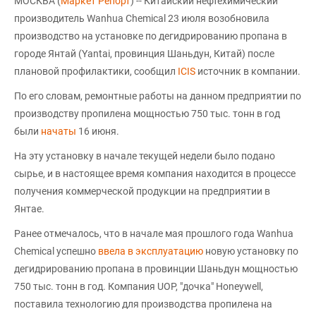
МОСКВА (
Маркет Репорт
) -- Китайский нефтехимический
производитель Wanhua Chemical 23 июля возобновила
производство на установке по дегидрированию пропана в
городе Янтай (Yantai, провинция Шаньдун, Китай) после
плановой профилактики, сообщил
ICIS
источник в компании.
По его словам, ремонтные работы на данном предприятии по
производству пропилена мощностью 750 тыс. тонн в год
были
начаты
16 июня.
На эту установку в начале текущей недели было подано
сырье, и в настоящее время компания находится в процессе
получения коммерческой продукции на предприятии в
Янтае.
Ранее отмечалось, что в начале мая прошлого года Wanhua
Chemical успешно
ввела в эксплуатацию
новую установку по
дегидрированию пропана в провинции Шаньдун мощностью
750 тыс. тонн в год. Компания UOP, "дочка" Honeywell,
поставила технологию для производства пропилена на