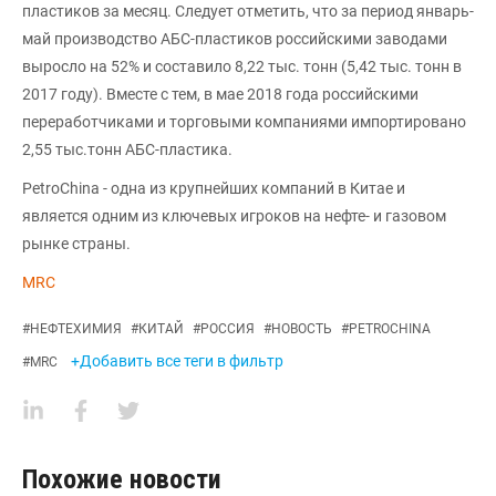
пластиков за месяц. Следует отметить, что за период январь-
май производство АБС-пластиков российскими заводами
выросло на 52% и составило 8,22 тыс. тонн (5,42 тыс. тонн в
2017 году). Вместе с тем, в мае 2018 года российскими
переработчиками и торговыми компаниями импортировано
2,55 тыс.тонн АБС-пластика.
PetroChina - одна из крупнейших компаний в Китае и
является одним из ключевых игроков на нефте- и газовом
рынке страны.
MRC
#
НЕФТЕХИМИЯ
#
КИТАЙ
#
РОССИЯ
#
НОВОСТЬ
#
PETROCHINA
+Добавить все теги в фильтр
#
MRC
Похожие новости