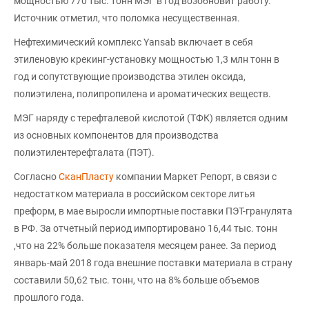
мощностью 770 тыс. тонн МЭГ в год возобновит работу.
Источник отметил, что поломка несущественная.
Нефтехимический комплекс Yansab включает в себя
этиленовую крекинг-установку мощностью 1,3 млн тонн в
год и сопутствующие производства этилен оксида,
полиэтилена, полипропилена и ароматических веществ.
МЭГ наряду с терефталевой кислотой (ТФК) является одним
из основных компонентов для производства
полиэтилентерефталата (ПЭТ).
Согласно
СканПласту
компании Маркет Репорт, в связи с
недостатком материала в российском секторе литья
преформ, в мае выросли импортные поставки ПЭТ-гранулята
в РФ. За отчетный период импортировано 16,44 тыс. тонн
,что на 22% больше показателя месяцем ранее. За период
январь-май 2018 года внешние поставки материала в страну
составили 50,62 тыс. тонн, что на 8% больше объемов
прошлого года.