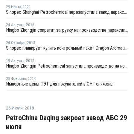
29 Июня
,
2021
Sinopec Shanghai Petrochemical перезапустила завод параксилола № 1 после планового ремонта
24 Августа
,
2016
Ningbo Zhongjin сократит загрузку на производстве параксилола в Китае
26 Октября
,
2015
Sinopec планирует купить контрольный пакет Dragon Aromatics
19 Августа
,
2015
Ningbo Zhongjin Petrochemical запустила производство на новом заводе параксилола в Китае
25 Февраля
,
2014
Импортные цены ПЭТ для покупателей в СНГ снижены
26 Июля
,
2018
PetroChina Daqing закроет завод АБС 29
июля