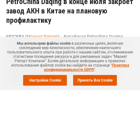
PetroChina Daqing в конце июля закроет
завод АКН в Китае на плановую
профилактику
МОСКВА (
Маркет Репорт
) -- Китайская Petrochina Daqing
Мы используем файлы cookie
в различных целях, включая
Petrochemical, "дочка" китайского нефтехимического гиганта
соблюдение мер безопасности, обеспечение наилучшего
PetroChina, планирует в конце июля остановить
пользовательского опыта при работе с нашим сайтом, отслеживание
статистики посещения ресурса и для рекламных задач “Маркет
производство на заводе по выпуску акрилонитрила (АКН) в
Репорт Компани”. Более детальную информацию о правилах
использования файлов cookie вы найдёте на странице "
Политика
Дакине (Daqing, провинция Хэйлунцзян, Китай) для
конфиденциальности GDPR
".
проведения плановых профилактических мероприятий,
Настройки Cookie
Принять Все Cookie
сообщил
ICIS
источник в компании.
Ожидается, что ремонтные работы на данном предприятии
мощностью 80 тыс. тонн АКН в год будут продолжаться до
конца августа текущего года, сказал источник.
Ранее отмечалось, что компания также с начала июля по
конец августа
проводит
ежегодное техническое
обслуживание на заводе по выпуску акрилонитрил-