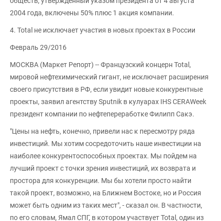
обществ, утвержденный указом президента от 4 августа
2004 года, включены 50% плюс 1 акция компании.
4. Total не исключает участия в новых проектах в России
Февраль 29/2016
МОСКВА (Маркет Репорт) -- Французский концерн Total,
мировой нефтехимический гигант, не исключает расширения
своего присутствия в РФ, если увидит новые конкурентные
проекты, заявил агентству Sputnik в кулуарах IHS CERAWeek
президент компании по нефтепереработке Филипп Сакэ.
"Цены на нефть, конечно, привели нас к пересмотру ряда
инвестиций. Мы хотим сосредоточить наше инвестиции на
наиболее конкурентоспособных проектах. Мы пойдем на
лучший проект с точки зрения инвестиций, их возврата и
простора для конкуренции. Мы бы хотели просто найти
такой проект, возможно, на Ближнем Востоке, но и Россия
может быть одним из таких мест", - сказал он. В частности,
по его словам, Ямал СПГ, в котором участвует Total, один из