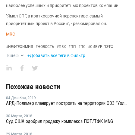
наиболее успешных и приоритетных проектов компании.
"Ямал СПГ, в краткосрочной перспективе, самый
приоритетный проект в России", - резюмировал он.
MRC
#
НЕФТЕХИМИЯ
#
НОВОСТЬ
#
ПВХ
#
ПП
#
ПС
#
СИБУР-ПЭТФ
Еще
5
+Добавить все теги в фильтр
Похожие новости
04 Декабря
,
2019
АРД-Полимер планирует построить на территории ОЭЗ "Узловая" производство пленок из ПЭТ
30 Марта
,
2018
Суд США одобрил продажу комплекса ПЭТ/ТФК M&G
29 Марта
,
2018