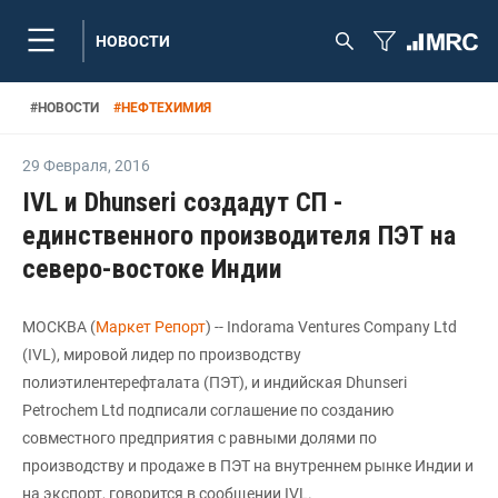
НОВОСТИ
#
НОВОСТИ
#
НЕФТЕХИМИЯ
29 Февраля
,
2016
IVL и Dhunseri создадут СП -
единственного производителя ПЭТ на
северо-востоке Индии
МОСКВА (
Маркет Репорт
) -- Indorama Ventures Company Ltd
(IVL), мировой лидер по производству
полиэтилентерефталата (ПЭТ), и индийская Dhunseri
Petrochem Ltd подписали соглашение по созданию
совместного предприятия с равными долями по
производству и продаже в ПЭТ на внутреннем рынке Индии и
на экспорт, говорится в сообщении IVL.