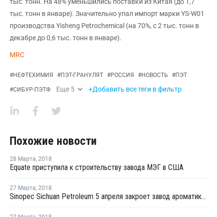
тыс. тонн. На 48% уменьшились поставки из Китая (до 1,7
тыс. тонн в январе). Значительно упал импорт марки YS-W01
производства Yisheng Petrochemical (на 70%, с 2 тыс. тонн в
декабре до 0,6 тыс. тонн в январе).
MRC
#
НЕФТЕХИМИЯ
#
ПЭТ-ГРАНУЛЯТ
#
РОССИЯ
#
НОВОСТЬ
#
ПЭТ
Еще
5
+Добавить все теги в фильтр
#
СИБУР-ПЭТФ
Похожие новости
28 Марта
,
2018
Equate приступила к строительству завода МЭГ в США
27 Марта
,
2018
Sinopec Sichuan Petroleum 5 апреля закроет завод ароматики в Китае на плановый ремонт