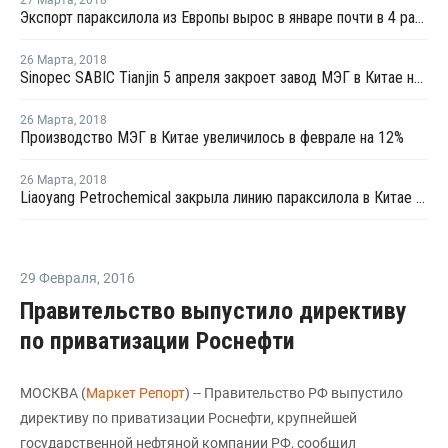
27 Марта
,
2018
Экспорт параксилола из Европы вырос в январе почти в 4 раза - Евростат
26 Марта
,
2018
Sinopec SABIC Tianjin 5 апреля закроет завод МЭГ в Китае на плановую профилактику
26 Марта
,
2018
Производство МЭГ в Китае увеличилось в феврале на 12%
26 Марта
,
2018
Liaoyang Petrochemical закрыла линию параксилола в Китае на профилактику
29 Февраля
,
2016
Правительство выпустило директиву
по приватизации Роснефти
МОСКВА (
Маркет Репорт
) -- Правительство РФ выпустило
директиву по приватизации Роснефти, крупнейшей
государственной нефтяной компании РФ, сообщил