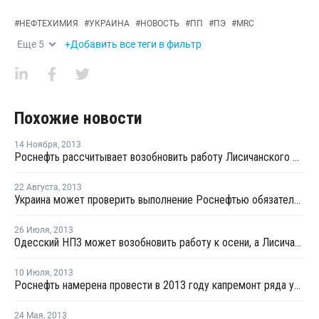
#
НЕФТЕХИМИЯ
#
УКРАИНА
#
НОВОСТЬ
#
ПП
#
ПЭ
#
MRC
Еще
5
+Добавить все теги в фильтр
Похожие новости
14 Ноября
,
2013
Роснефть рассчитывает возобновить работу Лисичанского НПЗ весной 2014 года
22 Августа
,
2013
Украина может проверить выполнение Роснефтью обязательств перед Лисичанским НПЗ
26 Июля
,
2013
Одесский НПЗ может возобновить работу к осени, а Лисичанский НПЗ - не ранее февраля-марта 2014 года
10 Июля
,
2013
Роснефть намерена провести в 2013 году капремонт ряда установок на Лисичанском НПЗ
24 Мая
,
2013