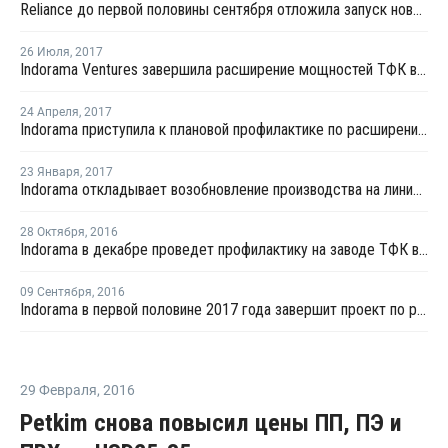
Reliance до первой половины сентября отложила запуск нового завода МЭГ в Джамнагаре
26 Июля
,
2017
Indorama Ventures завершила расширение мощностей ТФК в Роттердаме
24 Апреля
,
2017
Indorama приступила к плановой профилактике по расширению мощностей на заводе ТФК в Нидерландах
23 Января
,
2017
Indorama откладывает возобновление производства на линии ТФК в Индонезии
28 Октября
,
2016
Indorama в декабре проведет профилактику на заводе ТФК в Чилегоне
09 Сентября
,
2016
Indorama в первой половине 2017 года завершит проект по расширению мощностей ТФК в Роттердаме
29 Февраля
,
2016
Petkim снова повысил цены ПП, ПЭ и