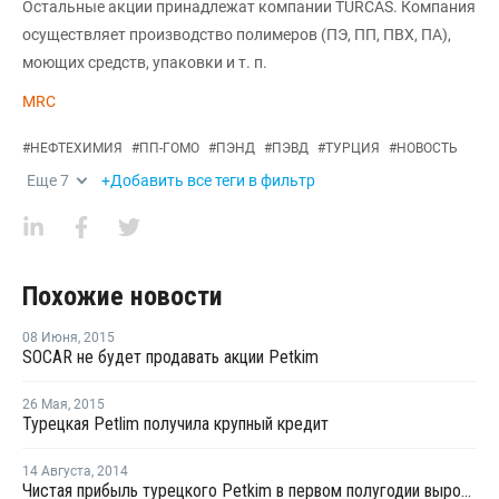
Остальные акции принадлежат компании TURCAS. Компания
осуществляет производство полимеров (ПЭ, ПП, ПВХ, ПА),
моющих средств, упаковки и т. п.
MRC
#
НЕФТЕХИМИЯ
#
ПП-ГОМО
#
ПЭНД
#
ПЭВД
#
ТУРЦИЯ
#
НОВОСТЬ
Еще
7
+Добавить все теги в фильтр
Похожие новости
08 Июня
,
2015
SOCAR не будет продавать акции Petkim
26 Мая
,
2015
Турецкая Petlim получила крупный кредит
14 Августа
,
2014
Чистая прибыль турецкого Petkim в первом полугодии выросла в одиннадцать раз