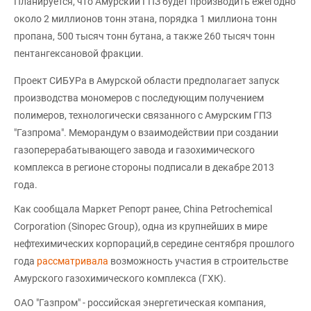
Планируется, что Амурский ГПЗ будет производить ежегодно
около 2 миллионов тонн этана, порядка 1 миллиона тонн
пропана, 500 тысяч тонн бутана, а также 260 тысяч тонн
пентангексановой фракции.
Проект СИБУРа в Амурской области предполагает запуск
производства мономеров с последующим получением
полимеров, технологически связанного с Амурским ГПЗ
"Газпрома". Меморандум о взаимодействии при создании
газоперерабатывающего завода и газохимического
комплекса в регионе стороны подписали в декабре 2013
года.
Как сообщала Маркет Репорт ранее, China Petrochemical
Corporation (Sinopec Group), одна из крупнейших в мире
нефтехимических корпораций,в середине сентября прошлого
года
рассматривала
возможность участия в строительстве
Амурского газохимического комплекса (ГХК).
ОАО "Газпром" - российская энергетическая компания,