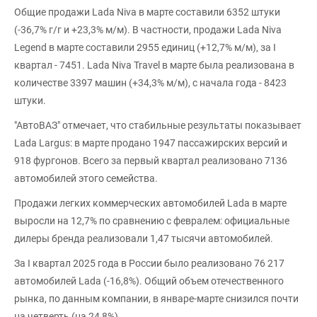
Общие продажи Lada Niva в марте составили 6352 штуки
(-36,7% г/г и +23,3% м/м). В частности, продажи Lada Niva
Legend в марте составили 2955 единиц (+12,7% м/м), за I
квартал - 7451. Lada Niva Travel в марте была реализована в
количестве 3397 машин (+34,3% м/м), с начала года - 8423
штуки.
"АвтоВАЗ" отмечает, что стабильные результаты показывает
Lada Largus: в марте продано 1947 пассажирских версий и
918 фургонов. Всего за первый квартал реализовано 7136
автомобилей этого семейства.
Продажи легких коммерческих автомобилей Lada в марте
выросли на 12,7% по сравнению с февралем: официальные
дилеры бренда реализовали 1,47 тысячи автомобилей.
За I квартал 2025 года в России было реализовано 76 217
автомобилей Lada (-16,8%). Общий объем отечественного
рынка, по данным компании, в январе-марте снизился почти
на четверть (на 24,8%).