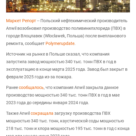
Маркет Репорт
-- Польский нефтехимический производитель
Anwil возобновил производство поливинилхлорида (ПВХ) в
городе Влоцлавек (Wloclawek, Польша) после внепланового
ремонта, сообщает
Polymerupdate
.
Источник на рынке в Польше сказал, что компания
запустила завод мощностью 340 тыс. тонн ПВХ в год в
эксплуатацию в конце марта 2025 года. Завод был закрыт в
феврале 2025 года из-за пожара.
Ранее
сообщалось
, что компания Anwil закрыла данное
производство мощностью 340 тыс. тонн ПВХ в год в мае
2023 года до середины января 2024 года.
Также Anwil
сокращала
загрузку производства ПВХ
мощностью 340 тыс. тонн, каустической соды мощностью
218 тыс. тонн и хлора мощностью 195 тыс. тонн в год с конца
мая или начала июня 2023 года.