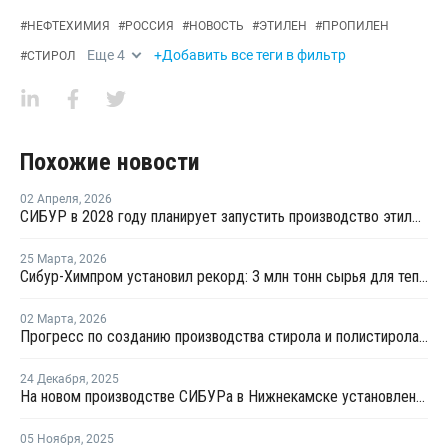
#
НЕФТЕХИМИЯ
#
РОССИЯ
#
НОВОСТЬ
#
ЭТИЛЕН
#
ПРОПИЛЕН
Еще
4
+Добавить все теги в фильтр
#
СТИРОЛ
Похожие новости
02 Апреля
,
2026
СИБУР в 2028 году планирует запустить производство этилбензола, полистирола на НКНХ
25 Марта
,
2026
Сибур-Химпром установил рекорд: 3 млн тонн сырья для теплых домов и упаковки
02 Марта
,
2026
Прогресс по созданию производства стирола и полистирола в Нижнекамске превысил 45%
24 Декабря
,
2025
На новом производстве СИБУРа в Нижнекамске установлена основная технологическая колонна
05 Ноября
,
2025