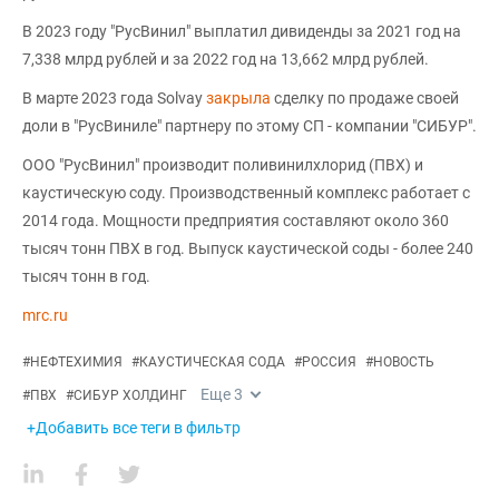
В 2023 году "РусВинил" выплатил дивиденды за 2021 год на
7,338 млрд рублей и за 2022 год на 13,662 млрд рублей.
В марте 2023 года Solvay
закрыла
сделку по продаже своей
доли в "РусВиниле" партнеру по этому СП - компании "СИБУР".
ООО "РусВинил" производит поливинилхлорид (ПВХ) и
каустическую соду. Производственный комплекс работает с
2014 года. Мощности предприятия составляют около 360
тысяч тонн ПВХ в год. Выпуск каустической соды - более 240
тысяч тонн в год.
mrc.ru
#
НЕФТЕХИМИЯ
#
КАУСТИЧЕСКАЯ СОДА
#
РОССИЯ
#
НОВОСТЬ
Еще
3
#
ПВХ
#
СИБУР ХОЛДИНГ
+Добавить все теги в фильтр