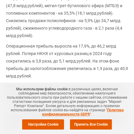
(47,8 млрд рублей), метил-трет-бутилового эфира (МТБЭ) и
топливных компонентов - на 35,5% (18,1 млрд рублей).
Снизились продажи полиолефинов - на 5,9% (до 34,7 млрд
рублей), сжиженного углеводородного газа - в 2,1 раза (4,4
млрд рублей).
Операционная прибыль выросла на 17,9%, до 46,2 млрд
рублей. Потери НКНХ от курсовых разниц в 2024 году
сократились в 3,8 раза, до 5,1 млрд рублей. На этом фоне
прибыль до налогообложения увеличилась в 1,9 раза, до 40,9
млрд рублей.
EBITDA выросла на 2,2%, до 71,3 млрд рублей. Вместе с тем,
Мы используем файлы cookie
в различных целях, включая
соблюдение мер безопасности, обеспечение наилучшего
рентабельность по EBITDA снизилась до 26,4% с 29,5% годом
пользовательского опыта при работе с нашим сайтом, отслеживание
ранее.
статистики посещения ресурса и для рекламных задач “Маркет
Репорт Компани”. Более детальную информацию о правилах
использования файлов cookie вы найдёте на странице "
Политика
Активы компании увеличились на 19,2%, до 605,5 млрд
конфиденциальности GDPR
".
рублей. В частности, стоимость основных средств возросла
Настройки Cookie
Принять Все Cookie
на 16,8%, до 461,2 млрд рублей.