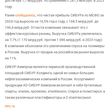
достигнув 1,7 млрд руб. по сравнению с 287,3 млн руб. в 2023
году.
Ранее
сообщалось
, что чистая прибыль СИБУРа по МСФО за
2024 год выросла на 16,5% год к году, с 168,5 млрд руб. до
196,4 млрд руб. Отчасти компания связывает это с
эффектом курсовых разниц. Выручка СИБУРа увеличилась
на 7,7% (1 170 млрд руб. против 1 086 млрд руб. в 2023 году).
В компании объяснили это увеличением спроса на полимеры
в России. Выручка от продаж на российском рынке выросла
на 11%.
СИБУР-Химпром является пермской производственной
площадкой СИБУР Холдинга, одной из самых больших
нефтегазохимических компаний в России. Ассортимент
продукции АО СИБУР-Химпром включает в себя бутиловые
спирты, этилен, пропилен, этилбензол, стирол и полистирол, а
также различные пластификаторы и 2-этилгексанол.
mrc.ru