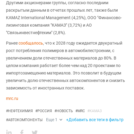
Другими акционерами группы, согласно последним
раскрытым данным в отчетах прошлых лет, также были
KAMAZ International Management (4,25%), ООО "Финансово-
лизинговая компания "КАМАЗ" (3,72%) и АО
"Связьинвестнефтехим" (2,8%).
Ранее
сообщалось
, что к 2028 году ожидается двукратный
рост потребления полимеров в автомобилестроении, с
увеличением доли отечественных материалов до 80%. В
целом компания работает более чем над 20 проектами по
импортозамещению материалов. Это позволит в будущем
увеличить долю отечественных автокомпонентов и снизить
зависимость от иностранных поставок.
mrc.ru
#
НЕФТЕХИМИЯ
#
РОССИЯ
#
НОВОСТЬ
#
MRC
#
КАМАЗ
Еще
1
+Добавить все теги в фильтр
#
АВТОКОМПОНЕНТЫ