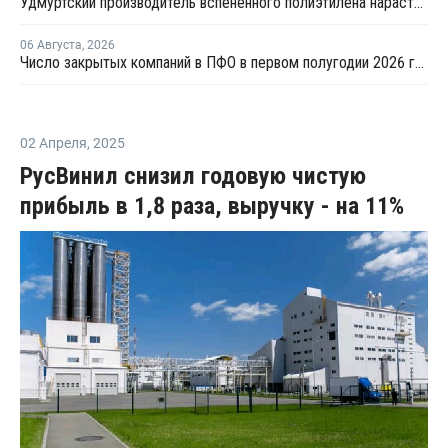
Удмуртский производитель вспененного полиэтилена нарастит выпуск на 15%
06 Августа
,
2026
Число закрытых компаний в ПФО в первом полугодии 2026 года вдвое превысило число новых
02 Апреля
,
2025
РусВинил снизил годовую чистую
прибыль в 1,8 раза, выручку - на 11%