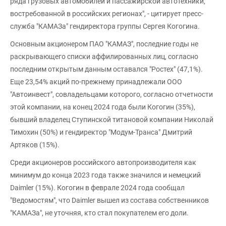
ряда грузовых автомобилей и пассажирской автотехники,
востребованной в российских регионах", - цитирует пресс-
служба "КАМАЗа" гендиректора группы Сергея Когогина.
Основным акционером ПАО "КАМАЗ", последние годы не
раскрывающего списки аффилированных лиц, согласно
последним открытым данным оставался "Ростех" (47,1%).
Еще 23,54% акций по-прежнему принадлежали ООО
"Автоинвест", совладельцами которого, согласно отчетности
этой компании, на конец 2024 года были Когогин (35%),
бывший владелец Ступинской титановой компании Николай
Тимохин (50%) и гендиректор "Модум-Транса" Дмитрий
Артяков (15%).
Среди акционеров российского автопроизводителя как
минимум до конца 2023 года также значился и немецкий
Daimler (15%). Когогин в феврале 2024 года сообщал
"Ведомостям", что Daimler вышел из состава собственников
"КАМАЗа", не уточняя, кто стал покупателем его доли.