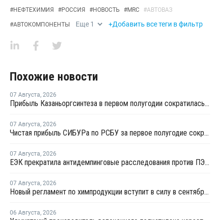
#
НЕФТЕХИМИЯ
#
РОССИЯ
#
НОВОСТЬ
#
MRC
#
АВТОВАЗ
Еще
1
+Добавить все теги в фильтр
#
АВТОКОМПОНЕНТЫ
Похожие новости
07 Августа
,
2026
Прибыль Казаньоргсинтеза в первом полугодии сократилась более чем в 2 раза
07 Августа
,
2026
Чистая прибыль СИБУРа по РСБУ за первое полугодие сократилась в 3,6 раза
07 Августа
,
2026
ЕЭК прекратила антидемпинговые расследования против ПЭ и ПП из Азербайджана и Туркменистана
07 Августа
,
2026
Новый регламент по химпродукции вступит в силу в сентябре 2027 года
06 Августа
,
2026