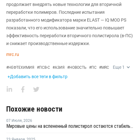
продолжает внедрять новые технологии для вторичной
переработки полимеров. Последние испытания
разработанного модификатора марки ELAST — IQ MOD PS
показали, что его использование значительно повышает
эффективность переработки вторичного полистирола (в-ПС)
и снижает производственные издержки.
mrc.ru
Еще
1
#
НЕФТЕХИМИЯ
#
ПСВ-С
#
АЗИЯ
#
НОВОСТЬ
#
ПС
#
MRC
+Добавить все теги в фильтр
Похожие новости
07 Июля
,
2026
Мировые цены на вспененный полистирол остаются стабильными
23 Января
,
2025