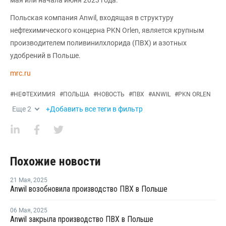
Польская компания Anwil, входящая в структуру
нефтехимического концерна PKN Orlen, является крупным
производителем поливинилхлорида (ПВХ) и азотных
удобрений в Польше.
mrc.ru
#
НЕФТЕХИМИЯ
#
ПОЛЬША
#
НОВОСТЬ
#
ПВХ
#
ANWIL
#
PKN ORLEN
Еще
2
+Добавить все теги в фильтр
Похожие новости
21 Мая
,
2025
Anwil возобновила производство ПВХ в Польше
06 Мая
,
2025
Anwil закрыла производство ПВХ в Польше