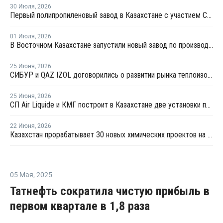
30 Июля
,
2026
Первый полипропиленовый завод в Казахстане с участием СИБУРа терпит убытки
01 Июля
,
2026
В Восточном Казахстане запустили новый завод по производству полистиролбетона
25 Июня
,
2026
СИБУР и QAZ IZOL договорились о развитии рынка теплоизоляционных материалов в Казахстане
25 Июня
,
2026
СП Air Liquide и КМГ построит в Казахстане две установки по производству азота за EUR70 млн
22 Июня
,
2026
Казахстан прорабатывает 30 новых химических проектов на USD20,9 млрд тенге
05 Мая
,
2025
Татнефть сократила чистую прибыль в
первом квартале в 1,8 раза