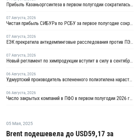
Прибыль Казаньоргсинтеза в первом полугодии сократилась более чем в 2 раза
07 Августа
,
2026
Чистая прибыль СИБУРа по РСБУ за первое полугодие сократилась в 3,6 раза
07 Августа
,
2026
ЕЭК прекратила антидемпинговые расследования против ПЭ и ПП из Азербайджана и Туркменистана
07 Августа
,
2026
Новый регламент по химпродукции вступит в силу в сентябре 2027 года
06 Августа
,
2026
Удмуртский производитель вспененного полиэтилена нарастит выпуск на 15%
06 Августа
,
2026
Число закрытых компаний в ПФО в первом полугодии 2026 года вдвое превысило число новых
05 Мая
,
2025
Brent подешевела до USD59,17 за