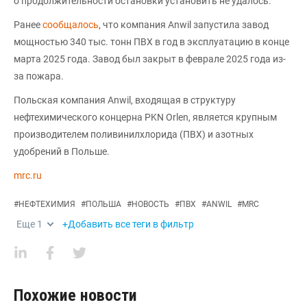
о продолжительности остановки установить не удалось.
Ранее
сообщалось
, что компания Anwil запустила завод
мощностью 340 тыс. тонн ПВХ в год в эксплуатацию в конце
марта 2025 года. Завод был закрыт в феврале 2025 года из-
за пожара.
Польская компания Anwil, входящая в структуру
нефтехимического концерна PKN Orlen, является крупным
производителем поливинилхлорида (ПВХ) и азотных
удобрений в Польше.
mrc.ru
#
НЕФТЕХИМИЯ
#
ПОЛЬША
#
НОВОСТЬ
#
ПВХ
#
ANWIL
#
MRC
Еще
1
+Добавить все теги в фильтр
Похожие новости