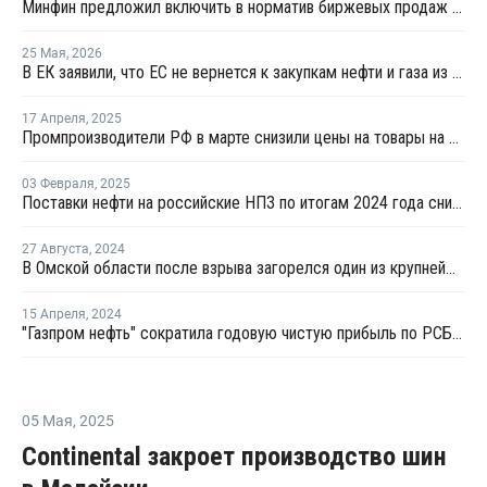
Минфин предложил включить в норматив биржевых продаж топлива реализацию по договорам, устанавливаемым правительством
25 Мая
,
2026
В ЕК заявили, что ЕС не вернется к закупкам нефти и газа из России
17 Апреля
,
2025
Промпроизводители РФ в марте снизили цены на товары на 1,5%
03 Февраля
,
2025
Поставки нефти на российские НПЗ по итогам 2024 года снизились на 2,5%
27 Августа
,
2024
В Омской области после взрыва загорелся один из крупнейших НПЗ России
15 Апреля
,
2024
"Газпром нефть" сократила годовую чистую прибыль по РСБУ на 16%
05 Мая
,
2025
Continental закроет производство шин