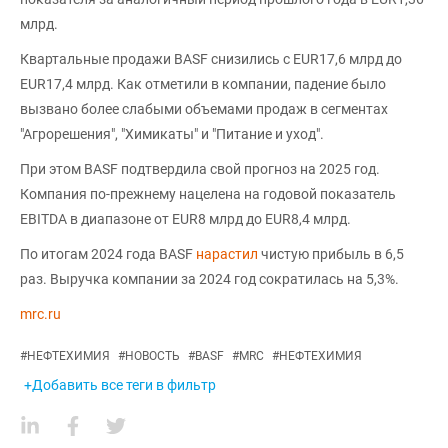
млрд.
Квартальные продажи BASF снизились с EUR17,6 млрд до
EUR17,4 млрд. Как отметили в компании, падение было
вызвано более слабыми объемами продаж в сегментах
"Агрорешения", "Химикаты" и "Питание и уход".
При этом BASF подтвердила свой прогноз на 2025 год.
Компания по-прежнему нацелена на годовой показатель
EBITDA в диапазоне от EUR8 млрд до EUR8,4 млрд.
По итогам 2024 года BASF
нарастил
чистую прибыль в 6,5
раз. Выручка компании за 2024 год сократилась на 5,3%.
mrc.ru
#
НЕФТЕХИМИЯ
#
НОВОСТЬ
#
BASF
#
MRC
#
НЕФТЕХИМИЯ
+Добавить все теги в фильтр