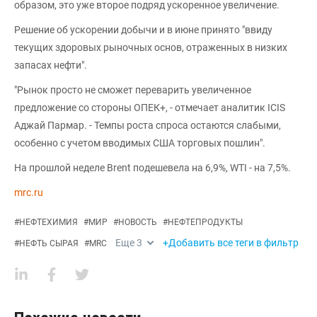
образом, это уже второе подряд ускоренное увеличение.
Решение об ускорении добычи и в июне принято "ввиду
текущих здоровых рыночных основ, отраженных в низких
запасах нефти".
"Рынок просто не сможет переварить увеличенное
предложение со стороны ОПЕК+, - отмечает аналитик ICIS
Аджай Пармар. - Темпы роста спроса остаются слабыми,
особенно с учетом вводимых США торговых пошлин".
На прошлой неделе Brent подешевела на 6,9%, WTI - на 7,5%.
mrc.ru
#
НЕФТЕХИМИЯ
#
МИР
#
НОВОСТЬ
#
НЕФТЕПРОДУКТЫ
Еще
3
+Добавить все теги в фильтр
#
НЕФТЬ СЫРАЯ
#
MRC