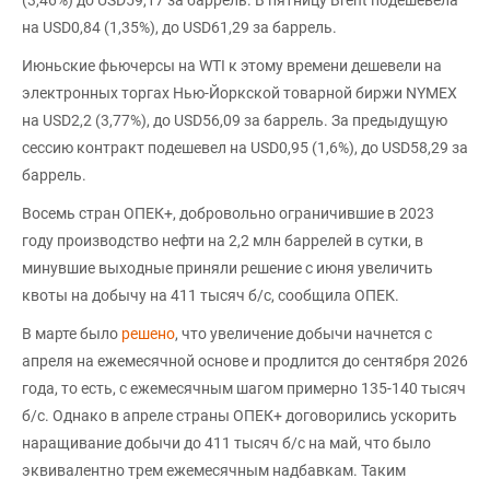
(3,46%) до USD59,17 за баррель. В пятницу Brent подешевела
на USD0,84 (1,35%), до USD61,29 за баррель.
Июньские фьючерсы на WTI к этому времени дешевели на
электронных торгах Нью-Йоркской товарной биржи NYMEX
на USD2,2 (3,77%), до USD56,09 за баррель. За предыдущую
сессию контракт подешевел на USD0,95 (1,6%), до USD58,29 за
баррель.
Восемь стран ОПЕК+, добровольно ограничившие в 2023
году производство нефти на 2,2 млн баррелей в сутки, в
минувшие выходные приняли решение с июня увеличить
квоты на добычу на 411 тысяч б/с, сообщила ОПЕК.
В марте было
решено
, что увеличение добычи начнется с
апреля на ежемесячной основе и продлится до сентября 2026
года, то есть, с ежемесячным шагом примерно 135-140 тысяч
б/с. Однако в апреле страны ОПЕК+ договорились ускорить
наращивание добычи до 411 тысяч б/с на май, что было
эквивалентно трем ежемесячным надбавкам. Таким