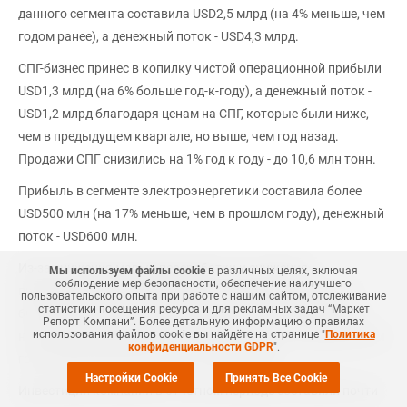
данного сегмента составила USD2,5 млрд (на 4% меньше, чем
годом ранее), а денежный поток - USD4,3 млрд.
СПГ-бизнес принес в копилку чистой операционной прибыли
USD1,3 млрд (на 6% больше год-к-году), а денежный поток -
USD1,2 млрд благодаря ценам на СПГ, которые были ниже,
чем в предыдущем квартале, но выше, чем год назад.
Продажи СПГ снизились на 1% год к году - до 10,6 млн тонн.
Прибыль в сегменте электроэнергетики составила более
USD500 млн (на 17% меньше, чем в прошлом году), денежный
поток - USD600 млн.
Из-за снижения маржи переработки и снижения
Мы используем файлы cookie
в различных целях, включая
соблюдение мер безопасности, обеспечение наилучшего
прибыльности нефтехимического бизнеса и сегмента по
пользовательского опыта при работе с нашим сайтом, отслеживание
статистики посещения ресурса и для рекламных задач “Маркет
биотопливу в Европе финансовые показатели оказались
Репорт Компани”. Более детальную информацию о правилах
использования файлов cookie вы найдёте на странице "
Политика
ниже ожиданий: прибыль в USD0,3 млрд (на 70% меньше, чем
конфиденциальности GDPR
".
год назад) и денежный поток - USD1,1 млрд.
Настройки Cookie
Принять Все Cookie
Инвестиции компании в отчетном периоде составили почти