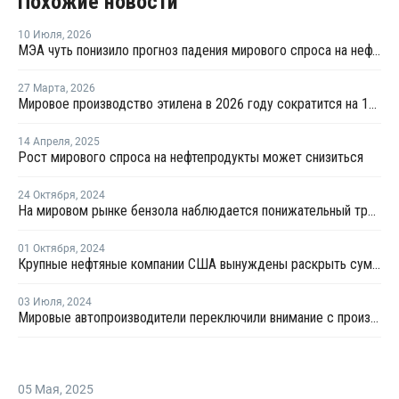
Похожие новости
10 Июля
,
2026
МЭА чуть понизило прогноз падения мирового спроса на нефть в 2026 году
27 Марта
,
2026
Мировое производство этилена в 2026 году сократится на 12% на фоне конфликта на Ближнем Востоке
14 Апреля
,
2025
Рост мирового спроса на нефтепродукты может снизиться
24 Октября
,
2024
На мировом рынке бензола наблюдается понижательный тренд
01 Октября
,
2024
Крупные нефтяные компании США вынуждены раскрыть сумму платежей иностранным правительствам
03 Июля
,
2024
Мировые автопроизводители переключили внимание с производства полностью электромобилей на гибридные модели
05 Мая
,
2025