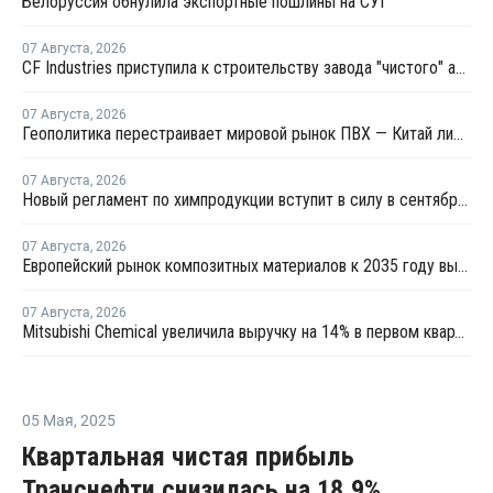
Белоруссия обнулила экспортные пошлины на СУГ
07 Августа
,
2026
CF Industries приступила к строительству завода "чистого" аммиака за USD4 миллиарда
07 Августа
,
2026
Геополитика перестраивает мировой рынок ПВХ — Китай лидирует в экспорте
07 Августа
,
2026
Новый регламент по химпродукции вступит в силу в сентябре 2027 года
07 Августа
,
2026
Европейский рынок композитных материалов к 2035 году вырастет до USD47,5 млрд
07 Августа
,
2026
Mitsubishi Chemical увеличила выручку на 14% в первом квартале японского финансового года
05 Мая
,
2025
Квартальная чистая прибыль
Транснефти снизилась на 18,9%