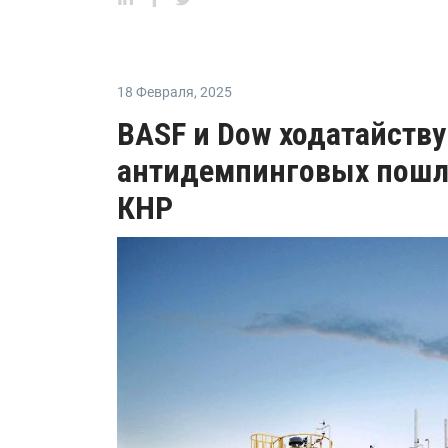
18 Февраля
,
2025
BASF и Dow ходатайств
антидемпинговых пошли
КНР