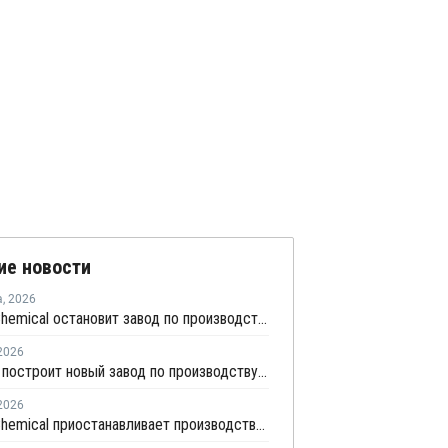
ие новости
а
,
2026
Wanhua Chemical остановит завод по производству МДИ в Яньтае для планового ремонта
2026
Covestro построит новый завод по производству МДИ в Китае
2026
Wanhua Chemical приостанавливает производство МДИ для проведения планового техобслуживания