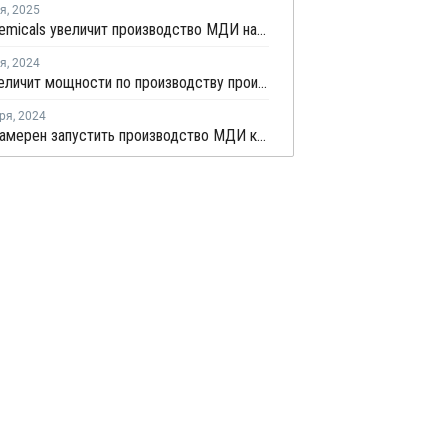
ря
,
2025
Mitsui Chemicals увеличит производство МДИ на 100 тыс. тонн в год
ря
,
2024
Tosoh увеличит мощности по производству производных ГМДИ в Японии
ря
,
2024
СИБУР намерен запустить производство МДИ к концу этого года