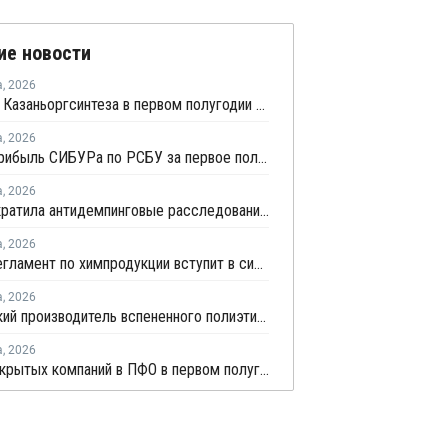
ие новости
а
,
2026
Прибыль Казаньоргсинтеза в первом полугодии сократилась более чем в 2 раза
а
,
2026
Чистая прибыль СИБУРа по РСБУ за первое полугодие сократилась в 3,6 раза
а
,
2026
ЕЭК прекратила антидемпинговые расследования против ПЭ и ПП из Азербайджана и Туркменистана
а
,
2026
Новый регламент по химпродукции вступит в силу в сентябре 2027 года
а
,
2026
Удмуртский производитель вспененного полиэтилена нарастит выпуск на 15%
а
,
2026
Число закрытых компаний в ПФО в первом полугодии 2026 года вдвое превысило число новых