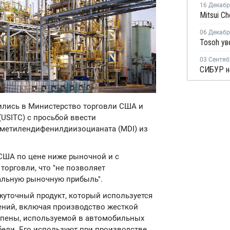
16 Декаб
06 Декаб
03 Сентяб
тились в Министерство торговли США и
USITC) с просьбой ввести
метилендифенилдиизоцианата (MDI) из
 США по цене ниже рыночной и с
орговли, что "не позволяет
альную рыночную прибыль".
уточный продукт, который используется
ений, включая производство жесткой
 пены, используемой в автомобильных
бели. Его используют при производстве