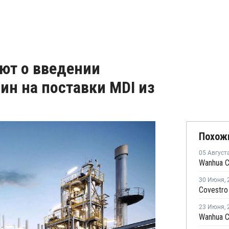
уют о введении
н на поставки MDI из
Похож
05 Август
30 Июня
,
23 Июня
,