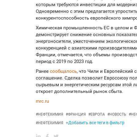
которым требуются инвестиции для модерни
Одновременно с этим предлагается упростит
конкурентоспособность европейского химпр
Химическая промышленность ЕС в целом и Фр
демонстрирует снижение основных показате
энергоносители, ужесточением экологическо
конкуренцией с азиатскими производителями
Франции, отмечается, что объемы производст
период с 2019 по 2023 год.
Ранее
сообщалось
, что Чили и Европейский
соглашение. Сделка позволит Евросоюзу по
сырьевым и энергетическим ресурсам этой л
откроет дополнительный рынок сбыта.
mrc.ru
#
НЕФТЕХИМИЯ
#
ФРАНЦИЯ
#
ЕВРОПА
#
НОВОСТЬ
#
НЕ
+Добавить все теги в фильтр
#
НЕФТЕХИМИЯ