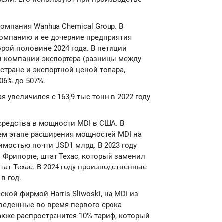
компания Wanhua Chemical Group. В
 компанию и ее дочерние предприятия
рой половине 2024 года. В петиции
и компании-экспортера (разницы между
стране и экспортной ценой товара,
06% до 507%.
я увеличился с 163,9 тыс тонн в 2022 году
средства в мощности MDI в США. В
ем этапе расширения мощностей MDI на
имостью почти USD1 млрд. В 2023 году
 Фрипорте, штат Техас, который заменил
тат Техас. В 2024 году производственные
в год.
кой фирмой Harris Sliwoski, на MDI из
веденные во время первого срока
акже распространится 10% тариф, который