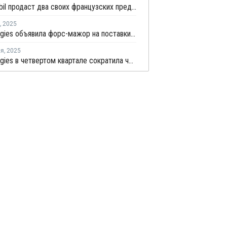
ExxonMobil продаст два своих французских предприятия компании North Atlantic
,
2025
TotalEnergies объявила форс-мажор на поставки бутадиена во Франции
ля
,
2025
TotalEnergies в четвертом квартале сократила чистую прибыль на 22%