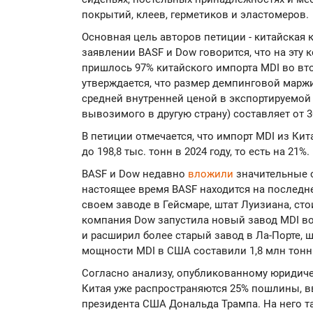
покрытий, клеев, герметиков и эластомеров.
Основная цель авторов петиции - китайская 
заявлении BASF и Dow говорится, что на эту
пришлось 97% китайского импорта MDI во вто
утверждается, что размер демпинговой марж
средней внутренней ценой в экспортируемой 
вывозимого в другую страну) составляет от 3
В петиции отмечается, что импорт MDI из Кита
до 198,8 тыс. тонн в 2024 году, то есть на 21%.
BASF и Dow недавно
вложили
значительные 
настоящее время BASF находится на последн
своем заводе в Гейсмаре, штат Луизиана, сто
компания Dow запустила новый завод MDI во
и расширил более старый завод в Ла-Порте, ш
мощности MDI в США составили 1,8 млн тонн 
Согласно анализу, опубликованному юридичес
Китая уже распространяются 25% пошлины, в
президента США Дональда Трампа. На него т