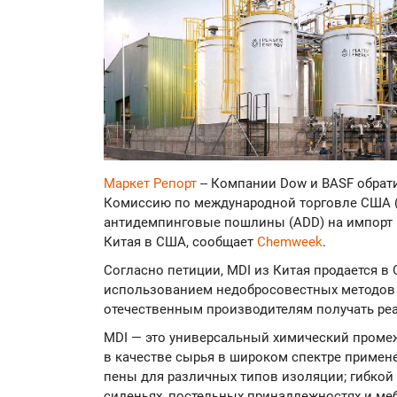
Маркет Репорт
-- Компании Dow и BASF обра
Комиссию по международной торговле США (
антидемпинговые пошлины (ADD) на импорт 
Китая в США, сообщает
Chemweek
.
Согласно петиции, MDI из Китая продается в
использованием недобросовестных методов т
отечественным производителям получать ре
MDI — это универсальный химический промеж
в качестве сырья в широком спектре примен
пены для различных типов изоляции; гибкой
сиденьях, постельных принадлежностях и ме