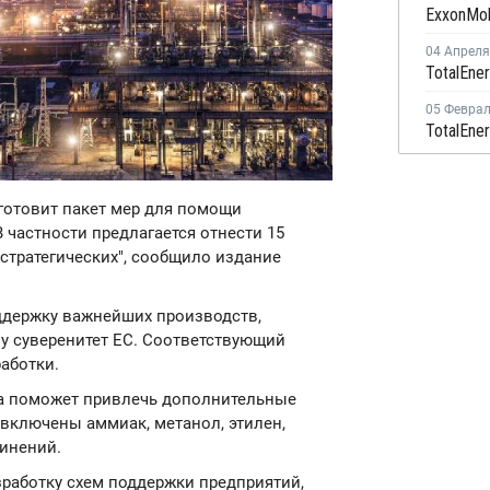
04 Апреля
05 Февра
готовит пакет мер для помощи
частности предлагается отнести 15
стратегических", сообщило издание
ддержку важнейших производств,
зу суверенитет ЕС. Соответствующий
работки.
а поможет привлечь дополнительные
 включены аммиак, метанол, этилен,
динений.
зработку схем поддержки предприятий,