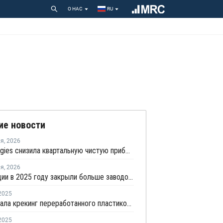
О НАС
RU
ие новости
ля
,
2026
TotalEnergies снизила квартальную чистую прибыль на четверть
ля
,
2026
Во Франции в 2025 году закрыли больше заводов, чем открыли
2025
Ineos начала крекинг переработанного пластикового сырья во французской Лавере
2025