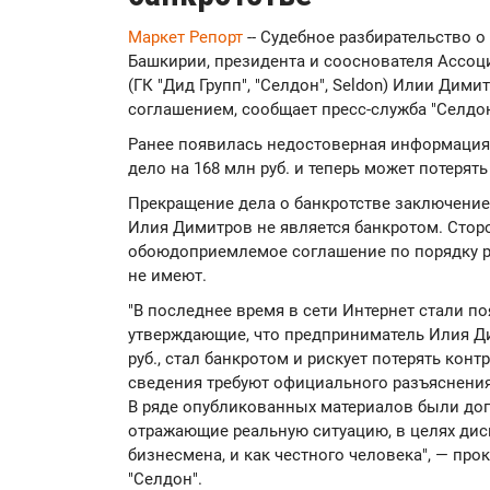
Маркет Репорт
-- Судебное разбирательство 
Башкирии, президента и сооснователя Ассо
(ГК "Дид Групп", "Селдон", Seldon) Илии Ди
соглашением, сообщает пресс-служба "Селдон
Ранее появилась недостоверная информация 
дело на 168 млн руб. и теперь может потерят
Прекращение дела о банкротстве заключение
Илия Димитров не является банкротом. Стор
обоюдоприемлемое соглашение по порядку ра
не имеют.
"В последнее время в сети Интернет стали п
утверждающие, что предприниматель Илия Ди
руб., стал банкротом и рискует потерять кон
сведения требуют официального разъяснения
В ряде опубликованных материалов были до
отражающие реальную ситуацию, в целях дис
бизнесмена, и как честного человека", — пр
"Селдон".