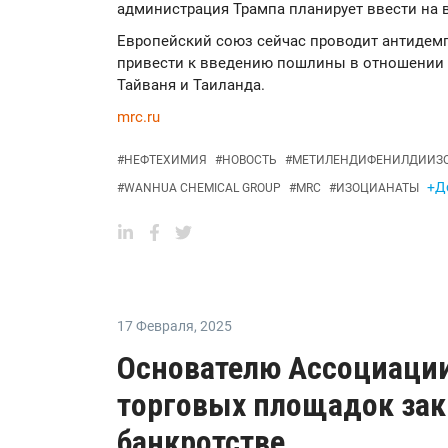
администрация Трампа планирует ввести на 
Европейский союз сейчас проводит антидем
привести к введению пошлины в отношении 
Тайваня и Таиланда.
mrc.ru
#
НЕФТЕХИМИЯ
#
НОВОСТЬ
#
МЕТИЛЕНДИФЕНИЛДИИЗ
+Д
#
WANHUA CHEMICAL GROUP
#
MRC
#
ИЗОЦИАНАТЫ
17 Февраля
,
2025
Основателю Ассоциаци
торговых площадок зак
банкротстве