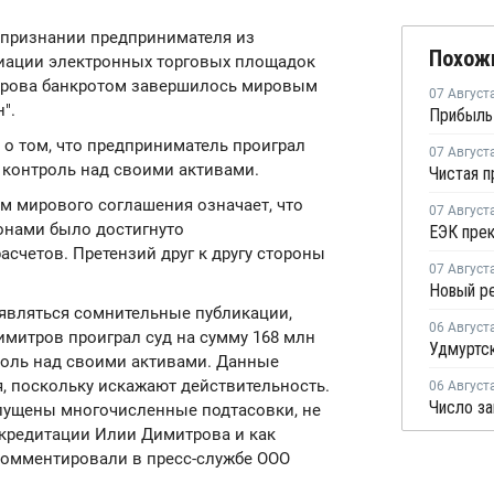
о признании предпринимателя из
Похож
циации электронных торговых площадок
митрова банкротом завершилось мировым
07 Август
".
о том, что предприниматель проиграл
07 Август
ь контроль над своими активами.
м мирового соглашения означает, что
07 Август
онами было достигнуто
счетов. Претензий друг к другу стороны
07 Август
оявляться сомнительные публикации,
06 Август
митров проиграл суд на сумму 168 млн
троль над своими активами. Данные
, поскольку искажают действительность.
06 Август
пущены многочисленные подтасовки, не
кредитации Илии Димитрова и как
окомментировали в пресс-службе ООО