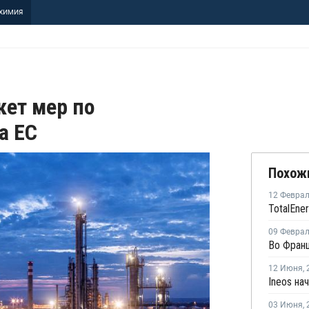
ХИМИЯ
кет мер по
а ЕС
Похож
12 Февра
09 Февра
12 Июня
,
03 Июня
,