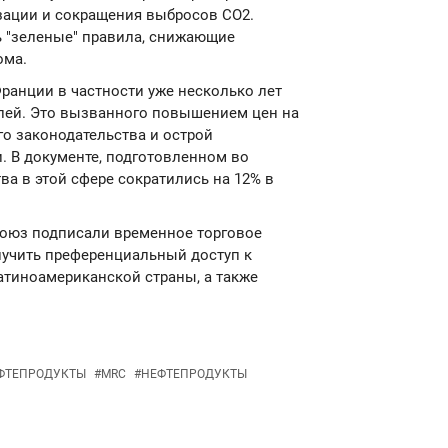
зации и сокращения выбросов СО2.
ь "зеленые" правила, снижающие
ома.
анции в частности уже несколько лет
лей. Это вызванного повышением цен на
го законодательства и острой
. В документе, подготовленном во
ва в этой сфере сократились на 12% в
 союз подписали временное торговое
лучить преференциальный доступ к
атиноамериканской страны, а также
ФТЕПРОДУКТЫ
#
MRC
#
НЕФТЕПРОДУКТЫ