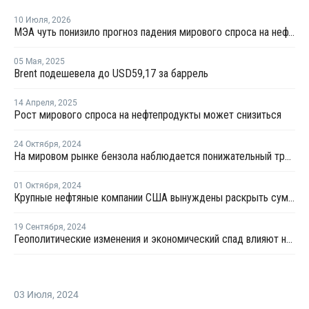
10 Июля
,
2026
МЭА чуть понизило прогноз падения мирового спроса на нефть в 2026 году
05 Мая
,
2025
Brent подешевела до USD59,17 за баррель
14 Апреля
,
2025
Рост мирового спроса на нефтепродукты может снизиться
24 Октября
,
2024
На мировом рынке бензола наблюдается понижательный тренд
01 Октября
,
2024
Крупные нефтяные компании США вынуждены раскрыть сумму платежей иностранным правительствам
19 Сентября
,
2024
Геополитические изменения и экономический спад влияют на цены бензола в Европе
03 Июля
,
2024