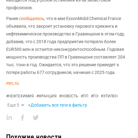
профсоюзов.
Ранее
сообщалось
, что в мае ExxonMobil Chemical France
объявила, что закроет установку парового крекинга и
нефтехимическое производство в Гравеншоне в этом году,
добавив, что с 2018 года предприятие потеряло более
EUR500 млн и остается неконкурентоспособным. Годовая
мощность производства ПП в Гравеншоне составляет 204
тыс. тонн в год. Ожидается, что это решение приведет к
потере работы 677 сотрудников, начиная с 2025 года.
mrc.ru
#
НЕФТЕХИМИЯ
#
ФРАНЦИЯ
#
НОВОСТЬ
#
ПП
#
ПЭ
#
ЭТИЛЕН
Еще
5
+Добавить все теги в фильтр
Похожие новости