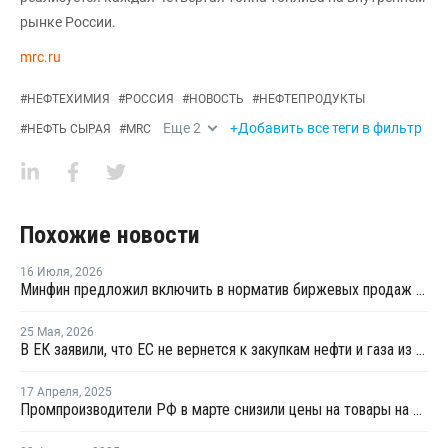
рынке России.
mrc.ru
#
НЕФТЕХИМИЯ
#
РОССИЯ
#
НОВОСТЬ
#
НЕФТЕПРОДУКТЫ
Еще
2
+Добавить все теги в фильтр
#
НЕФТЬ СЫРАЯ
#
MRC
Похожие новости
16 Июля
,
2026
Минфин предложил включить в норматив биржевых продаж топлива реализацию по договорам, устанавливаемым правительством
25 Мая
,
2026
В ЕК заявили, что ЕС не вернется к закупкам нефти и газа из России
17 Апреля
,
2025
Промпроизводители РФ в марте снизили цены на товары на 1,5%