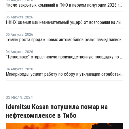
Число закрытых компаний в ПФО в первом полугодии 2026 года вдвое превысило число новых
05 Августа
,
2026
НКНХ оценил как незначительный ущерб от возгорания на линии полистирола
05 Августа
,
2026
Темпы роста продаж новых автомобилей резко замедлились
04 Августа
,
2026
"Теплолюкс" открыл новую производственную площадку по выпуску инженерных систем
04 Августа
,
2026
Минприроды усилит работу по сбору и утилизации отработанных шин
03 Июля
,
2024
Idemitsu Kosan потушила пожар на
нефтекомплексе в Тибо