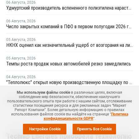
06 Августа
,
2026
Удмуртский производитель вспененного полиэтилена нарастит выпуск на 15%
06 Августа
,
2026
Число закрытых компаний в ПФО в первом полугодии 2026 года вдвое превысило число новых
05 Августа
,
2026
НКНХ оценил как незначительный ущерб от возгорания на линии полистирола
05 Августа
,
2026
Темпы роста продаж новых автомобилей резко замедлились
04 Августа
,
2026
"Теплолюкс" открыл новую производственную площадку по выпуску инженерных систем
Мы используем файлы cookie
в различных целях, включая
04 Августа
,
2026
соблюдение мер безопасности, обеспечение наилучшего
Минприроды усилит работу по сбору и утилизации отработанных шин
пользовательского опыта при работе с нашим сайтом, отслеживание
статистики посещения ресурса и для рекламных задач “Маркет
Репорт Компани”. Более детальную информацию о правилах
использования файлов cookie вы найдёте на странице "
Политика
конфиденциальности GDPR
".
03 Июля
,
2024
Настройки Cookie
Принять Все Cookie
Technip Energies приобрела технологию