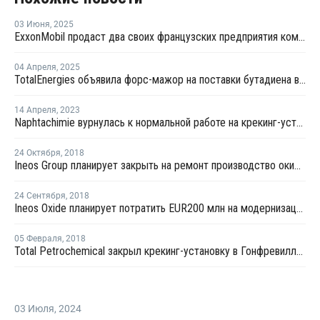
03 Июня
,
2025
ExxonMobil продаст два своих французских предприятия компании North Atlantic
04 Апреля
,
2025
TotalEnergies объявила форс-мажор на поставки бутадиена во Франции
14 Апреля
,
2023
Naphtachimie вурнулась к нормальной работе на крекинг-установке в Лавере
24 Октября
,
2018
Ineos Group планирует закрыть на ремонт производство окиси этилена в Лавере
24 Сентября
,
2018
Ineos Oxide планирует потратить EUR200 млн на модернизацию производства окиси этилена в Европе
05 Февраля
,
2018
Total Petrochemical закрыл крекинг-установку в Гонфревилле из-за поломки
03 Июля
,
2024