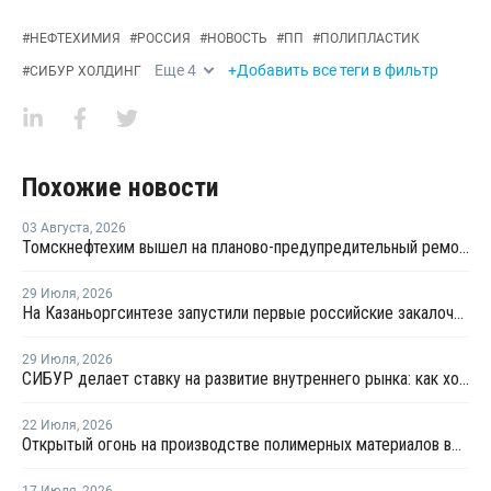
#
НЕФТЕХИМИЯ
#
РОССИЯ
#
НОВОСТЬ
#
ПП
#
ПОЛИПЛАСТИК
Еще
4
+Добавить все теги в фильтр
#
СИБУР ХОЛДИНГ
Похожие новости
03 Августа
,
2026
Томскнефтехим вышел на планово-предупредительный ремонт
29 Июля
,
2026
На Казаньоргсинтезе запустили первые российские закалочно-испарительные аппараты
29 Июля
,
2026
СИБУР делает ставку на развитие внутреннего рынка: как холдинг стимулирует спрос на полимеры в ритейле
22 Июля
,
2026
Открытый огонь на производстве полимерных материалов во Всеволожске
17 Июля
,
2026