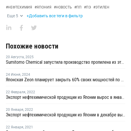
#
НЕФТЕХИМИЯ
#
ЯПОНИЯ
#
НОВОСТЬ
#
ПП
#
ПЭ
#
ЭТИЛЕН
Еще
5
+Добавить все теги в фильтр
Похожие новости
20 Августа
,
2025
Sumitomo Chemical запустила производство пропилена из этанола
24 Июня
,
2024
Японская Zeon планирует закрыть 60% своих мощностей по производству эластомеров в Токуяме
22 Февраля
,
2022
Экспорт нефтехимической продукции из Японии вырос в январе на 5,8%
20 Января
,
2022
Экспорт нефтехимической продукции из Японии в декабре вырос на 15,6%
22 Января
,
2021