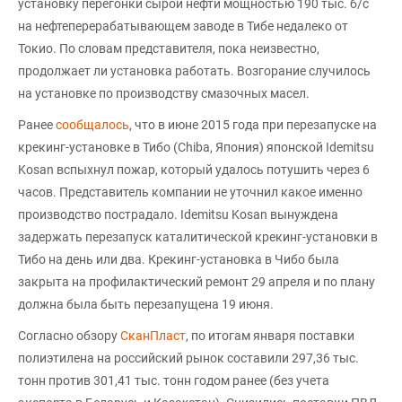
установку перегонки сырой нефти мощностью 190 тыс. б/с
на нефтеперерабатывающем заводе в Тибе недалеко от
Токио. По словам представителя, пока неизвестно,
продолжает ли установка работать. Возгорание случилось
на установке по производству смазочных масел.
Ранее
сообщалось
, что в июне 2015 года при перезапуске на
крекинг-установке в Тибо (Chiba, Япония) японской Idemitsu
Kosan вспыхнул пожар, который удалось потушить через 6
часов. Представитель компании не уточнил какое именно
производство пострадало. Idemitsu Kosan вынуждена
задержать перезапуск каталитической крекинг-установки в
Тибо на день или два. Крекинг-установка в Чибо была
закрыта на профилактический ремонт 29 апреля и по плану
должна была быть перезапущена 19 июня.
Согласно обзору
СканПласт
, по итогам января поставки
полиэтилена на российский рынок составили 297,36 тыс.
тонн против 301,41 тыс. тонн годом ранее (без учета