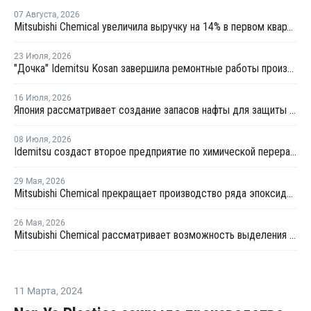
07 Августа
,
2026
Mitsubishi Chemical увеличила выручку на 14% в первом квартале японского финансового года
23 Июля
,
2026
"Дочка" Idemitsu Kosan завершила ремонтные работы производства ПС в Пасир-Гуданге
16 Июля
,
2026
Япония рассматривает создание запасов нафты для защиты нефтехимии
08 Июля
,
2026
Idemitsu создаст второе предприятие по химической переработке отходов в Японии
29 Мая
,
2026
Mitsubishi Chemical прекращает производство ряда эпоксидных смол в Японии
26 Мая
,
2026
Mitsubishi Chemical рассматривает возможность выделения нефтехимического бизнеса к 2028 году
11 Марта
,
2024