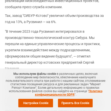
реализации низкобюджетных инвестиционных проектов,
сообщила пресс-служба компании.
Так, завод "СИБУР-Кстово" увеличил объем производства за
год на 13%, а Русвинил — на 6%.
"В течение 2023 года Русвинил интегрировался в
производственно-технологический контур Сибура. Мы
перешли на единые управленческие процессы и практики,
укрепили взаимодействие между подразделениями,
сформировали общее видение будущего", — отметил
генеральный директор кстовских предприятий Сергей
Назаров.
Мы используем файлы cookie
в различных целях, включая
Производственные мощности СИБУР-Кстово составляют 435
соблюдение мер безопасности, обеспечение наилучшего
пользовательского опыта при работе с нашим сайтом, отслеживание
тыс. тонн этилена, 180 тыс. тонн пропилена, 106 тыс. тонн
статистики посещения ресурса и для рекламных задач “Маркет
Репорт Компани”. Более детальную информацию о правилах
бензола.
использования файлов cookie вы найдёте на странице "
Политика
конфиденциальности GDPR
".
Ранее
сообщалось
, что СИБУР-Нефтехим (г. Дзержинск) в
Настройки Cookie
Принять Все Cookie
2023 году увеличил объем производства почти на 19%. Рост
производства достигнут за счет перехода производства