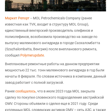
Маркет Репорт
-- MOL Petrochemicals Company (ранее
известная как TVK, входит в структуру MOL Group),
единственный венгерский производитель олефинов и
полиолефинов, возобновила производство на заводе по
выпуску малеинового ангидрида в городе Сазхаломбатта
(Szazhalombatta, Венгрия) после внепланового ремонта,
сообщил
Polymerupdate
.
Внеплановые ремонтные работы на данном предприятии
мощностью 22 тыс. тонн малеинового ангидрида в год были
начаты 8 февраля. По словам источника в компании, данный
завод работает с полной загрузкой.
Ранее
сообщалось
, что в июле 2023 года MOL закрыла
сделку по покупке словенского подразделения австрийской
OMV. Стороны объявили о сделке еще в 2021 году. Среди
купленных MOL словенских активов OMV – сеть АЗС, а также