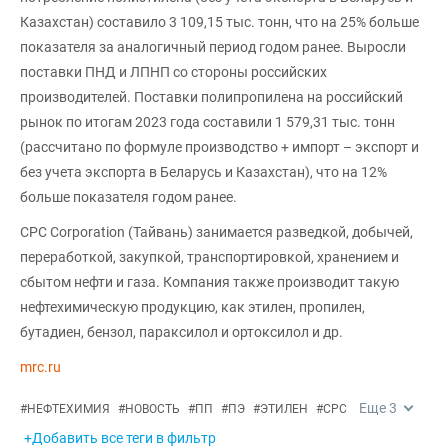
Казахстан) составило 3 109,15 тыс. тонн, что на 25% больше
показателя за аналогичный период годом ранее. Выросли
поставки ПНД и ЛПНП со стороны российских
производителей. Поставки полипропилена на российский
рынок по итогам 2023 года составили 1 579,31 тыс. тонн
(рассчитано по формуле производство + импорт – экспорт и
без учета экспорта в Беларусь и Казахстан), что на 12%
больше показателя годом ранее.
CPC Corporation (Тайвань) занимается разведкой, добычей,
переработкой, закупкой, транспортировкой, хранением и
сбытом нефти и газа. Компания также производит такую
нефтехимическую продукцию, как этилен, пропилен,
бутадиен, бензол, параксилол и ортоксилол и др.
mrc.ru
Еще
3
#
НЕФТЕХИМИЯ
#
НОВОСТЬ
#
ПП
#
ПЭ
#
ЭТИЛЕН
#
CPC
+Добавить все теги в фильтр