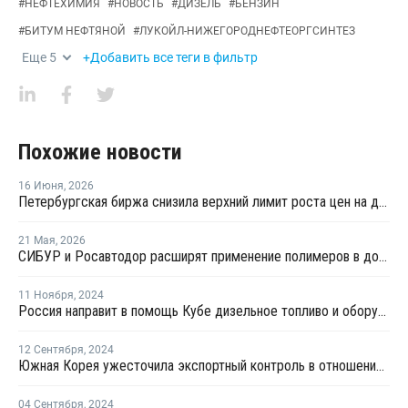
#
НЕФТЕХИМИЯ
#
НОВОСТЬ
#
ДИЗЕЛЬ
#
БЕНЗИН
#
БИТУМ НЕФТЯНОЙ
#
ЛУКОЙЛ-НИЖЕГОРОДНЕФТЕОРГСИНТЕЗ
Еще
5
+Добавить все теги в фильтр
Похожие новости
16 Июня
,
2026
Петербургская биржа снизила верхний лимит роста цен на дизель до 0,01%
21 Мая
,
2026
СИБУР и Росавтодор расширят применение полимеров в дорожном строительстве
11 Ноября
,
2024
Россия направит в помощь Кубе дизельное топливо и оборудование на USD62 млн
12 Сентября
,
2024
Южная Корея ужесточила экспортный контроль в отношении России и Беларуси
04 Сентября
,
2024