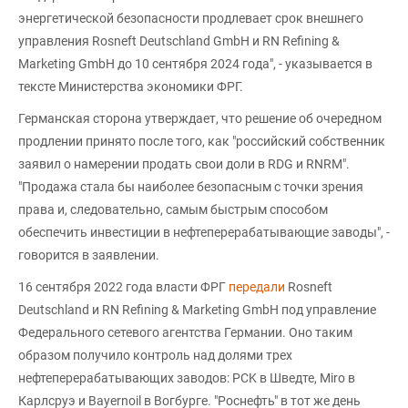
энергетической безопасности продлевает срок внешнего
управления Rosneft Deutschland GmbH и RN Refining &
Marketing GmbH до 10 сентября 2024 года", - указывается в
тексте Министерства экономики ФРГ.
Германская сторона утверждает, что решение об очередном
продлении принято после того, как "российский собственник
заявил о намерении продать свои доли в RDG и RNRM".
"Продажа стала бы наиболее безопасным с точки зрения
права и, следовательно, самым быстрым способом
обеспечить инвестиции в нефтеперерабатывающие заводы", -
говорится в заявлении.
16 сентября 2022 года власти ФРГ
передали
Rosneft
Deutschland и RN Refining & Marketing GmbH под управление
Федерального сетевого агентства Германии. Оно таким
образом получило контроль над долями трех
нефтеперерабатывающих заводов: PCK в Шведте, Miro в
Карлсруэ и Bayernoil в Вогбурге. "Роснефть" в тот же день