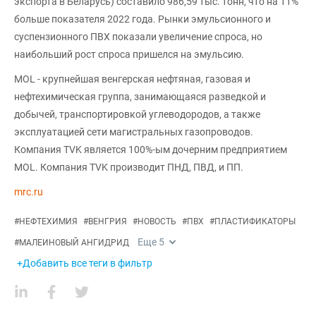
экспорта в Беларусь) составило 986,59 тыс. тонн, что на 11%
больше показателя 2022 года. Рынки эмульсионного и
суспензионного ПВХ показали увеличение спроса, но
наибольший рост спроса пришелся на эмульсию.
MOL - крупнейшая венгерская нефтяная, газовая и
нефтехимическая группа, занимающаяся разведкой и
добычей, транспортировкой углеводородов, а также
эксплуатацией сети магистральных газопроводов.
Компания TVK является 100%-ым дочерним предприятием
MOL. Компания TVK производит ПНД, ПВД, и ПП.
mrc.ru
#
НЕФТЕХИМИЯ
#
ВЕНГРИЯ
#
НОВОСТЬ
#
ПВХ
#
ПЛАСТИФИКАТОРЫ
Еще
5
#
МАЛЕИНОВЫЙ АНГИДРИД
+Добавить все теги в фильтр