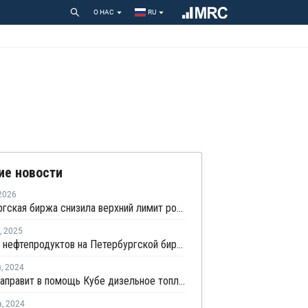
О НАС
RU
ие новости
2026
Петербургская биржа снизила верхний лимит роста цен на дизель до 0,01%
,
2025
Продажи нефтепродуктов на Петербургской бирже выросли в первом квартале на 7,3%
я
,
2024
Россия направит в помощь Кубе дизельное топливо и оборудование на USD62 млн
а
,
2024