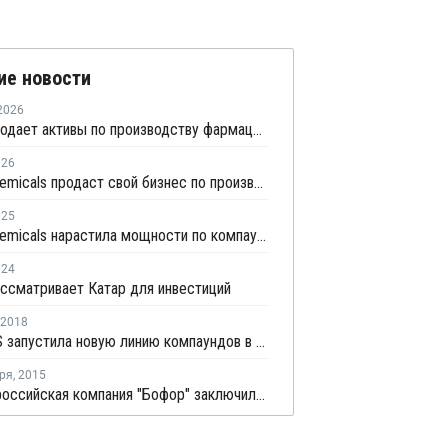
ие новости
2026
Evonik продает активы по производству фармацевтических ингредиентов в Германии производителю ProChem
026
Domo Chemicals продаст свой бизнес по производству инженерных материалов
025
Domo Chemicals нарастила мощности по компаундированию в Индии
024
ассматривает Катар для инвестиций
2018
LANXESS запустила новую линию компаундов в Германии
ря
,
2015
Rehau и российская компания "Бофор" заключили соглашение о сотрудничестве