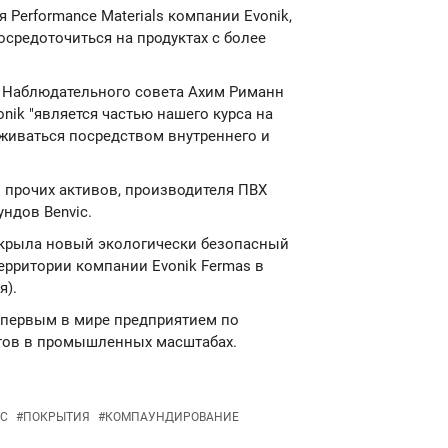
Performance Materials компании Evonik,
осредоточиться на продуктах с более
ь Наблюдательного совета Ахим Риманн
onik "является частью нашего курса на
живаться посредством внутреннего и
и прочих активов, производителя ПВХ
ндов Benvic.
G открыла новый экологически безопасный
ерритории компании Evonik Fermas в
я).
 первым в мире предприятием по
тов в промышленных масштабах.
C
#
ПОКРЫТИЯ
#
КОМПАУНДИРОВАНИЕ