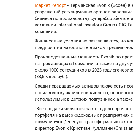
Маркет Репорт
-- Германская Evonik (Эссен) в
разрешений регулирующих органов завершил
бизнеса по производству суперабсорбентов 
компании International Investors Group (ICIG,
компании.
Финансовые условия не разглашаются, но ко
предприятия находится в низком трехзначно
Производственные мощности Evonik по прои
на трех заводах в Германии, а также на двух
около 1000 сотрудников в 2023 году сгенери
(88,5 млрд руб.).
Среди передаваемых активов также есть пр
производству акриловой кислоты, основного
используемых в детских подгузниках, а также
"Все продажи являются частью долгосрочног
портфеля на высокодоходных предприятиях 
стимулируют „"еленую" трансформацию эконо
директор Evonik Кристиан Куллманн (Christian