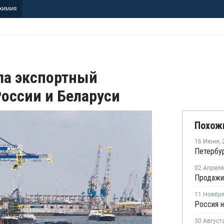
ХИМИЯ
ла экспортный
оссии и Беларуси
Похож
16 Июня
,
02 Апреля
11 Ноябр
30 Август