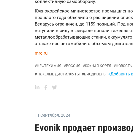
коллективную самооборону.
Южнокорейское министерство промышленност
прошлого года объявило о расширении списка
Беларусь ограничен, до 1159 позиций. Под н
вступили в силу в феврале попали тяжелая с
металлообрабатывающие станки, аккумулято
а также все автомобили с объемом двигател
mrc.ru
#
НЕФТЕХИМИЯ
#
РОССИЯ
#
ЮЖНАЯ КОРЕЯ
#
НОВОСТЬ
+Добавить в
#
ТЯЖЕЛЫЕ ДИСТИЛЛЯТЫ
#
БИОДИЗЕЛЬ
11 Сентября
,
2024
Evonik продает произво