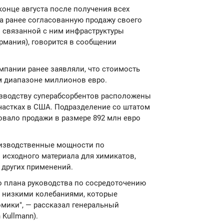
 конце августа после получения всех
а ранее согласованную продажу своего
и связанной с ним инфраструктуры
 Германия), говорится в сообщении
мпании ранее заявляли, что стоимость
м диапазоне миллионов евро.
зводству суперабсорбентов расположены
 участках в США. Подразделение со штатом
ровало продажи в размере 892 млн евро
оизводственные мощности по
 исходного материала для химикатов,
 других применений.
о плана руководства по сосредоточению
с низкими колебаниями, которые
мики", — рассказал генеральный
 Kullmann).