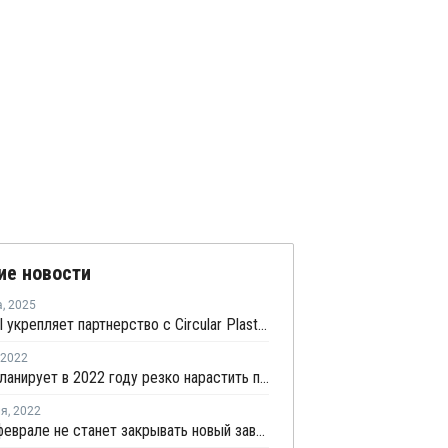
ие новости
а
,
2025
Chemetall укрепляет партнерство с Circular Plastics Company для развития переработки пластика во Вьетнаме
2022
СИБУР планирует в 2022 году резко нарастить продажи ПЭ и ПП во Вьетнам и Китай
ля
,
2022
NSRP в феврале не станет закрывать новый завод ПП во Вьетнаме