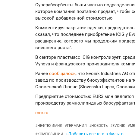
Суперабсорбенты были частью подразделения 
которое компания поэтапно продает, чтобы с
высокой добавленной стоимостью.
Комментируя закрытие сделки, председател
сказал, что последнее приобретение ICIG у Ev
расширение, которого мы продолжим придер
внешнего роста".
В секторе пластмасс ICIG контролирует, сред
Vynova и французского производителя компау
Ранее
сообщалось
, что Evonik Industries A
завод по производству биосурфактантов на т
Словенской Люпче (Slovenska Lupca, Словаки
Предприятие стоимостью EUR3 млн является
производству рамнолипидных биосурфактан
mrc.ru
#
НЕФТЕХИМИЯ
#
ГЕРМАНИЯ
#
НОВОСТЬ
#
EVONIK
#
MR
+Добавить все теги в фильтр
#
КОМПОЗИЦИИ