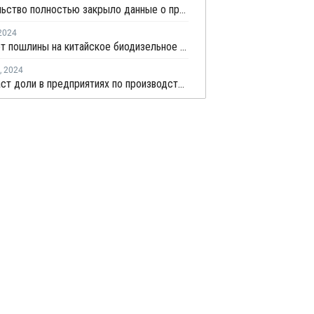
Правительство полностью закрыло данные о производстве нефтепродуктов в РФ
2024
ЕС введет пошлины на китайское биодизельное топливо в рамках антидемпингового расследования
,
2024
Eni продаст доли в предприятиях по производству биотоплива и биопластика к концу 2024 года