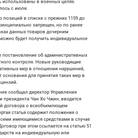
ь использованы в военных целях.
лось с июля.
 позиций в списке с прежних 1159 до
принципиально запрещен, но по ранее
вках данных товаров дочерним
можно будет получить индивидуальное
ое постановление об административных
тного контроля. Новые руководящие
ативных мер в отношении нарушений,
т основания для принятия таких мер в
ицензий.
анее сообщал директор Управления
 президента Чан Хо Чжин, вводится
ей договора о всеобъемлющем
ертая статья содержит положения о
всеми имеющимися средствами в случае
Договор при этом ссылается на статью 51
дарств на индивидуальную или