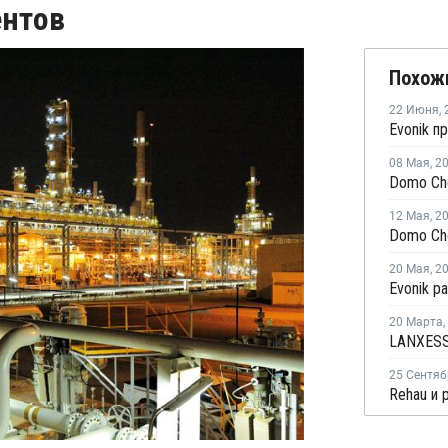
ентов
Похож
22 Июня
,
08 Мая
,
2
12 Мая
,
2
20 Мая
,
2
Evonik р
20 Марта
,
25 Сентяб