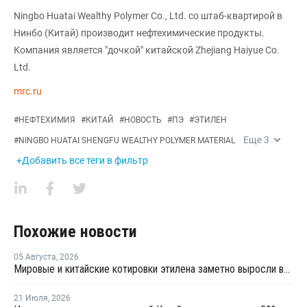
Ningbo Huatai Wealthy Polymer Co., Ltd. со штаб-квартирой в
Нинбо (Китай) производит нефтехимические продукты.
Компания является "дочкой" китайской Zhejiang Haiyue Co.
Ltd.
mrc.ru
#
НЕФТЕХИМИЯ
#
КИТАЙ
#
НОВОСТЬ
#
ПЭ
#
ЭТИЛЕН
Еще
3
#
NINGBO HUATAI SHENGFU WEALTHY POLYMER MATERIAL
+Добавить все теги в фильтр
Похожие новости
05 Августа
,
2026
Мировые и китайские котировки этилена заметно выросли во второй половине июля
21 Июля
,
2026