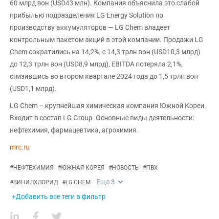
60 млрд вон (USD43 млн). Компания объяснила это слабой
прибылью подразделения LG Energy Solution по
производству аккумуляторов — LG Chem владеет
контрольным пакетом акций в этой компании. Продажи LG
Chem сократились на 14,2%, с 14,3 трлн вон (USD10,3 млрд)
до 12,3 трлн вон (USD8,9 млрд), EBITDA потеряла 2,1%,
снизившись во втором квартале 2024 года до 1,5 трлн вон
(USD1,1 млрд).
LG Chem – крупнейшая химическая компания Южной Кореи.
Входит в состав LG Group. Основные виды деятельности:
нефтехимия, фармацевтика, агрохимия.
mrc.ru
#
НЕФТЕХИМИЯ
#
ЮЖНАЯ КОРЕЯ
#
НОВОСТЬ
#
ПВХ
Еще
3
#
ВИНИЛХЛОРИД
#
LG CHEM
+Добавить все теги в фильтр