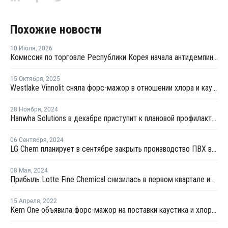
Похожие новости
10 Июля
,
2026
Комиссия по торговле Республики Корея начала антидемпинговое расследование в отношении китайского ПВХ-С
15 Октября
,
2025
Westlake Vinnolit сняла форс-мажор в отношении хлора и каустической соды в Германии
28 Ноября
,
2024
Hanwha Solutions в декабре приступит к плановой профилактике на производстве ПВХ в Нинбо
06 Сентября
,
2024
LG Chem планирует в сентябре закрыть производство ПВХ в Йосу на ремонт
08 Мая
,
2024
Прибыль Lotte Fine Chemical снизилась в первом квартале из-за падения продаж и цен
15 Апреля
,
2022
Kem One объявила форс-мажор на поставки каустика и хлора во Франции