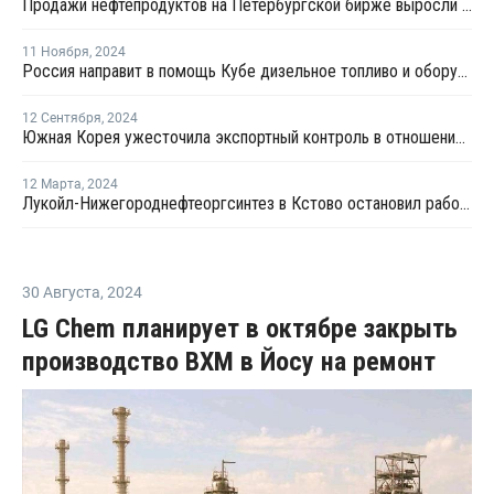
Продажи нефтепродуктов на Петербургской бирже выросли в первом квартале на 7,3%
11 Ноября
,
2024
Россия направит в помощь Кубе дизельное топливо и оборудование на USD62 млн
12 Сентября
,
2024
Южная Корея ужесточила экспортный контроль в отношении России и Беларуси
12 Марта
,
2024
Лукойл-Нижегороднефтеоргсинтез в Кстово остановил работу из-за атаки БПЛА
30 Августа
,
2024
LG Chem планирует в октябре закрыть
производство ВХМ в Йосу на ремонт