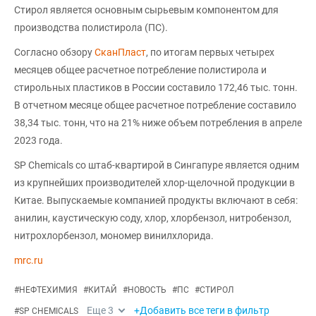
Стирол является основным сырьевым компонентом для
производства полистирола (ПС).
Согласно обзору
СканПласт
, по итогам первых четырех
месяцев общее расчетное потребление полистирола и
стирольных пластиков в России составило 172,46 тыс. тонн.
В отчетном месяце общее расчетное потребление составило
38,34 тыс. тонн, что на 21% ниже объем потребления в апреле
2023 года.
SP Chemicals со штаб-квартирой в Сингапуре является одним
из крупнейших производителей хлор-щелочной продукции в
Китае. Выпускаемые компанией продукты включают в себя:
анилин, каустическую соду, хлор, хлорбензол, нитробензол,
нитрохлорбензол, мономер винилхлорида.
mrc.ru
#
НЕФТЕХИМИЯ
#
КИТАЙ
#
НОВОСТЬ
#
ПС
#
СТИРОЛ
Еще
3
+Добавить все теги в фильтр
#
SP CHEMICALS