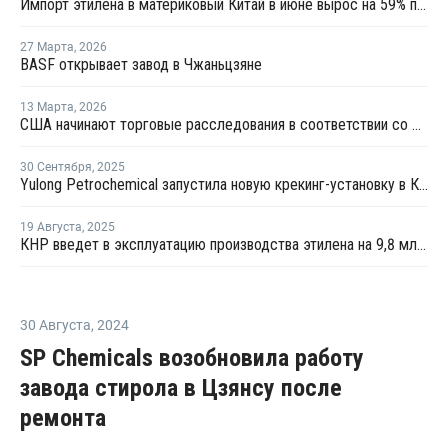
Импорт этилена в материковый Китай в июне вырос на 59% по сравнению с предыдущим месяцем
27 Марта
,
2026
BASF открывает завод в Чжаньцзяне
13 Марта
,
2026
США начинают торговые расследования в соответствии со статьей 301 в отношении 16 стран, включая ЕС и Китай
30 Сентября
,
2025
Yulong Petrochemical запустила новую крекинг-установку в Китае
19 Августа
,
2025
КНР введет в эксплуатацию производства этилена на 9,8 млн тонн в 2025 году
30 Августа
,
2024
SP Chemicals возобновила работу
завода стирола в Цзянсу после
ремонта