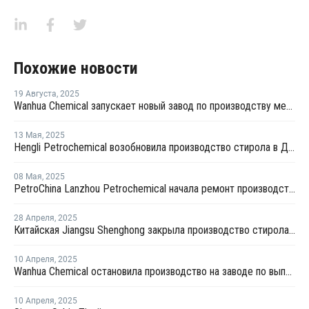
Похожие новости
19 Августа
,
2025
Wanhua Chemical запускает новый завод по производству метилметакрилата стирола оптического класса в Китае
13 Мая
,
2025
Hengli Petrochemical возобновила производство стирола в Даляне после ремонта
08 Мая
,
2025
PetroChina Lanzhou Petrochemical начала ремонт производства стирола в Китае
28 Апреля
,
2025
Китайская Jiangsu Shenghong закрыла производство стирола и окиси пропилена на неопределенный срок
10 Апреля
,
2025
Wanhua Chemical остановила производство на заводе по выпуску стирола в Китае
10 Апреля
,
2025