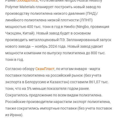
Ранее
сообщалось
, что компания Ningbo Huatai Wealthy
Polymer Materials планирует построить новый завод по
производству полиэтилена низкого давления (ПНД)/
линейного полиэтилена низкой плотности (ЛПНП)
мощностью 400 тыс. тонн в год в Нинбо (Ningbo, провинция
Чжэцзян, Китай). Новый завод будет в основном
производить металлоценовый ПЭ. Запланированный запуск
нового завода — ноябрь 2024 года. Новый завод удвоит
мощности компании по выпуску полиэтилена до 800 тыс.
тонн в год.
Согласно обзору
СканПласт
, по итогам января - марта
поставки полиэтилена на российский рынок (без учета
экспорта в Белоруссию и Казахстан) составили 861,07 тыс.
тонн, что на 5% меньше показателя годом ранее.
Сократилось предложение по всем видам полиэтилена.
Российские производители нарастили экспорт полиэтилена,
также сократились импортные поставки (без учета поставок
из Ирана).