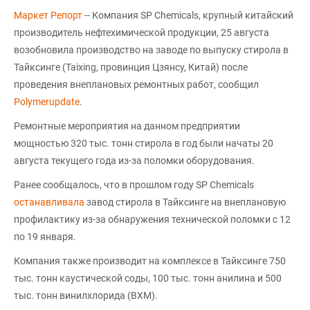
Маркет Репорт
-- Компания SP Chemicals, крупный китайский
производитель нефтехимической продукции, 25 августа
возобновила производство на заводе по выпуску стирола в
Тайксинге (Taixing, провинция Цзянсу, Китай) после
проведения внеплановых ремонтных работ, сообщил
Polymerupdate
.
Ремонтные мероприятия на данном предприятии
мощностью 320 тыс. тонн стирола в год были начаты 20
августа текущего года из-за поломки оборудования.
Ранее сообщалось, что в прошлом году SP Chemicals
останавливала
завод стирола в Тайксинге на внеплановую
профилактику из-за обнаружения технической поломки с 12
по 19 января.
Компания также производит на комплексе в Тайксинге 750
тыс. тонн каустической соды, 100 тыс. тонн анилина и 500
тыс. тонн винилхлорида (ВХМ).