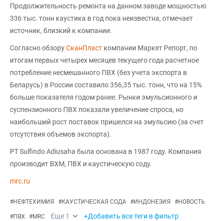
Продолжительность ремонта на данном заводе мощностью
336 тыс. тонн каустика в год пока неизвестна, отмечает
источник, близкий к компании.
Согласно обзору
СканПласт
компании Маркет Репорт, по
итогам первых четырех месяцев текущего года расчетное
потребление несмешанного ПВХ (без учета экспорта в
Беларусь) в России составило 356,35 тыс. тонн, что на 15%
больше показателя годом ранее. Рынки эмульсионного и
суспензионного ПВХ показали увеличение спроса, но
наибольший рост поставок пришелся на эмульсию (за счет
отсутствия объемов экспорта).
PT Sulfindo Adiusaha была основана в 1987 году. Компания
производит ВХМ, ПВХ и каустическую соду.
mrc.ru
#
НЕФТЕХИМИЯ
#
КАУСТИЧЕСКАЯ СОДА
#
ИНДОНЕЗИЯ
#
НОВОСТЬ
Еще
1
+Добавить все теги в фильтр
#
ПВХ
#
MRC