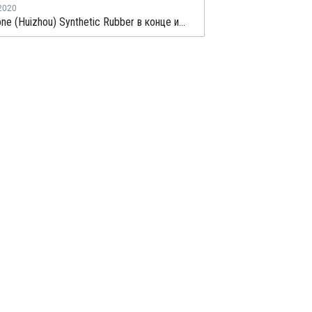
2020
Bridgestone (Huizhou) Synthetic Rubber в конце июня перезапустит завод БСК в Китае после профилактики