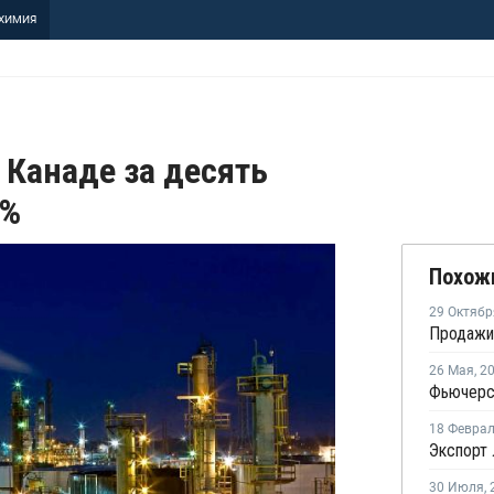
ХИМИЯ
Канаде за десять
9%
Похож
29 Октябр
26 Мая
,
2
18 Февра
Экспорт
30 Июля
,