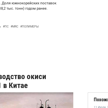
нн. Доля южнокорейских поставок
8,2 тыс. тонн) годом ранее.
Ь
#
ПС
#
MRC
#
ПОЛИМЕРЫ
водство окиси
 в Китае
Похож
11 Июля
,