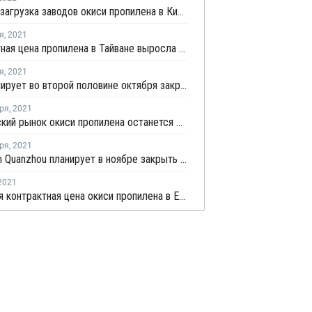
Средняя загрузка заводов окиси пропилена в Китае немного выросла
я
,
2021
Контрактная цена пропилена в Тайване выросла в октябре на USD49 за тонну
я
,
2021
SKC планирует во второй половине октября закрыть на ремонт производство окиси пропилена в Ульсане
ря
,
2021
Европейский рынок окиси пропилена останется ограниченным в четвертом квартале
ря
,
2021
Sinochem Quanzhou планирует в ноябре закрыть производство окиси пропилена в Китае
2021
Июньская контрактная цена окиси пропилена в Европе выросла на EUR32 за тонну