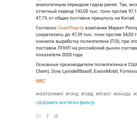
аналогичным периодом годом ранее. Так, эк
отчетный период 143,05 тыс. тонн против 97,1 
47,1% от общих поставок пришлось на Китай.
Согласно
СканПласту
компании Маркет Репор
сократились до 47,59 тыс. тонн против 54,03
снизили выработку полиэтилена (ПЭ), при это
поставки ЛПНП на российский рынок составил
показателя 2020 года.
Основные производители полиэтилена в США в
Chem), Dow, LyondellBasell, ExxonMobil, Formosa
MRC
#
НЕФТЕХИМИЯ
#
ПЭНД
#
ПЭВД
#
ЛПЭНП
#
КАНАДА
#
+Добавить все теги в фильтр