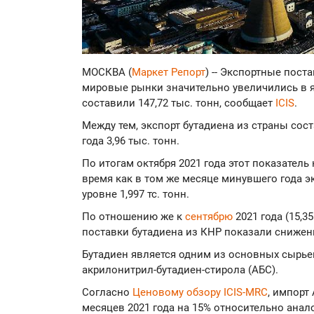
МОСКВА (
Маркет Репорт
) -- Экспортные пост
мировые рынки значительно увеличились в ян
составили 147,72 тыс. тонн, сообщает
ICIS
.
Между тем, экспорт бутадиена из страны сос
года 3,96 тыс. тонн.
По итогам октября 2021 года этот показатель 
время как в том же месяце минувшего года э
уровне 1,997 тс. тонн.
По отношению же к
сентябрю
2021 года (15,3
поставки бутадиена из КНР показали снижени
Бутадиен является одним из основных сырь
акрилонитрил-бутадиен-стирола (АБС).
Согласно
Ценовому обзору ICIS-MRC
, импорт
месяцев 2021 года на 15% относительно анал