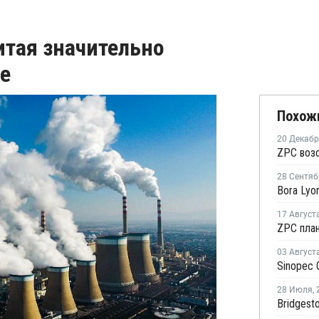
итая значительно
ре
Похож
20 Декаб
28 Сентяб
17 Август
03 Август
28 Июля
,