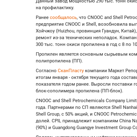
Данный завод мощностью 290 тыс. тонн окис
на профилактику.
Ранее
сообщалось
, что CNOOC and Shell Petr
предприятие CNOOC и Shell, возобновила вы
Хойчжоу (Huizhou, провинция Гуандун, Китай
ремонт из-за технических неполадок. Комп
300 тыс. тонн окиси пропилена в год с 8 по 1
Пропилен является основным сырьевым ком
полипропилена (ПП).
Согласно
СканПласту
компании Маркет Репор
итогам января - октября текущего года состав
показателя годом ранее. Выросли поставки 
блок-сополимера пропилена (ПП-блок).
CNOOC and Shell Petrochemicals Company Limi
года. Партнерами по СП являются Shell Nanhai 
Shell Group, с 50% акций, и CNOOC Petrochemica
долей. CPIL принадлежит компаниям China Nati
(90%) и Guangdong Guangye Investment Group Co