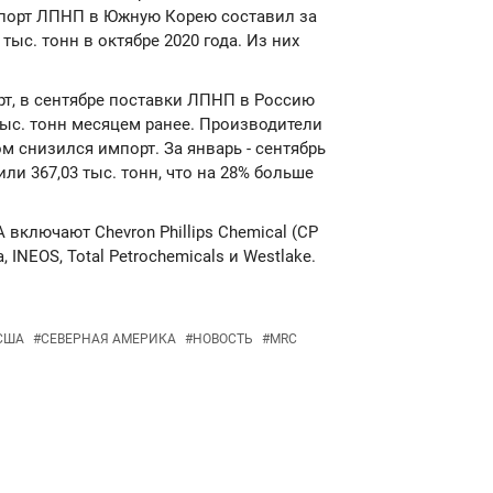
спорт ЛПНП в Южную Корею составил за
тыс. тонн в октябре 2020 года. Из них
т, в сентябре поставки ЛПНП в Россию
 тыс. тонн месяцем ранее. Производители
м снизился импорт. За январь - сентябрь
и 367,03 тыс. тонн, что на 28% больше
ключают Chevron Phillips Chemical (CP
, INEOS, Total Petrochemicals и Westlake.
США
#
СЕВЕРНАЯ АМЕРИКА
#
НОВОСТЬ
#
MRC