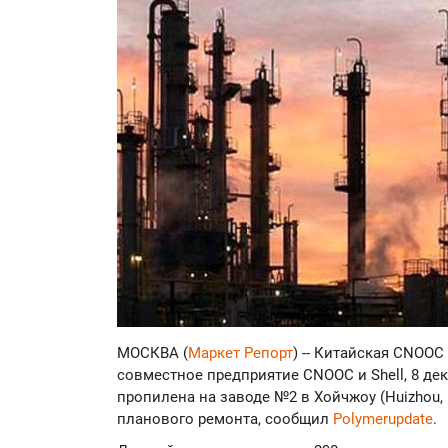
МОСКВА (
Маркет Репорт
) -- Китайская CNOOC 
совместное предприятие CNOOC и Shell, 8 д
пропилена на заводе №2 в Хойчжоу (Huizhou, 
планового ремонта, сообщил
Polymerupdate
.