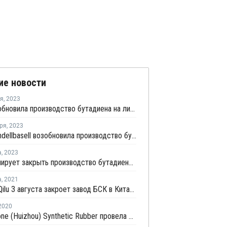
ие новости
ря
,
2023
ZPC возобновила производство бутадиена на линии №3 в Китае
ря
,
2023
Bora Lyondellbasell возобновила производство бутадиена в Китае после ремонта
а
,
2023
ZPC планирует закрыть производство бутадиена на линии №3 в Китае
а
,
2021
Sinopec Qilu 3 августа закроет завод БСК в Китае на плановую профилактику
2020
Bridgestone (Huizhou) Synthetic Rubber провела профилактику на заводе БСК в Китае