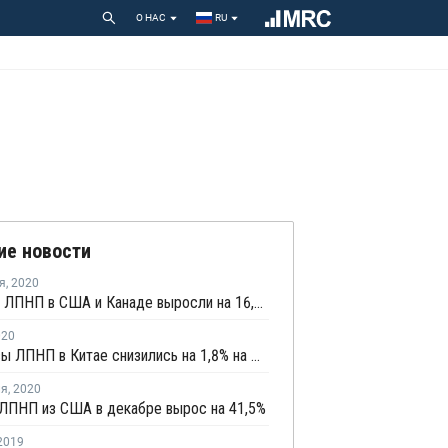
О НАС
RU
ие новости
я
,
2020
Продажи ЛПНП в США и Канаде выросли на 16,1% за девять месяцев
020
Фьючерсы ЛПНП в Китае снизились на 1,8% на фоне понижательных рыночных настроений
ля
,
2020
 ЛПНП из США в декабре вырос на 41,5%
2019