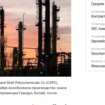
26 Октябр
15 Октябр
16 Сентяб
03 Сентяб
08 Июня
,
and Shell Petrochemicals Co (CSPC),
екабря возобновила производство окиси
провинция Гуандун, Китай), после