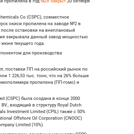
и пропилена в год
был закрыт
20 октября
ochemicals Co (CSPC), совместное
пуск окиси пропилена на заводе №2 в
), после остановки на внеплановый
ания закрывала данный завод мощностью
0 июня текущего года.
понентом для производства
т, поставки ПП на российский рынок по
или 1 226,53 тыс. тонн, что на 26% больше
гомополимера пропилена (ПП-гомо) и
ted (CSPC) была создана в конце 2000
BV., входящий в структуру Royal Dutch
ls Investment Limited (CPIL) также с 50%
onal Offshore Oil Corporation (CNOOC)
mpany Limited (10%).