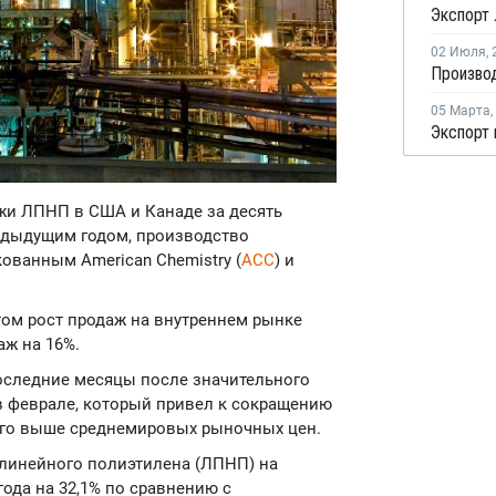
Экспорт
02 Июля
,
05 Марта
,
ажи ЛПНП в США и Канаде за десять
едыдущим годом, производство
кованным American Chemistry (
ACC
) и
том рост продаж на внутреннем рынке
ж на 16%.
оследние месяцы после значительного
в феврале, который привел к сокращению
ого выше среднемировых рыночных цен.
 линейного полиэтилена (ЛПНП) на
года на 32,1% по сравнению с