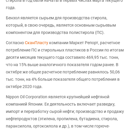
стирола в год были начаты в первых числах марта текущего
года.
Бензол является сырьем для производства стирола,
который, в свою очередь, является основным сырьевым
компонентом для производства полистирола (ПС).
Согласно
СканПласту
компании Маркет Репорт, расчетное
потребление ПС и стирольных пластиков в России по итогам
десяти месяцев текущего года составило 469,95 тыс. тонн,
что на 15% выше аналогичного показателя годом ранее. В
октябре же общее расчетное потребление равнялось 50,06
тыс. тонн, на 4% больше показателя общего потребления в
октябре 2020 года.
Nippon Oil Corporation является крупнейшей нефтяной
компанией Японии. Ее деятельность включает разведку,
импорт и переработку сырой нефти; производство и продажу
нефтепродуктов (этилена, пропилена, бутадиена, стирола,
параксилола, ортоксилола и др.), в том числе горюче-