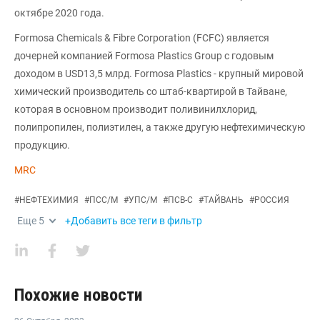
октябре 2020 года.
Formosa Chemicals & Fibre Corporation (FCFC) является
дочерней компанией Formosa Plastics Group с годовым
доходом в USD13,5 млрд. Formosa Plastics - крупный мировой
химический производитель со штаб-квартирой в Тайване,
которая в основном производит поливинилхлорид,
полипропилен, полиэтилен, а также другую нефтехимическую
продукцию.
MRC
#
НЕФТЕХИМИЯ
#
ПСС/М
#
УПС/М
#
ПСВ-С
#
ТАЙВАНЬ
#
РОССИЯ
Еще
5
+Добавить все теги в фильтр
Похожие новости