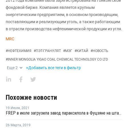
2012 года компания была зарегистрирована на Гонконгской
фондовой бирже. Компания является крупным
энергетическим предприятием, в основном производящим,
поставляющим и реализующим уголь, а также работающим
в отрасли производства нефтехимической продукции из угля.
MRC
#
НЕФТЕХИМИЯ
#
ПЭТ-ГРАНУЛЯТ
#
МЭГ
#
КИТАЙ
#
НОВОСТЬ
#
INNER MONGOLIA YIGAO COAL CHEMICAL TECHNOLOGY CO LTD
Еще
2
+Добавить все теги в фильтр
Похожие новости
19 Июля
,
2021
FREP в июле загрузила завод параксилола в Фуцзяне на штатном уровне
26 Марта
,
2019