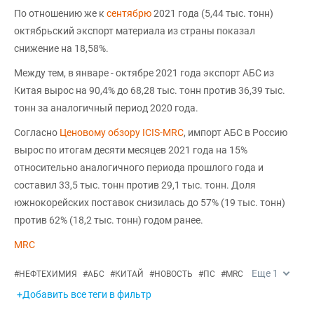
По отношению же к
сентябрю
2021 года (5,44 тыс. тонн)
октябрьский экспорт материала из страны показал
снижение на 18,58%.
Между тем, в январе - октябре 2021 года экспорт АБС из
Китая вырос на 90,4% до 68,28 тыс. тонн против 36,39 тыс.
тонн за аналогичный период 2020 года.
Согласно
Ценовому обзору ICIS-MRC
, импорт АБС в Россию
вырос по итогам десяти месяцев 2021 года на 15%
относительно аналогичного периода прошлого года и
составил 33,5 тыс. тонн против 29,1 тыс. тонн. Доля
южнокорейских поставок снизилась до 57% (19 тыс. тонн)
против 62% (18,2 тыс. тонн) годом ранее.
MRC
Еще
1
#
НЕФТЕХИМИЯ
#
АБС
#
КИТАЙ
#
НОВОСТЬ
#
ПС
#
MRC
+Добавить все теги в фильтр