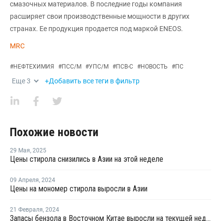
смазочных материалов. В последние годы компания
расширяет свои производственные мощности в других
странах. Ее продукция продается под маркой ENEOS.
MRC
#
НЕФТЕХИМИЯ
#
ПСС/М
#
УПС/М
#
ПСВ-С
#
НОВОСТЬ
#
ПС
Еще
3
+Добавить все теги в фильтр
Похожие новости
29 Мая
,
2025
Цены стирола снизились в Азии на этой неделе
09 Апреля
,
2024
Цены на мономер стирола выросли в Азии
21 Февраля
,
2024
Запасы бензола в Восточном Китае выросли на текущей неделе