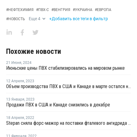
#
НЕФТЕХИМИЯ
#
ПВХ-С
#
ВЕНГРИЯ
#
УКРАИНА
#
ЕВРОПА
Еще
4
+Добавить все теги в фильтр
#
НОВОСТЬ
Похожие новости
21 Июня
,
2024
Июньские цены ПВХ стабилизировались на мировом рынке
12 Апреля
,
2023
Объем производства ПВХ в США и Канаде в марте остался на высоком уровне
13 Января
,
2023
Продажи ПВХ в США и Канаде снизились в декабре
18 Апреля
,
2022
Stepan сняла форс-мажор на поставки фталевого ангидрида в США
11 Февраля
,
2022