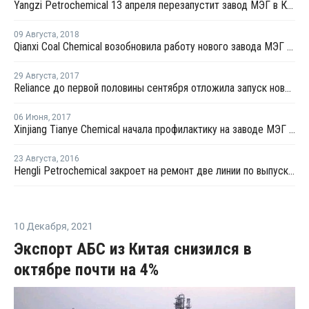
Yangzi Petrochemical 13 апреля перезапустит завод МЭГ в Китае после планового ремонта
09 Августа
,
2018
Qianxi Coal Chemical возобновила работу нового завода МЭГ в Цяньси после профилактики
29 Августа
,
2017
Reliance до первой половины сентября отложила запуск нового завода МЭГ в Джамнагаре
06 Июня
,
2017
Xinjiang Tianye Chemical начала профилактику на заводе МЭГ в Китае
23 Августа
,
2016
Hengli Petrochemical закроет на ремонт две линии по выпуску ТФК в сентябре-октябре
10 Декабря
,
2021
Экспорт АБС из Китая снизился в
октябре почти на 4%