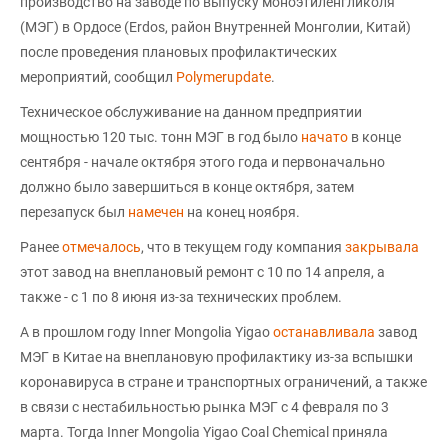
производство на заводе по выпуску моноэтиленгликоля
(МЭГ) в Ордосе (Erdos, район Внутренней Монголии, Китай)
после проведения плановых профилактических
мероприятий, сообщил
Polymerupdate
.
Техническое обслуживание на данном предприятии
мощностью 120 тыс. тонн МЭГ в год было
начато
в конце
сентября - начале октября этого года и первоначально
должно было завершиться в конце октября, затем
перезапуск был
намечен
на конец ноября.
Ранее
отмечалось
, что в текущем году компания
закрывала
этот завод на внеплановый ремонт с 10 по 14 апреля, а
также - с 1 по 8 июня из-за технических проблем.
А в прошлом году Inner Mongolia Yigao
останавливала
завод
МЭГ в Китае на внеплановую профилактику из-за вспышки
коронавируса в стране и транспортных ограничений, а также
в связи с нестабильностью рынка МЭГ с 4 февраля по 3
марта. Тогда Inner Mongolia Yigao Coal Chemical приняла