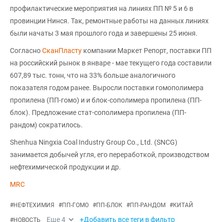
профилактические мероприятия на линиях ПП № 5 и 6 в
провинции Нинся. Так, ремонтные работы на данных линиях
были начаты 3 мая прошлого года и завершены 25 июня.
Согласно
СканПласту
компании Маркет Репорт, поставки ПП
на российский рынок в январе - мае текущего года составили
607,89 тыс. тонн, что на 33% больше аналогичного
показателя годом ранее. Выросли поставки гомополимера
пропилена (ПП-гомо) и и блок-сополимера пропилена (ПП-
блок). Предложение стат-сополимера пропилена (ПП-
рандом) сократилось.
Shenhua Ningxia Coal Industry Group Co., Ltd. (SNCG)
занимается добычей угля, его переработкой, производством
нефтехимической продукции и др.
MRC
#
НЕФТЕХИМИЯ
#
ПП-ГОМО
#
ПП-БЛОК
#
ПП-РАНДОМ
#
КИТАЙ
Еще
4
+Добавить все теги в фильтр
#
НОВОСТЬ