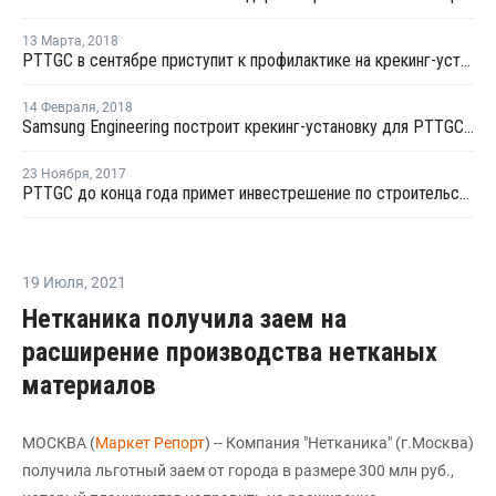
13 Марта
,
2018
PTTGC в сентябре приступит к профилактике на крекинг-установке № 1 в Таиланде
14 Февраля
,
2018
Samsung Engineering построит крекинг-установку для PTTGC в Таиланде
23 Ноября
,
2017
PTTGC до конца года примет инвестрешение по строительству крекинг-установки в Таиланде
19 Июля
,
2021
Нетканика получила заем на
расширение производства нетканых
материалов
МОСКВА (
Маркет Репорт
) -- Компания "Нетканика" (г.Москва)
получила льготный заем от города в размере 300 млн руб.,