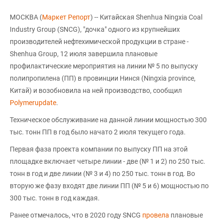
МОСКВА (
Маркет Репорт
) -- Китайская Shenhua Ningxia Coal
Industry Group (SNCG), "дочка" одного из крупнейших
производителей нефтехимической продукции в стране -
Shenhua Group, 12 июля завершила плановые
профилактические мероприятия на линии № 5 по выпуску
полипропилена (ПП) в провинции Нинся (Ningxia province,
Китай) и возобновила на ней производство, сообщил
Polymerupdate
.
Техническое обслуживание на данной линии мощностью 300
тыс. тонн ПП в год было начато 2 июля текущего года.
Первая фаза проекта компании по выпуску ПП на этой
площадке включает четыре линии - две (№ 1 и 2) по 250 тыс.
тонн в год и две линии (№ 3 и 4) по 250 тыс. тонн в год. Во
вторую же фазу входят две линии ПП (№ 5 и 6) мощностью по
300 тыс. тонн в год каждая.
Ранее отмечалось, что в 2020 году SNCG
провела
плановые