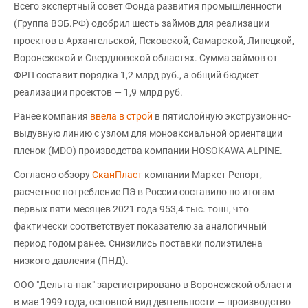
Всего экспертный совет Фонда развития промышленности
(Группа ВЭБ.РФ) одобрил шесть займов для реализации
проектов в Архангельской, Псковской, Самарской, Липецкой,
Воронежской и Свердловской областях. Сумма займов от
ФРП составит порядка 1,2 млрд руб., а общий бюджет
реализации проектов — 1,9 млрд руб.
Ранее компания
ввела в строй
в пятислойную экструзионно-
выдувную линию с узлом для моноаксиальной ориентации
пленок (MDO) производства компании HOSOKAWA ALPINE.
Согласно обзору
СканПласт
компании Маркет Репорт,
расчетное потребление ПЭ в России составило по итогам
первых пяти месяцев 2021 года 953,4 тыс. тонн, что
фактически соответствует показателю за аналогичный
период годом ранее. Снизились поставки полиэтилена
низкого давления (ПНД).
ООО "Дельта-пак" зарегистрировано в Воронежской области
в мае 1999 года, основной вид деятельности — производство