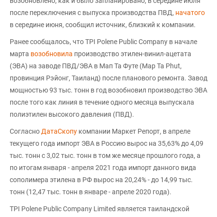
возобновлено, как и было запланировано, в середине июля
после переключения с выпуска производства ПВД,
начатого
в середине июня, сообщил источник, близкий к компании.
Ранее сообщалось, что TPI Polene Public Company в начале
марта
возобновила
производство этилен-винил-ацетата
(ЭВА) на заводе ПВД/ЭВА в Мап Та Футе (Map Ta Phut,
провинция Рэйонг, Таиланд) после планового ремонта. Завод
мощностью 93 тыс. тонн в год возобновил производство ЭВА
после того как линия в течение одного месяца выпускала
полиэтилен высокого давления (ПВД).
Согласно
ДатаСкопу
компании Маркет Репорт, в апреле
текущего года импорт ЭВА в Россию вырос на 35,63% до 4,09
тыс. тонн с 3,02 тыс. тонн в том же месяце прошлого года, а
по итогам января - апреля 2021 года импорт данного вида
сополимера этилена в РФ вырос на 20,24% - до 14,99 тыс.
тонн (12,47 тыс. тонн в январе - апреле 2020 года).
TPI Polene Public Company Limited является таиландской