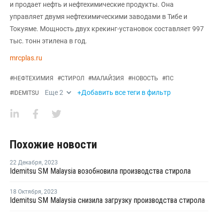
и продает нефть и нефтехимические продукты. Она
управляет двумя нефтехимическими заводами в Тибе и
Токуяме. Мощность двух крекинг-установок составляет 997
тыс. тонн этилена в год.
mrcplas.ru
#
НЕФТЕХИМИЯ
#
СТИРОЛ
#
МАЛАЙЗИЯ
#
НОВОСТЬ
#
ПС
Еще
2
+Добавить все теги в фильтр
#
IDEMITSU
Похожие новости
22 Декабря
,
2023
Idemitsu SM Malaysia возобновила производства стирола
18 Октября
,
2023
Idemitsu SM Malaysia снизила загрузку производства стирола