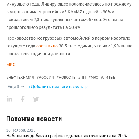
минувшего года. Лидирующее положение здесь по-прежнему
в марте занимает российский KAMAZ с долей в 36% и
показателем 2,8 тыс. купленных автомобилей. Это выше
прошлогоднего результата на 50,9%.
Производство же грузовых автомобилей в первом квартале
текущего года
составило
38,5 тыс. единиц, что на 41,9% выше
показателя годичной давности.
MRC
#
НЕФТЕХИМИЯ
#
РОССИЯ
#
НОВОСТЬ
#
ПП
#
MRC
#
ЛИТЬЕ
Еще
3
+Добавить все теги в фильтр
Похожие новости
26 Ноября
,
2025
Небольшая добавка графена сделает автозапчасти на 20 % прочнее и на 18 % легче