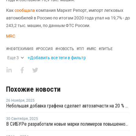
Как
сообщала
компания Маркет Репорт, импорт легковых
автомобилей в Россию по итогам 2020 года упал на 19,7% - до
243,2 тыс. машин, по данным ФТС России.
MRC
#
НЕФТЕХИМИЯ
#
РОССИЯ
#
НОВОСТЬ
#
ПП
#
MRC
#
ЛИТЬЕ
Еще
3
+Добавить все теги в фильтр
Похожие новости
26 Ноября
,
2025
Небольшая добавка графена сделает автозапчасти на 20 % прочнее и на 18 % легче
30 Сентября
,
2025
В СИБУРе разработали новые марки полимеров повышенной прочности