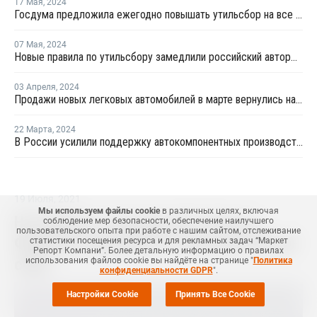
17 Мая
,
2024
Госдума предложила ежегодно повышать утильсбор на все автомобили
07 Мая
,
2024
Новые правила по утильсбору замедлили российский авторынок в апреле
03 Апреля
,
2024
Продажи новых легковых автомобилей в марте вернулись на докризисный уровень
22 Марта
,
2024
В России усилили поддержку автокомпонентных производств деньгами ФРП
19 Июля
,
2021
Мы используем файлы cookie
в различных целях, включая
На крекинг-установке № 7 Dow во
соблюдение мер безопасности, обеспечение наилучшего
пользовательского опыта при работе с нашим сайтом, отслеживание
Фрипорте произошел технологический
статистики посещения ресурса и для рекламных задач “Маркет
Репорт Компани”. Более детальную информацию о правилах
сбой
использования файлов cookie вы найдёте на странице "
Политика
конфиденциальности GDPR
".
Настройки Cookie
Принять Все Cookie