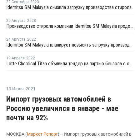
22 Сентября
,
2023
Idemitsu SM Malaysia снизила загрузку производства стирола
25 Августа
,
2023
Производство стирола компании Idemitsu SM Malaysia продолжает работать в нормально режиме
24 Августа
,
2022
Idemitsu SM Malaysia планирует повысить загрузку производства стирола в Малайзии до 100%
19 Апреля
,
2022
Lotte Chemical Titan объявила тендер на партию бензола с отгрузкой во второй половине мая
19 Июля
,
2021
Импорт грузовых автомобилей в
Россию увеличился в январе - мае
почти на 92%
МОСКВА (
Маркет Репорт
) -- Импорт грузовых автомобилей в