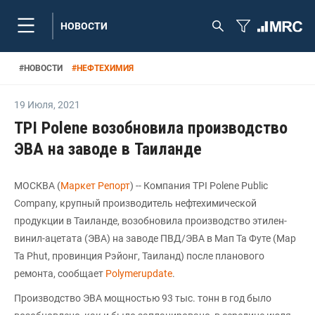
НОВОСТИ
#
НОВОСТИ
#
НЕФТЕХИМИЯ
19 Июля
,
2021
TPI Polene возобновила производство
ЭВА на заводе в Таиланде
МОСКВА (
Маркет Репорт
) -- Компания TPI Polene Public
Company, крупный производитель нефтехимической
продукции в Таиланде, возобновила производство этилен-
винил-ацетата (ЭВА) на заводе ПВД/ЭВА в Мап Та Футе (Map
Ta Phut, провинция Рэйонг, Таиланд) после планового
ремонта, сообщает
Polymerupdate
.
Производство ЭВА мощностью 93 тыс. тонн в год было