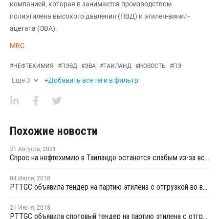
компанией, которая в занимается производством
полиэтилена высокого давления (ПВД) и этилен-винил-
ацетата (ЭВА).
MRC
#
НЕФТЕХИМИЯ
#
ПЭВД
#
ЭВА
#
ТАИЛАНД
#
НОВОСТЬ
#
ПЭ
Еще
3
+Добавить все теги в фильтр
Похожие новости
31 Августа
,
2021
Спрос на нефтехимию в Таиланде останется слабым из-за вспышки коронавируса
04 Июля
,
2018
PTTGC объявила тендер на партию этилена с отгрузкой во второй половине июля
21 Июня
,
2018
PTTGC объявила спотовый тендер на партию этилена с отгрузкой в конце июня - начале июля