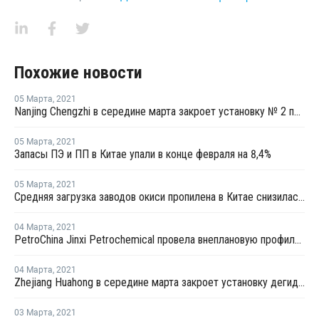
Похожие новости
05 Марта
,
2021
Nanjing Chengzhi в середине марта закроет установку № 2 по выпуску олефинов в Нанкине
05 Марта
,
2021
Запасы ПЭ и ПП в Китае упали в конце февраля на 8,4%
05 Марта
,
2021
Средняя загрузка заводов окиси пропилена в Китае снизилась в конце февраля на 2,3%
04 Марта
,
2021
PetroChina Jinxi Petrochemical провела внеплановую профилактику на заводе ПП в Ляонине
04 Марта
,
2021
Zhejiang Huahong в середине марта закроет установку дегидрирования пропана в Китае на плановый ремонт
03 Марта
,
2021