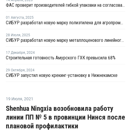
14 Апреля
,
2026
ФАС проверит производителей гибкой упаковки на согласованное повышение цен
01 Августа
,
2025
СИБУР разработал новую марку полиэтилена для агропромышленного комплекса
28 Июля
,
2025
СИБУР разработал новую марку металлоценового линейного полиэтилена
17 Декабря
,
2024
Строительная готовность Амурского ГХК превысила 68%
29 Октября
,
2024
СИБУР запустил новую крекинг-установку в Нижнекамске
19 Июля
,
2021
Shenhua Ningxia возобновила работу
линии ПП № 5 в провинции Нинся после
плановой профилактики