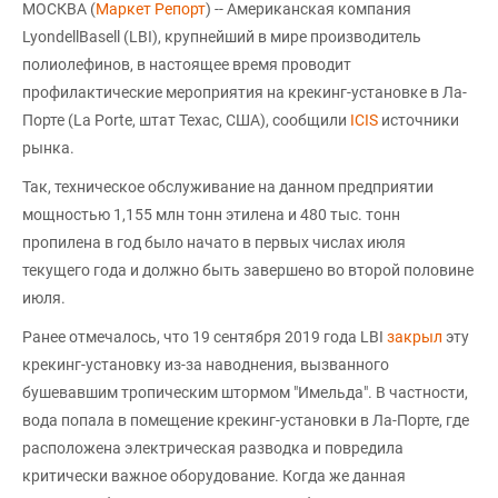
МОСКВА (
Маркет Репорт
) -- Американская компания
LyondellBasell (LBI), крупнейший в мире производитель
полиолефинов, в настоящее время проводит
профилактические мероприятия на крекинг-установке в Ла-
Порте (La Porte, штат Техас, США), сообщили
ICIS
источники
рынка.
Так, техническое обслуживание на данном предприятии
мощностью 1,155 млн тонн этилена и 480 тыс. тонн
пропилена в год было начато в первых числах июля
текущего года и должно быть завершено во второй половине
июля.
Ранее отмечалось, что 19 сентября 2019 года LBI
закрыл
эту
крекинг-установку из-за наводнения, вызванного
бушевавшим тропическим штормом "Имельда". В частности,
вода попала в помещение крекинг-установки в Ла-Порте, где
расположена электрическая разводка и повредила
критически важное оборудование. Когда же данная