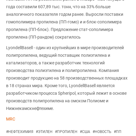
года составили 607,89 тыс. тонн, что на 33% больше
аналогичного показателя годом ранее. Выросли поставки
гомополимера пропилена (ПП-гомо) и и блок-сополимера
пропилена (ПП-блок). Предложение стат-сополимера
пропилена (ПП-рандом) сократилось
LyondellBasell - один из крупнейших в мире производителей
полипропилена, ведущий поставщик полиэтилена и
катализаторов, а также разработчик технологий
производства полиэтилена и полипропилена. Компания
производит продукцию на 58 производственных площадках
в 18 странах мира. Кроме того, LyondellBasell является
разработчиком процесса Spheripol, который лежит в основе
производств полипропилена на омском Полиоме и
Нижнекамскнефтехиме.
MRC
#
НЕФТЕХИМИЯ
#
ЭТИЛЕН
#
ПРОПИЛЕН
#
США
#
НОВОСТЬ
#
ПП