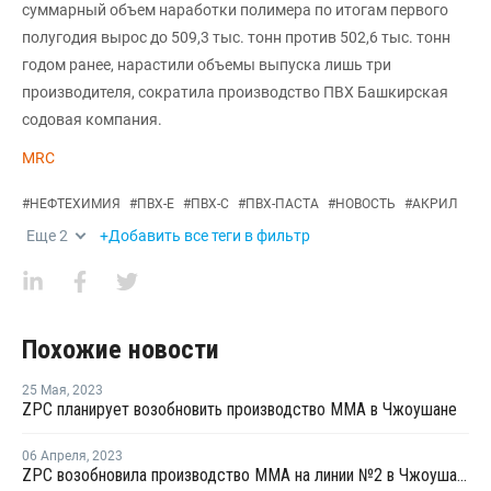
суммарный объем наработки полимера по итогам первого
полугодия вырос до 509,3 тыс. тонн против 502,6 тыс. тонн
годом ранее, нарастили объемы выпуска лишь три
производителя, сократила производство ПВХ Башкирская
содовая компания.
MRC
#
НЕФТЕХИМИЯ
#
ПВХ-Е
#
ПВХ-С
#
ПВХ-ПАСТА
#
НОВОСТЬ
#
АКРИЛ
Еще
2
+Добавить все теги в фильтр
Похожие новости
25 Мая
,
2023
ZPC планирует возобновить производство ММА в Чжоушане
06 Апреля
,
2023
ZPC возобновила производство ММА на линии №2 в Чжоушане