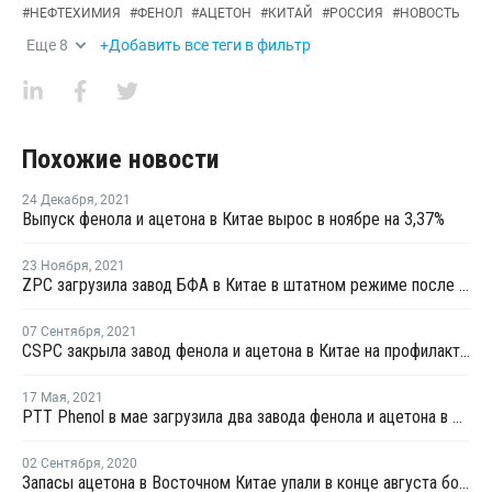
#
НЕФТЕХИМИЯ
#
ФЕНОЛ
#
АЦЕТОН
#
КИТАЙ
#
РОССИЯ
#
НОВОСТЬ
Еще
8
+Добавить все теги в фильтр
Похожие новости
24 Декабря
,
2021
Выпуск фенола и ацетона в Китае вырос в ноябре на 3,37%
23 Ноября
,
2021
ZPC загрузила завод БФА в Китае в штатном режиме после перезапуска
07 Сентября
,
2021
CSPC закрыла завод фенола и ацетона в Китае на профилактику
17 Мая
,
2021
PTT Phenol в мае загрузила два завода фенола и ацетона в Таиланде на полную мощность
02 Сентября
,
2020
Запасы ацетона в Восточном Китае упали в конце августа более чем на четверть