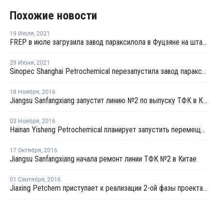
Похожие новости
19 Июля
,
2021
FREP в июле загрузила завод параксилола в Фуцзяне на штатном уровне
29 Июня
,
2021
Sinopec Shanghai Petrochemical перезапустила завод параксилола № 1 после планового ремонта
18 Ноября
,
2016
Jiangsu Sanfangxiang запустит линию №2 по выпуску ТФК в Китае на этой неделе
03 Ноября
,
2016
Hainan Yisheng Petrochemical планирует запустить перемещенный завод ПЭТ в марте 2017 года
17 Октября
,
2016
Jiangsu Sanfangxiang начала ремонт линии ТФК №2 в Китае
01 Сентября
,
2016
Jiaxing Petchem приступает к реализации 2-ой фазы проекта по наращиванию мощностей ТФК в Китае