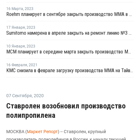
16 Марта
,
2023
Roehm планирует в сентябре закрыть производство ММА в Германии
17 Января
,
2023
Sumitomo намерена в апреле закрыть на ремонт линию №3 ММА в Сингапуре
10 Января
,
2023
MCM планирует в середине марта закрыть производство ММА на ремонт в Сингапуре
16 Февраля
,
2021
KMC снизила в феврале загрузку производства ММА на Тайване на 20%
07 Сентября
,
2020
Ставролен возобновил производство
полипропилена
МОСКВА (
Маркет Репорт
) -- Ставролен, крупный
производитель полиолефинов в России, к началу текущей