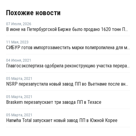
Похожие новости
07 Июля
,
2026
В июне на Петербургской Бирже было продано 1620 тонн ПВД и 1106 тонн ПП
11 Мая
,
2023
СИБУР готов импортозаместить марки полипропилена для медизделий
04 Июня
,
2021
Главгосэкспертиза одобрила реконструкцию участка переработки углеводородного сырья для полимеров на ЗапСибНефтехиме
05 Марта
,
2021
NSRP перезапустила новый завод ПП во Вьетнаме после внепланового ремонта
05 Марта
,
2021
Braskem перезапускает три завода ПП в Техасе
05 Марта
,
2021
Hanwha Total запускает новый завод ПП в Южной Корее