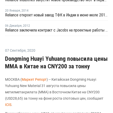
20 Января
,
2014
Reliance откроет новый завод ТФК в Индии в июне-июле 2014 года
06 Декабря
,
2012
Reliance заключила контракт с Jacobs на проектные работы завода по производству МЭГ в Индии
07 Сентября
,
2020
Dongming Huayi Yuhuang повысила цены
ММА в Китае на CNY200 за тонну
МОСКВА (
Маркет Репорт
) -- Китайская Dongming Huayi
Yuhuang New Material 31 августа повысила цены
метилметакрилата (ММА) в Восточном Китае на CNY200
(USD28,65) за тонну на фоне роста спотовых цен, сообщает
ICIS
.