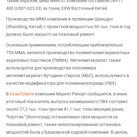
Таким образом, цены ММА от компании составили CNY11
400 (USD1 623,33) за тонну, EXW Восточный Китай.
Производство MMA компании в провинции Шаньдун
(Shandong, Китай) с проектной мощностью 50 тыс. тонн в год
должно было закрыто на плановый ремонт.
Основным применением, потребляющим приблизительно
75% ММА, является производство полиметилметакрилатных
акриловых пластиков (ПММА). Метилметакрилат также
используется для производства сополимера
метилметакрилат-бутадиен-стирола (МБС), используемого в
качестве модификатора для поливинилхлорида (ПВХ).
В
СканПласте
компании Маркет Репорт сообщается, в июне
итоговый показатель выпуска несмешанного ПВХ составил
около 77,2 тыс. тонн против 81,1 тыс. тонн месяцем ранее,
"Каустик" (Волгоград) останавливал свои мощности на
плановый ремонт, также незапланированная остановка
мощностей была у Башкирской содовой компании. В целом,