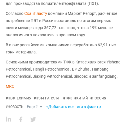
для производства полиэтилентерефталата (ПЭТ).
Согласно
СканПласту
компании Маркет Репорт, расчетное
потребление ПЭТ в России составило по итогам первых
шести месяцев года 367,72 тыс. тонн, что на 19% меньше
аналогичного показателя в прошлом году.
В июне российскими компаниями переработано 62,91 тыс.
тонн материала.
Основными производителями ТФК в Китае являются Yisheng
Petrochemical, Hengli Petrochemical, BP Zhuhai, Hanbang
Petrochemical, Jiaxing Petrochemical, Sinopec и Sanfangxiang.
MRC
#
НЕФТЕХИМИЯ
#
ПЭТ-ГРАНУЛЯТ
#
ТФК
#
КИТАЙ
#
РОССИЯ
Еще
2
+Добавить все теги в фильтр
#
НОВОСТЬ