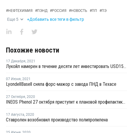
#
НЕФТЕХИМИЯ
#
ПЭНД
#
РОССИЯ
#
НОВОСТЬ
#
ПП
#
ПЭ
Еще
5
+Добавить все теги в фильтр
Похожие новости
17 Декабря
,
2021
Лукойл намерен в течение десяти лет инвестировать USD15 млрд в возобновляемые источники энергии
07 Июня
,
2021
LyondellBasell сняла форс-мажор с завода ПНД в Техасе
27 Октября
,
2020
INEOS Phenol 27 октября приступит к плановой профилактике на заводе фенола и ацетона в Германии
17 Августа
,
2020
Ставролен возобновил производство полипропилена
25 Июня
,
2020