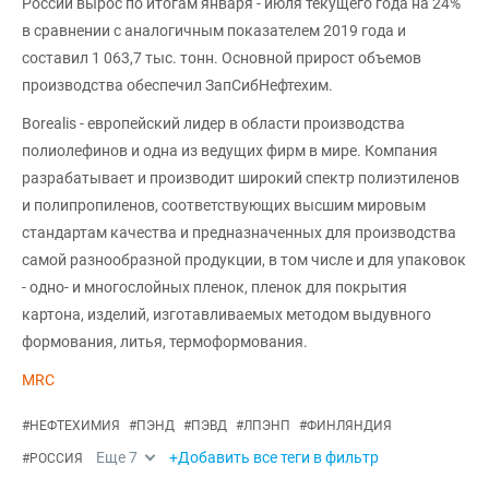
России вырос по итогам января - июля текущего года на 24%
в сравнении с аналогичным показателем 2019 года и
составил 1 063,7 тыс. тонн. Основной прирост объемов
производства обеспечил ЗапСибНефтехим.
Borealis - европейский лидер в области производства
полиолефинов и одна из ведущих фирм в мире. Компания
разрабатывает и производит широкий спектр полиэтиленов
и полипропиленов, соответствующих высшим мировым
стандартам качества и предназначенных для производства
самой разнообразной продукции, в том числе и для упаковок
- одно- и многослойных пленок, пленок для покрытия
картона, изделий, изготавливаемых методом выдувного
формования, литья, термоформования.
MRC
#
НЕФТЕХИМИЯ
#
ПЭНД
#
ПЭВД
#
ЛПЭНП
#
ФИНЛЯНДИЯ
Еще
7
+Добавить все теги в фильтр
#
РОССИЯ