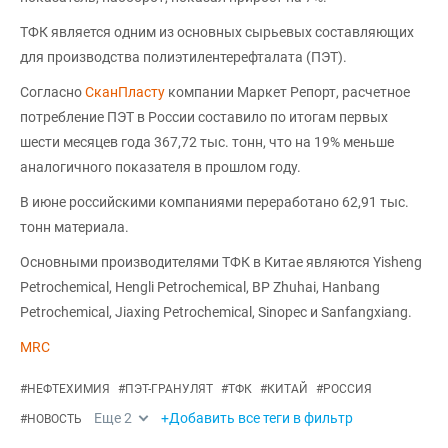
ТФК является одним из основных сырьевых составляющих
для производства полиэтилентерефталата (ПЭТ).
Согласно
СканПласту
компании Маркет Репорт, расчетное
потребление ПЭТ в России составило по итогам первых
шести месяцев года 367,72 тыс. тонн, что на 19% меньше
аналогичного показателя в прошлом году.
В июне российскими компаниями переработано 62,91 тыс.
тонн материала.
Основными производителями ТФК в Китае являются Yisheng
Petrochemical, Hengli Petrochemical, BP Zhuhai, Hanbang
Petrochemical, Jiaxing Petrochemical, Sinopec и Sanfangxiang.
MRC
#
НЕФТЕХИМИЯ
#
ПЭТ-ГРАНУЛЯТ
#
ТФК
#
КИТАЙ
#
РОССИЯ
Еще
2
+Добавить все теги в фильтр
#
НОВОСТЬ