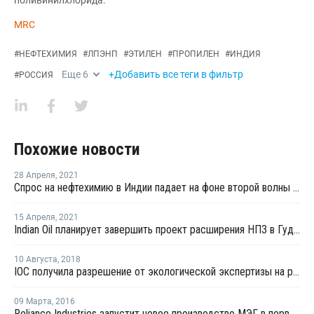
поливинилхлорида.
MRC
#
НЕФТЕХИМИЯ
#
ЛПЭНП
#
ЭТИЛЕН
#
ПРОПИЛЕН
#
ИНДИЯ
Еще
6
+Добавить все теги в фильтр
#
РОССИЯ
Похожие новости
28 Апреля
,
2021
Спрос на нефтехимию в Индии падает на фоне второй волны COVID-19
15 Апреля
,
2021
Indian Oil планирует завершить проект расширения НПЗ в Гуджарате к октябрю 2024 года
10 Августа
,
2018
IOC получила разрешение от экологической экспертизы на расширение мощностей комплекса в Панипат
09 Марта
,
2016
Reliance Industries запустит новое производство МЭГ в первом квартале 2017 года