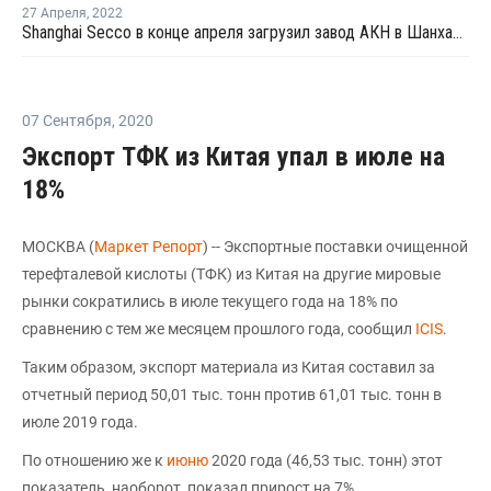
27 Апреля
,
2022
Shanghai Secco в конце апреля загрузил завод АКН в Шанхае на уровне 50%
07 Сентября
,
2020
Экспорт ТФК из Китая упал в июле на
18%
МОСКВА (
Маркет Репорт
) -- Экспортные поставки очищенной
терефталевой кислоты (ТФК) из Китая на другие мировые
рынки сократились в июле текущего года на 18% по
сравнению с тем же месяцем прошлого года, сообщил
ICIS
.
Таким образом, экспорт материала из Китая составил за
отчетный период 50,01 тыс. тонн против 61,01 тыс. тонн в
июле 2019 года.
По отношению же к
июню
2020 года (46,53 тыс. тонн) этот
показатель, наоборот, показал прирост на 7%.