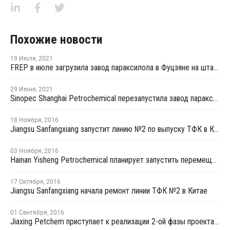
Похожие новости
19 Июля
,
2021
FREP в июле загрузила завод параксилола в Фуцзяне на штатном уровне
29 Июня
,
2021
Sinopec Shanghai Petrochemical перезапустила завод параксилола № 1 после планового ремонта
18 Ноября
,
2016
Jiangsu Sanfangxiang запустит линию №2 по выпуску ТФК в Китае на этой неделе
03 Ноября
,
2016
Hainan Yisheng Petrochemical планирует запустить перемещенный завод ПЭТ в марте 2017 года
17 Октября
,
2016
Jiangsu Sanfangxiang начала ремонт линии ТФК №2 в Китае
01 Сентября
,
2016
Jiaxing Petchem приступает к реализации 2-ой фазы проекта по наращиванию мощностей ТФК в Китае