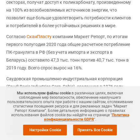
секторах, получат доступ к поликарбонату, произведенному
на 100% из возобновляемых источников энергии, что
позволит еще больше удовлетворить потребности клиентов
и потребителей в более устойчивых решениях в мире.
Согласно
СканПласту
компании Маркет Репорт, по итогам
первого полугодия 2020 года общее расчетное потребление
ПК-гранулята в РФ (без учета импорта и экспорта в
Беларусь) составило 47,3 тыс. тонн против 40,7 тыс. тонн в
2019 году. Всего спрос вырос на 16%.
Саудовская промышленно-индустриальная корпорация
(Saudi Basic Industries Corp, Sabic), созданная в 1976 году,
Мы используем файлы cookie
в различных целях, включая
является многопрофильной компанией, производящей
соблюдение мер безопасности, обеспечение наилучшего
химикаты и промежуточную продукцию, промышленные
пользовательского опыта при работе с нашим сайтом, отслеживание
статистики посещения ресурса и для рекламных задач “Маркет
полимеры, удобрения и металлы. На сегодняшний день SABIC
Репорт Компани”. Более детальную информацию о правилах
использования файлов cookie вы найдёте на странице "
Политика
является крупнейшим промышленным концерном
конфиденциальности GDPR
".
Персидского залива, производящим около 10% всей мировой
Настройки Cookie
Принять Все Cookie
нефтехимической продукции.