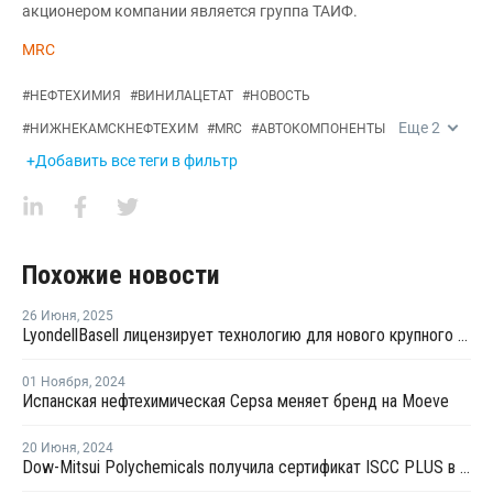
акционером компании является группа ТАИФ.
MRC
#
НЕФТЕХИМИЯ
#
ВИНИЛАЦЕТАТ
#
НОВОСТЬ
Еще
2
#
НИЖНЕКАМСКНЕФТЕХИМ
#
MRC
#
АВТОКОМПОНЕНТЫ
+Добавить все теги в фильтр
Похожие новости
26 Июня
,
2025
LyondellBasell лицензирует технологию для нового крупного китайского полиолефинового комплекса
01 Ноября
,
2024
Испанская нефтехимическая Cepsa меняет бренд на Moeve
20 Июня
,
2024
Dow-Mitsui Polychemicals получила сертификат ISCC PLUS в Японии