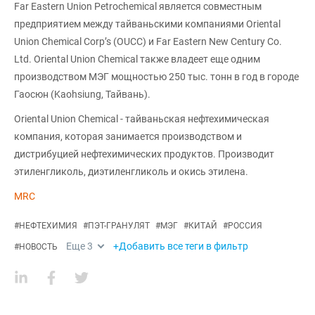
Far Eastern Union Petrochemical является совместным
предприятием между тайваньскими компаниями Oriental
Union Chemical Corp’s (OUCC) и Far Eastern New Century Co.
Ltd. Oriental Union Chemical также владеет еще одним
производством МЭГ мощностью 250 тыс. тонн в год в городе
Гаосюн (Kaohsiung, Тайвань).
Oriental Union Chemical - тайваньская нефтехимическая
компания, которая занимается производством и
дистрибуцией нефтехимических продуктов. Производит
этиленгликоль, диэтиленгликоль и окись этилена.
MRC
#
НЕФТЕХИМИЯ
#
ПЭТ-ГРАНУЛЯТ
#
МЭГ
#
КИТАЙ
#
РОССИЯ
Еще
3
+Добавить все теги в фильтр
#
НОВОСТЬ