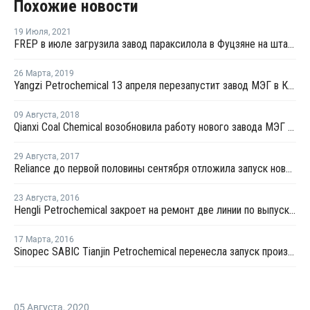
Похожие новости
19 Июля
,
2021
FREP в июле загрузила завод параксилола в Фуцзяне на штатном уровне
26 Марта
,
2019
Yangzi Petrochemical 13 апреля перезапустит завод МЭГ в Китае после планового ремонта
09 Августа
,
2018
Qianxi Coal Chemical возобновила работу нового завода МЭГ в Цяньси после профилактики
29 Августа
,
2017
Reliance до первой половины сентября отложила запуск нового завода МЭГ в Джамнагаре
23 Августа
,
2016
Hengli Petrochemical закроет на ремонт две линии по выпуску ТФК в сентябре-октябре
17 Марта
,
2016
Sinopec SABIC Tianjin Petrochemical перенесла запуск производства МЭГ на 20 марта
05 Августа
,
2020