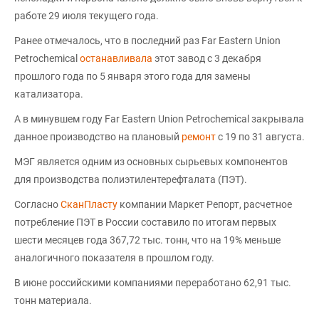
работе 29 июля текущего года.
Ранее отмечалось, что в последний раз Far Eastern Union
Petrochemical
останавливала
этот завод с 3 декабря
прошлого года по 5 января этого года для замены
катализатора.
А в минувшем году Far Eastern Union Petrochemical закрывала
данное производство на плановый
ремонт
с 19 по 31 августа.
МЭГ является одним из основных сырьевых компонентов
для производства полиэтилентерефталата (ПЭТ).
Согласно
СканПласту
компании Маркет Репорт, расчетное
потребление ПЭТ в России составило по итогам первых
шести месяцев года 367,72 тыс. тонн, что на 19% меньше
аналогичного показателя в прошлом году.
В июне российскими компаниями переработано 62,91 тыс.
тонн материала.