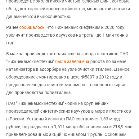
производстве экологически чистых "зеленых шин", которые
обладают хорошей износостойкостью, морозостойкостью и
динамической выносливостью.
Ранее
сообщалось
, что Нижнекамскнефтехим к 2020 году
увеличит производство каучуков на треть - до 1 млн тонн в
год.
В мае на производстве полиэтилена завода пластиков ПАО
"Нижнекамскнефтехим"
была завершена
работа по замене
катализатора в адсорбере на узле очистки этилена. Данное
оборудование смонтировано в цехе №5807 в 2012 году и
предназначено для очистки мономера – основного сырья
для производства полиэтилена.
ПАО "Нижнекамскнефтехим" - один из крупнейших
производителей синтетических каучуков в мире и пластиков
в России. Уставный капитал ПАО составляет 1,83 млрд
рублей, он разделен на 1,611 млрд обыкновенных и 218,9 млн
привилегированных акций номиналом 1 рубль. Основным