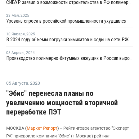
СИБУР заявил о возможности строительства в РФ полимерных частных домов
23 Мая
,
2025
Уровень спроса в российской промышленности ухудшился
10 Января
,
2025
В 2024 году объемы погрузки химикатов и соды на сети РЖД снизились на 2,6%
08 Апреля
,
2024
Производство полимерно-битумных вяжущих в России выросло на 15% за 2023 год
05 Августа
,
2020
"Эбис" перенесла планы по
увеличению мощностей вторичной
переработке ПЭТ
МОСКВА (
Маркет Репорт
) -- Рейтинговое агентство "Эксперт
РА" присвоило компании "Эбис" (г.Москва) рейтинг