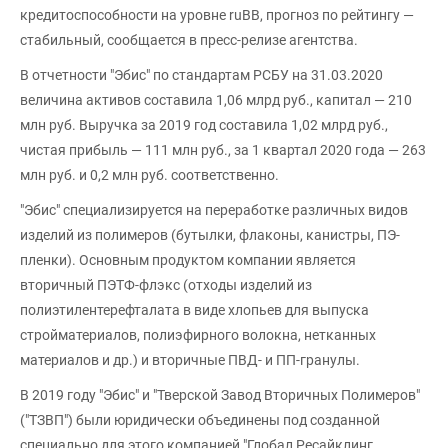
кредитоспособности на уровне ruBB, прогноз по рейтингу —
стабильный, сообщается в пресс-релизе агентства.
В отчетности "Эбис" по стандартам РСБУ на 31.03.2020
величина активов составила 1,06 млрд руб., капитал — 210
млн руб. Выручка за 2019 год составила 1,02 млрд руб.,
чистая прибыль — 111 млн руб., за 1 квартал 2020 года — 263
млн руб. и 0,2 млн руб. соответственно.
"Эбис" специализируется на переработке различных видов
изделий из полимеров (бутылки, флаконы, канистры, ПЭ-
пленки). Основным продуктом компании является
вторичный ПЭТФ-флэкс (отходы изделий из
полиэтилентерефталата в виде хлопьев для выпуска
стройматериалов, полиэфирного волокна, нетканных
материалов и др.) и вторичные ПВД- и ПП-гранулы.
В 2019 году "Эбис" и "Тверской Завод Вторичных Полимеров"
("ТЗВП") были юридически объединены под созданной
специально для этого компанией "Глобал Ресайклинг