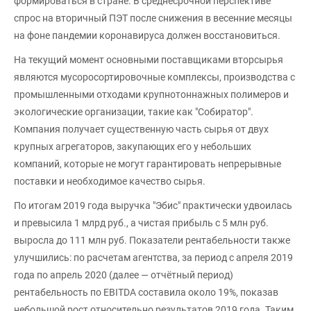
формироваться в стране. В среднесрочной перспективе
спрос на вторичный ПЭТ после снижения в весенние месяцы
на фоне пандемии коронавируса должен восстановиться.
На текущий момент основными поставщиками вторсырья
являются мусоросортировочные комплексы, производства с
промышленными отходами крупнотоннажных полимеров и
экологические организации, такие как "Собиратор".
Компания получает существенную часть сырья от двух
крупных агрегаторов, закупающих его у небольших
компаний, которые не могут гарантировать непрерывные
поставки и необходимое качество сырья.
По итогам 2019 года выручка "Эбис" практически удвоилась
и превысила 1 млрд руб., а чистая прибыль с 5 млн руб.
выросла до 111 млн руб. Показатели рентабельности также
улучшились: по расчетам агентства, за период с апреля 2019
года по апрель 2020 (далее — отчётный период)
рентабельность по EBITDA составила около 19%, показав
небольшой рост относительно результатов 2019 года. Таким