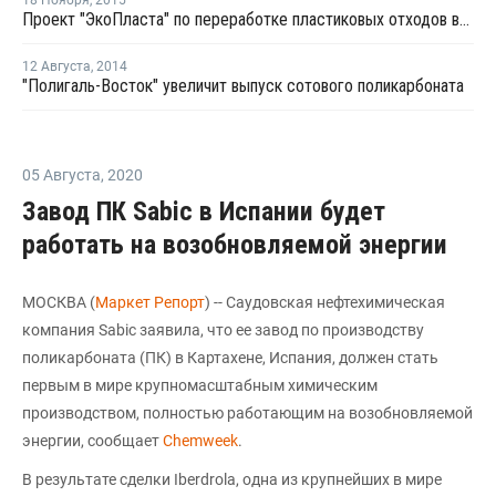
18 Ноября
,
2015
Проект "ЭкоПласта" по переработке пластиковых отходов выиграл грант
12 Августа
,
2014
"Полигаль-Восток" увеличит выпуск сотового поликарбоната
05 Августа
,
2020
Завод ПК Sabic в Испании будет
работать на возобновляемой энергии
МОСКВА (
Маркет Репорт
) -- Саудовская нефтехимическая
компания Sabic заявила, что ее завод по производству
поликарбоната (ПК) в Картахене, Испания, должен стать
первым в мире крупномасштабным химическим
производством, полностью работающим на возобновляемой
энергии, сообщает
Chemweek
.
В результате сделки Iberdrola, одна из крупнейших в мире