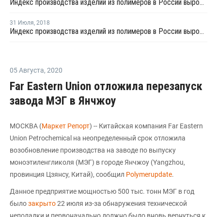
Индекс производства изделий из полимеров в России вырос на 5,6% в январе - августе
31 Июля
,
2018
Индекс производства изделий из полимеров в России вырос на 4% в первом полугодии
05 Августа
,
2020
Far Eastern Union отложила перезапуск
завода МЭГ в Янчжоу
МОСКВА (
Маркет Репорт
) -- Китайская компания Far Eastern
Union Petrochemical на неопределенный срок отложила
возобновление производства на заводе по выпуску
моноэтиленгликоля (МЭГ) в городе Янчжоу (Yangzhou,
провинция Цзянсу, Китай), сообщил
Polymerupdate
.
Данное предприятие мощностью 500 тыс. тонн МЭГ в год
было
закрыто
22 июля из-за обнаружения технической
неполадки и первоначально должно было вновь вернуться к