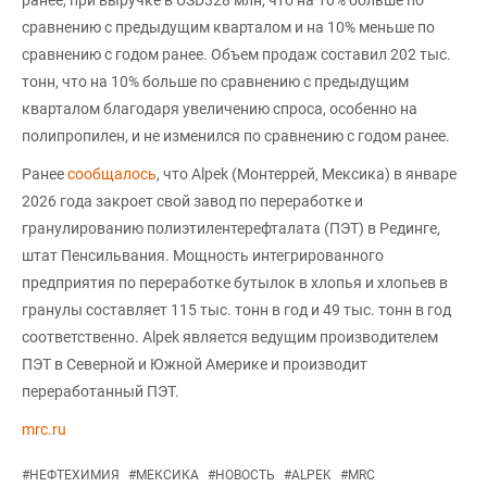
сравнению с предыдущим кварталом и на 10% меньше по
сравнению с годом ранее. Объем продаж составил 202 тыс.
тонн, что на 10% больше по сравнению с предыдущим
кварталом благодаря увеличению спроса, особенно на
полипропилен, и не изменился по сравнению с годом ранее.
Ранее
сообщалось
, что Alpek (Монтеррей, Мексика) в январе
2026 года закроет свой завод по переработке и
гранулированию полиэтилентерефталата (ПЭТ) в Рединге,
штат Пенсильвания. Мощность интегрированного
предприятия по переработке бутылок в хлопья и хлопьев в
гранулы составляет 115 тыс. тонн в год и 49 тыс. тонн в год
соответственно. Alpek является ведущим производителем
ПЭТ в Северной и Южной Америке и производит
переработанный ПЭТ.
mrc.ru
#
НЕФТЕХИМИЯ
#
МЕКСИКА
#
НОВОСТЬ
#
ALPEK
#
MRC