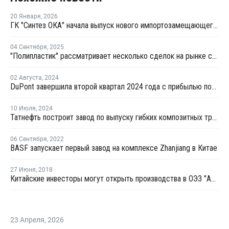
20 Января
,
2026
ГК "Синтез ОКА" начала выпуск нового импортозамещающего продукта
04 Сентября
,
2025
"Полипластик" рассматривает несколько сделок на рынке слияний и поглощений
02 Августа
,
2024
DuPont завершила второй квартал 2024 года с прибылью после убытка в 2023 году
10 Июля
,
2024
Татнефть построит завод по выпуску гибких композитных труб
06 Сентября
,
2022
BASF запускает первый завод на комплексе Zhanjiang в Китае
27 Июня
,
2018
Китайские инвесторы могут открыть производства в ОЭЗ "Алабуга" в 2021-2023 годах
23 Апреля
,
2026