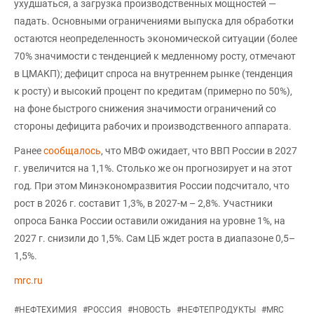
ухудшаться, а загрузка производственных мощностей —
падать. Основными ограничениями выпуска для обработки
остаются неопределенность экономической ситуации (более
70% значимости с тенденцией к медленному росту, отмечают
в ЦМАКП); дефицит спроса на внутреннем рынке (тенденция
к росту) и высокий процент по кредитам (примерно по 50%),
на фоне быстрого снижения значимости ограничений со
стороны дефицита рабочих и производственного аппарата.
Ранее
сообщалось
, что МВФ ожидает, что ВВП России в 2027
г. увеличится на 1,1%. Столько же он прогнозирует и на этот
год. При этом Минэкономразвития России подсчитало, что
рост в 2026 г. составит 1,3%, в 2027-м – 2,8%. Участники
опроса Банка России оставили ожидания на уровне 1%, на
2027 г. снизили до 1,5%. Сам ЦБ ждет роста в диапазоне 0,5–
1,5%.
mrc.ru
#
НЕФТЕХИМИЯ
#
РОССИЯ
#
НОВОСТЬ
#
НЕФТЕПРОДУКТЫ
#
MRC