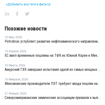
+Добавить все теги в фильтр
Похожие новости
15 Мая
,
2026
Petrobras углубляет развитие нефтехимического направления совместно с Braskem
15 Апреля
,
2026
ЕС ввел временные пошлины на ТФК из Южной Кореи и Мексики
25 Марта
,
2026
Амурский ГХК завершил испытания одной из самых мощных и экологичных котельных в российском нефтегазохиме
10 Февраля
,
2026
Мексиканские производители ПЭТ требуют ввода пошлин на продукцию Вьетнама и Малайзии
21 Января
,
2026
Североамериканские химические ассоциации призвали к выполнению соглашения о свободной торговле