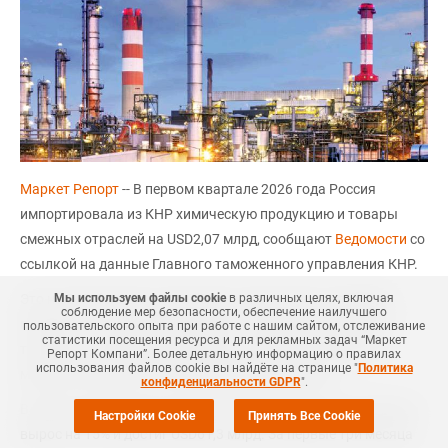
Маркет Репорт
-- В первом квартале 2026 года Россия
импортировала из КНР химическую продукцию и товары
смежных отраслей на USD2,07 млрд, сообщают
Ведомости
со
ссылкой на данные Главного таможенного управления КНР.
Мы используем файлы cookie
в различных целях, включая
Это на 24% больше относительно аналогичного периода
соблюдение мер безопасности, обеспечение наилучшего
прошлого года. Категория вошла в тройку крупнейших в
пользовательского опыта при работе с нашим сайтом, отслеживание
статистики посещения ресурса и для рекламных задач “Маркет
торговых отношениях двух стран, наряду с продукцией
Репорт Компани”. Более детальную информацию о правилах
использования файлов cookie вы найдёте на странице "
Политика
машиностроения и транспортными средствами.
конфиденциальности GDPR
".
В целом товарооборот между Россией и Китаем в I квартале
Настройки Cookie
Принять Все Cookie
вырос на 15% и достиг USD61,3 млрд. За первые три месяца