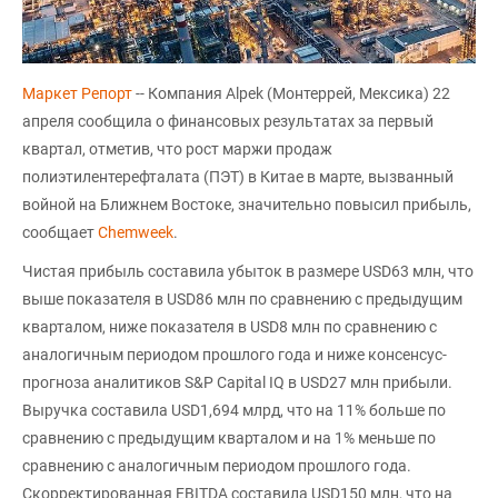
Маркет Репорт
-- Компания Alpek (Монтеррей, Мексика) 22
апреля сообщила о финансовых результатах за первый
квартал, отметив, что рост маржи продаж
полиэтилентерефталата (ПЭТ) в Китае в марте, вызванный
войной на Ближнем Востоке, значительно повысил прибыль,
сообщает
Chemweek
.
Чистая прибыль составила убыток в размере USD63 млн, что
выше показателя в USD86 млн по сравнению с предыдущим
кварталом, ниже показателя в USD8 млн по сравнению с
аналогичным периодом прошлого года и ниже консенсус-
прогноза аналитиков S&P Capital IQ в USD27 млн прибыли.
Выручка составила USD1,694 млрд, что на 11% больше по
сравнению с предыдущим кварталом и на 1% меньше по
сравнению с аналогичным периодом прошлого года.
Скорректированная EBITDA составила USD150 млн, что на