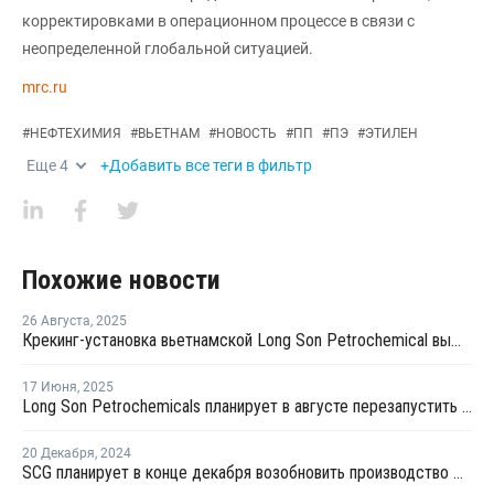
корректировками в операционном процессе в связи с
неопределенной глобальной ситуацией.
mrc.ru
#
НЕФТЕХИМИЯ
#
ВЬЕТНАМ
#
НОВОСТЬ
#
ПП
#
ПЭ
#
ЭТИЛЕН
Еще
4
+Добавить все теги в фильтр
Похожие новости
26 Августа
,
2025
Крекинг-установка вьетнамской Long Son Petrochemical вышла на полноценный режим работы
17 Июня
,
2025
Long Son Petrochemicals планирует в августе перезапустить крекинг-установку во Вьетнаме
20 Декабря
,
2024
SCG планирует в конце декабря возобновить производство ПП во Вьетнаме