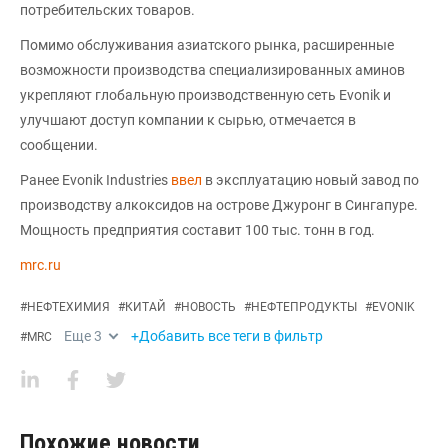
потребительских товаров.
Помимо обслуживания азиатского рынка, расширенные
возможности производства специализированных аминов
укрепляют глобальную производственную сеть Evonik и
улучшают доступ компании к сырью, отмечается в
сообщении.
Ранее Evonik Industries
ввел
в эксплуатацию новый завод по
производству алкоксидов на острове Джуронг в Сингапуре.
Мощность предприятия составит 100 тыс. тонн в год.
mrc.ru
#
НЕФТЕХИМИЯ
#
КИТАЙ
#
НОВОСТЬ
#
НЕФТЕПРОДУКТЫ
#
EVONIK
Еще
3
+Добавить все теги в фильтр
#
MRC
Похожие новости