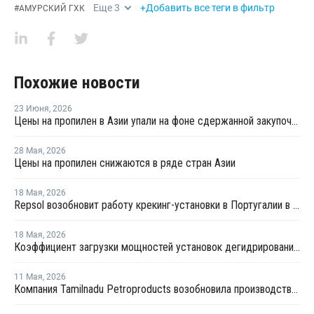
Еще
3
+Добавить все теги в фильтр
#
АМУРСКИЙ ГХК
Похожие новости
23 Июня
,
2026
Цены на пропилен в Азии упали на фоне сдержанной закупочной активности
28 Мая
,
2026
Цены на пропилен снижаются в ряде стран Азии
18 Мая
,
2026
Repsol возобновит работу крекинг-установки в Португалии в июне
18 Мая
,
2026
Коэффициент загрузки мощностей установок дегидрированию пропана в Китае в мае снизится примерно до 50%
11 Мая
,
2026
Компания Tamilnadu Petroproducts возобновила производство окиси пропилена